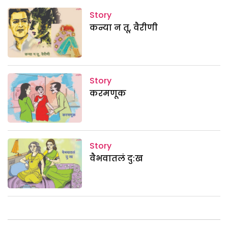
Story
कन्या न तू, वैरीणी
Story
करमणूक
Story
वैभवातलं दु:ख