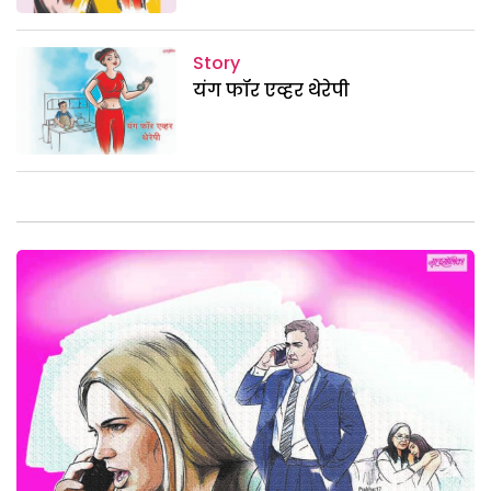
Story
यंग फॉर एव्हर थेरेपी