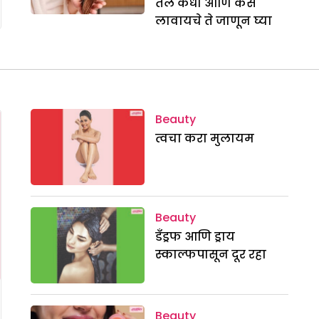
तेल कधी आणि कसे
लावायचे ते जाणून घ्या
Beauty
त्वचा करा मुलायम
Beauty
डँड्रफ आणि ड्राय
स्काल्फपासून दूर रहा
Beauty