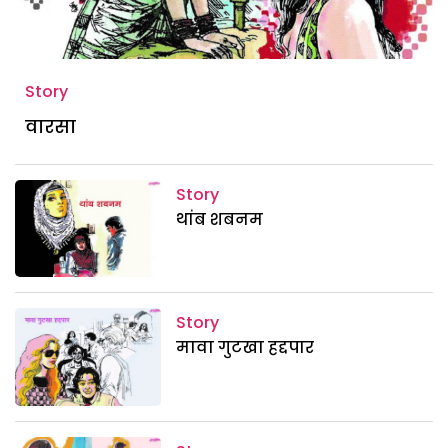
Story
वारसा
Story
थांब शबनम
Story
मावा गुटखा हद्दपार