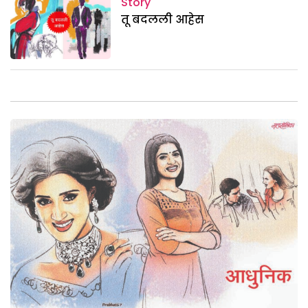
Story
तू बदलली आहेस