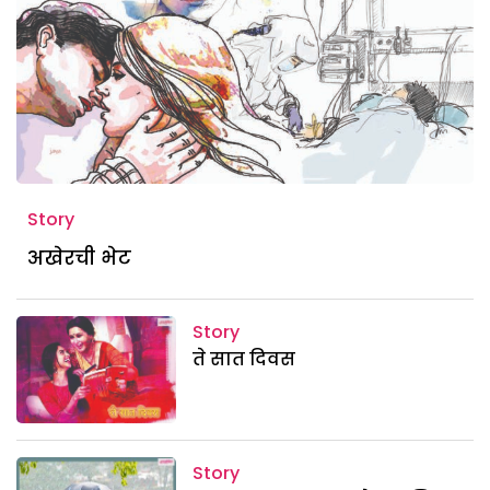
Story
अखेरची भेट
Story
ते सात दिवस
Story