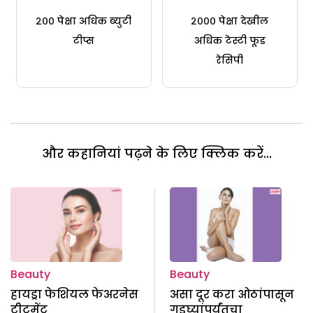
२०० पेक्षा अधिक ब्युटी
२००० पेक्षा देखील
टीप्स
अधिक टेस्टी फूड
रेसिपी
और कहानियां पढ़ने के लिए क्लिक करें...
Beauty
Beauty
हायड्रा फेशियल फेअरनेस
असा दूर करा ओठांपासून
ट्रीटमेंट
गुडघ्यांपर्यंतचा