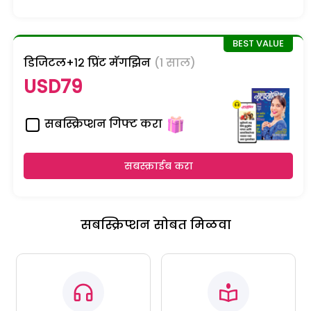
डिजिटल+१२ प्रिंट मॅगझिन
(1 साल)
USD79
सबस्क्रिप्शन गिफ्ट करा
सबस्क्राईब करा
सबस्क्रिप्शन सोबत मिळवा