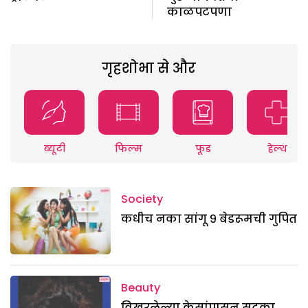
काळपटपणा
गृहशोभा से और
ब्यूटी
फिल्म
फूड
हेल्थ
Society
कधीच नका सांगू ९ बेडरूमची गुपित
Beauty
विखुरलेल्या केसांपासून सुटका