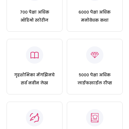
७०० पेक्षा अधिक
६००० पेक्षा अधिक
ऑडिओ स्टोरीज
मनोवेधक कथा
गृहशोभिका मॅगझिनचे
५००० पेक्षा अधिक
सर्व नवीन लेख
लाईफस्टाईल टीप्स