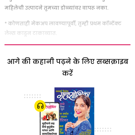
महिलेची उत्पादने तुमच्या डोळ्यांवर वापरू नका.
* कोणताही मेकअप लावण्यापूर्वी, तुम्ही प्रथम कॉन्टॅक्ट
लेन्स काढून टाकाव्यात.
आगे की कहानी पढ़ने के लिए सब्सक्राइब
करें