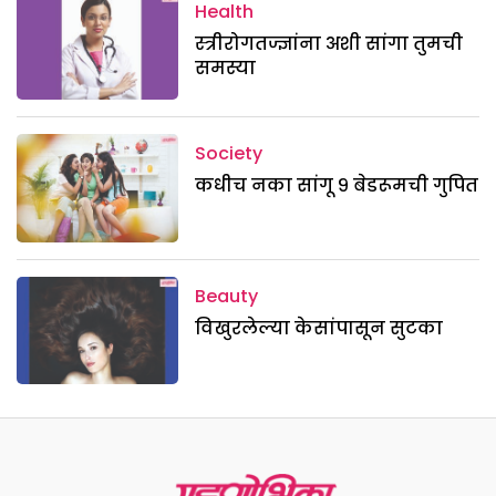
Health
स्त्रीरोगतज्ज्ञांना अशी सांगा तुमची
समस्या
Society
कधीच नका सांगू ९ बेडरूमची गुपित
Beauty
विखुरलेल्या केसांपासून सुटका