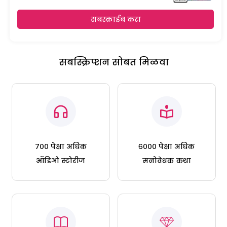
सबस्क्राईब करा
सबस्क्रिप्शन सोबत मिळवा
७०० पेक्षा अधिक
६००० पेक्षा अधिक
ऑडिओ स्टोरीज
मनोवेधक कथा