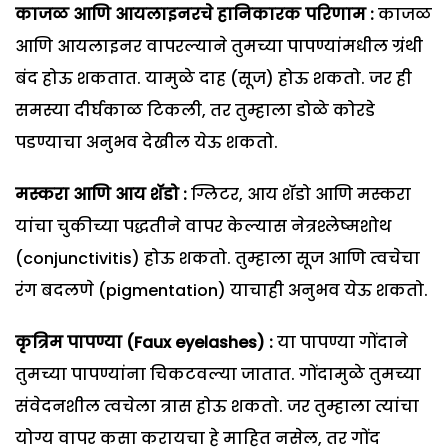
काजळ आणि आयलाइनरचे हानिकारक परिणाम :
काजळ
आणि आयलाइनर वापरल्याने तुमच्या पापण्यांमधील ग्रंथी
बंद होऊ शकतात. यामुळे दाह (सूज) होऊ शकतो. जर ही
समस्या दीर्घकाळ टिकली, तर तुम्हाला डोळे कोरडे
पडण्याचा अनुभव देखील येऊ शकतो.
मस्करा आणि आय शॅडो :
ग्लिटर, आय शॅडो आणि मस्करा
यांचा चुकीच्या पद्धतीने वापर केल्यास नेत्रश्लेष्मशोथ
(conjunctivitis) होऊ शकतो. तुम्हाला सूज आणि त्वचेचा
रंग बदलणे (pigmentation) याचाही अनुभव येऊ शकतो.
कृत्रिम पापण्या (Faux eyelashes) :
या पापण्या गोंदाने
तुमच्या पापण्यांना चिकटवल्या जातात. गोंदामुळे तुमच्या
संवेदनशील त्वचेला त्रास होऊ शकतो. जर तुम्हाला त्यांचा
योग्य वापर कसा करायचा हे माहित नसेल, तर गोंद