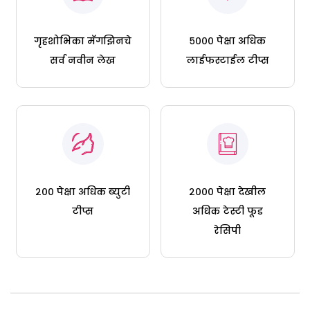
गृहशोभिका मॅगझिनचे
५००० पेक्षा अधिक
सर्व नवीन लेख
लाईफस्टाईल टीप्स
२०० पेक्षा अधिक ब्युटी
२००० पेक्षा देखील
टीप्स
अधिक टेस्टी फूड
रेसिपी