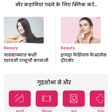
और कहानियां पढ़ने के लिए क्लिक करें...
Beauty
Beauty
पावसाळ्यात कशी
हायड्रा फेशियल फेअरनेस
घ्यायची टाळूची काळजी
ट्रीटमेंट
गृहशोभा से और
ब्यूटी
फिल्म
फूड
हेल्थ