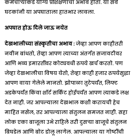
कर्मचाऱ्यांकडे योग्य प्रशिक्षणाचा अभाव होता. या सर्व
घटकांनी या अपघाताला हातभार लावला.
अपघात होऊ दिले जाऊ नयेत
देखभालीच्या संस्कृतीचा अभाव :
जेव्हा आपण काहीतरी
नवीन बांधतो, तेव्हा आपण त्याच्या अंतर्गत सजावटीवर
आणि भव्य इमारतींवर कोट्यवधी रुपये खर्च करतो. पण
जेव्हा देखभालीचा विषय येतो, तेव्हा काही हजार रुपयेसुद्धा
आपण वाया गेलेले मानतो. झोपाळा तुटेपर्यंत, लिफ्ट
अडकेपर्यंत किंवा शॉर्ट सर्किट होईपर्यंत आपण त्याकडे लक्ष
देत नाही. जर आपल्याला देखभाल कशी करायची हेच
माहित नसेल, तर आपल्याला संतुलन समजत नाही. सहा
लोक एका बाजूला उभे राहिले तरी दुसऱ्या बाजूचे संतुलन
बिघडेल आणि बोट डोलू लागेल. आपल्याला या गोष्टींची