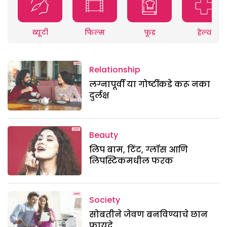
ब्यूटी
फिल्म
फूड
हेल्थ
Relationship
लग्नापूर्वी या गोष्टींकडे करू नका
दुर्लक्ष
Beauty
लिप बाम, टिंट, ग्लॉस आणि
लिपस्टिकमधील फरक
Society
सोबतीने जेवण बनविण्याचे छान
फायदे