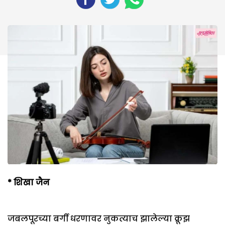
* शिखा जैन
जबलपूरच्या बर्गी धरणावर नुकत्याच झालेल्या क्रूझ