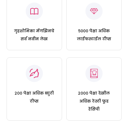
गृहशोभिका मॅगझिनचे
५००० पेक्षा अधिक
सर्व नवीन लेख
लाईफस्टाईल टीप्स
२०० पेक्षा अधिक ब्युटी
२००० पेक्षा देखील
टीप्स
अधिक टेस्टी फूड
रेसिपी