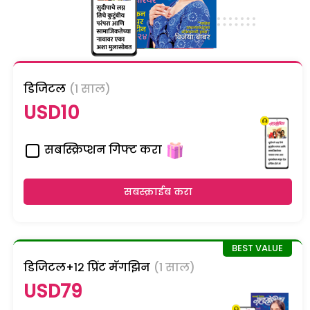
डिजिटल
(1 साल)
USD10
सबस्क्रिप्शन गिफ्ट करा
सबस्क्राईब करा
डिजिटल+१२ प्रिंट मॅगझिन
(1 साल)
USD79