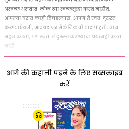
अस्वच्छ असतात. लोक त्या स्वच्छसुद्धा करत नाहीत.
आपल्या घरात काही बिघडल्यास, आपण ते स्वतः दुरुस्त
करण्याऐवजी, आठवडाभर मेकॅनिकची वाट पाहतो, त्रास
सहन करतो, पण स्वतः ते दुरुस्त करण्याचा प्रयत्नही करत
नाही.
आगे की कहानी पढ़ने के लिए सब्सक्राइब
करें