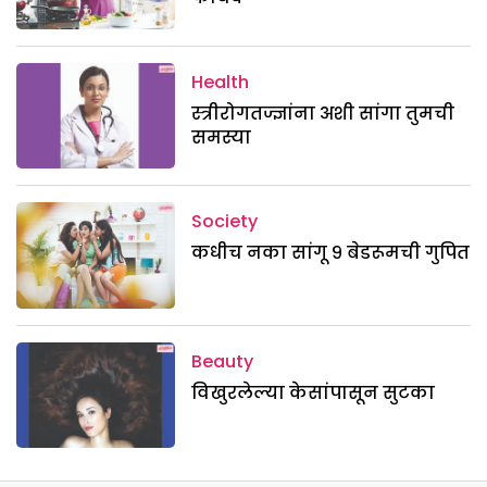
Health
स्त्रीरोगतज्ज्ञांना अशी सांगा तुमची
समस्या
Society
कधीच नका सांगू ९ बेडरूमची गुपित
Beauty
विखुरलेल्या केसांपासून सुटका