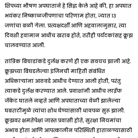
शिपच्या भीषण अपघाताने हे सिद्ध केले आहे की, हा अपघात
भयंकर निष्काळजीपणाचा परिणाम होता, ज्यात १३
जणांचा बळी गेला. प्रत्यक्षदर्शी आणि अहवालानुसार, त्या
दिवशी हवामान आधीच खराब होते, तरीही पर्यटकांसह क्रूझ
चालवण्यात आली.
तांत्रिक बिघाडांकडे दुर्लक्ष करणे ही एक सवयच झाली आहे.
क्रूझच्या बिघडलेल्या इंजिनची माहिती संबंधित
अधिकाऱ्यांना आठवडे आधीच देण्यात आली होती, परंतु
त्याकडे दुर्लक्ष करण्यात आले. प्रवाशांनी आधीच लाईफ
जॅकेट घातले नव्हते आणि अपघाताच्या वेळी झालेल्या
घबराटीमुळे त्यांचा शोध घेण्यासाठी धावपळ सुरू झाली.
क्रूझवर क्षमतेपेक्षा जास्त प्रवासी होते, सुरक्षा नियमांचा
अभाव होता आणि आपत्कालीन परिस्थिती हाताळण्यासाठी