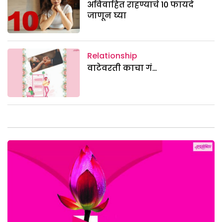
अविवाहित राहण्याचे 10 फायदे
जाणून घ्या
Relationship
वाटेवरती काचा गं…