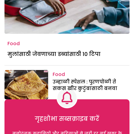
Food
मुलांसाठी जेवणाच्या डब्यांसाठी 10 टिपा
Food
उन्हाळी स्पेशल : पुरणपोळी ते
सकस खीर कुटुंबासाठी बनवा
गृहशोभा सब्सक्राइब करें
मनोरंजक कहानियों और महिलाओं से जुड़ी हर नई खबर के