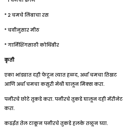
* 1 चमचा क्रीम
* 2 चमचे लिंबाचा रस
* चवीनुसार मीठ
* गार्निशिंगसाठी कोथिंबीर
कृती
एका भांड्यात दही फेटून त्यात हळद, अर्धा चमचा तिखट
आणि अर्धा चमचा कसुरी मेथी घालून मिक्स करा.
पनीरचे छोटे तुकडे करा. पनीरचे तुकडे घालून दही मॅरीनेट
करा.
कढईत तेल टाकून पनीरचे तुकडे हलके तळून घ्या.