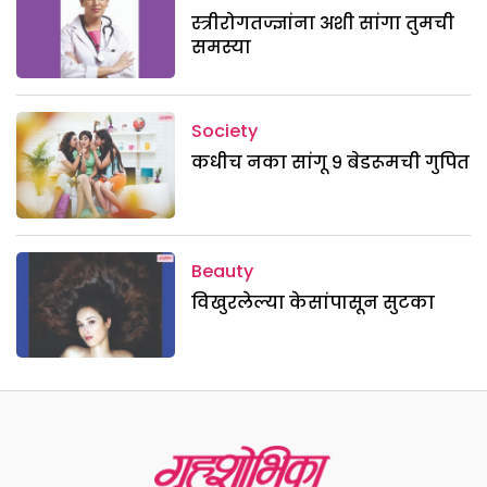
स्त्रीरोगतज्ज्ञांना अशी सांगा तुमची
समस्या
Society
कधीच नका सांगू ९ बेडरूमची गुपित
Beauty
विखुरलेल्या केसांपासून सुटका