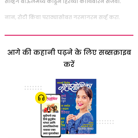
सर्व्हिंग बाऊलमध्ये काढून हिरव्या कोथिंबीरने सजवा.
नान, रोटी किंवा पराठ्यासोबत गरमागरम सर्व्ह करा.
आगे की कहानी पढ़ने के लिए सब्सक्राइब
करें