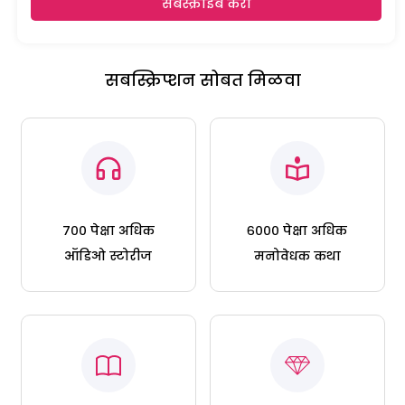
सबस्क्राईब करा
सबस्क्रिप्शन सोबत मिळवा
७०० पेक्षा अधिक
६००० पेक्षा अधिक
ऑडिओ स्टोरीज
मनोवेधक कथा