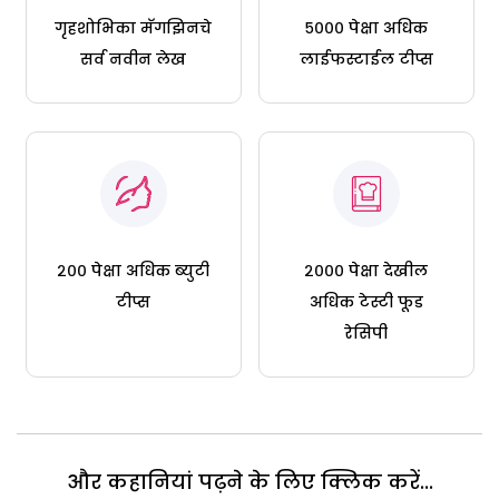
गृहशोभिका मॅगझिनचे
५००० पेक्षा अधिक
सर्व नवीन लेख
लाईफस्टाईल टीप्स
२०० पेक्षा अधिक ब्युटी
२००० पेक्षा देखील
टीप्स
अधिक टेस्टी फूड
रेसिपी
और कहानियां पढ़ने के लिए क्लिक करें...