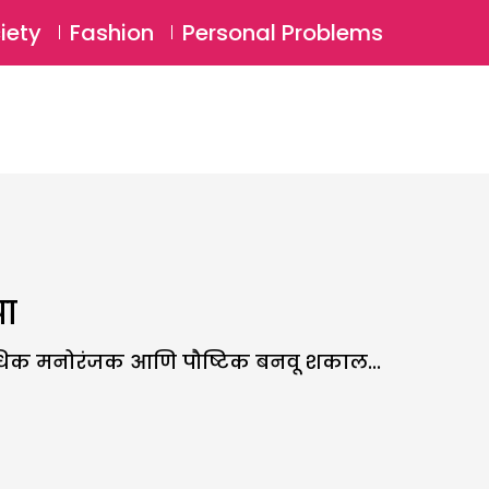
⚲
BSCRIBE
Login
iety
Fashion
Personal Problems
⚲
पा
 अधिक मनोरंजक आणि पौष्टिक बनवू शकाल...