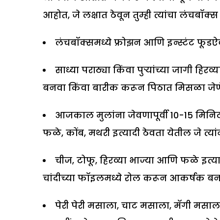
आहोत, जे लक्षात ठेवून तुम्ही त्यांचा लं
लंचबॉक्समध्ये फ्रोझन आणि इन्स्टंट फूडऐ
साध्या पराठ्या किंवा पुर्‍यांच्या जागी हि
बनवा किंवा बारीक करून पिठात मिसळा जेणेक
आजकाल मुलांना जेवणापूर्वी 10-15 मिनिटा
फळे, कोंब, मथरी इत्यादी ठेवता येतील जे त
चीज, टोफू, हिरव्या भाज्या आणि फळे इत्य
चांदीच्या फॉइलमध्ये रोल करून आकर्षक बन
पेरी पेरी मसाला, चाट मसाला, मॅगी मसाल