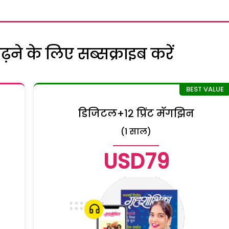
ने के लिए सब्सक्राइब करें
डिजिटल+१२ प्रिंट मॅगझिन
(1 साल)
USD79