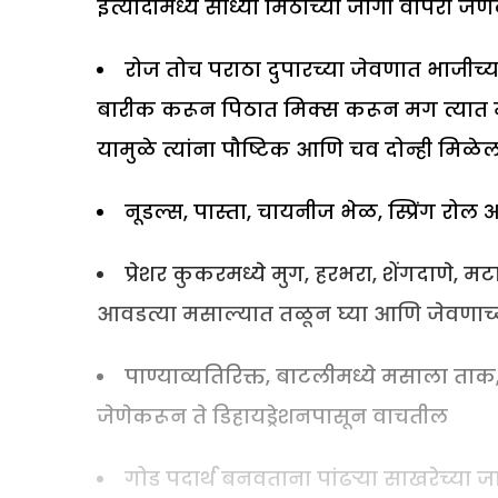
इत्यादींमध्ये साध्या मिठाच्या जागी वापरा जे
रोज तोच पराठा दुपारच्या जेवणात भाजीच्
बारीक करून पिठात मिक्स करून मग त्यात मॅग
यामुळे त्यांना पौष्टिक आणि चव दोन्ही मिळे
नूडल्स, पास्ता, चायनीज भेळ, स्प्रिंग रोल
प्रेशर कुकरमध्ये मुग, हरभरा, शेंगदाणे, मट
आवडत्या मसाल्यात तळून घ्या आणि जेवणाच्या
पाण्याव्यतिरिक्त, बाटलीमध्ये मसाला ता
जेणेकरून ते डिहायड्रेशनपासून वाचतील
गोड पदार्थ बनवताना पांढऱ्या साखरेच्या 