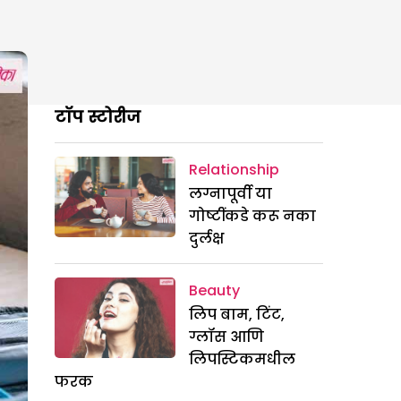
टॉप स्टोरीज
Relationship
लग्नापूर्वी या
गोष्टींकडे करू नका
दुर्लक्ष
Beauty
लिप बाम, टिंट,
ग्लॉस आणि
लिपस्टिकमधील
फरक