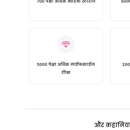
७०० पेक्षा अधिक ऑडिओ स्टोरीज
६०००
५००० पेक्षा अधिक लाईफस्टाईल
२०० 
टीप्स
और कहानियां 