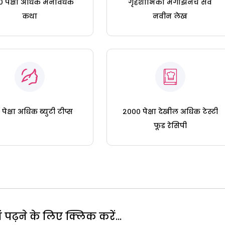
 पेक्षा अधिक मनोवेधक
गृहशोभिका मॅगझिनचे सर्व
कथा
नवीन लेख
पेक्षा अधिक ब्युटी टीप्स
२००० पेक्षा देखील अधिक टेस्टी
फूड रेसिपी
पढ़ने के लिए क्लिक करें...