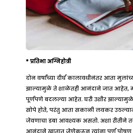
*
प्रतिभा अग्निहोत्री
दोन वर्षांच्या दीर्घ कालावधीनंतर आता मुला
झाल्यामुळे ते शाळेतही आनंदाने जात आहेत, 
पूर्णपणे बदलल्या आहेत. घरी उशीर झाल्यामुळे 
सोपे होते, परंतु आता सकाळी लवकर उठल्यामुळ
जेवणाचा डबा आवश्यक असतो. अशा रीतीने तयार 
आनंदाने खातात जेणेकरून त्यांना पूर्ण पोष