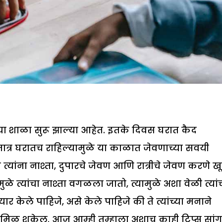
ंच्या शाळा सुरू झाल्या आहेत. इतके दिवस घरात कैद
मात्र घरातच राहिल्यामुळे या काळात जेवणाच्या सवयी
त्यांना नाश्ता, दुपारचे जेवण आणि रात्रीचे जेवण करणे ख
े त्यांचा नाश्ता वगळला जातो, त्यामुळे अशा वेळी त्यां
केले पाहिजे, असे केले पाहिजे की ते त्यांच्या मनाने
ण मिळू शकेल. आज आम्ही तुम्हाला अशाच काही टिप्स सां