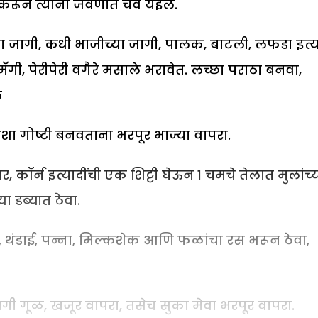
णेकरून त्यांना जेवणात चव येईल.
या जागी, कधी भाजीच्या जागी, पालक, बाटली, लफडा इत्य
ी, पेरीपेरी वगैरे मसाले भरावेत. लच्छा पराठा बनवा,
ल
 अशा गोष्टी बनवताना भरपूर भाज्या वापरा.
ार, कॉर्न इत्यादींची एक शिट्टी घेऊन 1 चमचे तेलात मुलांच्
 डब्यात ठेवा.
क, थंडाई, पन्ना, मिल्कशेक आणि फळांचा रस भरून ठेवा,
जागी गूळ, खजूर वापरा, तसेच सुका मेवा भरपूर वापरा.