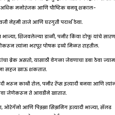
चबॉक्स अधिक मनोरंजक आणि पौष्टिक बनवू शकाल-
वजी नेहमी ताजे आणि घरगुती पदार्थ ठेवा.
रव्या भाज्या, शिजवलेल्या डाळी, पनीर किंवा टोफू यांचे सार
रून त्यांना भरपूर पोषक द्रव्ये मिळत राहतील.
ंचा ब्रेक असतो, यासाठी वेगळा जेवणाचा डबा ठेवा ज्यामध
्यांना सहज खाऊ शकतात.
ादी भरून काथी रोल, पनीर रॅप्स इत्यादी बनवा आणि त्यां
वा जेणेकरून ते आवडीने खातात.
ा, ओरेगॅनो आणि पिझ्झा सिझनिंग इत्यादी भाज्या, सॅलड