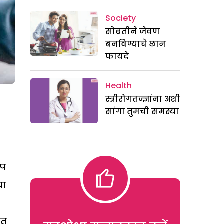
Society
सोबतीने जेवण
बनविण्याचे छान
फायदे
Health
स्त्रीरोगतज्ज्ञांना अशी
सांगा तुमची समस्या
ूप
चा
गत