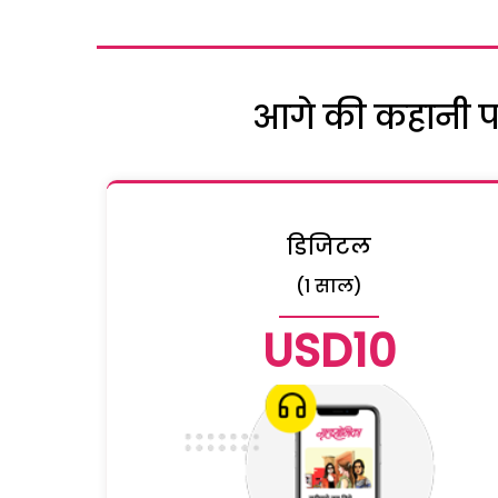
आगे की कहानी पढ़
डिजिटल
(1 साल)
USD10