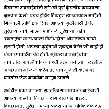
तरुण डॉक्टर सुरेश रावसाहेबांच्या मनात भरला. मग काय
विचारता रावसाहेबांनी सुरेशची पूर्ण कुंडलीच काढायला
सुरूवात केली. शक्य होईल तिकडून त्याच्याबद्दल माहिती
मिळवली आणि एक दिवस आपल्या मुलीसाठी ते थेट
सुरेशच्या गावी जाऊन पोहोचले. सुरेशच्या आईचा
उषाताईंचा या स्थळाला विरोध होता. श्रीमंतांच्या घरची
मुलगी होती, आपल्या कुटुंबाशी जुळवून घेईल की नाही ही
शंका उषाताईंना येत होती. सुरेशला रावसाहेबांचा
गावातील नावलौकीक माहिती असल्याने त्याने लक्ष्मीला
न पाहताच मी लग्न करेन तर याच मुलीशी करेन असे
घरातील जेष्ठ मंडळींना सांगून टाकले.
अखेरीस एका चांगल्या मुहूर्तावर गावातच रावसाहेबांनी
आपल्या कन्येचा विवाह थाटामाटात पार पाडला.
विवाहानंतर सुरेश आपल्या व्यवसायाला आधिक वेळ देऊ