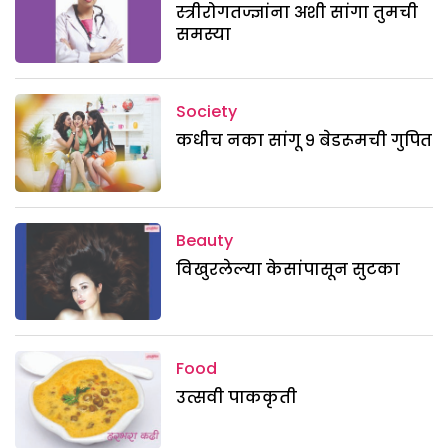
स्त्रीरोगतज्ज्ञांना अशी सांगा तुमची
समस्या
Society
कधीच नका सांगू ९ बेडरूमची गुपित
Beauty
विखुरलेल्या केसांपासून सुटका
Food
उत्सवी पाककृती