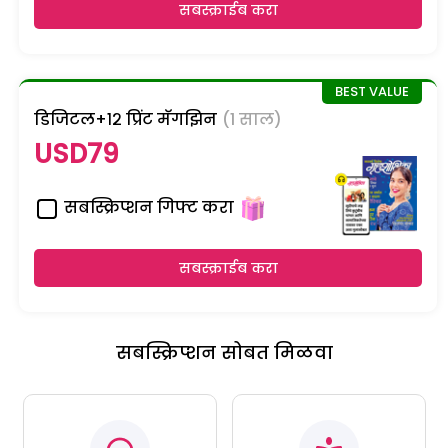
सबस्क्राईब करा
डिजिटल+१२ प्रिंट मॅगझिन
(1 साल)
USD79
सबस्क्रिप्शन गिफ्ट करा
सबस्क्राईब करा
सबस्क्रिप्शन सोबत मिळवा