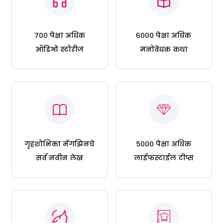
७०० पेक्षा अधिक
६००० पेक्षा अधिक
ऑडिओ स्टोरीज
मनोवेधक कथा
गृहशोभिका मॅगझिनचे
५००० पेक्षा अधिक
सर्व नवीन लेख
लाईफस्टाईल टीप्स