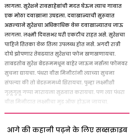
लागला. सुरेशने रावसाहेबांची मदत घेऊन त्याच गावात
एक मोठा दवाखाना उघडला. दवाखान्याची सुरूवात
असल्याने सुरेशचा अधिकाधिक वेळ दवाखान्यातच जाऊ
लागला. लक्ष्मी दिवसभर घरी एकटीच राहत असे. सुरेशचा
पाहिजे तितका वेळ तिला उपलब्ध होत नसे. अगदी रात्री
दोघे झोपणार तेवढयात सुरेशचा फोन खणखणायचा.
ताबडतोब सुरेश बेडरूममधून बाहेर जाऊन नर्सला फोनवर
सुचना द्यायचा. पंधरा वीस मिनीटांनी त्याच्या सुचना
संपल्या की तो बेडरूममध्ये शिरायचा. पुन्हा लक्ष्मीशी
गुलूगुलू गप्पा मारायला सुरुवात करायचा. पण त्या पंधरा
वीस मिनीटात लक्ष्मीचा मुड ऑफ होऊन जायचा.
आगे की कहानी पढ़ने के लिए सब्सक्राइब