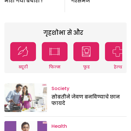
मारा गया बेचारा !
गैरसमज
गृहशोभा से और
ब्यूटी
फिल्म
फूड
हेल्थ
Society
सोबतीने जेवण बनविण्याचे छान
फायदे
Health