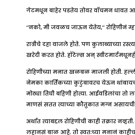
गेटमधून बाहेर पडतेय तोवर वॉचमन धावत आला,
‘‘नको, मी जवळच जाऊन येतेय,’’ रोहिणीनं म्ह
रात्रीचे दहा वाजले होते. पण कुलाब्याच्या रस्
खरेदी करत होते. हॉटेल्स अन् स्वीटमार्टमधूनह
रोहिणीच्या मनात खळबळ माजली होती. हल्ली जेव
नेमका कार्तिकच्या कुटुंबावरच येऊन थांबाय
मोठ्या तिघी बहिणी होत्या. आईवडिलांचा तो 
माणसं सतत त्याच्या कौतुकात मग्न असायची
अर्थात त्याबद्दल रोहिणीची काही तक्रार नव
लहानसं बाळ आहे. तो स्वत:च्या मनानं काह