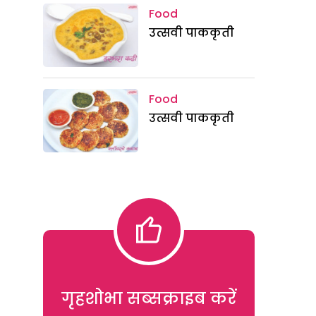
Food
उत्सवी पाककृती
Food
उत्सवी पाककृती
गृहशोभा सब्सक्राइब करें