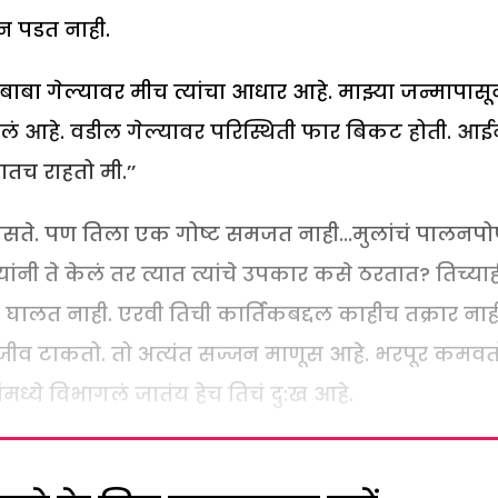
न पडत नाही.
 ‘‘बाबा गेल्यावर मीच त्यांचा आधार आहे. माझ्या जन्मापास
ं आहे. वडील गेल्यावर परिस्थिती फार बिकट होती. आई
तच राहतो मी.’’
सते. पण तिला एक गोष्ट समजत नाही...मुलांचं पालनप
्यांनी ते केलं तर त्यात त्यांचे उपकार कसे ठरतात? तिच्याह
ालत नाही. एरवी तिची कार्तिकबद्दल काहीच तक्रार नाह
ावर जीव टाकतो. तो अत्यंत सज्जन माणूस आहे. भरपूर कमवत
ंमध्ये विभागलं जातंय हेच तिचं दु:ख आहे.