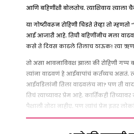
आणि बहिणींशी बोलतोच. त्याशिवाय त्याला चै
या गोष्टीवरून रोहिणी चिडते तेव्हा तो म्हणतो
आई आजारी आहे. तिघी बहिणींनीच मला वाढवल
कसे ते दिवस काढले तिलाच ठाऊक! त्या ऋणा
तो असा भावनाविवश झाला की रोहिणी गप्प ब
त्यांना वाढवणं हे आईबापांचं कर्तव्यच असतं. त
आईवडिलांनी तिला वाढवलंच ना? पण ती वाद घ
तिचं त्याच्यावर प्रेम आहे. कार्तिकही तिच्य
पैशाली तोटा नाहीए. पण त्यांचं प्रेम इतर लोका