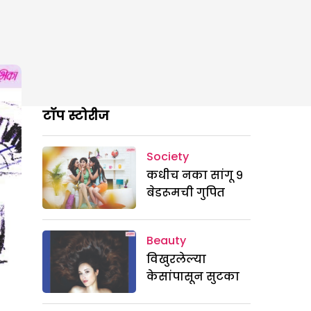
टॉप स्टोरीज
Society
कधीच नका सांगू ९
बेडरूमची गुपित
Beauty
विखुरलेल्या
केसांपासून सुटका