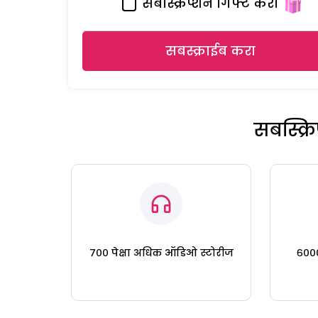
सबस्क्रिप्शन गिफ्ट करा
सबस्क्राईब करा
सबस्क्
७०० पेक्षा अधिक ऑडिओ स्टोरीज
६०००