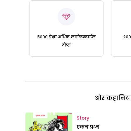
५००० पेक्षा अधिक लाईफस्टाईल
२०० 
टीप्स
और कहानियां 
Story
एकच प्रश्न