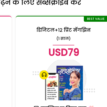
ने के लिए सब्सक्राइब करें
डिजिटल+१२ प्रिंट मॅगझिन
(1 साल)
USD79