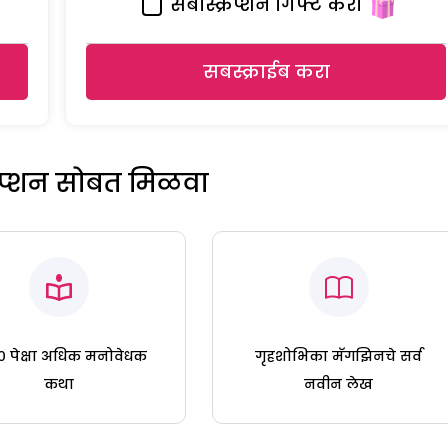
सबस्क्रिप्शन गिफ्ट करा
सबस्क्राईब करा
रिप्शन सोबत मिळवा
 पेक्षा अधिक मनोवेधक
गृहशोभिका मॅगझिनचे सर्व
कथा
नवीन लेख