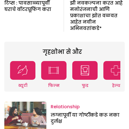
टिप्स : पावसाळ्यापूर्वी
झी नवकल्पना करत आहे
घराचे वॉटरप्रूफिंग करा
मनोरंजनाची आणि
प्रकाशाचा झोत वळवत
आहेत नवीन
अभिनवतांकडे*
गृहशोभा से और
ब्यूटी
फिल्म
फूड
हेल्थ
Relationship
लग्नापूर्वी या गोष्टींकडे करू नका
दुर्लक्ष