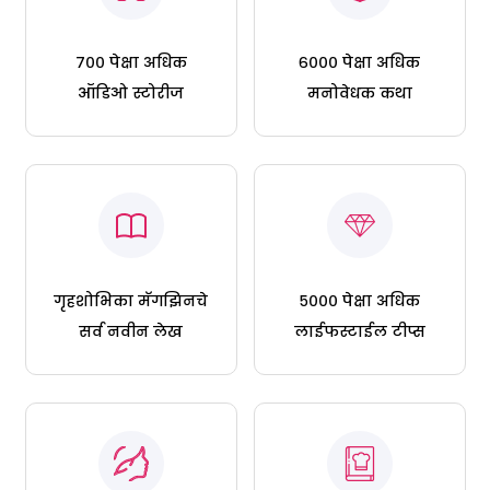
७०० पेक्षा अधिक
६००० पेक्षा अधिक
ऑडिओ स्टोरीज
मनोवेधक कथा
गृहशोभिका मॅगझिनचे
५००० पेक्षा अधिक
सर्व नवीन लेख
लाईफस्टाईल टीप्स