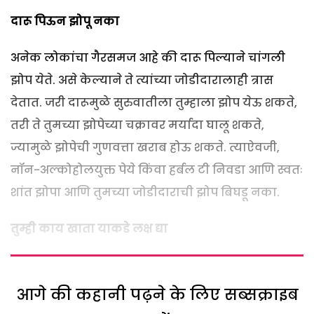
दारू पिऊन झोपू नका
अनेक लोकांचा गैरसमज आहे की दारू पिल्याने चांगली
झोप येते. असे केल्याने ते त्यांच्या जोडीदारालाही त्रास
देतात. जरी दारूमुळे सुरुवातीला तुम्हाला झोप येऊ शकते,
तरी ते तुमच्या झोपेच्या चक्रावर मर्यादा घालू शकते,
ज्यामुळे झोपेची गुणवत्ता खराब होऊ शकते. त्याऐवजी,
नॉन-अल्कोहोलयुक्त पेये किंवा हर्बल टी निवडा आणि स्वतः
शांत झोपा आणि तुमच्या जोडीदाराची झोप बिघडू नका.
तुम्ही काय खाता याकडे लक्ष द्या
आगे की कहानी पढ़ने के लिए सब्सक्राइब