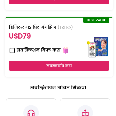
डिजिटल+१२ प्रिंट मॅगझिन
(1 साल)
USD79
सबस्क्रिप्शन गिफ्ट करा
सबस्क्राईब करा
सबस्क्रिप्शन सोबत मिळवा