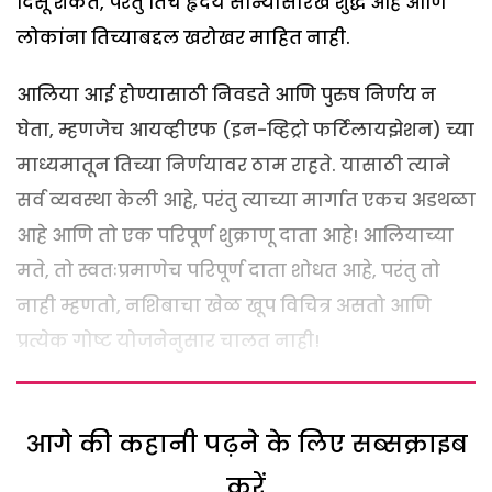
दिसू शकते, परंतु तिचे हृदय सोन्यासारखे शुद्ध आहे आणि
लोकांना तिच्याबद्दल खरोखर माहित नाही.
आलिया आई होण्यासाठी निवडते आणि पुरुष निर्णय न
घेता, म्हणजेच आयव्हीएफ (इन-व्हिट्रो फर्टिलायझेशन) च्या
माध्यमातून तिच्या निर्णयावर ठाम राहते. यासाठी त्याने
सर्व व्यवस्था केली आहे, परंतु त्याच्या मार्गात एकच अडथळा
आहे आणि तो एक परिपूर्ण शुक्राणू दाता आहे! आलियाच्या
मते, तो स्वतःप्रमाणेच परिपूर्ण दाता शोधत आहे, परंतु तो
नाही म्हणतो, नशिबाचा खेळ खूप विचित्र असतो आणि
प्रत्येक गोष्ट योजनेनुसार चालत नाही!
आगे की कहानी पढ़ने के लिए सब्सक्राइब
करें