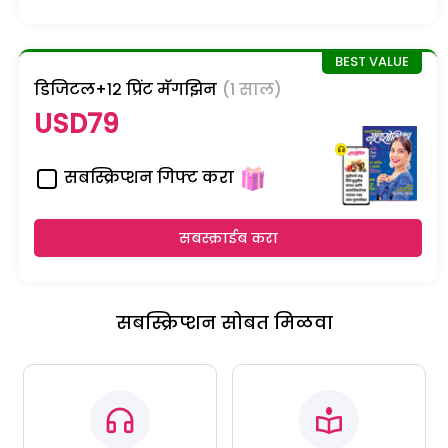
डिजिटल+१२ प्रिंट मॅगझिन
(1 साल)
USD79
सबस्क्रिप्शन गिफ्ट करा
सबस्क्राईब करा
सबस्क्रिप्शन सोबत मिळवा