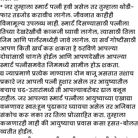
* जर तुम्हाला स्मार्ट पत्नी हवी असेल तर तुम्हाला थोडी-
फार तडजोड करावीच लागेल. जीवनात काहीही
विनामूल्य उपलब्ध नाही. स्मार्ट दिसण्यासाठी पत्नीला
तिच्या देखरेखीची काळजी घ्यावी लागेल, त्यासाठी तिला
जिम आणि पार्लरमध्येही जावे लागेल. या सर्व गोष्टींसाठी
आपण किती खर्च करू शकता हे ठरविणे आपल्या
दोघांसाठी चांगले होईल आणि आपणदेखील आपल्या
स्मार्ट पत्नीसमवेत जिममध्ये सामील होऊ शकता.
द्य ज्याप्रमाणे प्रत्येक नाण्याला दोन बाजू असतात तशाच
प्रकारे जर आपली पत्नी हुशार असेल तर आयुष्यातील
बऱ्याच चढ-उतारांमध्ये ती आपल्याबरोबर ढाल बनून
राहील. जर आपल्या स्मार्ट पत्नीला आयुष्याच्या एखाद्या
वळणावर स्वत:हून पुढाकार घ्यायचा असेल तर अजिबात
संकोच करू नका तर तिला प्रोत्साहित करा. तुम्हाला
कळणारही नाही की आयुष्याचा प्रवास कसा हसत-बोलत
व्यतीत होईल.