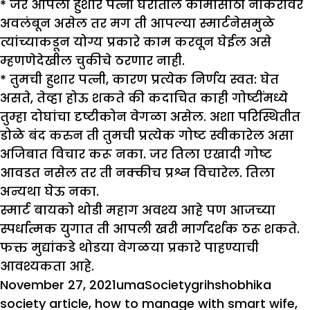
* जर आपली हुशार पत्नी घरातील कामांसाठी नोकरांवर
अवलंबून असेल तर मग ती आपल्या स्मार्टनेसमुळे
त्यांच्याकडून योग्य प्रकारे काम करवून घेईल असे
म्हणणेदेखील चुकीचे ठरणार नाही.
* तुमची हुशार पत्नी, कारण प्रत्येक निर्णय स्वत: घेत
असते, तेव्हा होऊ शकते की कदाचित काही गोष्टींमध्ये
तुम्हा दोघांचा दृष्टीकोन वेगळा असेल. अशा परिस्थितीत
डोळे बंद करुन ती तुमची प्रत्येक गोष्ट स्वीकारेल असा
अजिबात विचार करू नका. जर तिला एखादी गोष्ट
आवडत नसेल तर ती नक्कीच प्रश्न विचारेल. तिला
अन्यथा घेऊ नका.
स्मार्ट बायको थोडी महाग अवश्य आहे पण आजच्या
स्पर्धात्मक युगात ती आपली खरी मार्गदर्शक ठरू शकते.
फक्त मुद्यांकडे थोडया वेगळया प्रकारे पाहण्याची
आवश्यकता आहे.
Posted
Author
Categories
Tags
November 27, 2021
uma
Society
grihshobhika
on
society article
,
how to manage with smart wife
,