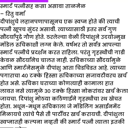
स्मार्ट पत्नीसह कसा असावा ताळमेळ
– रितु वर्मा
दीपांशुचे लहानपणापासूनच एक स्वप्न होते की त्याची
पत्नी खूपच सुंदर असावी. त्याच्यासाठी इतर सर्व गुण
सौंदर्यापुढे गौण होते. ठरलेल्या वेळी दिपांशुने उदयोन्मुख
मॉडेल रुचिकाशी लग्न केले. वर्षभर तो सर्वत्र आपल्या
स्मार्ट पत्नीचे प्रदर्शन करत राहिला. परंतु गृहस्थीची गाडी
केवळ सौंदर्यानेच चालत नाही. रुचिकाच्या सौंदर्यामुळे
आणि स्मार्टनेसमुळे दीपांशु आता चिडचिडत आहे. त्याच्या
पगाराचा ४० टक्के हिस्सा रुचिकाच्या सजावटीवरच खर्च
होत असे. रुचिका घराच्या कोणत्याही कामाला हात
लावत नसे त्यामुळे ३० टक्के हिस्सा नोकरांवर खर्च केला
जायचा. दिपांशु मोठया कठिणाईने गृहस्थीचा रथ खेचत
होता. अधून-मधून रुचिकाला जे मॉडेलिंग असाईनमेंट
मिळायचे त्यांचे पैसे ती पार्टीवर खर्च करायची. दीपांशुला
स्वप्नातही कल्पना नव्हती की स्मार्ट पत्नी त्याला इतकी