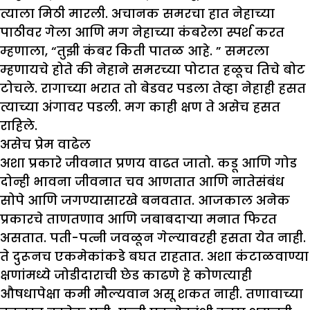
त्याला मिठी मारली. अचानक समरचा हात नेहाच्या
पाठीवर गेला आणि मग नेहाच्या कंबरेला स्पर्श करत
म्हणाला, “तुझी कंबर किती पातळ आहे. ” समरला
म्हणायचे होते की नेहाने समरच्या पोटात हळूच तिचे बोट
टोचले. रागाच्या भरात तो बेडवर पडला तेव्हा नेहाही हसत
त्याच्या अंगावर पडली. मग काही क्षण ते असेच हसत
राहिले.
असेच प्रेम वाढेल
अशा प्रकारे जीवनात प्रणय वाढत जातो. कडू आणि गोड
दोन्ही भावना जीवनात चव आणतात आणि नातेसंबंध
सोपे आणि जगण्यासारखे बनवतात. आजकाल अनेक
प्रकारचे ताणतणाव आणि जबाबदाऱ्या मनात फिरत
असतात. पती-पत्नी जवळून गेल्यावरही हसता येत नाही.
ते दुरूनच एकमेकांकडे बघत राहतात. अशा कंटाळवाण्या
क्षणांमध्ये जोडीदाराची छेड काढणे हे कोणत्याही
औषधापेक्षा कमी मौल्यवान असू शकत नाही. तणावाच्या