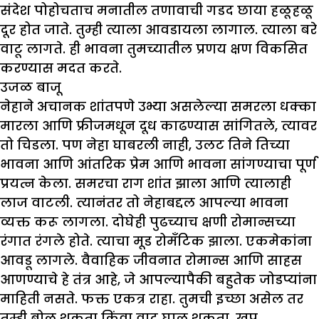
संदेश पोहोचताच मनातील तणावाची गडद छाया हळूहळू
दूर होत जाते. तुम्ही त्याला आवडायला लागाल. त्याला बरे
वाटू लागते. ही भावना तुमच्यातील प्रणय क्षण विकसित
करण्यास मदत करते.
उजळ बाजू
नेहाने अचानक शांतपणे उभ्या असलेल्या समरला धक्का
मारला आणि फ्रीजमधून दूध काढण्यास सांगितले, त्यावर
तो चिडला. पण नेहा घाबरली नाही, उलट तिने तिच्या
भावना आणि आंतरिक प्रेम आणि भावना सांगण्याचा पूर्ण
प्रयत्न केला. समरचा राग शांत झाला आणि त्यालाही
लाज वाटली. त्यानंतर तो नेहाबद्दल आपल्या भावना
व्यक्त करू लागला. दोघेही पुढच्याच क्षणी रोमान्सच्या
रंगात रंगले होते. त्याचा मूड रोमँटिक झाला. एकमेकांना
आवडू लागले. वैवाहिक जीवनात रोमान्स आणि साहस
आणण्याचे हे तंत्र आहे, जे आपल्यापैकी बहुतेक जोडप्यांना
माहिती नसते. फक्त एकत्र राहा. तुमची इच्छा असेल तर
तुम्ही बोलू शकता किंवा वाद घालू शकता. खूप