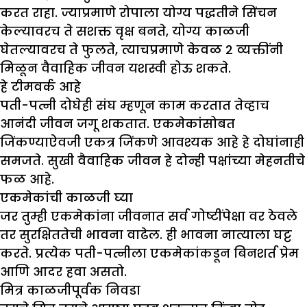
करत राहा. ज्याप्रमाणे रोपाला योग्य पद्धतीने सिंचन
केल्यावरच ते सशक्त वृक्ष बनते, योग्य काळजी
घेतल्यावरच ते फुलते, त्याचप्रमाणे केवळ 2 व्यक्तींनी
मिळून वैवाहिक जीवन यशस्वी होऊ शकते.
हे टीमवर्क आहे
पती-पत्नी दोघेही संघ म्हणून काम करतात तेव्हाच
आनंदी जीवन जगू शकतात. एकमेकांसोबत
जिंकण्याऐवजी एकत्र जिंकणे आवश्यक आहे हे दोघांनाही
समजते. सुखी वैवाहिक जीवन हे दोन्ही पक्षांच्या मेहनतीचे
फळ आहे.
एकमेकांची काळजी घ्या
जर तुम्ही एकमेकांना जीवनात सर्व गोष्टींपेक्षा वर ठेवले
तर सुरक्षिततेची भावना वाढेल. ही भावना नात्याला घट्ट
करते. प्रत्येक पती-पत्नीला एकमेकांकडून बिनशर्त प्रेम
आणि आदर हवा असतो.
मित्र काळजीपूर्वक निवडा