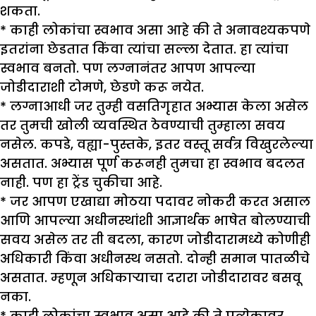
शकता.
* काही लोकांचा स्वभाव असा आहे की ते अनावश्यकपणे
इतरांना छेडतात किंवा त्यांचा सल्ला देतात. हा त्यांचा
स्वभाव बनतो. पण लग्नानंतर आपण आपल्या
जोडीदाराशी टोमणे, छेडणे करू नयेत.
* लग्नाआधी जर तुम्ही वसतिगृहात अभ्यास केला असेल
तर तुमची खोली व्यवस्थित ठेवण्याची तुम्हाला सवय
नसेल. कपडे, वह्या-पुस्तके, इतर वस्तू सर्वत्र विखुरलेल्या
असतात. अभ्यास पूर्ण करूनही तुमचा हा स्वभाव बदलत
नाही. पण हा ट्रेंड चुकीचा आहे.
* जर आपण एखाद्या मोठया पदावर नोकरी करत असाल
आणि आपल्या अधीनस्थांशी आज्ञार्थक भाषेत बोलण्याची
सवय असेल तर ती बदला, कारण जोडीदारामध्ये कोणीही
अधिकारी किंवा अधीनस्थ नसतो. दोन्ही समान पातळीचे
असतात. म्हणून अधिकाऱ्याचा दरारा जोडीदारावर बसवू
नका.
* काही लोकांचा स्वभाव असा आहे की ते प्रत्येकावर