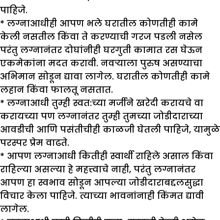
पाहिजे.
* लग्नाआधीही आपण भले घरातील कोणतीही कामे
केली नसतील किंवा ते करण्याची गरज पडली नसेल
परंतु लग्नानंतर दोघांनीही घरगुती कामात रस घेऊन
एकमेकांना मदत करावी. नवऱ्याला पुरुष असण्याचा
अभिमान सोडून द्यावा लागेल. घरातील कोणतीही कामे
लहान किंवा फालतू नसतात.
* लग्नाआधी तुम्ही स्वत:च्या मर्जीने खरेदी करायचे वा
करायच्या पण लग्नानंतर तुम्ही तुमच्या जोडीदाराच्या
आवडीची आणि पसंतीचीही काळजी घेतली पाहिजे, यामुळे
परस्पर प्रेम वाढते.
* आपण लग्नाआधी कितीही स्वार्थी राहिले असाल किंवा
राहिल्या असल्या हे महत्त्वाचे नाही, परंतु लग्नानंतर
आपण हा स्वभाव सोडून आपल्या जोडीदाराबद्दलसुद्धा
विचार केला पाहिजे. त्याच्या भावनांनाही किंमत द्यावी
लागेल.