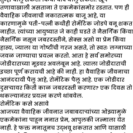
तणावाखाली असताना ते एकमेकांसमोर रडतात. पण ही
वैवाहिक जीवनाची नकारात्मक बाजू आहे, या
कारणामुळे पती-पत्नी कधीही रोमँटिक जोडपे बनू शकत
नाहीत. त्यांच्या आयुष्यात जे काही घडते ते नैसर्गिक किंवा
नैसर्गिक नसून जबरदस्तीने, सेक्स असो वा प्रेम किंवा
हास्य, ज्याला या गोष्टींची गरज असते, तो स्वतः लग्नाच्या
जवळ जाण्याचा प्रयत्न करतो. आता हे सर्व समोरच्या
जोडीदाराच्या मूडवर अवलंबून आहे. त्याला जोडीदाराची
इच्छा पूर्ण करायची आहे की नाही. हा वैवाहिक जीवनाचा
आनंददायी पैलू आहे, रोमँटिक पैलू आहे. एक जोडीदार
दुसऱ्यावर किती काळ जबरदस्ती करणार? एक दिवस तो
थकल्यानंतर प्रयत्न करणे थांबवेल.
रोमँटिक कसे असावे
आजच्या वैवाहिक जीवनात जबाबदाऱ्यांच्या ओझ्यामुळे
एकमेकांना पाहून मनात प्रेम, आपुलकी जन्माला येत
नाही. हे फक्त मनातूनच उद्भवू शकतात आणि यासाठी