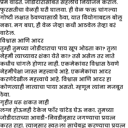
प्रेम वाढते. जोडीदारासोबत सहलीचे नियोजन कराल.
फुरसतीचा वेळही घरी घालवा. ही वेळ फक्त चांगल्या
गोष्टी लक्षात ठेवण्यासाठी ठेवा, यात वियोगाबद्दल बोलू
नका. मग बघा, ही वेळ जेव्हा कधी आठवेल तेव्हा बरं
वाटेल.
विश्वास आणि आदर
तुम्ही तुमच्या जोडीदाराचा पाय खूप ओढता का? तुला
नेहमी त्याच्यावर शंका येते का? तसे असेल तर नाते
कधीच चांगले होणार नाही. एकमेकांवर विश्वास ठेवणे
नेहमीपेक्षा जास्त महत्त्वाचे आहे. एकमेकांचा आदर
करणेदेखील महत्त्वाचे आहे. विश्वास आणि आदर हा
कोणत्याही नात्याचा पाया असतो. म्हणून त्यांना मजबूत
ठेवा.
गृहीत धरू शकत नाही
लग्न होऊनही टेकेन फॉर ग्रांटेड घेऊ नका. तुमच्या
जोडीदाराच्या आवडी-निवडीनुसार जगण्याचा प्रयत्न
करत राहा. त्यानुसार स्वतःला साचेबद्ध करण्याचा प्रयत्न