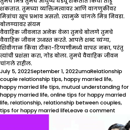
तुमचे मित्र तुमचे आयुष्य घडवू शकतात किंवा तोडू
शकतात. तुमच्या व्यक्तिमत्वावर आणि वागणुकीवर
मित्रांचा खूप प्रभाव असतो. त्यामुळे चांगले मित्र निवडा.
बोलण्यावर संयम
वैवाहिक जीवनात अनेक वेळा तुमचे बोलणे तुमचे
वैवाहिक जीवन उध्वस्त करते. आपले शब्द व्यंग्य,
शिवीगाळ किंवा टीका-टिप्पणीमध्ये वापरू नका, परंतु
त्यांची प्रशंसा करा, गोड बोला. तुमचे वैवाहिक जीवन
चांगले राहील.
Posted
Author
Categories
Ta
July 5, 2022
September 1, 2022
uma
Relationship
on
couple relationship tips
,
happy married life
,
happy married life tips
,
mutual understanding for
happy married life
,
online tips for happy married
life
,
relationship
,
relationship between couples
,
on
tips for happy married life
Leave a comment
वैवाह
जीवन