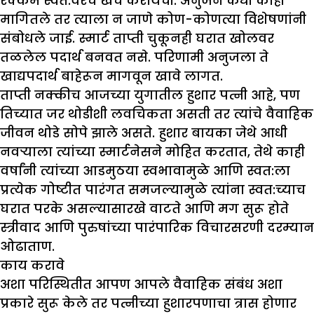
रक्कम स्वत:वरच खर्च करायची. अनुजने कधी काही
मागितले तर त्याला न जाणे कोण-कोणत्या विशेषणांनी
संबोधले जाई. स्मार्ट ताप्ती चुकूनही घरात खोलवर
तळलेल पदार्थ बनवत नसे. परिणामी अनुजला ते
खाद्यपदार्थ बाहेरून मागवून खावे लागत.
ताप्ती नक्कीच आजच्या युगातील हुशार पत्नी आहे, पण
तिच्यात जर थोडीशी लवचिकता असती तर त्यांचे वैवाहिक
जीवन थोडे सोपे झाले असते. हुशार बायका जेथे आधी
नवऱ्याला त्यांच्या स्मार्टनेसने मोहित करतात, तेथे काही
वर्षांनी त्यांच्या आडमुठया स्वभावामुळे आणि स्वत:ला
प्रत्येक गोष्टीत पारंगत समजल्यामुळे त्यांना स्वत:च्याच
घरात परके असल्यासारखे वाटते आणि मग सुरू होते
स्त्रीवाद आणि पुरुषांच्या पारंपारिक विचारसरणी दरम्यान
ओढाताण.
काय करावे
अशा परिस्थितीत आपण आपले वैवाहिक संबंध अशा
प्रकारे सुरू केले तर पत्नीच्या हुशारपणाचा त्रास होणार