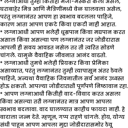
* लग्नाआधी तुम्ही कितीही मजा-मस्करी केली असेल,
घराबाहेर मित्र आणि मैत्रिणींमध्ये वेळ घालवला असेल,
परंतु लग्नानंतर आपण हा स्वभाव बदलला पाहिजे,
कारण आता आपण एकटे किंवा एकटी नाही आहात.
* लग्नाआधी आपण भलेही धूम्रपान किंवा मद्यपान करत
असाल किंवा असल्या पण लग्नानंतर जर जोडीदारास
आपली ही सवय आवडत नसेल तर ती त्वरित सोडणे
चांगले. यामुळे वैवाहिक जीवनात आनंद वाढतो.
* लग्नाआधी तुमचे भलेही प्रियकर किंवा प्रेमिका
असाव्यात, परंतु लग्नानंतर तुम्ही त्यापासून अंतर ठेवले
पाहिजे, अन्यथा वैवाहिक जिवनातील सर्व आनंद उध्वस्त
होऊ शकतो. आपल्या जोडीदाराशी पूर्णपणे निष्ठावान रहा.
* आपण लग्नाआधी कितीही वाद-विवाद करत असला
किंवा असल्या तरी लग्नानंतर मात्र आपण आपला
स्वभाव बदलावा. वाद घालण्यात काहीच फायदा नाही. हे
वादाला जन्म देते. म्हणून, गप्प राहणे चांगले. होय, योग्य
संधी पाहून आपण आपला मुद्दा जोडीदारासमोर ठेवू