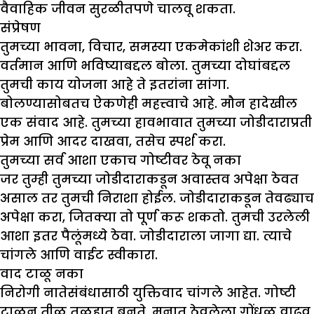
वैवाहिक जीवन सुरळीतपणे चालवू शकता.
संप्रेषण
तुमच्या भावना, विचार, समस्या एकमेकांशी शेअर करा.
वर्तमान आणि भविष्याबद्दल बोला. तुमच्या दोघांबद्दल
तुमची काय योजना आहे ते इतरांना सांगा.
बोलण्यासोबतच ऐकणेही महत्त्वाचे आहे. मौन हादेखील
एक संवाद आहे. तुमच्या हावभावात तुमच्या जोडीदाराप्रती
प्रेम आणि आदर दाखवा, तसेच स्पर्श करा.
तुमच्या सर्व आशा एकाच गोष्टीवर ठेवू नका
जर तुम्ही तुमच्या जोडीदाराकडून अवास्तव अपेक्षा ठेवत
असाल तर तुमची निराशा होईल. जोडीदाराकडून तेवढ्याच
अपेक्षा करा, जितक्या तो पूर्ण करू शकतो. तुमची उरलेली
आशा इतर पैलूंमध्ये ठेवा. जोडीदाराला जागा द्या. त्याचे
चांगले आणि वाईट स्वीकारा.
वाद टाळू नका
निरोगी नातेसंबंधासाठी युक्तिवाद चांगले आहेत. गोष्टी
टाळून तीळ तळहात बनते. मनात ठेवलेला गोंधळ वाढवू