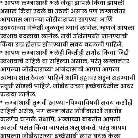
* आपण लग्नाआधी भले जेव्हा झापले किंवा झापली
असाल किंवा उठले वा उठली असाल पण लग्नानंतर
आपणास आपल्या जोडीदाराच्या झापण्या आणि
उठण्याच्या वेळेशी जुळवून घ्यावे लागेल, म्हणजे आपला
स्वभाव बदलावा लागेल. रात्री उशिरापर्यंत जागण्याची
किंवा रात्र होताच झोपण्याची सवय बदलली पाहिजे.
* आपण लग्नाआधी भलेही कितीही रागीट किंवा जिद्दी
स्वभावाचे राहिले वा राहिल्या असाल, परंतु लग्नानंतर
आपल्या जोडीदाराच्या आनंदासाठी आपण आपला
स्वभाव शांत ठेवला पाहिजे आणि हट्टावर अडून राहण्याची
प्रवृत्ती सोडली पाहिजे. जोडीदाराच्या इच्छेचादेखील आदर
करावा लागेल.
* लग्नाआधी तुमची खाण्या-पिण्याविषयी सवय कशीही
राहिली असेल, पण लग्नानंतर जोडीदाराशी तडजोड
करणेच चांगले. तथापि, अन्नाच्या बाबतीत आपली
स्वत:ची पसंत किंवा नापसंत असू शकते, परंतु आपण
आपल्या जोडीदाराच्या इच्छेसाठी त्यात बदल केला