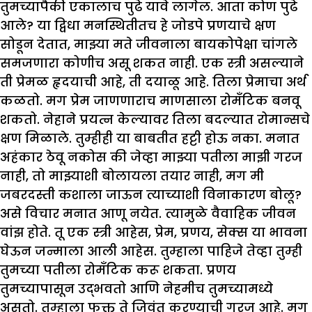
तुमच्यापैकी एकालाच पुढे यावे लागेल. आता कोण पुढे
आले? या द्विधा मनस्थितीतच हे जोडपे प्रणयाचे क्षण
सोडून देतात, माझ्या मते जीवनाला बायकोपेक्षा चांगले
समजणारा कोणीच असू शकत नाही. एक स्त्री असल्याने
ती प्रेमळ हृदयाची आहे, ती दयाळू आहे. तिला प्रेमाचा अर्थ
कळतो. मग प्रेम जाणणाराच माणसाला रोमँटिक बनवू
शकतो. नेहाने प्रयत्न केल्यावर तिला बदल्यात रोमान्सचे
क्षण मिळाले. तुम्हीही या बाबतीत हट्टी होऊ नका. मनात
अहंकार ठेवू नकोस की जेव्हा माझ्या पतीला माझी गरज
नाही, तो माझ्याशी बोलायला तयार नाही, मग मी
जबरदस्ती कशाला जाऊन त्याच्याशी विनाकारण बोलू?
असे विचार मनात आणू नयेत. त्यामुळे वैवाहिक जीवन
वांझ होते. तू एक स्त्री आहेस, प्रेम, प्रणय, सेक्स या भावना
घेऊन जन्माला आली आहेस. तुम्हाला पाहिजे तेव्हा तुम्ही
तुमच्या पतीला रोमँटिक करू शकता. प्रणय
तुमच्यापासून उद्भवतो आणि नेहमीच तुमच्यामध्ये
असतो. तुम्हाला फक्त ते जिवंत करण्याची गरज आहे. मग