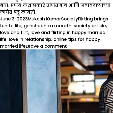
बघा, प्रणय कशाप्रकारे ताणतणाव आणि जबाबदाऱ्यांच्या
छायेत पडू लागतो.
Posted
Author
Categories
Tags
June 3, 2023
Mukesh Kumar
Society
Flirting brings
on
fun to life
,
grihshobhika marathi society article
,
love and flirt
,
love and flirting in happy married
life
,
love in relationship
,
online tips for happy
on
married life
Leave a comment
थोडे
प्रेम
थोडे
फ्लर्टिंग