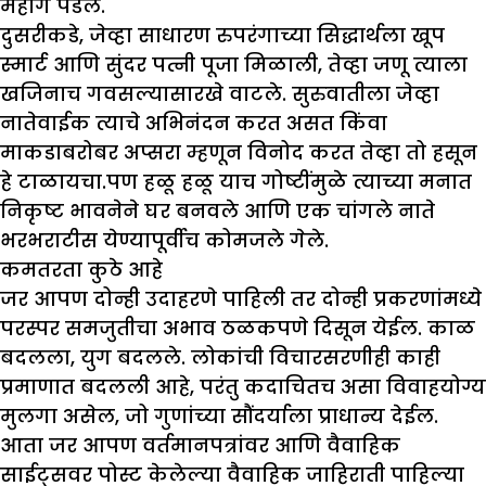
महाग पडेल.
दुसरीकडे, जेव्हा साधारण रुपरंगाच्या सिद्धार्थला खूप
स्मार्ट आणि सुंदर पत्नी पूजा मिळाली, तेव्हा जणू त्याला
खजिनाच गवसल्यासारखे वाटले. सुरुवातीला जेव्हा
नातेवाईक त्याचे अभिनंदन करत असत किंवा
माकडाबरोबर अप्सरा म्हणून विनोद करत तेव्हा तो हसून
हे टाळायचा.पण हळू हळू याच गोष्टींमुळे त्याच्या मनात
निकृष्ट भावनेने घर बनवले आणि एक चांगले नाते
भरभराटीस येण्यापूर्वीच कोमजले गेले.
कमतरता कुठे आहे
जर आपण दोन्ही उदाहरणे पाहिली तर दोन्ही प्रकरणांमध्ये
परस्पर समजुतीचा अभाव ठळकपणे दिसून येईल. काळ
बदलला, युग बदलले. लोकांची विचारसरणीही काही
प्रमाणात बदलली आहे, परंतु कदाचितच असा विवाहयोग्य
मुलगा असेल, जो गुणांच्या सौंदर्याला प्राधान्य देईल.
आता जर आपण वर्तमानपत्रांवर आणि वैवाहिक
साईट्सवर पोस्ट केलेल्या वैवाहिक जाहिराती पाहिल्या