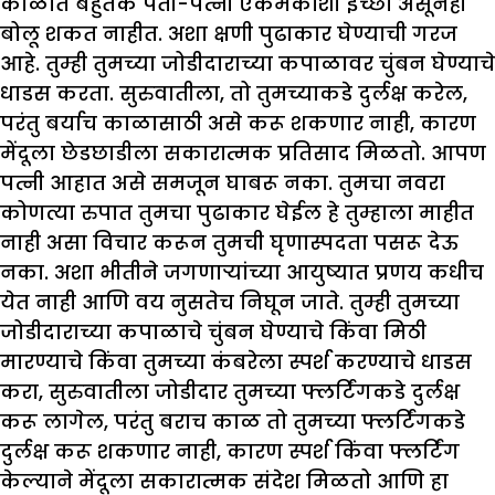
काळात बहुतेक पती-पत्नी एकमेकांशी इच्छा असूनही
बोलू शकत नाहीत. अशा क्षणी पुढाकार घेण्याची गरज
आहे. तुम्ही तुमच्या जोडीदाराच्या कपाळावर चुंबन घेण्याचे
धाडस करता. सुरुवातीला, तो तुमच्याकडे दुर्लक्ष करेल,
परंतु बर्याच काळासाठी असे करू शकणार नाही, कारण
मेंदूला छेडछाडीला सकारात्मक प्रतिसाद मिळतो. आपण
पत्नी आहात असे समजून घाबरू नका. तुमचा नवरा
कोणत्या रुपात तुमचा पुढाकार घेईल हे तुम्हाला माहीत
नाही असा विचार करून तुमची घृणास्पदता पसरू देऊ
नका. अशा भीतीने जगणाऱ्यांच्या आयुष्यात प्रणय कधीच
येत नाही आणि वय नुसतेच निघून जाते. तुम्ही तुमच्या
जोडीदाराच्या कपाळाचे चुंबन घेण्याचे किंवा मिठी
मारण्याचे किंवा तुमच्या कंबरेला स्पर्श करण्याचे धाडस
करा, सुरुवातीला जोडीदार तुमच्या फ्लर्टिंगकडे दुर्लक्ष
करू लागेल, परंतु बराच काळ तो तुमच्या फ्लर्टिंगकडे
दुर्लक्ष करू शकणार नाही, कारण स्पर्श किंवा फ्लर्टिंग
केल्याने मेंदूला सकारात्मक संदेश मिळतो आणि हा