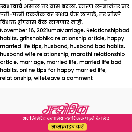
स्वभावाचे असाल तर यास बदला, कारण लग्नानंतर जर
पती-पत्नी एकमेकांवर संशय घेऊ लागले, तर जोडपे
विभक्त होण्यास वेळ लागणार नाही.
Posted
Author
Categories
Tags
November 16, 2021
uma
Marriage
,
Relationship
bad
on
habits
,
grihshobhika relationship article
,
happy
married life tips
,
husband
,
husband bad habits
,
husband wife relationship
,
marathi relationship
article
,
marriage
,
married life
,
married life bad
habits
,
online tips for happy married life
,
on
relationship
,
wife
Leave a comment
आनंदी
वैवाहिक
जीवनासाठी
या
सवयी
अनलिमिटेड कहानियां-आर्टिकल पढ़ने के लिए
बदला
सब्सक्राइब करें