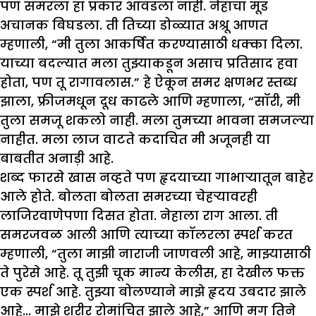
पण समरला हा प्रकार आवडला नाही. नेहाचा मूड
अचानक बिघडला. ती तिच्या डोळ्यात अश्रू आणत
म्हणाली, “मी तुला आकर्षित करण्यासाठी धक्का दिला.
याच्या बदल्यात मला तुझ्याकडून असाच प्रतिसाद हवा
होता, पण तू रागावलास.” हे ऐकून समर क्षणभर स्तब्ध
झाला, फ्रीजमधून दूध काढले आणि म्हणाला, “सॉरी, मी
तुला समजू शकलो नाही. मला तुमच्या भावना समजल्या
नाहीत. मला लाज वाटते कदाचित मी अजूनही या
बाबतीत अनाड़ी आहे.
शब्द फारसे खास नव्हते पण हृदयाच्या गाभाऱ्यातून बाहेर
आले होते. बोलता बोलता समरच्या चेहऱ्यावरही
लाजिरवाणेपणा दिसत होता. नेहाला राग आला. ती
समरजवळ आली आणि त्याच्या कॉलरला स्पर्श करत
म्हणाली, “तुला माझी नाराजी जाणवली आहे, माझ्यासाठी
ते पुरेसे आहे. तू तुझी चूक मान्य केलीस, हा देखील फक्त
एक स्पर्श आहे. तुझ्या बोलण्याने माझे हृदय उबदार झाले
आहे… माझे शरीर रोमांचित झाले आहे,” आणि मग तिने