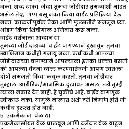
नका, शब्द टाका. जेव्हा तुमचा जोडीदार तुमच्याशी भांडत
असेल तेव्हा गप्प बसू नका किंवा वाईट प्रतिक्रिया देऊ
नका. काळजीपूर्वक ऐका आणि फुरसतीने समजून घ्या.
भांडण किंवा शिवीगाळ अजिबात करू नका.
वाईट वर्तनाला आव्हान द्या
तुमच्या जोडीदाराच्या वाईट वागण्याने दुखावुन तुमचा
स्वाभिमान कधीही गमावू नका. कधीकधी आपल्या
जोडीदाराच्या वागण्याने आपल्याला इतका धक्का बसतो
की आपल्या वेदना व्यक्त करण्याऐवजी आपण स्वतःला
दोषी समजतो किंवा कबूल करतो. तुमचा जोडीदार
तुम्हाला शारीरिक/मानसिक दुखावत असला तरी तुम्ही
त्याला नकार देत नाही. हे चुकीचे आहे. वाईट वागणूक
स्वीकारू नका. यामुळे नात्यात अशी दरी निर्माण होते जी
कधीच दुरुस्त होत नाही.
५. एकमेकांना वेळ द्या
एकमेकांसोबत वेळ घालवून आणि दर्जेदार वेळ वाटून