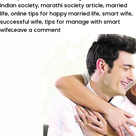
indian society
,
marathi society article
,
married
life
,
online tips for happy married life
,
smart wife
,
successful wife
,
tips for manage with smart
on
wife
Leave a comment
स्मार्ट
पत्नीसह
कसा
असावा
ताळमेळ