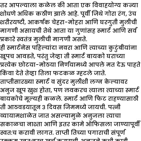
तर आपल्याला कळेल की आता एक विवाहयोग्य कन्या
शोधणे अधिक कठीण झाले आहे. पूर्वी जिथे गोरा रंग, उंच
शरीरयष्टी, आकर्षक चेहरा-मोहरा आणि घरगुती मुलीची
मागणी असायची तेथे आता या गुणांसह स्मार्ट आणि सर्व
प्रकारे स्वतंत्र मुलीची मागणी असते.
ही स्मार्टनेस पहिल्यांदा नवरा आणि त्याच्या कुटुंबीयांना
खूपच आवडते, परंतु जेव्हा ती स्मार्ट बायको घराच्या
प्रत्येक छोटया-मोठया निर्णयामध्ये आपले मत देऊ पाहते
किंवा देते तेव्हा तिला फटकळ म्हटले जाते.
ताप्तीसारख्या स्मार्ट व सुंदर मुलीशी लग्न केल्यावर
अनुज खूप खुश होता, पण लवकरच त्याला त्याच्या स्मार्ट
बायकोचे मूल्यही कळले. स्मार्ट आणि फिट राहण्यासाठी
ती आठवडयातून ३ दिवस जिममध्ये जायची. पत्नी
व्यायामशाळेत जात असल्यामुळे अनुजला त्याचा
सकाळचा नाश्ता आणि इतर कामे ऑफिसला जाण्यापूर्वी
स्वत:च करावी लागत. ताप्ती तिच्या पगाराची संपूर्ण