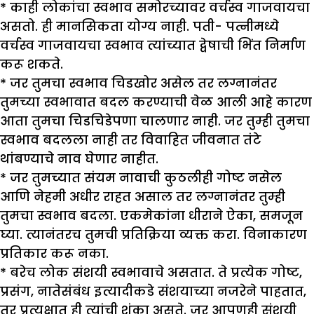
* काही लोकांचा स्वभाव समोरच्यावर वर्चस्व गाजवायचा
असतो. ही मानसिकता योग्य नाही. पती- पत्नीमध्ये
वर्चस्व गाजवायचा स्वभाव त्यांच्यात द्वेषाची भिंत निर्माण
करू शकते.
* जर तुमचा स्वभाव चिडखोर असेल तर लग्नानंतर
तुमच्या स्वभावात बदल करण्याची वेळ आली आहे कारण
आता तुमचा चिडचिडेपणा चालणार नाही. जर तुम्ही तुमचा
स्वभाव बदलला नाही तर विवाहित जीवनात तंटे
थांबण्याचे नाव घेणार नाहीत.
* जर तुमच्यात संयम नावाची कुठलीही गोष्ट नसेल
आणि नेहमी अधीर राहत असाल तर लग्नानंतर तुम्ही
तुमचा स्वभाव बदला. एकमेकांना धीराने ऐका, समजून
घ्या. त्यानंतरच तुमची प्रतिक्रिया व्यक्त करा. विनाकारण
प्रतिकार करू नका.
* बरेच लोक संशयी स्वभावाचे असतात. ते प्रत्येक गोष्ट,
प्रसंग, नातेसंबंध इत्यादीकडे संशयाच्या नजरेने पाहतात,
तर प्रत्यक्षात ही त्यांची शंका असते. जर आपणही संशयी