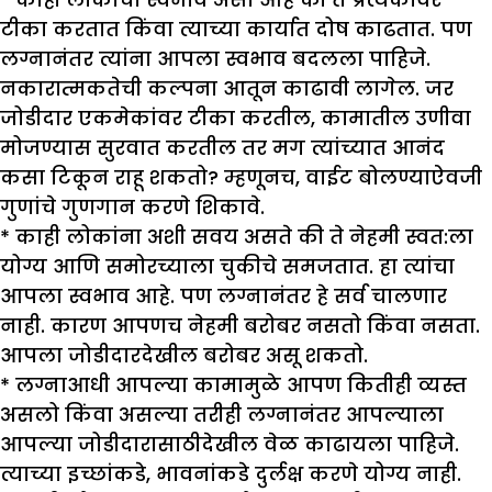
टीका करतात किंवा त्याच्या कार्यात दोष काढतात. पण
लग्नानंतर त्यांना आपला स्वभाव बदलला पाहिजे.
नकारात्मकतेची कल्पना आतून काढावी लागेल. जर
जोडीदार एकमेकांवर टीका करतील, कामातील उणीवा
मोजण्यास सुरवात करतील तर मग त्यांच्यात आनंद
कसा टिकून राहू शकतो? म्हणूनच, वाईट बोलण्याऐवजी
गुणांचे गुणगान करणे शिकावे.
* काही लोकांना अशी सवय असते की ते नेहमी स्वत:ला
योग्य आणि समोरच्याला चुकीचे समजतात. हा त्यांचा
आपला स्वभाव आहे. पण लग्नानंतर हे सर्व चालणार
नाही. कारण आपणच नेहमी बरोबर नसतो किंवा नसता.
आपला जोडीदारदेखील बरोबर असू शकतो.
* लग्नाआधी आपल्या कामामुळे आपण कितीही व्यस्त
असलो किंवा असल्या तरीही लग्नानंतर आपल्याला
आपल्या जोडीदारासाठीदेखील वेळ काढायला पाहिजे.
त्याच्या इच्छांकडे, भावनांकडे दुर्लक्ष करणे योग्य नाही.