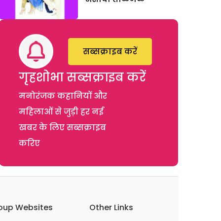
सब्सक्राइब करें
गृहशोभा सब्सक्राइब करें
मनोरंजक कहानियों और
महिलाओं से जुड़ी हर नई
खबर के लिए सब्सक्राइब
करिए
oup Websites
Other Links