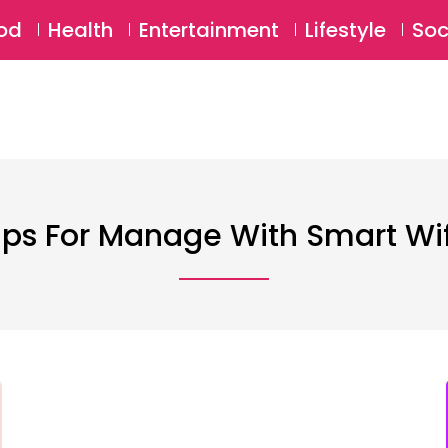
SU
od
Health
Entertainment
Lifestyle
Soc
ips For Manage With Smart Wi