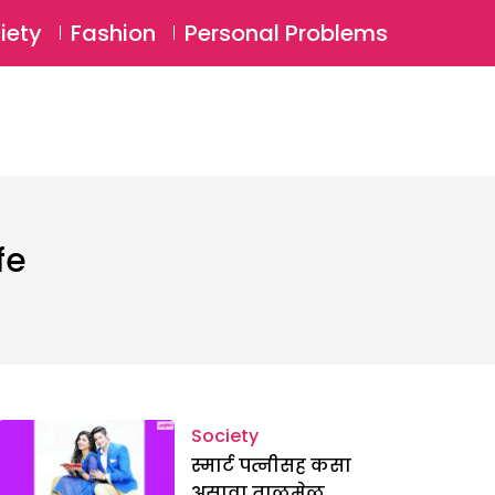
⚲
BSCRIBE
Login
iety
Fashion
Personal Problems
⚲
fe
Society
स्मार्ट पत्नीसह कसा
असावा ताळमेळ