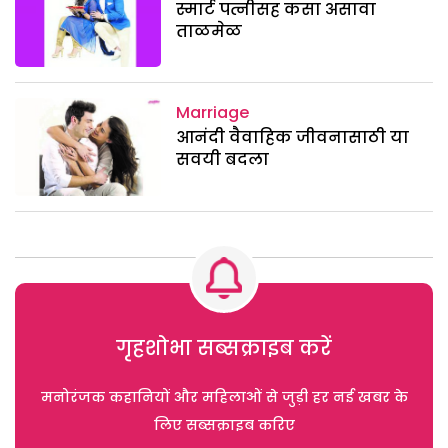
स्मार्ट पत्नीसह कसा असावा
ताळमेळ
Marriage
आनंदी वैवाहिक जीवनासाठी या
सवयी बदला
गृहशोभा सब्सक्राइब करें
मनोरंजक कहानियों और महिलाओं से जुड़ी हर नई खबर के
लिए सब्सक्राइब करिए