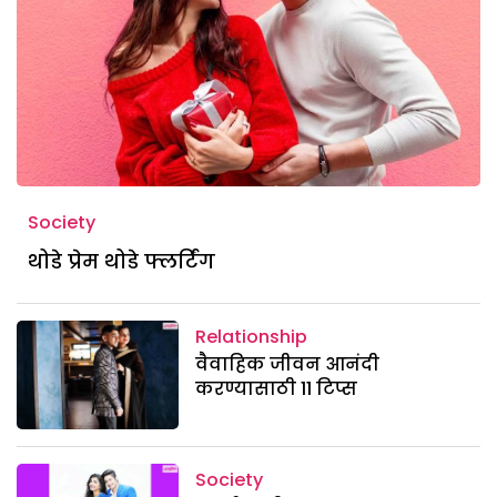
Society
थोडे प्रेम थोडे फ्लर्टिंग
Relationship
वैवाहिक जीवन आनंदी
करण्यासाठी 11 टिप्स
Society