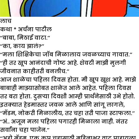
लाच
कथा
*
अर्चना पाटील
‘‘बाबा, मिठाई वाटा.’’
‘‘का, काय झालं?’’
‘‘मला शिक्षिकेचा जॉब मिळालाय जवळच्याच गावात.’’
‘‘ही तर खूप आनंदाची गोष्ट आहे. शेवटी माझी मुलगी
जीवनात काहीतरी बनलीच.’’
आज शाळेचा पहिला दिवस होता. मी खूप खूश आहे. माझे
बाबाही माझ्यासोबत शाळेत आले आहेत. पहिला दिवस
तर बरा होता. दुसऱ्या दिवशी आम्ही प्रार्थनेसाठी उभे होतो.
इतक्यात हेडमास्तर जवळ आले आणि सांगू लागले,
‘‘मॅडम, नोकरी मिळालीय, तर चहा तरी पाजा स्टाफला.’’
‘‘अं.. अजून मला पहिला पगारही मिळाला नाही. नंतर
सर्वांना चहा पाजेन.’’
‘‘अहो मॅडम, एक कप चहासाठी महिनाभर वाट पाहायला