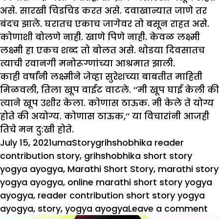
असे. सारखी चिडचिड करत असे. दवाखान्यात जाणे तर
बंदच झाले. घरातच एकाच जागेवर तो बसून राहत असे.
कोणाशी बोलणे नाही. खाणे पिणे नाही. केवळ लक्ष्मी
लक्ष्मी हा एकच शब्द तो बोलत असे. थोडया दिवसातच
त्याची रवानगी मनोरूग्णांच्या आश्रमात झाली.
काही वर्षांनी लक्ष्मीने जेव्हा सुरेशच्या बाबतीत माहिती
मिळवली, तिला खूप वाईट वाटले. ‘‘मी खूप घाई केली की
त्याने खूप उशीर केला. कोणास ठाऊक. मी केले ते योग्य
होते की अयोग्य. कोणास ठाऊक,’’ या विचारांनी आजही
तिचे मन दु:खी होते.
Posted
Author
Categories
Tags
July 15, 2021
uma
Story
grihshobhika reader
on
contribution story
,
grihshobhika short story
yogya ayogya
,
Marathi Short Story
,
marathi story
yogya ayogya
,
online marathi short story yogya
ayogya
,
reader contribution short story yogya
on
ayogya
,
story
,
yogya ayogya
Leave a comment