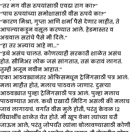
‘‘तर मग वीस रुपयांसाठी एवढा राग का?’’
‘‘पाच रुपयांच्या समोशासाठी वीस रुपये का?’’
‘‘कारण मिश्रा, गुप्ता आणि शर्मा पैसे देणार नाहीत, ते
आपल्याकडून वसूल करण्यात आले. हेडमास्तर व
अग्रवाल सरांचे पैसे मी दिले.’’
‘‘हा तर अन्याय आहे ना…’’
‘‘इथे असंच चालतं. कोणत्याही सरकारी शाळेत असंच
होतं. सीनिअर लोक जसं सांगतात, तसं करावं लागतं.
तुम्ही अजून नवीन आहात.’’
एका आठवड्यानंतर ऑफिसमधून ट्रेनिंगसाठी पत्र आलं.
मला माहीत होतं, मलाच पाठवलं जाणार. दुसऱ्या
आठवड्यात पुन्हा ट्रेनिंगसाठी पत्र आलं. पुन्हा मलाच
पाठवण्यात आलं. कधी एखादी मिटिंग असली की मलाच
जावं लागायचं. वर्गात वीस मुले होती, परंतु केवळ १२
विद्यार्थीच शाळेत येत होते. मी खूप वेळा त्यांच्या घरी
जाऊन आले, परंतु जोपर्यंत त्यांना बोलावण्यासाठी कोणी