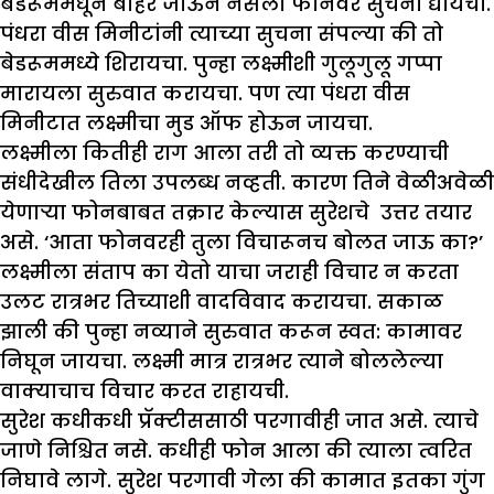
बेडरूममधून बाहेर जाऊन नर्सला फोनवर सुचना द्यायचा.
पंधरा वीस मिनीटांनी त्याच्या सुचना संपल्या की तो
बेडरूममध्ये शिरायचा. पुन्हा लक्ष्मीशी गुलूगुलू गप्पा
मारायला सुरुवात करायचा. पण त्या पंधरा वीस
मिनीटात लक्ष्मीचा मुड ऑफ होऊन जायचा.
लक्ष्मीला कितीही राग आला तरी तो व्यक्त करण्याची
संधीदेखील तिला उपलब्ध नव्हती. कारण तिने वेळीअवेळी
येणाऱ्या फोनबाबत तक्रार केल्यास सुरेशचे उत्तर तयार
असे. ‘आता फोनवरही तुला विचारूनच बोलत जाऊ का?’
लक्ष्मीला संताप का येतो याचा जराही विचार न करता
उलट रात्रभर तिच्याशी वादविवाद करायचा. सकाळ
झाली की पुन्हा नव्याने सुरुवात करून स्वत: कामावर
निघून जायचा. लक्ष्मी मात्र रात्रभर त्याने बोललेल्या
वाक्याचाच विचार करत राहायची.
सुरेश कधीकधी प्रॅक्टीससाठी परगावीही जात असे. त्याचे
जाणे निश्चित नसे. कधीही फोन आला की त्याला त्वरित
निघावे लागे. सुरेश परगावी गेला की कामात इतका गुंग