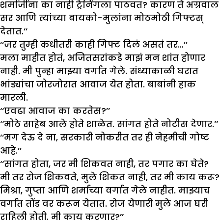
शर्माजींना का नाही ट्रेनिंगला पाठवत? कारण ते अग्रवाल
सर आणि त्यांच्या बायको-मुलांना मोठमोठी गिफ्टस्
देतात.’’
‘‘जर तुम्ही कधीतरी काही गिफ्ट दिलं असतं तर…’’
मला माहीत होतं, अजितसरांकडे माझं मन शांत होणार
नाही. मी पुन्हा माझ्या वर्गात गेले. संध्याकाळी घरात
भांड्यांचा जोरजोरात आवाज येत होता. बाबांनी हाक
मारली.
‘‘एवढा आवाज का करतेस?’’
‘‘मोठे साहेब आले होते शाळेत. सांगत होते नोटीस देणार.’’
‘‘मग देऊ दे ना, सरकारी नोकरीत तर ही नेहमीची गोष्ट
आहे.’’
‘‘सांगत होता, जर मी शिकवत नाही, तर पगार का घेते?
मी तर रोज शिकवते, मुले शिकत नाही, तर मी काय करू?
मिश्रा, गुप्ता आणि शर्माच्या वर्गात गेले नाहीत. माझ्याच
वर्गात तोंड वर करून येतात. रोज येणारी मुले आज घरी
राहिली होती. मी काय करणार?’’