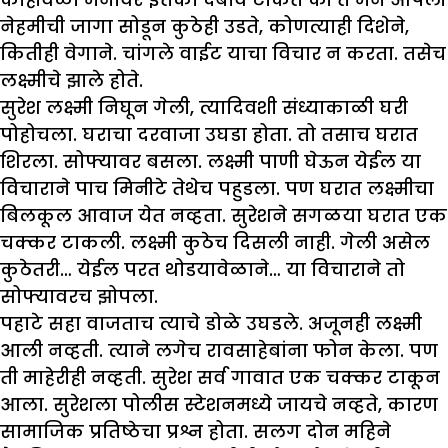
नेहमीची जागा सोडून कुठेही उडते, कोणत्याही दिशेने,
कितीही वेगाने. चांगले वाईट याचा विचार न करता. तसेच
लक्ष्मीचे झाले होते.
सुरेश लक्ष्मी निघून गेली, त्यादिवशी संध्याकाळी घरी
पोहोचला. घराचा दरवाजा उघडा होता. तो तसाच घरात
शिरला. सोफ्यावर बसला. लक्ष्मी पाणी घेऊन येईल या
विचाराने पाच मिनीटे तेथेच पहुडला. पण घरात लक्ष्मीचा
बिलकूल आवाज येत नव्हता. सुरेशने सगळया घरात एक
चक्कर टाकली. लक्ष्मी कुठेच दिसली नाही. गेली असेल
कुठेतरी… येईल परत थोडयावेळाने… या विचाराने तो
सोफ्यावरच झोपला.
पहाटे सहा वाजताच त्याचे डोळे उघडले. अजूनही लक्ष्मी
आली नव्हती. त्याने लगेच रावसाहेबांना फोन केला. पण
ती माहेरीही नव्हती. सुरेश सर्व गावात एक चक्कर टाकून
आला. सुरेशला पोलीस स्टेशनमध्ये जायचे नव्हते, कारण
सामाजिक प्रतिष्ठेचा प्रश्न होता. सलग दोन महिने