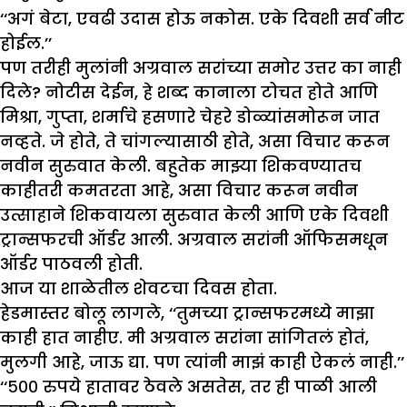
‘‘अगं बेटा, एवढी उदास होऊ नकोस. एके दिवशी सर्व नीट
होईल.’’
पण तरीही मुलांनी अग्रवाल सरांच्या समोर उत्तर का नाही
दिले? नोटीस देईन, हे शब्द कानाला टोचत होते आणि
मिश्रा, गुप्ता, शर्माचे हसणारे चेहरे डोळ्यांसमोरून जात
नव्हते. जे होते, ते चांगल्यासाठी होते, असा विचार करून
नवीन सुरुवात केली. बहुतेक माझ्या शिकवण्यातच
काहीतरी कमतरता आहे, असा विचार करून नवीन
उत्साहाने शिकवायला सुरुवात केली आणि एके दिवशी
ट्रान्सफरची ऑर्डर आली. अग्रवाल सरांनी ऑफिसमधून
ऑर्डर पाठवली होती.
आज या शाळेतील शेवटचा दिवस होता.
हेडमास्तर बोलू लागले, ‘‘तुमच्या ट्रान्सफरमध्ये माझा
काही हात नाहीए. मी अग्रवाल सरांना सांगितलं होतं,
मुलगी आहे, जाऊ द्या. पण त्यांनी माझं काही ऐकलं नाही.’’
‘‘५०० रुपये हातावर ठेवले असतेस, तर ही पाळी आली