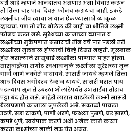
घरी आहे म्हणजे आनंदातच असणार असा विचार करून
तो तिला चार पाच दिवस फोनच करायचा नाही. इकडे
लक्ष्मीचा जीव त्याचा आवाज ऐकण्यासाठी व्याकूळ
व्हायचा. पण तो नीट बोलेल की नाही या भीतिने लक्ष्मी
फोनच करत नसे. सुरेशच्या कामाच्या व्यापात व
लक्ष्मीच्या मुकेपणात संसाराची तीन वर्षे पार पडली तरी
लक्ष्मीला मुलबाळ होण्याची चिन्हे दिसत नव्हती. मूलबाळ
होत नसल्याने सासूबाई लक्ष्मीला पाण्यात पाहत होत्या.
सासुबाईंच्या रागीट स्वभावामुळे लक्ष्मीला सुरेशच्या मुळ
गावी जाणे नकोसे वाटायचे. सासरी जायचे म्हणजे तिला
आठ दिवस अगोदरच टेन्शन यायचे. सासरी घरात पाय
पडल्यापासून ते उंबरठा ओलांडेपर्यंत उषाताईंचा तोंडाचा
पट्टा बंद होत नसे. माहेरी लाडात वाढलेली लक्ष्मी सासरी
बैलाप्रमाणे कामाला जुंपलेली असे. सकाळी पाचला
उठणे, सडा टाकणे, पाणी भरणे, फरश्या पुसणे, घर झाडणे,
कपडे धुणे, स्वयंपाक करणे अशी अनेक कामे करता
करता लक्ष्मीच्या नाकी नऊ येत असत.