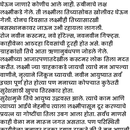
घेऊन जाणारे कोणीच आले नाही. रूबीनाचे लक्ष
लक्ष्मीकडे गेले. ती लक्ष्मीला तिच्यासोबत खोलीवर घेऊन
गेली. दोनच दिवसात लक्ष्मीही तिच्यासारखी
बसस्थानकावर जाऊन उभी रहायला लागली.
रोज नवीन कस्टमर, नवे हॉटेल्स, नवनवीन गिफ्ट्स.
काहीवेळा आठदहा दिवसांची टूरही होत असे. काही
ग्राहकांशी तिचे आता ऋणानुबंधपण जोडले गेले.
लक्ष्मीच्या आजारपणातदेखील कस्टमर लोक तिला मदत
करीत. लक्ष्मी ज्या ग्राहकाकडे जायची त्याचे मन आपल्या
वाणीने, नृत्याने जिंकून घ्यायची. नवीन आयुष्यात सर्व
इच्छा पूर्ण होत होत्या पण मनाच्या कोपऱ्यात कुठेतरी
सुरेशसाठी खुपच तिरस्कार होता.
सुरेशमुळे तिचे आयुष्य उद्धवस्त झाले. त्याचे काम आणि
त्याच्या आईचे नेहमीच त्याला लक्ष्मीपासून दूर करण्याचे
प्रयत्न या गोष्टींचा तिला उबग आला होता. सर्वच माणसे
काही वेळा मन मारून जगत असतात. पण परिस्थिती
काहीवेळा मनावर इतका दबाव टाकते की ते मन आपली