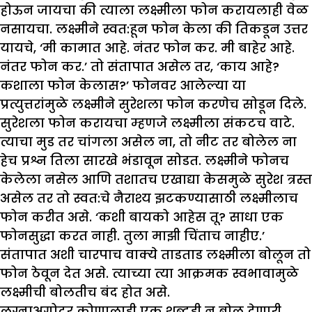
होऊन जायचा की त्याला लक्ष्मीला फोन करायलाही वेळ
नसायचा. लक्ष्मीने स्वत:हून फोन केला की तिकडून उत्तर
यायचे, ‘मी कामात आहे. नंतर फोन कर. मी बाहेर आहे.
नंतर फोन कर.’ तो संतापात असेल तर, ‘काय आहे?
कशाला फोन केलास?’ फोनवर आलेल्या या
प्रत्युत्तरांमुळे लक्ष्मीने सुरेशला फोन करणेच सोडून दिले.
सुरेशला फोन करायचा म्हणजे लक्ष्मीला संकटच वाटे.
त्याचा मुड तर चांगला असेल ना, तो नीट तर बोलेल ना
हेच प्रश्न तिला सारखे भंडावून सोडत. लक्ष्मीने फोनच
केलेला नसेल आणि तशातच एखाद्या केसमुळे सुरेश त्रस्त
असेल तर तो स्वत:चे नैराश्य झटकण्यासाठी लक्ष्मीलाच
फोन करीत असे. ‘कशी बायको आहेस तू? साधा एक
फोनसुद्धा करत नाही. तुला माझी चिंताच नाहीए.’
संतापात अशी चारपाच वाक्ये ताडताड लक्ष्मीला बोलून तो
फोन ठेवून देत असे. त्याच्या त्या आक्रमक स्वभावामुळे
लक्ष्मीची बोलतीच बंद होत असे.
लग्नाअगोदर कोणालाही एक शब्दही न बोलू देणारी