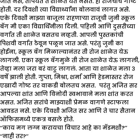
जात नसे, तोपर्यंत ते शाळेत येत नसत. ही रोजचीच गोष्ट
होती. दर दिवशी त्या विद्यार्थ्यांना बोलवावं लागत असे.
एके दिवशी माझ्या बाजूला राहणाऱ्या राजूची जुनी स्कूल
बॅग मी एका विद्यार्थिनीला दिली. पहिली आणि दुसरीच्या
वर्गात ती शाळेत बसतच नव्हती. आपली पुस्तकांची
पिशवी वर्गात ठेवून पळून जात असे. परंतु जुनी का
होईना, स्कूल बॅग मिळाल्यानंतर ती रोज शाळेत येऊ
लागली. एका स्कूल बॅगमुळे ती रोज शाळेत येऊ लागली,
तेव्हा मला जरा बरं वाटू लागलं. आता या शाळेत मला ३
वर्षे झाली होती. गुप्ता, मिश्रा, शर्मा आणि हेडमास्तर रोज
एखादी गोष्ट तर वाकडी बोलतच असत. परंतु अजित सर
आपल्या शांत आणि विनोदी स्वभावाने मला शांत करत
असत. अजित सरांचे माझ्याशी प्रेमळ वागणे स्टाफला
आवडत नसे. एके दिवशी अजित सर आणि ते चार सैतान
ऑफिसमध्ये एकत्र बसले होते.
‘‘काय मग लग्न करायचा विचार आहे का मॅडमशी?’’
‘‘नाही तर?’’