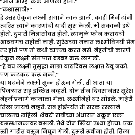
‘‘आज आम्ही केक आणला होता.’’
‘‘कशासाठी?’’
हे उत्तर ऐकून लक्ष्मी रागाने लाल झाली. काही मिनीटांनी
त्वरित त्याने कारणांची यादी सुरू केली. मी सकाळी इथे
होतो. दुपारी मित्रांसोबत होतो. त्यामुळे फोन करायची
आठवणच राहीली नाही. सुरेशच्या मनात लक्ष्मीविषयी प्रेम
तर होते पण तो कधी व्यक्तच करत नसे. नेहमीची कारणे
ऐकून लक्ष्मी संतापात बडबड करू लागली.
‘‘हे बघ लक्ष्मी तुसुद्धा माझा वाढदिवस लक्षात ठेवू नको.
पण कटकट करू नको.’’
या घटनेने लक्ष्मी सुन्न होऊन गेली. ती आता या
पिंजऱ्यात राहू इच्छित नव्हती. दोन तीन दिवसानंतर सुरेश
नेहमीप्रमाणे कामाला गेला. लक्ष्मीनेही घर सोडले. माहेरी
तिला जायचे नव्हते. रात्र होईपर्यंत ती सरळ रस्त्याने
चालतच राहिली. शेवटी रात्रीच्या अंधारात थकून एका
बसस्थानकावर बसली. तेथे दोन स्त्रिया उभ्या होत्या. एक
स्त्री गाडीत बसून निघून गेली. दुसरी रूबीना होती. तिला