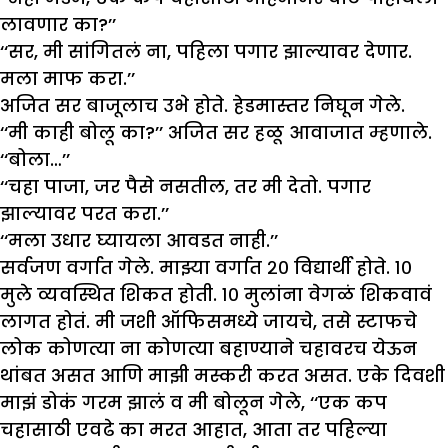
लावणार का?’’
‘‘सर, मी सांगितलं ना, पहिला पगार झाल्यावर देणार.
मला माफ करा.’’
अजित सर बाजूलाच उभे होते. हेडमास्तर निघून गेले.
‘‘मी काही बोलू का?’’ अजित सर हळू आवाजात म्हणाले.
‘‘बोला…’’
‘‘चहा पाजा, जर पैसे नसतील, तर मी देतो. पगार
झाल्यावर परत करा.’’
‘‘मला उधार घ्यायला आवडत नाही.’’
सर्वजण वर्गात गेले. माझ्या वर्गात २० विद्यार्थी होते. १०
मुले व्यवस्थित शिकत होती. १० मुलांना वेगळं शिकवावं
लागत होतं. मी जशी ऑफिसमध्ये जायचे, तसे स्टाफचे
लोक कोणत्या ना कोणत्या बहाण्याने चहावरच येऊन
थांबत असत आणि माझी मस्करी करत असत. एके दिवशी
माझं डोकं गरम झालं व मी बोलून गेले, ‘‘एक कप
चहासाठी एवढे का मरत आहात, आता तर पहिल्या