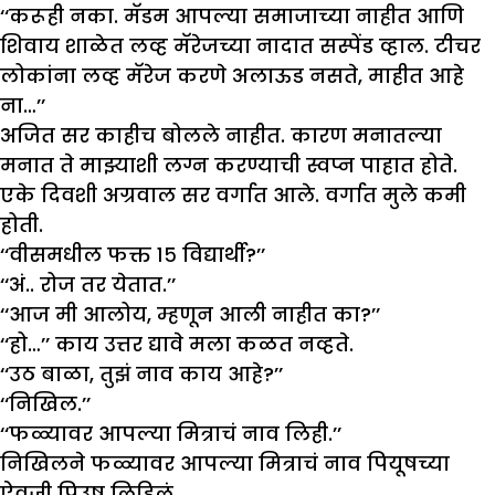
‘‘करूही नका. मॅडम आपल्या समाजाच्या नाहीत आणि
शिवाय शाळेत लव्ह मॅरेजच्या नादात सस्पेंड व्हाल. टीचर
लोकांना लव्ह मॅरेज करणे अलाऊड नसते, माहीत आहे
ना…’’
अजित सर काहीच बोलले नाहीत. कारण मनातल्या
मनात ते माझ्याशी लग्न करण्याची स्वप्न पाहात होते.
एके दिवशी अग्रवाल सर वर्गात आले. वर्गात मुले कमी
होती.
‘‘वीसमधील फक्त १५ विद्यार्थी?’’
‘‘अं.. रोज तर येतात.’’
‘‘आज मी आलोय, म्हणून आली नाहीत का?’’
‘‘हो…’’ काय उत्तर द्यावे मला कळत नव्हते.
‘‘उठ बाळा, तुझं नाव काय आहे?’’
‘‘निखिल.’’
‘‘फळ्यावर आपल्या मित्राचं नाव लिही.’’
निखिलने फळ्यावर आपल्या मित्राचं नाव पियूषच्या
ऐवजी पिउष लिहिलं.