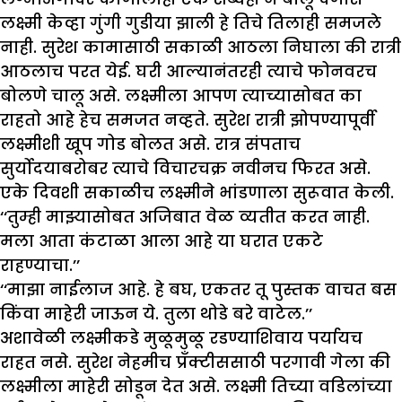
लक्ष्मी केव्हा गुंगी गुडीया झाली हे तिचे तिलाही समजले
नाही. सुरेश कामासाठी सकाळी आठला निघाला की रात्री
आठलाच परत येई. घरी आल्यानंतरही त्याचे फोनवरच
बोलणे चालू असे. लक्ष्मीला आपण त्याच्यासोबत का
राहतो आहे हेच समजत नव्हते. सुरेश रात्री झोपण्यापूर्वी
लक्ष्मीशी खूप गोड बोलत असे. रात्र संपताच
सुर्योदयाबरोबर त्याचे विचारचक्र नवीनच फिरत असे.
एके दिवशी सकाळीच लक्ष्मीने भांडणाला सुरूवात केली.
‘‘तुम्ही माझ्यासोबत अजिबात वेळ व्यतीत करत नाही.
मला आता कंटाळा आला आहे या घरात एकटे
राहण्याचा.’’
‘‘माझा नाईलाज आहे. हे बघ, एकतर तू पुस्तक वाचत बस
किंवा माहेरी जाऊन ये. तुला थोडे बरे वाटेल.’’
अशावेळी लक्ष्मीकडे मुळूमुळू रडण्याशिवाय पर्यायच
राहत नसे. सुरेश नेहमीच प्रँक्टीससाठी परगावी गेला की
लक्ष्मीला माहेरी सोडून देत असे. लक्ष्मी तिच्या वडिलांच्या