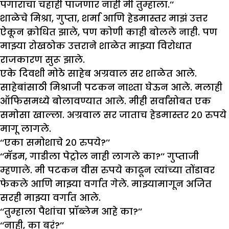
पगाराचा चहाही पाजणार नाही मी तुम्हाला.’’
शाळेचे मिश्रा, गुप्ता, शर्मा आणि हेडमास्तर माझं उत्तर
ऐकून क्रोधित झाले, पण कोणी काही बोलले नाही. पण
माझ्या रोखठोक उत्तराने शाळेत माझ्या विरोधात
राजकारण सुरू झाले.
एके दिवशी मोठे साहेब अग्रवाल सर शाळेत आले.
साहेबांसाठी मिश्राजी पटकन नाश्ता घेऊन आले. मलाही
ऑफिसमध्ये बोलावण्यात आले. मीही सर्वांसोबत एक
समोसा खाल्ला. अग्रवाल सर जाताच हेडमास्तर २० रुपये
मागू लागले.
‘‘एका समोशाचे २० रुपये?’’
‘‘मॅडम, गाडीला पेट्रोल नाही लागले का?’’ गुप्ताजी
म्हणाले. मी पटकन वीस रुपये काढून त्यांच्या तोंडावर
फेकले आणि माझ्या वर्गात गेले. माझ्यामागून अजित
सरही माझ्या वर्गात आले.
‘‘तुम्हाला पैशांचा प्रॉब्लेम आहे का?’’
‘‘नाही, का बरं?’’