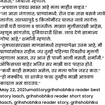
नसती,’’ मिश्राजी म्हणाले.
‘‘अग्रवाल एवढा स्वस्त आहे मला माहीत नव्हतं.’’
‘‘जा आता जंगलात, प्राण्यांमध्ये. रोज एक तास बसने जावे
लागेल. त्याच्यापुढे ५ किलोमीटर चालत जावे लागेल.
रात्री घरी यायला ८ वाजतील. माझ्या मुलीसारखी आहेस,
म्हणून सांगतोय, दुनियादारी शिक. लाच देणे सामान्य
गोष्ट आहे,’’ शर्माजी म्हणाले.
‘‘तुमच्यासारख्या माणसांमध्ये राहण्यापेक्षा उत्तम आहे, मी
प्राण्यांसोबत राहीन. जर तुम्ही पहिल्या दिवशीच मुलगी
म्हणाला असता, तर आज ही पाळी आली नसती, शर्माजी.’’
ऑफिसच्या बाहेर अजित सर माझी वाट पाहात होते.
‘‘कधी काही समस्या असेल, तर मला फोन जरूर करा.’’
‘‘हो नक्कीच. या शाळेत फक्त तुम्हीच माझी आठवण
काढाल असं वाटतंय.’’
Posted
Author
Categories
Tags
May 22, 2021
uma
Story
grihshobhika reader best
on
story laach
,
grihshobhika reader short story
laach
,
grihshobhika reader story
,
grihshobhika