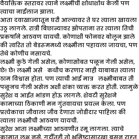
वैयक्तिक स्तरावर त्याने लक्ष्मीची शोधाशोध केली पण
त्याचा नाईलाज झाला.
आता दवाखान्यातून घरी आल्यावर ते घर त्याला खायला
उठू लागले. रात्री बिछान्यावर झोपताना तर त्याला तिची
प्रकर्षाने आठवण यायची. कोणाशी फोनवर बोलून झाले
की त्वरित तो बेडरूममध्ये लक्ष्मीला पहायला जायचा, पण
तेथे कोणीच नसायचे.
लक्ष्मी कुठे गेली असेल, कोणासोबत पळून गेली असेल,
छे! छे! लक्ष्मी असे कधीच करणार नाही याबाबत त्याला
ठाम विश्वास होता. पण त्याची आई मात्र लक्ष्मीबाबत ती
पळूनच गेली असेल अशी शंका व्यक्त करत होती. त्यामुळे
सुरेश व आईत भांडण होऊ लागले. शेवटी सुरेशने
कामाच्या ठिकाणी मन गुंतवायचा प्रयत्न केला. पण
प्रत्येकाचा जीवाला जीव देणारा जोडीदार पाहिला की
त्याला लक्ष्मीची आठवण यायची.
सुरेश आता लक्ष्मीच्या आठवणीत रमू लागला. त्याचे
कामात लक्ष नसे. गर्दीतही तो भ्रमिष्टासारखा बसून राहत