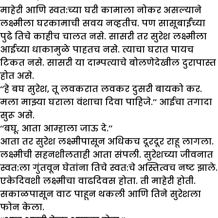
माहेरी आणि स्वत:च्या घरी कामाला नोकर असल्याने
लक्ष्मीला घरकामाची सवय नव्हतीच. पण सासूबाईंच्या
पुढे तिचे काहीच चालत नसे. सासरी तर सुरेश लक्ष्मीला
आईच्या धाकामुळे पाहतच नसे. त्याचा घरात पायच
टिकत नसे. सासरी या दाम्पत्याचे बोलणेदेखील दुरापास्त
होत असे.
‘‘हे बघ सुरेश, तू लवकरात लवकर दुसरी बायको कर.
मला माझ्या घराला वंशाचा दिवा पाहिजे.’’ आईचा तगादा
सुरू असे.
‘‘बघू. आता आम्हाला जाऊ दे.’’
आता तर सुरेश लक्ष्मीपासून अधिकच दूरदूर राहू लागला.
लक्ष्मीची सहनशीलताही आता संपली. सुरेशच्या जीवनात
स्वत:ला गुंतवून घेतांना तिचे स्वत:चे अस्तित्वच नष्ट झाले.
एकेदिवशी लक्ष्मीचा वाढदिवस होता. ती माहेरी होती.
सकाळपासून वाट पाहून थकली आणि तिने सुरेशला
फोन केला.