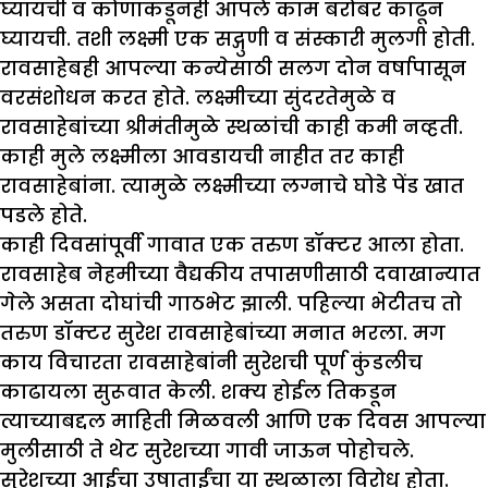
घ्यायची व कोणाकडूनही आपले काम बरोबर काढून
घ्यायची. तशी लक्ष्मी एक सद्गुणी व संस्कारी मुलगी होती.
रावसाहेबही आपल्या कन्येसाठी सलग दोन वर्षापासून
वरसंशोधन करत होते. लक्ष्मीच्या सुंदरतेमुळे व
रावसाहेबांच्या श्रीमंतीमुळे स्थळांची काही कमी नव्हती.
काही मुले लक्ष्मीला आवडायची नाहीत तर काही
रावसाहेबांना. त्यामुळे लक्ष्मीच्या लग्नाचे घोडे पेंड खात
पडले होते.
काही दिवसांपूर्वी गावात एक तरुण डॉक्टर आला होता.
रावसाहेब नेहमीच्या वैद्यकीय तपासणीसाठी दवाखान्यात
गेले असता दोघांची गाठभेट झाली. पहिल्या भेटीतच तो
तरुण डॉक्टर सुरेश रावसाहेबांच्या मनात भरला. मग
काय विचारता रावसाहेबांनी सुरेशची पूर्ण कुंडलीच
काढायला सुरूवात केली. शक्य होईल तिकडून
त्याच्याबद्दल माहिती मिळवली आणि एक दिवस आपल्या
मुलीसाठी ते थेट सुरेशच्या गावी जाऊन पोहोचले.
सुरेशच्या आईचा उषाताईंचा या स्थळाला विरोध होता.