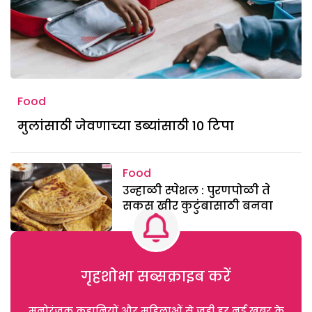
Food
मुलांसाठी जेवणाच्या डब्यांसाठी 10 टिपा
Food
उन्हाळी स्पेशल : पुरणपोळी ते
सकस खीर कुटुंबासाठी बनवा
गृहशोभा सब्सक्राइब करें
मनोरंजक कहानियों और महिलाओं से जुड़ी हर नई खबर के