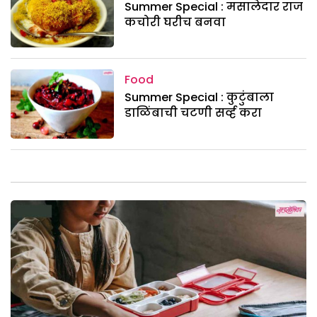
Summer Special : मसालेदार राज
कचोरी घरीच बनवा
Food
Summer Special : कुटुंबाला
डाळिंबाची चटणी सर्व्ह करा