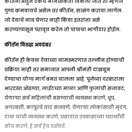
कीर्तनाआडून एकच मानसिकता विकली जाते ती म्हणजे
पुण्य कमवायचे असेल तर कीर्तन, सत्संग करावा लागेल.
जो देवाचे नाव घेणार नाही किंवा इतरांना असे
करण्यापासून परावृत्त करेल तो पापाचा भागीदार होईल.
कीर्तन विरुद्ध अवडंबर
कीर्तन ही केवळ देवाच्या नामस्मरणात तल्लीन होण्याची
प्रक्रिया नाही तर समाजात आपली श्रीमंती दाखवून
देण्याचा योग्य मार्ग बनत चालला आहे. पूजेच्या दरबाराला
भारदस्त ओढण्या, लाईटच्या माळा आणि फुलांची सजावट,
येणाऱ्या सर्व महिलांची बसण्याची व्यवस्था करणे, धूप,
अगरबत्ती, कापूरचे ताट सजवणे, येणाऱ्या लोकांसाठी मृदंग,
टाळ यांची व्यवस्था करणे, प्रसादात उपवासाच्या पदार्थांची
सोय करणे, हे सर्व हेच दर्शवते.