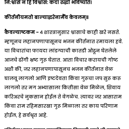
नि:श्वासे न हि विश्वास: कदा रुद्धो भविष्यति।
कीर्तनीयमतो बाल्याद्धरेनार्मैव केवलम्॥
कैवल्याष्टकम -
४ शास्त्रानुसार श्वासाचे काही खरे नसते.
म्हणूनच लहानपणापासूनच भजन कीर्तनात रमायला हवे.
या विचारांचा फायदा लांडग्याची कातडी ओढून घेतलेले
आजचे ढोंगी भ्रष्ट गुरू घेतात. आता विचार करायची गोष्ट
अशी की, जर लहानपणापासूनच भजन कीर्तनात वेळ
घालवू लागलो आणि इष्टदेवता किंवा गुरूचा जप सुरू करू
लागलो तर मग अभ्यासाला कितीसा वेळ मिळेल, शिवाय
करिअरचे नुकसान होईल ते वेगळेच. त्यावर जर आसाराम
किंवा राम रहिमसारखा गुरू मिळाला तर काय परिणाम
होईल, हे सर्वश्रृत आहे.