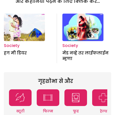
और कहानियां पढ़ने के लिए क्लिक करें...
Society
Society
हग मी डियर
मेड नव्हे तर लाईफलाईन
म्हणा
गृहशोभा से और
ब्यूटी
फिल्म
फूड
हेल्थ