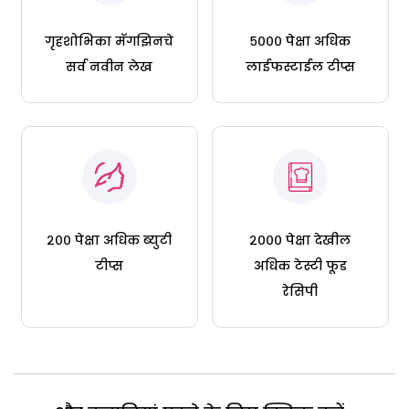
गृहशोभिका मॅगझिनचे
५००० पेक्षा अधिक
सर्व नवीन लेख
लाईफस्टाईल टीप्स
२०० पेक्षा अधिक ब्युटी
२००० पेक्षा देखील
टीप्स
अधिक टेस्टी फूड
रेसिपी