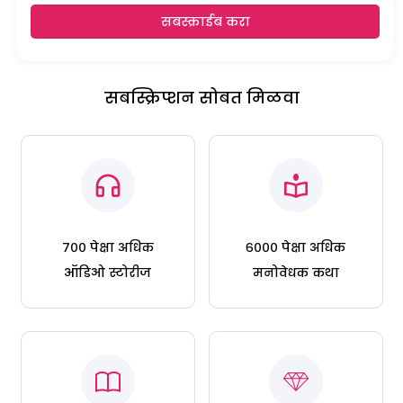
सबस्क्राईब करा
सबस्क्रिप्शन सोबत मिळवा
७०० पेक्षा अधिक
६००० पेक्षा अधिक
ऑडिओ स्टोरीज
मनोवेधक कथा