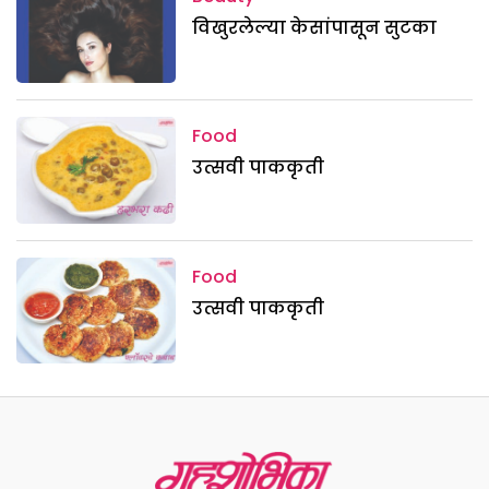
विखुरलेल्या केसांपासून सुटका
Food
उत्सवी पाककृती
Food
उत्सवी पाककृती