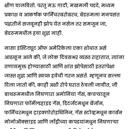
क्षीण घालवितो. परंतु मऊ गादी, मखमली पडदे, मध्यम
प्रकाश व आकर्षक फर्निचरबरोबरच, बेडरूमला मनपसंत
पद्धतीने सजवूनही झोप येत नसेल तर समजून जा,
बेडरूममधील हवा शुद्ध नाही.
नासा इंस्टिट्यूट ऑफ अमेरिकेला एका शोधात असे
आढळून आले की, जे लोक दिवसभर व्यस्त राहातात, त्यांना
तणावमुक्त होण्यासाठी आणि शांत झोपेसाठी इतरांपेक्षा
जास्त शुद्ध आणि स्वच्छ हवेची गरज असते. म्हणूनच सल्ला
दिला जातो की, काही अशी रोपे घरात ठेवली जावीत, जी
बाथरूममधील निघणारा अमोनिया गॅस, कचऱ्यातून
निघणारा फॉर्मेल्डहाइड गॅस, डिटर्जंटमधून बेंजॉन,
फर्निचरमधून ट्राइक्लोरोइथिलिन, गॅस स्टोव्हमधून कार्बन
मोनोऑक्साइड आणि लाँड्रीच्या कपडयांमधून निघणाऱ्या