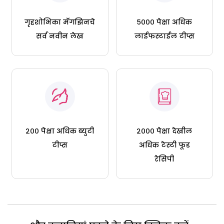
गृहशोभिका मॅगझिनचे
५००० पेक्षा अधिक
सर्व नवीन लेख
लाईफस्टाईल टीप्स
२०० पेक्षा अधिक ब्युटी
२००० पेक्षा देखील
टीप्स
अधिक टेस्टी फूड
रेसिपी