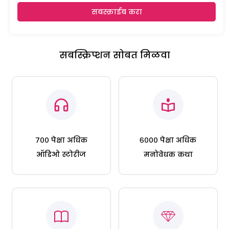
सबस्क्राईब करा
सबस्क्रिप्शन सोबत मिळवा
७०० पेक्षा अधिक
६००० पेक्षा अधिक
ऑडिओ स्टोरीज
मनोवेधक कथा