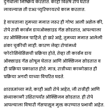
दुर्गंधीला निष्क्रिय करतात. काही विशेष रोपे घरात
लावल्यास ती एअर प्युरिफायरचे काम करतात.
हे वाचताना तुमच्या मनात जरूर ही गोष्ट आली असेल की,
रोपे रात्री कार्बन डायऑक्साइड गॅस सोडतात, आपल्याला
तर ऑक्सिजन पाहिजे. हो खरे आहे, तुमच्या मनात आलेली
शंका चुकीची नाही. कारण जेव्हा रोपांमध्ये
फोटोसिंथेसिसची प्रक्रिया होते, तेव्हा ती कार्बन डाय
ऑक्साइड गॅस शोषून घेतात आणि ऑक्सिजन सोडतात व
ही प्रक्रिया प्रकाशात होते. मात्र, रात्रीच्या काळोखात ही
प्रक्रिया अगदी याच्या विपरित घडते.
शास्त्रज्ञांच्या मते, काही अशी रोपे आहेत, जी रात्रीही आणि
संध्याकाळी उशिरापर्यंत ऑक्सिजन सोडतात. ही रोपे
आपल्याला विषारी गॅसपासून मुक्त करण्यात प्रभावी आहेत.