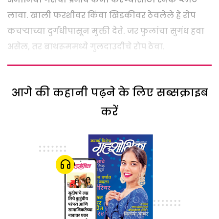
लावा. खाली फरशीवर किंवा खिडकीवर ठेवलेले हे रोप
कचऱ्याच्या दुर्गंधीपासून मुक्ती देते. जर फुलांचा सुगंध हवा
असेल, तर बाथरूममध्ये गुलदाउदीचे रोप ठेवा.
आगे की कहानी पढ़ने के लिए सब्सक्राइब
करें