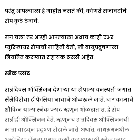
परंतु आपल्याला हे माहीत नसते की, कोणते सजावटीचे
रोप कुठे ठेवावे.
मग चला तर आम्ही आपल्याला अशाच काही एअर
प्युरिफायर रोपांची माहिती देतो, जी वायुप्रदूषणाला
नियंत्रित करण्यात सहायक ठरली आहेत.
स्नेक प्लांट
रात्रंदिवस ऑक्सिजन देणाऱ्या या रोपाला वनस्पती जगात
सँसेविरीया ट्रीफॅसिया नावाने ओळखले जाते. बागकामाचे
शौकिन याला स्नेक प्लांट म्हणून ओळखतात. हे रोप
रात्रीही ऑक्सिजन देते. म्हणूनच रात्रंदिवस ऑक्सिजनची
मात्रा वाढवून प्रदूषण रोखले जाते. अर्थात, बाथरूममधील
अमोनिया गॅसचा प्रभाव कमी करण्यासाठी स्नेक प्लांट