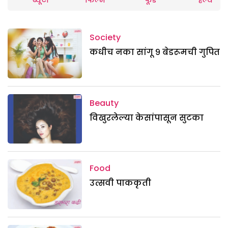
ब्यूटी
फिल्म
फूड
हेल्थ
Society
कधीच नका सांगू ९ बेडरूमची गुपित
Beauty
विखुरलेल्या केसांपासून सुटका
Food
उत्सवी पाककृती