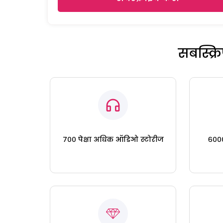
सबस्क्
७०० पेक्षा अधिक ऑडिओ स्टोरीज
६०००