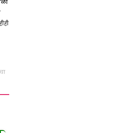
ाळी
त
हीही
चा