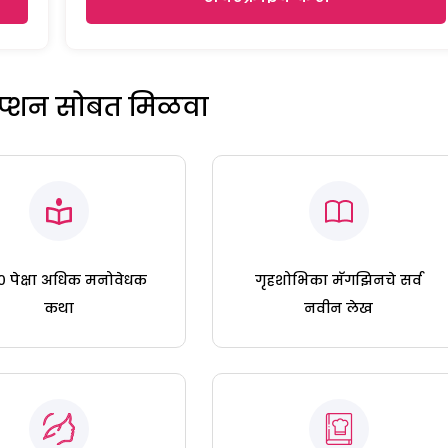
रिप्शन सोबत मिळवा
 पेक्षा अधिक मनोवेधक
गृहशोभिका मॅगझिनचे सर्व
कथा
नवीन लेख