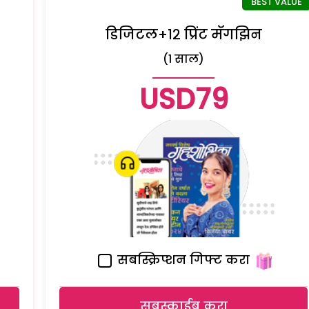
डिजिटल+१२ प्रिंट मॅगझिन
(1 साल)
USD79
सबस्क्रिप्शन गिफ्ट करा
सबस्क्राईब करा