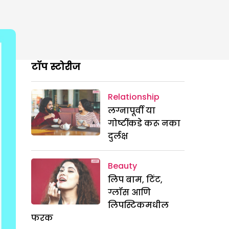
टॉप स्टोरीज
Relationship
लग्नापूर्वी या
गोष्टींकडे करू नका
दुर्लक्ष
Beauty
लिप बाम, टिंट,
ग्लॉस आणि
लिपस्टिकमधील
फरक