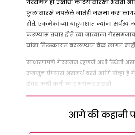
गैरसमज हा एखाद्या काटयासारखा असतो आणि ज
फुलासारखे जपलेले नातेही जखमा करू लाग
होते, एकमेकांच्या बाहुपाशात ज्यांना सर्वस
करण्यास तयार होते त्या नात्याला गैरसमजाचा स
यांना तिरस्कारात बदलण्यात वेळ लागत नाही
साधारणपणे गैरसमज म्हणजे अशी स्थिती असते, ज
समजून घेण्यास असमर्थ ठरते आणि जेव्हा हे
शेवट कधी कधी फार भयंकर असतो.
आगे की कहानी पढ़