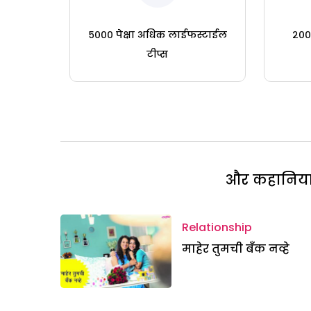
५००० पेक्षा अधिक लाईफस्टाईल
२०० 
टीप्स
और कहानियां 
Relationship
माहेर तुमची बँक नव्हे