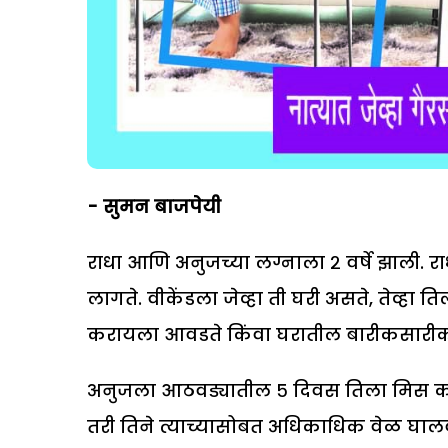
- सुमन बाजपेयी
राधा आणि अनुजच्या लग्नाला २ वर्षे झाली. रा
लागते. वीकेंडला जेव्हा ती घरी असते, तेव्
करायला आवडते किंवा घरातील बारीकसारीक 
अनुजला आठवड्यातील ५ दिवस तिला मिस करत 
तरी तिने त्याच्यासोबत अधिकाधिक वेळ घालवाव