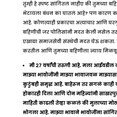
तुम्ही हे स्पष्ट सांगितलं नाहीए की तुमच्या 
भेटायला बंधन का घातलं आहे? पण कारण काह
आहे. कोणत्याही प्रकारचा अत्याचार आणि घरगुत
बहिणीची जर पोलिसांनी मदत केली नसेल तर 
एखाद्या समाजसेवी संस्थेची मदत घेऊ शकता. त
करतील आणि तुमच्या बहिणीला न्याय मिळवू 
मी २७ वर्षांची तरुणी आहे. मला आईवडील
मा
झ्
या भावोजींनी मा
झ्
या भावाजवळ मा
झ्
य
कुटुंबही समृद्ध आहे. बाहेरून तर सगळं काह
होकारही दिला आणि दोन महिन्यांनी साखरपुड्याच
माहिती काढली तेव्हा कळलं की मुलाच्या मोठ
भोगला आहे. मा
झ्
या भावाने भावोजींना सांगित