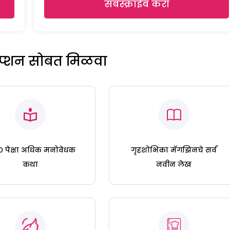
सबस्क्राईब करा
रिप्शन सोबत मिळवा
 पेक्षा अधिक मनोवेधक
गृहशोभिका मॅगझिनचे सर्व
कथा
नवीन लेख