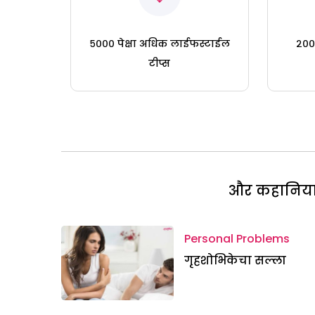
५००० पेक्षा अधिक लाईफस्टाईल
२०० 
टीप्स
और कहानियां 
Personal Problems
गृहशोभिकेचा सल्ला