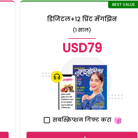
डिजिटल+१२ प्रिंट मॅगझिन
(1 साल)
USD79
सबस्क्रिप्शन गिफ्ट करा