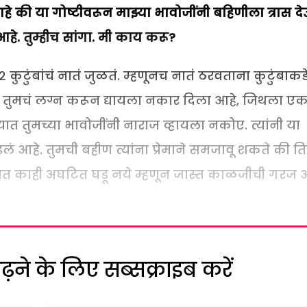
े की या गोष्टीवरून मा
झ्
या भावोजींनी बहिणीला त्रास द
े. तुम्हीच सांगा. मी काय करू
?
 कुटुंबांचं नातं जुळतं. म्हणूनच नातं ठरवताना कुटुंबाकड
बात तुमचं लग्न करून द्यायला नकार दिला आहे, जिथला ए
ात तुमच्या भावोजींनी नाराज व्हायला नकोए. त्यांनी या
 आहे. तुमची बहीण त्यांना प्रेमाने समजावू शकते की ति
त काही अघटित घडू नये म्हणून जास्त काळजीची गरज आ
ने के लिए सब्सक्राइब करें