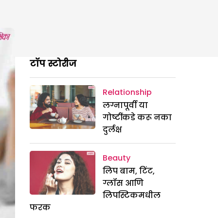
टॉप स्टोरीज
Relationship
लग्नापूर्वी या
गोष्टींकडे करू नका
दुर्लक्ष
Beauty
लिप बाम, टिंट,
ग्लॉस आणि
लिपस्टिकमधील
फरक