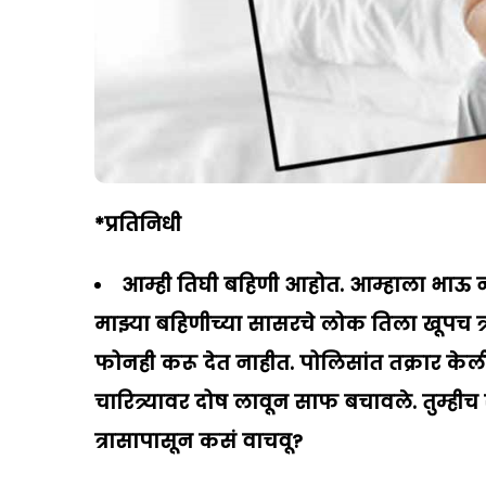
*
प्रतिनिधी
आम्ही तिघी बहिणी आहोत. आम्हाला भाऊ न
मा
झ्
या बहिणीच्या सासरचे लोक तिला खूपच त्
फोनही करू देत नाहीत. पोलिसांत तक्रार केली
चारित्र्यावर दोष लावून साफ बचावले. तुम्हीच 
त्रासापासून कसं वाचवू
?