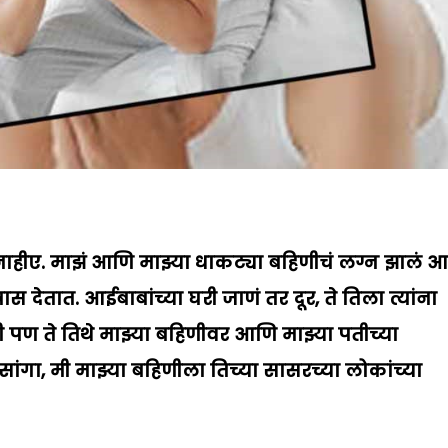
ाहीए. मा
झं
आणि मा
झ्
या धाकट्या बहिणीचं लग्न
झालं
आह
रास देतात. आईबाबांच्या घरी जा
णं
तर दूर
,
ते तिला त्यांना
 पण ते तिथे मा
झ्
या बहिणीवर आणि मा
झ्
या पतीच्या
सांगा
,
मी मा
झ्
या बहिणीला तिच्या सासरच्या लोकांच्या