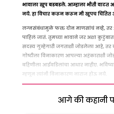
भावाला खूप बडबडले. आम्हाला भीती वाटत आह
नये. हा विचार करून करून मी खूपच चिंतित आह
लग्नसंबंधामुळे फक्त दोन माणसांचं नव्हे, तर २
पाहिलं जातं. तुमच्या भावाने जर अशा कुटुं
सदस्य गुन्हेगारी जगताशी जोडलेला आहे, तर य
गोष्टीला विनाकारण आपल्या अहंकाराशी जोडलं
बहिणीला आईवडिलांचा आधार नाहीए. भविष्या
म्हणून त्यांनी विनाकारण नाराज होऊ नये.
आगे की कहानी पढ़