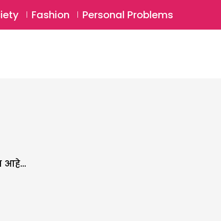
⚲
BSCRIBE
Login
iety
Fashion
Personal Problems
⚲
 आहे...