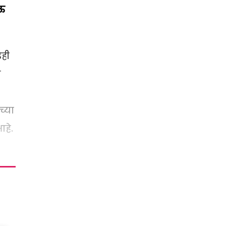
ेऊ
ेही
क
च्या
हे.