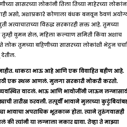
बहिणीच्या सासरच्या लोकांनी तिला तिच्या माहेरच्या लोकांन
ी असो, अशाप्रकारे कोणाला बंधक बनवून ठेवणं अयोग्
ी अत्याचाराच्या विरुद्ध सरकारही सक्त आहे. तुमच्या
तुम्ही वुमन सेल, महिला कल्याण समिती किंवा अशाच
े लोक तुमच्या बहिणीच्या सासरच्या लोकांशी भेटून चर्चा
देतील.
 नाहीत. धाकटा
भाऊ आहे आणि एक विवाहित बहीण आहे.
ासाठी एक स्थळ आणलं. मुलगा सरकारी नोकरी करतो.
ी व्यवस्थित वाटलं. भाऊ आणि भावोजींनी जाऊन लग्नासाठ
ी तारीख ठरवली. तत्पूर्वी भावाने मुलाच्या कुटुंबियांबद
्या भावाचा अपराधिक भूतकाळ होता. त्याने तुरुंगवासही
लं की त्यांनी या लग्नाला नकार द्यावा. तेव्हा ते मा
झ्