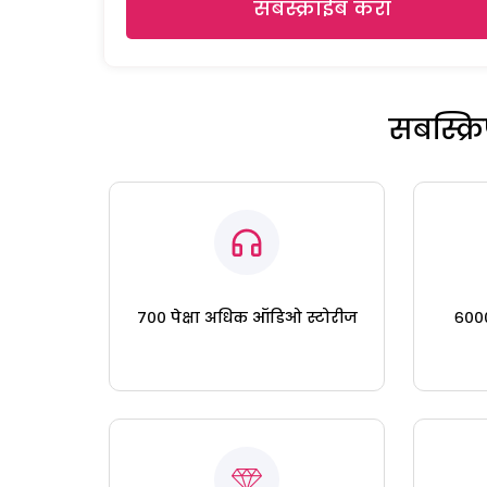
सबस्क्राईब करा
सबस्क्
७०० पेक्षा अधिक ऑडिओ स्टोरीज
६०००