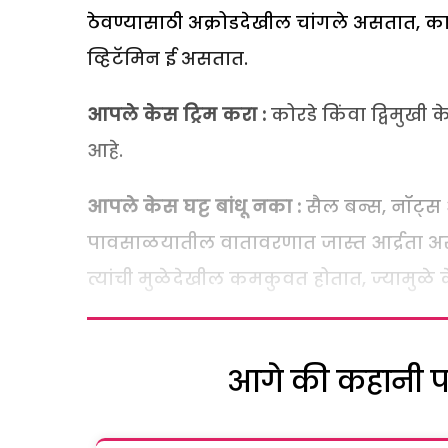
ठेवण्यासाठी अक्रोडदेखील चांगले असतात, क
व्हिटॅमिन ई असतात.
आपले केस ट्रिम करा :
कोरडे किंवा द्विमुखी क
आहे.
आपले केस घट्ट बांधू नका :
सैल बन्स, नॉट्स आ
पावसाळयातील वातावरणात जास्त आर्द्रता अ
त्यांची मुळेदेखील कमकुवत होतात, ज्यामु
आगे की कहानी पढ़