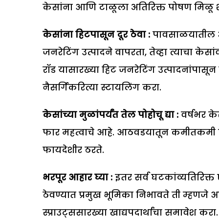
केसांना आणि टाळूला अतिरिक्त पोषण मिळू
केसांना हिटपासून दूर ठेवा :
पावसाळयातील आर्
जनरेटिंग उत्पादने वापरता, तेव्हा त्याचा केसां
रॉड यासारख्या हिट जनरेटिंग उत्पादनांपासून क
नैसर्गिकरित्या स्टायलिंग करा.
केसांच्या मुळांपर्यंत तेल पोहोचू द्या :
वर्षभर के
फार महत्वाचे आहे. आठवडयातून कमीतकमी ए
फायदेशीर ठरते.
भरपूर आहार घ्या :
इतर सर्व घटकांव्यतिरिक्त
ठेवण्यात प्रमुख भूमिका निभावते ती म्हणज
स्प्राउट्ससारख्या खाद्यपदार्थांचा समावेश कर