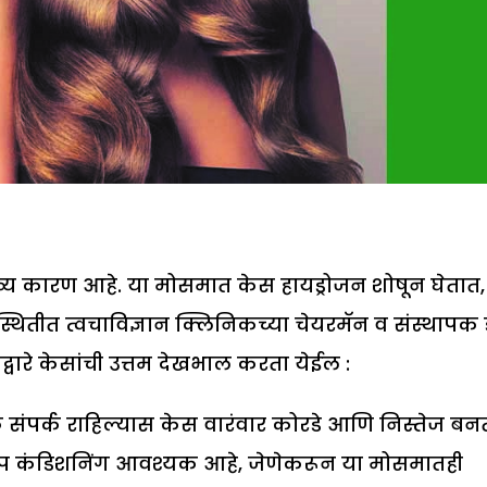
ख्य कारण आहे. या मोसमात केस हायड्रोजन शोषून घेतात,
स्थितीत त्वचाविज्ञान क्लिनिकच्या चेयरमॅन व संस्थापक 
द्वारे केसांची उत्तम देखभाल करता येईल :
ाळ संपर्क राहिल्यास केस वारंवार कोरडे आणि निस्तेज बन
त डिप कंडिशनिंग आवश्यक आहे, जेणेकरून या मोसमातही