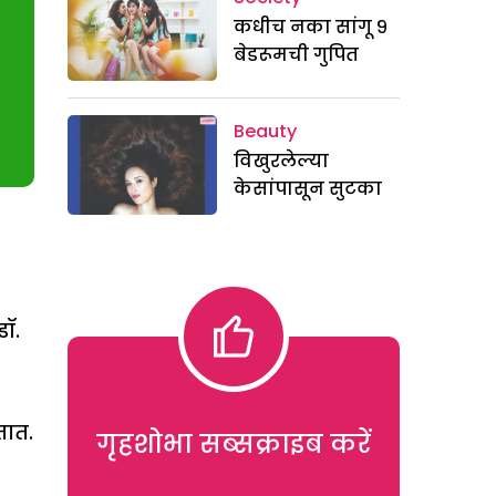
कधीच नका सांगू ९
बेडरूमची गुपित
Beauty
विखुरलेल्या
केसांपासून सुटका
डॉ.
तात.
गृहशोभा सब्सक्राइब करें