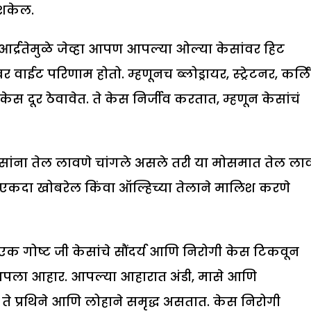
 शकेल.
द्रतेमुळे जेव्हा आपण आपल्या ओल्या केसांवर हिट
वर वाईट परिणाम होतो. म्हणूनच ब्लोड्रायर, स्ट्रेटनर, कर्लि
ेस दूर ठेवावेत. ते केस निर्जीव करतात, म्हणून केसांचं
सांना तेल लावणे चांगले असले तरी या मोसमात तेल ला
कदा खोबरेल किंवा ऑल्हिच्या तेलाने मालिश करणे
 एक गोष्ट जी केसांचे सौंदर्य आणि निरोगी केस टिकवून
े आपला आहार. आपल्या आहारात अंडी, मासे आणि
ा. ते प्रथिने आणि लोहाने समृद्ध असतात. केस निरोगी