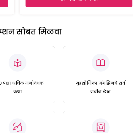
रिप्शन सोबत मिळवा
 पेक्षा अधिक मनोवेधक
गृहशोभिका मॅगझिनचे सर्व
कथा
नवीन लेख