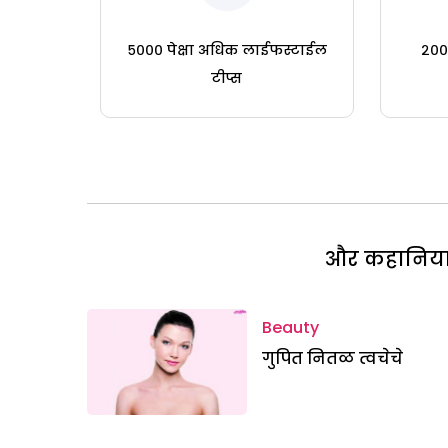
५००० पेक्षा अधिक लाईफस्टाईल
२०० 
टीप्स
और कहानियां 
Beauty
गुपित नितळ त्वचेचे