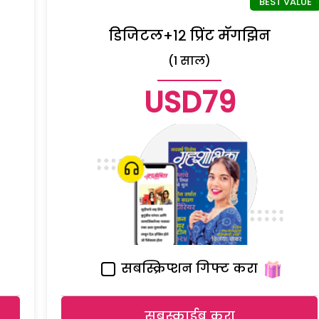
डिजिटल+१२ प्रिंट मॅगझिन
(1 साल)
USD79
सबस्क्रिप्शन गिफ्ट करा
सबस्क्राईब करा