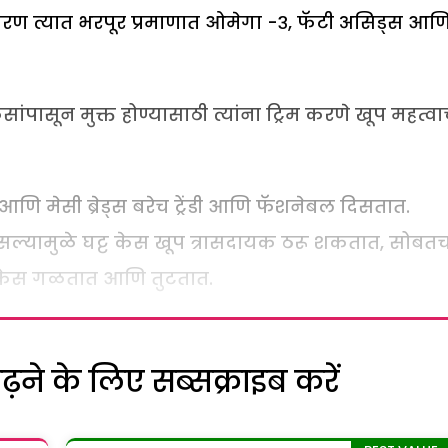
ारण त्यात भरपूर प्रमाणात ओमेगा -३, फॅटी असिड्स आण
ेसांपासून मुक्त होण्यासाठी त्यांना ट्रिम करणे खूप महत्वा
णि मेसी ब्रेड्स बरेच ट्रेंडी आणि फॅशनेबल दिसतात.
सल्यामुळे घट्ट केस खूप त्रासदायक ठरू शकतात, सोबत
ळे केस गळतात आणि तुटतात.
ने के लिए सब्सक्राइब करें