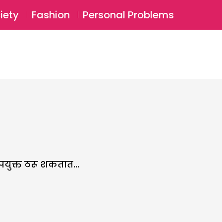
⚲
BSCRIBE
Login
iety
Fashion
Personal Problems
⚲
युक्त ठरू शकतात...