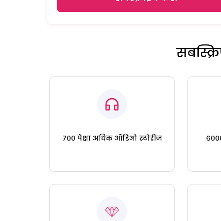
सबस्क्
७०० पेक्षा अधिक ऑडिओ स्टोरीज
६०००