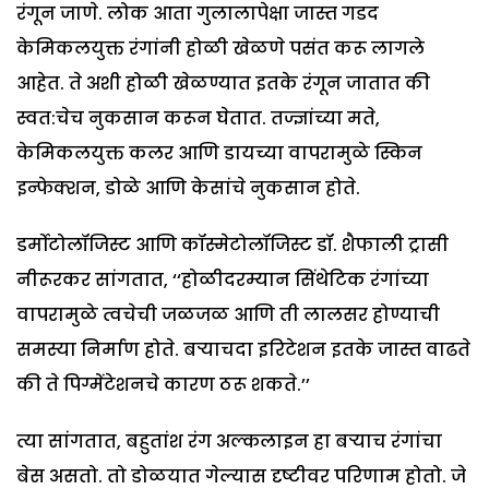
रंगून जाणे. लोक आता गुलालापेक्षा जास्त गडद
केमिकलयुक्त रंगांनी होळी खेळणे पसंत करू लागले
आहेत. ते अशी होळी खेळण्यात इतके रंगून जातात की
स्वत:चेच नुकसान करून घेतात. तज्ज्ञांच्या मते,
केमिकलयुक्त कलर आणि डायच्या वापरामुळे स्किन
इन्फेक्शन, डोळे आणि केसांचे नुकसान होते.
डर्मोटोलॉजिस्ट आणि कॉस्मेटोलॉजिस्ट डॉ. शैफाली ट्रासी
नीरूरकर सांगतात, ‘‘होळीदरम्यान सिंथेटिक रंगांच्या
वापरामुळे त्वचेची जळजळ आणि ती लालसर होण्याची
समस्या निर्माण होते. बऱ्याचदा इरिटेशन इतके जास्त वाढते
की ते पिग्मेंटेशनचे कारण ठरू शकते.’’
त्या सांगतात, बहुतांश रंग अल्कलाइन हा बऱ्याच रंगांचा
बेस असतो. तो डोळयात गेल्यास दृष्टीवर परिणाम होतो. जे