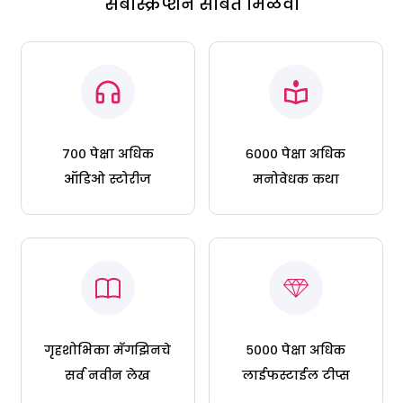
सबस्क्रिप्शन सोबत मिळवा
७०० पेक्षा अधिक
६००० पेक्षा अधिक
ऑडिओ स्टोरीज
मनोवेधक कथा
गृहशोभिका मॅगझिनचे
५००० पेक्षा अधिक
सर्व नवीन लेख
लाईफस्टाईल टीप्स