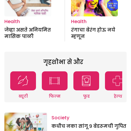
Health
Health
जेव्हा असते अनियमित
रंगाचा बेरंग होऊ नये
मासिक पाळी
म्हणून
गृहशोभा से और
ब्यूटी
फिल्म
फूड
हेल्थ
Society
कधीच नका सांगू ९ बेडरूमची गुपित