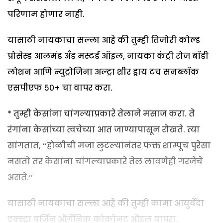
परिणाम होणार नाही.
यासाठी नायकाचा सल्ला आहे की तुम्ही तिजोरी कोल्ड
प्रोसेस्ड आलमंड अँड मस्टर्ड ऑइल, नायका कंट्री रोज बॉडी
लोशन आणि न्युट्रोजिना अल्ट्रा शीर ड्राय टच सनब्लॉक
एसपीएफ ५०+ चा वापर करा.
* तुम्ही केसांना चांगल्याप्रकारे तेलाने मसाज करा. ते
रंगांना केसांच्या त्वचेच्या आत जाण्यापासून रोखते. त्या
सांगतात, ‘‘होळीची मजा लुटल्यानंतर फक्त शाम्पूच पुरेसा
नसतो तर केसांना चांगल्याप्रकारे तेल लावणेही गरजेचे
असते.’’
यासाठी नायकाचा सल्ला आहे की तुम्ही कामा आयुर्वेदा
एक्स्ट्रा वर्जिन ऑर्गेनिक कोकोनट ऑइल वापरा.