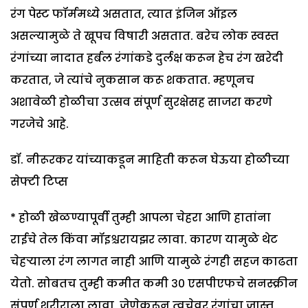
रंग पेस्ट फॉर्ममध्ये असतात, त्यात इंजिन ऑइल
असल्यामुळे ते खूपच विषारी असतात. बरेच लोक स्वस्त
रंगांच्या नादात हर्बल रंगांकडे दुर्लक्ष करून हेच रंग खरेदी
करतात, जे त्यांचे नुकसान करू शकतात. म्हणूनच
अशावेळी होळीचा उत्सव संपूर्ण सुरक्षेसह साजरा करणे
गरजेचे आहे.
डॉ. नीरूरकर यांच्याकडून माहिती करून घेऊया होळीच्या
सेफ्टी टिप्स
* होळी खेळण्यापूर्वी तुम्ही आपला चेहरा आणि हातांना
राईचे तेल किंवा मॉइश्चरायझर लावा. कारण यामुळे थेट
चेहऱ्याला रंग लागत नाही आणि यामुळे रंगही सहज काढता
येतो. सोबतच तुम्ही कमीत कमी ३० एसपीएफचे सनस्क्रीन
संपूर्ण शरीराला लावा, जेणेकरून त्वचेवर रंगांचा जास्त