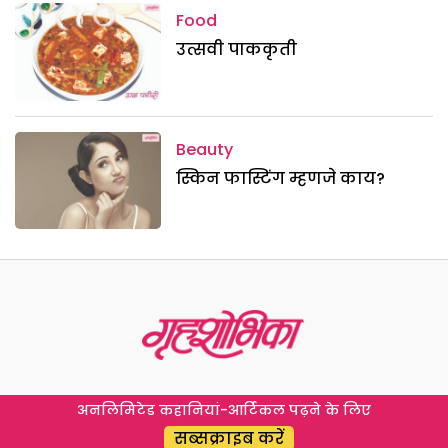
Food
उत्सवी पाककृती
Beauty
स्किन फास्टिंग म्हणजे काय?
अनलिमिटेड कहानियां-आर्टिकल पढ़ने के लिए
सब्सक्राइब करें