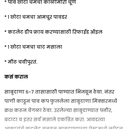
* पाव छोटा चमचा काळीमीरी चूर्ण
* १ छोटा चमचा आमचूर पावडर
* कटलेट डीप फ्राय करण्यासाठी रिफाईड ऑइल
* १ छोटा चमचा चाट मसाला
* मीठ चवीपुरतं.
कसं कराल
साबुदाणा ६-७ तासासाठी पाण्यात भिजवून ठेवा. नंतर
पाणी काढून पाव कप फुललेला साबुदाणा मिक्सरमध्ये
क्रश करून वेगळा ठेवा. उरलेल्या साबुदाण्यात पनीर,
बटाटा व इतर सर्व मसाले एकत्रित करा. आवडत्या
आकारांचे कटलेट बनवून साबुदाण्याच्या पेस्टमध्ये लपेटून