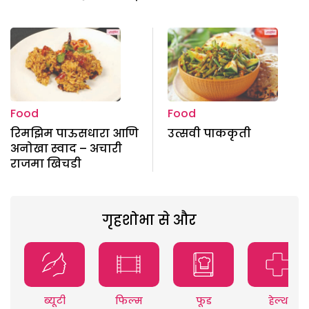
Food
Food
रिमझिम पाऊसधारा आणि
उत्सवी पाककृती
अनोखा स्वाद – अचारी
राजमा खिचडी
गृहशोभा से और
ब्यूटी
फिल्म
फूड
हेल्थ