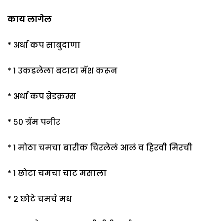
काय लागेल
* अर्धा कप साबुदाणा
* १ उकडलेला बटाटा मॅश करून
* अर्धा कप ब्रेडक्रम्स
* ५० ग्रॅम पनीर
* १ मोठा चमचा बारीक चिरलेलं आलं व हिरवी मिरची
* १ छोटा चमचा चाट मसाला
* २ छोटे चमचे मध