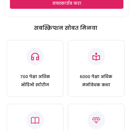
सबस्क्राईब करा
सबस्क्रिप्शन सोबत मिळवा
७०० पेक्षा अधिक
६००० पेक्षा अधिक
ऑडिओ स्टोरीज
मनोवेधक कथा