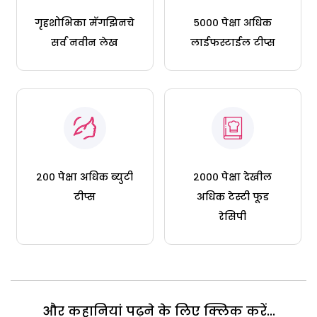
गृहशोभिका मॅगझिनचे
५००० पेक्षा अधिक
सर्व नवीन लेख
लाईफस्टाईल टीप्स
२०० पेक्षा अधिक ब्युटी
२००० पेक्षा देखील
टीप्स
अधिक टेस्टी फूड
रेसिपी
और कहानियां पढ़ने के लिए क्लिक करें...