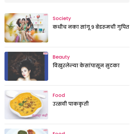
Society
कधीच नका सांगू ९ बेडरूमची गुपित
Beauty
विखुरलेल्या केसांपासून सुटका
Food
उत्सवी पाककृती
Food