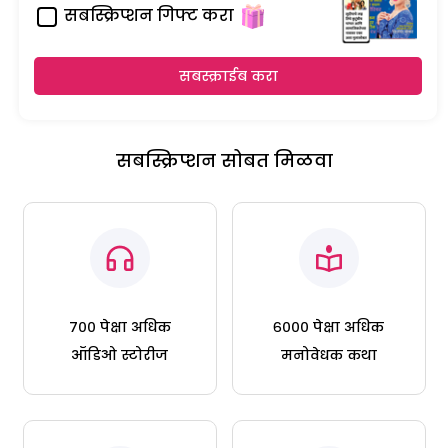
सबस्क्रिप्शन गिफ्ट करा
सबस्क्राईब करा
सबस्क्रिप्शन सोबत मिळवा
७०० पेक्षा अधिक
६००० पेक्षा अधिक
ऑडिओ स्टोरीज
मनोवेधक कथा