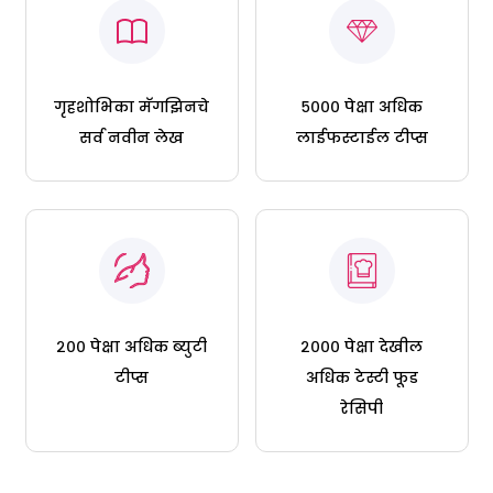
गृहशोभिका मॅगझिनचे
५००० पेक्षा अधिक
सर्व नवीन लेख
लाईफस्टाईल टीप्स
२०० पेक्षा अधिक ब्युटी
२००० पेक्षा देखील
टीप्स
अधिक टेस्टी फूड
रेसिपी