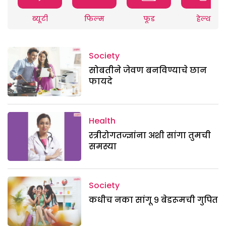
ब्यूटी
फिल्म
फूड
हेल्थ
Society
सोबतीने जेवण बनविण्याचे छान
फायदे
Health
स्त्रीरोगतज्ज्ञांना अशी सांगा तुमची
समस्या
Society
कधीच नका सांगू ९ बेडरूमची गुपित