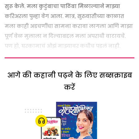
सुरू केले. मला कुटुंबाचा पाठिंबा मिळाल्याने माझ्या
करिअरला पुन्हा वेग आला. मात्र, सुरुवातीच्या काळात
मला काही अडचणींचा सामना करावा लागला आणि माझा
पूर्ण वेळ मुलाला न दिल्याबद्दल मला अपराधी वाटायचे.
पण हो, घरकामाचं ओझं माझ्यावर कधीच पडलं नाही.
आगे की कहानी पढ़ने के लिए सब्सक्राइब
करें