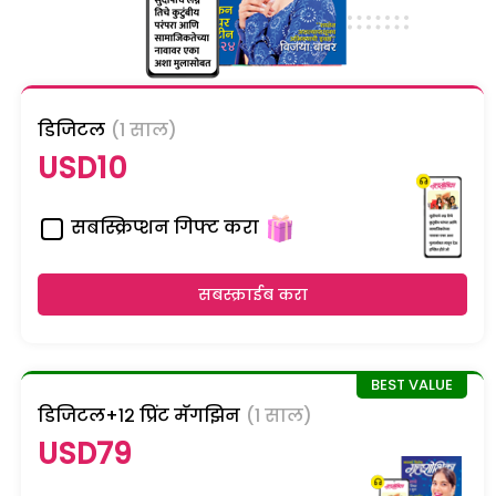
डिजिटल
(1 साल)
USD10
सबस्क्रिप्शन गिफ्ट करा
सबस्क्राईब करा
डिजिटल+१२ प्रिंट मॅगझिन
(1 साल)
USD79