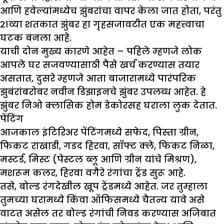
आणि हवेल्यांमध्येच झुंबरांचा वापर केला जात होता, परंतु
२१व्या शतकात झुंबर हा गृहसजावटीत एक महत्त्वाचा
घटक बनला आहे.
याची दोन मुख्य कारणे आहेत – पहिले म्हणजे लोक
आपले घर सजवण्यासाठी पैसे खर्च करण्यास तयार
असतात, दुसरे म्हणजे आता बाजारामध्ये पारंपरिक
झुबंरांबरोबर नवीन डिझाइनचे झुंबर उपलब्ध आहेत. हे
झुंबर निओ क्लासिक होम डेकोरसह घराला लुक देतात.
पेंटिंग
आजकाल इंटिरिअर पेंटिंगमध्ये सफेद, पिस्ता ग्रीन,
फिकट राखाडी, गडद हिरवा, सॉफ्ट क्ले, फिकट निळा,
मस्टर्ड, मिस्ट (पेस्टल ब्लू आणि ग्रीन यांचे मिश्रण),
मशरूम कलर, हिरवा वगैरे रंगांचा ट्रेंड सुरू आहे.
तसे, बोल्ड रंगदेखील खूप ट्रेंडमध्ये आहेत. जर तुम्हाला
तुमच्या घरामध्ये किंवा ऑफिसमध्ये चैतन्य यावे असे
वाटत असेल तर बोल्ड रंगांची निवड करण्यास अजिबात