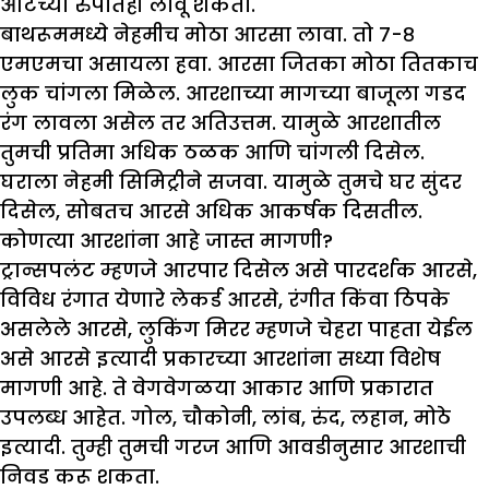
आर्टच्या रुपातही लावू शकता.
बाथरूममध्ये नेहमीच मोठा आरसा लावा. तो ७-८
एमएमचा असायला हवा. आरसा जितका मोठा तितकाच
लुक चांगला मिळेल. आरशाच्या मागच्या बाजूला गडद
रंग लावला असेल तर अतिउत्तम. यामुळे आरशातील
तुमची प्रतिमा अधिक ठळक आणि चांगली दिसेल.
घराला नेहमी सिमिट्रीने सजवा. यामुळे तुमचे घर सुंदर
दिसेल, सोबतच आरसे अधिक आकर्षक दिसतील.
कोणत्या आरशांना आहे जास्त मागणी
?
ट्रान्सपलंट म्हणजे आरपार दिसेल असे पारदर्शक आरसे,
विविध रंगात येणारे लेकर्ड आरसे, रंगीत किंवा ठिपके
असलेले आरसे, लुकिंग मिरर म्हणजे चेहरा पाहता येईल
असे आरसे इत्यादी प्रकारच्या आरशांना सध्या विशेष
मागणी आहे. ते वेगवेगळया आकार आणि प्रकारात
उपलब्ध आहेत. गोल, चौकोनी, लांब, रुंद, लहान, मोठे
इत्यादी. तुम्ही तुमची गरज आणि आवडीनुसार आरशाची
निवड करू शकता.