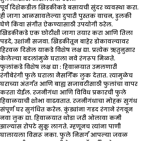
पूर्व दिशेकडील खिडकीकडे बसायची सुंदर व्यवस्था करा.
ही जागा आळसावलेल्या दुपारी पुस्तक वाचन, डुलकी
घेणे किंवा संगीत ऐकण्यासाठी उपयोगी ठरेल.
खिडकीकडे एक छोटीशी जागा तयार करा आणि तिला
पडदे, उशांनी सजवा. खिडकीतून बाहेर डोकावल्यावर
हिरवळ दिसेल याकडे विशेष लक्ष द्या. प्रत्येक ऋतुनुसार
केलेल्या बदलांमुळे घराला नवे रंगरूप मिळते.
फुलांकडे विशेष लक्ष द्या :
हिवाळयात उमलणारी
रंगीबेरंगी फुले घराला नैसर्गिक लुक देतात. त्यामुळेच
घराच्या अंतर्गत आणि बाह्य सजावटीसाठी फुलांचा वापर
करता येईल. रजनीगंधा आणि विविध प्रकारची फुले
हिवाळयाची शोभा वाढवतात. रजनीगंधाचा मोहक सुगंध
संपूर्ण घर सुगंधित करेल. कुंड्यांना गडद रंगाने रंगवून
नवा लुक द्या. हिवाळयात थोडा जरी ओलावा कमी
झाल्यास रोपटे सुकू लागते. म्हणूनच त्यांना पाणी
घालायला विसरू नका. फुले निसर्ग आपल्या जवळ