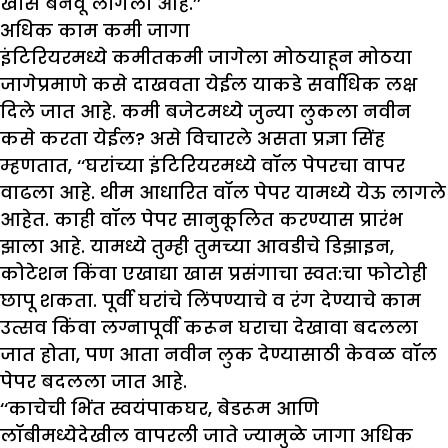
खास बनवू लागला आहे.’’
अधिक काम कमी जागा
इंटिरियरमध्ये कमीतकमी जागेला मोठयाहून मोठया
जागेप्रमाणे कसे दाखवता येईल याकडे सर्वाधिक लक्ष
दिले जात आहे. कमी बजेटमध्ये जुन्या लुकला नवीन
कसे करता येईल? असे विचारले असता प्रज्ञा सिंह
म्हणतात, ‘‘घरांच्या इंटिरियरमध्ये वॉल पेपरचा वापर
वाढला आहे. थीम आधारित वॉल पेपर यामध्ये येऊ लागले
आहेत. काही वॉल पेपर सानुकूलित करण्यास प्रारंभ
झाला आहे. यामध्ये तुम्ही तुमच्या आवडीचे डिझाइन,
कोटेशन किंवा एखाद्या खास प्रसंगाचा स्वत:चा फोटोही
छापू शकता. पूर्वी घरांचे लिंपण्याचे व रंग देण्याचे काम
उत्सव किंवा लग्नापूर्वी करून घराचा देखावा बदलला
जात होता, पण आता नवीन लुक देण्यासाठी केवळ वॉल
पेपर बदलला जात आहे.
‘‘काचेची भिंत स्वयंपाकघर, बेडरूम आणि
लॉबीमध्येदेखील वापरली जाते ज्यामुळे जागा अधिक