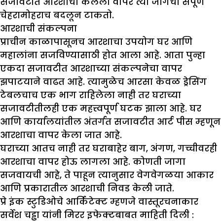
सजावटीत आरशाचा केलेला वापर त्या जागेचा संपूर्ण
चेहरामोहराच बदलून टाकतो.
आरशाची संकल्पना
प्राचीन काळापासूनच आरशाचा उपयोग घर आणि
महालांना सजविण्यासाठी होत आला आहे. आता पुन्हा
एकदा सजावटीत आरशाच्या संकल्पनेचा वापर
झपाटयाने वाढत आहे. त्यामुळेच आरसा केवळ ड्रेसिंग
टेबलचाच एक भाग राहिलेला नाही तर घराच्या
सजावटीतीलही एक महत्त्वपूर्ण घटक झाला आहे. घर
आणि कार्यालयांतील अंतर्गत सजावटीत आर्ट पीस म्हणून
आरशाचा वापर केला जात आहे.
घराच्या आतच नाही तर घराबाहेर बाग, अंगण, गच्चीवरही
आरशाचा वापर होऊ लागला आहे. कोणती जागा
सजवायची आहे, ते पाहून त्यानुसार वेगवेगळया आकार
आणि प्रकारातील आरशाची निवड केली जाते.
प्रे इंक स्टुडिओचे आर्किटेक्ट म्हणजे वास्तूरचनाकार
सर्वेश चड्ढा यांनी मिरर इफेक्टबाबत माहिती दिली :