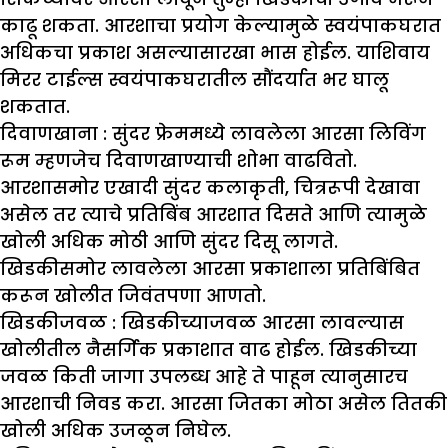
काढू शकता. आरशाचा प्रयोग केल्यामुळे स्वयंपाकघरात
अधिकचा प्रकाश असल्यासारखा भास होईल. याशिवाय
मिरर टाईल्स स्वयंपाकघरातील सौंदर्यात भर घालू
शकतात.
दिवाणखाना :
सुंदर फ्रेममध्ये लावलेला आरसा लिविंग
रूम म्हणजेच दिवाणखाण्याची शोभा वाढवितो.
आरशासमोर एखादी सुंदर कलाकृती, चित्ररूपी देखावा
असेल तर त्याचे प्रतिबिंब आरशात दिसते आणि त्यामुळे
खोली अधिक मोठी आणि सुंदर दिसू लागते.
खिडकीसमोर लावलेला आरसा प्रकाशाला प्रतिबिंबित
करून खोलीत जिवंतपणा आणतो.
खिडकीजवळ :
खिडकीच्याजवळ आरसा लावल्यास
खोलीतील नैसर्गिक प्रकाशात वाढ होईल. खिडकीच्या
जवळ किती जागा उपलब्ध आहे ते पाहून त्यानुसारच
आरशाची निवड करा. आरसा जितका मोठा असेल तितकी
खोली अधिक उजळून निघेल.