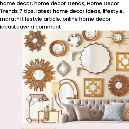
home decor
,
home decor trends
,
Home Decor
Trends 7 tips
,
latest home decor ideas
,
lifestyle
,
marathi lifestyle article
,
online home decor
on
ideas
Leave a comment
७
गृहसजावटीचे
ट्रेंण्डस