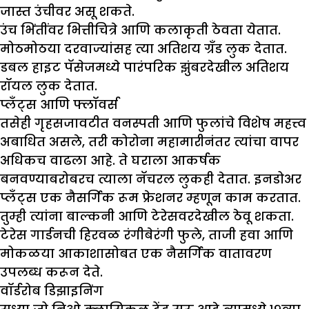
जास्त उंचीवर असू शकते.
उंच भिंतींवर भित्तीचित्रे आणि कलाकृती ठेवता येतात.
मोठमोठया दरवाज्यांसह त्या अतिशय ग्रँड लुक देतात.
डबल हाइट पॅसेजमध्ये पारंपरिक झुंबरदेखील अतिशय
रॉयल लुक देतात.
प्लँट्स आणि फ्लॉवर्स
तसेही गृहसजावटीत वनस्पती आणि फुलांचे विशेष महत्त्व
अबाधित असले, तरी कोरोना महामारीनंतर त्यांचा वापर
अधिकच वाढला आहे. ते घराला आकर्षक
बनवण्याबरोबरच त्याला नॅचरल लुकही देतात. इनडोअर
प्लँट्स एक नैसर्गिक रूम फ्रेशनर म्हणून काम करतात.
तुम्ही त्यांना बाल्कनी आणि टेरेसवरदेखील ठेवू शकता.
टेरेस गार्डनची हिरवळ रंगीबेरंगी फुले, ताजी हवा आणि
मोकळया आकाशासोबत एक नैसर्गिक वातावरण
उपलब्ध करून देते.
वॉर्डरोब डि
झा
इनिंग