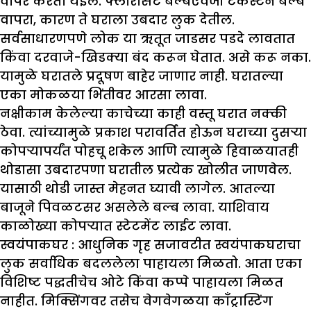
वापर करता येईल. फ्लोरोसंट बल्बऐवजी टंकस्टन बल्ब
वापरा, कारण ते घराला उबदार लुक देतील.
सर्वसाधारणपणे लोक या ऋतूत जाडसर पडदे लावतात
किंवा दरवाजे-खिडक्या बंद करून घेतात. असे करू नका.
यामुळे घरातले प्रदूषण बाहेर जाणार नाही. घरातल्या
एका मोकळया भिंतीवर आरसा लावा.
नक्षीकाम केलेल्या काचेच्या काही वस्तू घरात नक्की
ठेवा. त्यांच्यामुळे प्रकाश परावर्तित होऊन घराच्या दुसऱ्या
कोपऱ्यापर्यंत पोहचू शकेल आणि त्यामुळे हिवाळयातही
थोडासा उबदारपणा घरातील प्रत्येक खोलीत जाणवेल.
यासाठी थोडी जास्त मेहनत घ्यावी लागेल. आतल्या
बाजूने पिवळटसर असलेले बल्ब लावा. याशिवाय
काळोख्या कोपऱ्यात स्टेटमेंट लाईट लावा.
स्वयंपाकघर :
आधुनिक गृह सजावटीत स्वयंपाकघराचा
लुक सर्वाधिक बदललेला पाहायला मिळतो. आता एका
विशिष्ट पद्धतीचेच ओटे किंवा कप्पे पाहायला मिळत
नाहीत. मिक्सिंगवर तसेच वेगवेगळया काँट्रास्टिंग