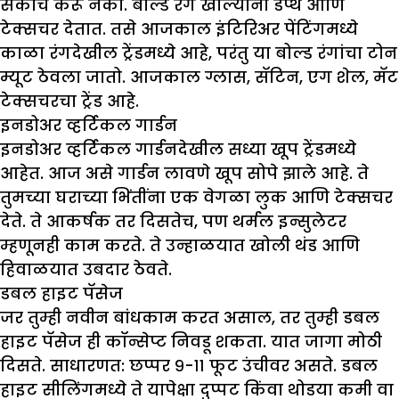
संकोच करू नका. बोल्ड रंग खोल्यांना डेप्थ आणि
टेक्सचर देतात. तसे आजकाल इंटिरिअर पेंटिंगमध्ये
काळा रंगदेखील ट्रेंडमध्ये आहे, परंतु या बोल्ड रंगांचा टोन
म्यूट ठेवला जातो. आजकाल ग्लास, सॅटिन, एग शेल, मॅट
टेक्सचरचा ट्रेंड आहे.
इनडोअर व्हर्टिकल गार्डन
इनडोअर व्हर्टिकल गार्डनदेखील सध्या खूप ट्रेंडमध्ये
आहेत. आज असे गार्डन लावणे खूप सोपे झाले आहे. ते
तुमच्या घराच्या भिंतींना एक वेगळा लुक आणि टेक्सचर
देते. ते आकर्षक तर दिसतेच, पण थर्मल इन्सुलेटर
म्हणूनही काम करते. ते उन्हाळयात खोली थंड आणि
हिवाळयात उबदार ठेवते.
डबल हाइट पॅसेज
जर तुम्ही नवीन बांधकाम करत असाल, तर तुम्ही डबल
हाइट पॅसेज ही कॉन्सेप्ट निवडू शकता. यात जागा मोठी
दिसते. साधारणत: छप्पर ९-११ फूट उंचीवर असते. डबल
हाइट सीलिंगमध्ये ते यापेक्षा दुप्पट किंवा थोडया कमी वा