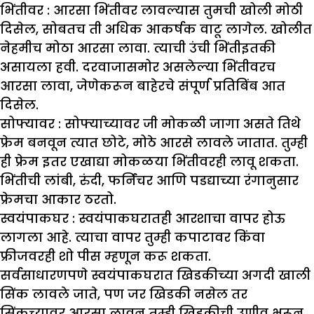
भिंतीवर :
आरसा भिंतीवर लावल्यास तुमची खोली मोठी
दिसेल, सोबतच ती अधिक आकर्षक वाटू लागेल. खोलीत
नेहमीच मोठा आरसा लावा. त्याची उंची भिंतीइतकी
असायला हवी. दरवाजासमोर असलेल्या भिंतीवरच
आरसा लावा, जेणेकरून बाहेरचे संपूर्ण प्रतिबिंब आत
दिसेल.
सोफ्यावर :
सोफ्याच्यावर जी मोकळी जागा असते तिथे
फ्रेम बनवून त्यात छोटे, मोठे आरसे लावले जातात. तुम्ही
ही फ्रेम इतर एखाद्या मोकळया भिंतीवरही लावू शकता.
भिंतीची लांबी, रुंदी, फर्निचर आणि पडद्याच्या रंगानुसार
फ्रेमचा आकार ठरतो.
स्वयंपाकघर :
स्वयंपाकघरातही आरशाचा वापर होऊ
लागला आहे. त्याचा वापर तुम्ही कपाटावर किंवा
फ्रीजवरही शो पीस म्हणून करू शकता.
सर्वसाधारणपणे स्वयंपाकघरात खिडकीच्या अगदी खाली
सिंक लावले जाते, पण जर खिडकी नसेल तर
सिंकच्यावर आरसा लावून तुम्ही खिडकीची उणीव भरून