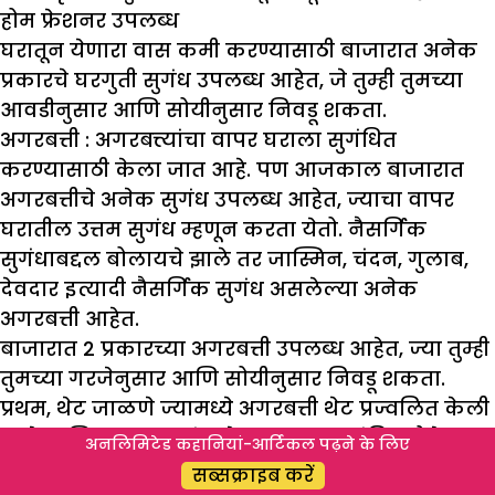
होम फ्रेशनर उपलब्ध
घरातून येणारा वास कमी करण्यासाठी बाजारात अनेक
प्रकारचे घरगुती सुगंध उपलब्ध आहेत, जे तुम्ही तुमच्या
आवडीनुसार आणि सोयीनुसार निवडू शकता.
अगरबत्ती :
अगरबत्त्यांचा वापर घराला सुगंधित
करण्यासाठी केला जात आहे. पण आजकाल बाजारात
अगरबत्तीचे अनेक सुगंध उपलब्ध आहेत, ज्याचा वापर
घरातील उत्तम सुगंध म्हणून करता येतो. नैसर्गिक
सुगंधाबद्दल बोलायचे झाले तर जास्मिन, चंदन, गुलाब,
देवदार इत्यादी नैसर्गिक सुगंध असलेल्या अनेक
अगरबत्ती आहेत.
बाजारात 2 प्रकारच्या अगरबत्ती उपलब्ध आहेत, ज्या तुम्ही
तुमच्या गरजेनुसार आणि सोयीनुसार निवडू शकता.
प्रथम, थेट जाळणे ज्यामध्ये अगरबत्ती थेट प्रज्वलित केली
जाते आणि त्याच्या सुगंधाने वातावरण सुगंधित होते.
अनलिमिटेड कहानियां-आर्टिकल पढ़ने के लिए
दुसरे, अप्रत्यक्ष बर्न ज्यामध्ये सुगंधी सामग्री धातूच्या
सब्सक्राइब करें