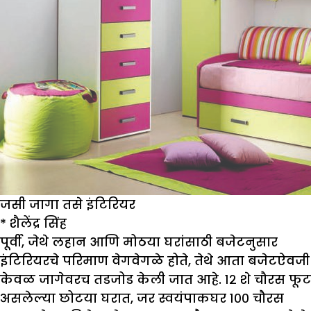
जसी जागा तसे इंटिरियर
*
शैलेंद्र सिंह
पूर्वी, जेथे लहान आणि मोठया घरांसाठी बजेटनुसार
इंटिरियरचे परिमाण वेगवेगळे होते, तेथे आता बजेटऐवजी
केवळ जागेवरच तडजोड केली जात आहे. १२ शे चौरस फूट
असलेल्या छोटया घरात, जर स्वयंपाकघर १०० चौरस