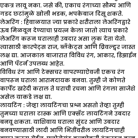
एकत्र लावू नका. जसे की, एकाच रंगाच्या सौम्य आणि
गडद छटांमुळे खोली भडक, भपकेबाज दिसू शकते.
लेअरिंग :
हिवाळयात ज्या प्रकारे शरीराला लेअरिंगद्वारे
ऊब मिळवून देण्याचा प्रयत्न केला जातो त्याच प्रकारे
लेअरिंग करून घरालाही उबदार असा लुक देता येतो.
त्यासाठी कारपेट्स राज, ब्लँकेट्स आणि व्रिवल्ट्वर जास्त
लक्ष द्या. आजकाल बाजारात विविध रंग, आकार, डिझाईन
आणि पॅटर्न उपलब्ध आहेत.
विविध रंग आणि टेक्सचर वापरण्याऐवजी एकच रंग
वापरून घराला आरामदायक बनवा. तुम्ही जे कोणते
कार्पेट खरेदी कराल ते घराची रचना आणि रंगला साजेशे
असेल याकडे लक्ष द्या.
लायटिंग :
जेव्हा लायटिंगचा प्रश्न असतो तेव्हा तुम्ही
तुमच्या घराला टास्क आणि एक्सॅट लायटिंगने उबदार
बनवू शकता. याशिवाय घराला सुंदर आणि उबदार
बनवण्यासाठी लादी आणि भिंतींवरील लायटिंगचाही