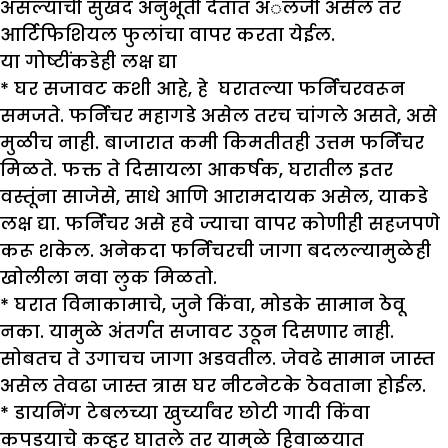
असल्याची सुखद अनुभूती देतात अॅलर्जी असेल तर
आर्टिफिशियल फुलांचा वापर करता येईल.
या गोष्टींकडेही लक्ष द्या
* घर सजावट कशी आहे, हे घरातल्या फर्निचरवरून
समजते. फर्निचर महागडे असेल तरच चांगले असते, असे
मुळीच नाही. बाजारात कमी किमतीतही उत्तम फर्निचर
मिळते. फक्त ते दिसायला आकर्षक, घरातील इतर
वस्तूंना साजेसे, साधे आणि आरामदायक असेल, याकडे
लक्ष द्या. फर्निचर असे हवे ज्याचा वापर कोणीही सहजपणे
करू शकेल. अनेकदा फर्निचरची जागा बदलल्यामुळेही
खोलीला नवा लुक मिळतो.
* घरात विनाकामाचे, जुने किंवा, मोडके सामान ठेवू
नका. यामुळे अंतर्गत सजावट उठून दिसणार नाही.
सोबतच ते उगाचच जागा अडवतील. जेवढे सामान जास्त
असेल तेवढा जास्त त्रास घर नीटनेटके ठेवताना होईल.
* डायनिंग टेबलच्या खुर्च्यांवर छोटी गादी किंवा
कपडयाचे कव्हर घातले तर यामुळे हिवाळयात