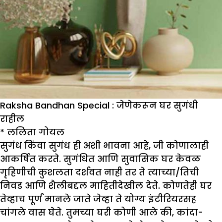
Raksha Bandhan Special : जेणेकरून घर सुगंधी
राहील
*
ललिता गोयल
सुगंध किंवा सुगंध ही अशी भावना आहे, जी कोणालाही
आकर्षित करते. सुगंधित आणि सुवासिक घर केवळ
गृहिणीची कुशलता दर्शवत नाही तर ते त्याच्या/तिची
निवड आणि शैलीबद्दल माहितीदेखील देते. कोणतेही घर
तेव्हाच पूर्ण मानले जाते जेव्हा ते योग्य इंटीरियरसह
चांगले वास घेते. तुमच्या घरी कोणी आले की, कांदा-