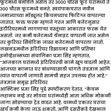
फूटमध्ये बनविले असेल तर ३००० चौरस फूट घरामध्ये ते
३०० चौरस फूटमध्ये बनते. स्वयंपाकघरात नवीन
जमान्याच्या मॉड्यूलर किचनच्याच फिटिंग्ज वापरल्या
जातात. फक्त फरक म्हणजे गरज आणि बजेटनुसार
इंटीरियरमध्ये लागणाऱ्या वस्तूंच्या आकारात फरक येत
असतो. जर कमी बजेटमध्ये ग्रॅनाइट वापरली जात असेल
तर कुरियर सिंथेटिक जास्त बजेटमध्ये वापरला जातो.
लखनऊमधील इंटिरियर डिझायनर आणि प्रतिष्ठा
इनोव्हेशन्सच्या संचालिका प्रज्ञा सिंह म्हणतात,
‘‘आजकाल घरांमध्ये इंटिरियरची कामे खूप वाढली आहेत.
आजच्या काळात घर बांधण्यासाठी चांगले तंत्रज्ञान आणि
त्यात वापरली जाणारी सामग्री सहज उपलब्ध होत आहे.’’
तंत्रज्ञान समृद्ध इंटिरियर
आक्टिक्ट प्रज्ञा सिंह पुढे स्पष्टीकरण देतात, ‘‘केवळ
लहानच नव्हे तर मोठया घरांमध्येही आता अधिक मोकळी
जागा सोडण्याचा ट्रेंड वाढत आहे. यामध्ये एकतर घराचा
खर्च कमी केला जाऊ शकतो, आणि दुसरीकडे देखभाल