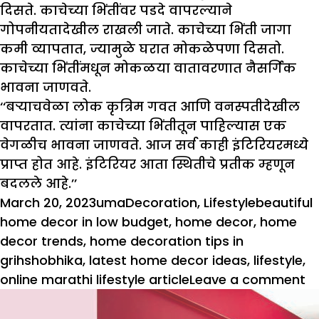
दिसते. काचेच्या भिंतींवर पडदे वापरल्याने
गोपनीयतादेखील राखली जाते. काचेच्या भिंती जागा
कमी व्यापतात, ज्यामुळे घरात मोकळेपणा दिसतो.
काचेच्या भिंतींमधून मोकळया वातावरणात नैसर्गिक
भावना जाणवते.
‘‘बऱ्याचवेळा लोक कृत्रिम गवत आणि वनस्पतीदेखील
वापरतात. त्यांना काचेच्या भिंतीतून पाहिल्यास एक
वेगळीच भावना जाणवते. आज सर्व काही इंटिरियरमध्ये
प्राप्त होत आहे. इंटिरियर आता स्थितीचे प्रतीक म्हणून
बदलले आहे.’’
Posted
Author
Categories
Tags
March 20, 2023
uma
Decoration
,
Lifestyle
beautiful
on
home decor in low budget
,
home decor
,
home
decor trends
,
home decoration tips in
grihshobhika
,
latest home decor ideas
,
lifestyle
,
o
online marathi lifestyle article
Leave a comment
ज
ज