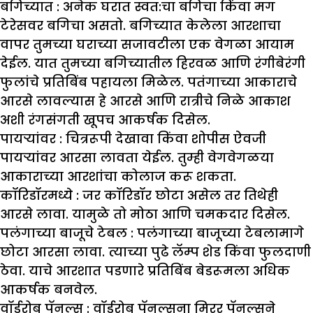
बगिच्यात :
अनेक घरात स्वत:चा बगिचा किंवा मग
टेरेसवर बगिचा असतो. बगिच्यात केलेला आरशाचा
वापर तुमच्या घराच्या सजावटीला एक वेगळा आयाम
देईल. यात तुमच्या बगिच्यातील हिरवळ आणि रंगीबेरंगी
फुलांचे प्रतिबिंब पहायला मिळेल. पतंगाच्या आकाराचे
आरसे लावल्यास हे आरसे आणि रात्रीचे निळे आकाश
अशी रंगसंगती खूपच आकर्षक दिसेल.
पायऱ्यांवर :
चित्ररूपी देखावा किंवा शोपीस ऐवजी
पायऱ्यांवर आरसा लावता येईल. तुम्ही वेगवेगळया
आकाराच्या आरशांचा कोलाज करू शकता.
कॉरिडॉरमध्ये :
जर कॉरिडॉर छोटा असेल तर तिथेही
आरसे लावा. यामुळे तो मोठा आणि चमकदार दिसेल.
पलंगाच्या बाजूचे टेबल :
पलंगाच्या बाजूच्या टेबलामागे
छोटा आरसा लावा. त्याच्या पुढे लॅम्प शेड किंवा फुलदाणी
ठेवा. याचे आरशात पडणारे प्रतिबिंब बेडरूमला अधिक
आकर्षक बनवेल.
वॉर्डरोब पॅनल्स :
वॉर्डरोब पॅनल्सना मिरर पॅनल्सने