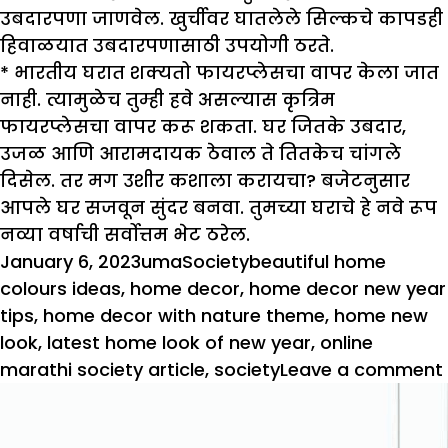
उबदारपणा जाणवेल. खुर्चीवर घातलेले सिल्कचे कापडही
हिवाळयात उबदारपणासाठी उपयोगी ठरते.
* भारतीय घरात शक्यतो फायरप्लेसचा वापर केला जात
नाही. त्यामुळेच तुम्ही हवे असल्यास कृत्रिम
फायरप्लेसचा वापर करू शकता. घर जितके उबदार,
उजळ आणि आरामदायक ठेवाल ते तितकेच चांगले
दिसेल. तर मग उशीर कशाला करायचा? बजेटनुसार
आपले घर सजवून सुंदर बनवा. तुमच्या घराचे हे नवे रूप
नव्या वर्षाची सर्वोत्तम भेट ठरेल.
Posted
Author
Categories
Tags
January 6, 2023
uma
Society
beautiful home
on
colours ideas
,
home decor
,
home decor new year
tips
,
home decor with nature theme
,
home new
look
,
latest home look of new year
,
online
marathi society article
,
society
Leave a comment