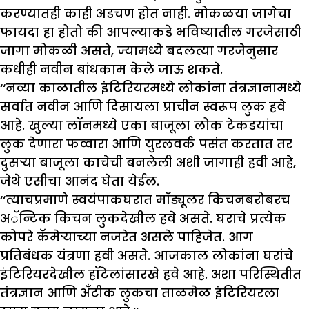
करण्यातही काही अडचण होत नाही. मोकळया जागेचा
फायदा हा होतो की आपल्याकडे भविष्यातील गरजेसाठी
जागा मोकळी असते, ज्यामध्ये बदलत्या गरजेनुसार
कधीही नवीन बांधकाम केले जाऊ शकते.
‘‘नव्या काळातील इंटिरियरमध्ये लोकांना तंत्रज्ञानामध्ये
सर्वात नवीन आणि दिसायला प्राचीन स्वरूप लुक हवे
आहे. खुल्या लॉनमध्ये एका बाजूला लोक टेकडयांचा
लुक देणारा फव्वारा आणि युरलवर्क पसंत करतात तर
दुसऱ्या बाजूला काचेची बनलेली अशी जागाही हवी आहे,
जेथे एसीचा आनंद घेता येईल.
‘‘त्याचप्रमाणे स्वयंपाकघरात मॉड्यूलर किचनबरोबरच
अॅन्टिक किचन लुकदेखील हवे असते. घराचे प्रत्येक
कोपरे कॅमेऱ्याच्या नजरेत असले पाहिजेत. आग
प्रतिबंधक यंत्रणा हवी असते. आजकाल लोकांना घरांचे
इंटिरियरदेखील हॉटेलांसारखे हवे आहे. अशा परिस्थितीत
तंत्रज्ञान आणि अँटीक लुकचा ताळमेळ इंटिरियरला