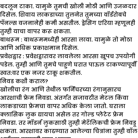
बदलून टाका. यामुळे तुमची खोली मोठी आणि उजळदार
दिसेल. शिवाय लाकडाच्या तुलनेत तुमच्या वॉर्डरोबचे
पॅनल्स वजनानेही कमी असतील. ड्रेसिंग एरिया म्हणूनही
तुम्ही याचा वापर करू शकता.
बाथरूम :
बाथरूममध्येही आरसा लावा. यामुळे तो मोठा
आणि अधिक प्रकाशमान दिसेल.
प्रवेशद्वार :
प्रवेशद्वारावर लावलेला आरसा खूपच उपयोगी
पडेल. तुम्ही आणि तुमचे पाहुणे घरात पाऊल टाकण्यापूर्वी
स्वत:वर एक नजर टाकू शकतील.
निवड कशी कराल?
खोलीचा रंग आणि तेथील फर्निचरच्या रंगानुसारच
आरशाची फ्रेम निवडा. अंतर्गत सजावटीत मेटल किंवा
लाकडाच्या फ्रेमचा वापर अधिक केला जातो. घराला
क्लासिक लुक द्यायचा असेल तर गोल्ड प्लेटेट फ्रेम
निवडा. तर मॉडर्न लुकसाठी तुम्ही मेटॅलिकची फ्रेम निवडू
शकता. आरशावर काढण्यात आलेल्या चित्रांना तुम्ही वॉल