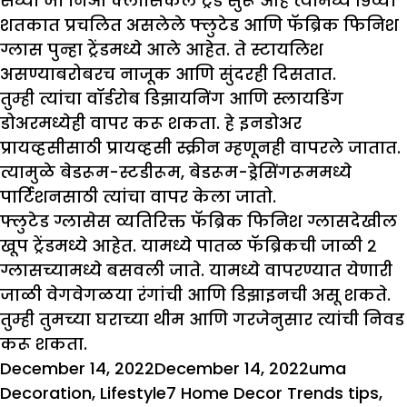
सध्या जो निओ क्लासिकल ट्रेंड सुरू आहे त्यामध्ये १९व्या
शतकात प्रचलित असलेले फ्लुटेड आणि फॅब्रिक फिनिश
ग्लास पुन्हा ट्रेंडमध्ये आले आहेत. ते स्टायलिश
असण्याबरोबरच नाजूक आणि सुंदरही दिसतात.
तुम्ही त्यांचा वॉर्डरोब डिझायनिंग आणि स्लायडिंग
डोअरमध्येही वापर करू शकता. हे इनडोअर
प्रायव्हसीसाठी प्रायव्हसी स्क्रीन म्हणूनही वापरले जातात.
त्यामुळे बेडरूम-स्टडीरूम, बेडरूम-ड्रेसिंगरूममध्ये
पार्टिशनसाठी त्यांचा वापर केला जातो.
फ्लुटेड ग्लासेस व्यतिरिक्त फॅब्रिक फिनिश ग्लासदेखील
खूप ट्रेंडमध्ये आहेत. यामध्ये पातळ फॅब्रिकची जाळी २
ग्लासच्यामध्ये बसवली जाते. यामध्ये वापरण्यात येणारी
जाळी वेगवेगळया रंगांची आणि डिझाइनची असू शकते.
तुम्ही तुमच्या घराच्या थीम आणि गरजेनुसार त्यांची निवड
करू शकता.
Posted
Author
Catego
December 14, 2022
December 14, 2022
uma
on
Tags
Decoration
,
Lifestyle
7 Home Decor Trends tips
,