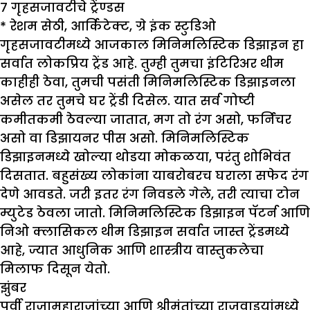
७ गृहसजावटीचे ट्रेंण्डस
*
रेशम सेठी
,
आर्किटेक्ट
,
ग्रे इंक स्टुडिओ
गृहसजावटीमध्ये आजकाल मिनिमलिस्टिक डिझाइन हा
सर्वात लोकप्रिय ट्रेंड आहे. तुम्ही तुमचा इंटिरिअर थीम
काहीही ठेवा, तुमची पसंती मिनिमलिस्टिक डिझाइनला
असेल तर तुमचे घर ट्रेंडी दिसेल. यात सर्व गोष्टी
कमीतकमी ठेवल्या जातात, मग तो रंग असो, फर्निचर
असो वा डिझायनर पीस असो. मिनिमलिस्टिक
डिझाइनमध्ये खोल्या थोडया मोकळया, परंतु शोभिवंत
दिसतात. बहुसंख्य लोकांना याबरोबरच घराला सफेद रंग
देणे आवडते. जरी इतर रंग निवडले गेले, तरी त्याचा टोन
म्युटेड ठेवला जातो. मिनिमलिस्टिक डिझाइन पॅटर्न आणि
निओ क्लासिकल थीम डिझाइन सर्वात जास्त ट्रेंडमध्ये
आहे, ज्यात आधुनिक आणि शास्त्रीय वास्तुकलेचा
मिलाफ दिसून येतो.
झुं
बर
पूर्वी राजामहाराजांच्या आणि श्रीमंतांच्या राजवाडयांमध्ये