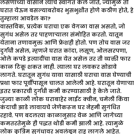
लसणाच्या वासाने त्याचे स्वागत केले जाते, ज्यामुळे तो
घरात येऊन बसल्याबरोबर भुसभुशीत होणे कठीण होते, हे
तुम्हाला आवडेल का?
वास्तविक, प्रत्येक घराचा एक वेगळा वास असतो, जो
सुगंध असेल तर पाहणाऱ्याला संमोहित करतो. यातून
येताना तणावमुक्त आणि फ्रेशही होतो. पण तोच वास जर
दुर्गंधी असेल, म्हणजे घरात कांदा, लसूण, ओलसरपणा,
ओले कपडे इत्यादींचा वास येत असेल तर ती व्यक्ती फार
काळ टिकू शकत नाही. त्याला घर लवकर सोडावे
लागते. घरातून सुगंध यावा यासाठी घराचा वास घेण्याची
प्रथा फार पूर्वीपासून चालत आलेली आहे. घरातून येणार्‍या
इतर प्रकारची दुर्गंधी कमी करण्यासाठी हे केले जाते.
जुन्या काळी लोक घराबाहेर नाईट क्वीन, चमेली किंवा
कंदाची झाडे लावायचे जेणेकरून घर नेहमी सुगंधित
रहावे. पण बदलत्या काळानुसार वेळ आणि जागेच्या
कमतरतेमुळे ही पद्धत थोडी कमी झाली आहे. त्यामुळे
लोक कृत्रिम सुगंधावर अवलंबून राहू लागले आहेत.