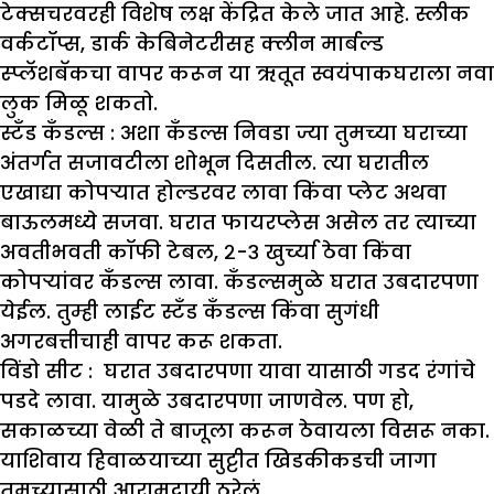
टेक्सचरवरही विशेष लक्ष केंद्रित केले जात आहे. स्लीक
वर्कटॉप्स, डार्क केबिनेटरीसह क्लीन मार्बल्ड
स्प्लॅशबॅकचा वापर करून या ऋतूत स्वयंपाकघराला नवा
लुक मिळू शकतो.
स्टँड कँडल्स :
अशा कँडल्स निवडा ज्या तुमच्या घराच्या
अंतर्गत सजावटीला शोभून दिसतील. त्या घरातील
एखाद्या कोपऱ्यात होल्डरवर लावा किंवा प्लेट अथवा
बाऊलमध्ये सजवा. घरात फायरप्लेस असेल तर त्याच्या
अवतीभवती कॉफी टेबल, २-३ खुर्च्या ठेवा किंवा
कोपऱ्यांवर कँडल्स लावा. कँडल्समुळे घरात उबदारपणा
येईल. तुम्ही लाईट स्टँड कँडल्स किंवा सुगंधी
अगरबत्तीचाही वापर करू शकता.
विंडो सीट :
घरात उबदारपणा यावा यासाठी गडद रंगांचे
पडदे लावा. यामुळे उबदारपणा जाणवेल. पण हो,
सकाळच्या वेळी ते बाजूला करून ठेवायला विसरू नका.
याशिवाय हिवाळयाच्या सुट्टीत खिडकीकडची जागा
तुमच्यासाठी आरामदायी ठरेलं.