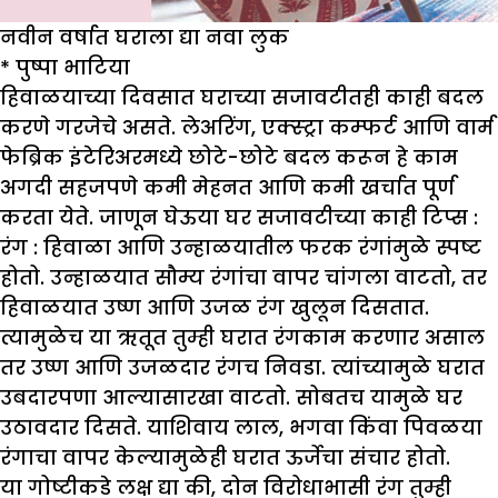
नवीन वर्षात घराला द्या नवा लुक
*
पुष्पा भाटिया
हिवाळयाच्या दिवसात घराच्या सजावटीतही काही बदल
करणे गरजेचे असते. लेअरिंग, एक्स्ट्रा कम्फर्ट आणि वार्म
फेब्रिक इंटेरिअरमध्ये छोटे-छोटे बदल करून हे काम
अगदी सहजपणे कमी मेहनत आणि कमी खर्चात पूर्ण
करता येते. जाणून घेऊया घर सजावटीच्या काही टिप्स :
रंग :
हिवाळा आणि उन्हाळयातील फरक रंगांमुळे स्पष्ट
होतो. उन्हाळयात सौम्य रंगांचा वापर चांगला वाटतो, तर
हिवाळयात उष्ण आणि उजळ रंग खुलून दिसतात.
त्यामुळेच या ऋतूत तुम्ही घरात रंगकाम करणार असाल
तर उष्ण आणि उजळदार रंगच निवडा. त्यांच्यामुळे घरात
उबदारपणा आल्यासारखा वाटतो. सोबतच यामुळे घर
उठावदार दिसते. याशिवाय लाल, भगवा किंवा पिवळया
रंगाचा वापर केल्यामुळेही घरात ऊर्जेचा संचार होतो.
या गोष्टीकडे लक्ष द्या की, दोन विरोधाभासी रंग तुम्ही