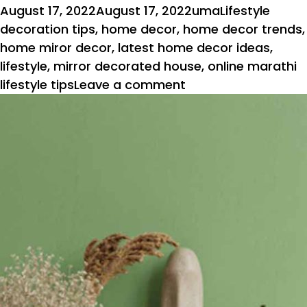
Posted
Author
Categories
Tags
August 17, 2022
August 17, 2022
uma
Lifestyle
on
decoration tips
,
home decor
,
home decor trends
,
home miror decor
,
latest home decor ideas
,
lifestyle
,
mirror decorated house
,
online marathi
on
lifestyle tips
Leave a comment
आरशांनी
असे
सजवा
घर