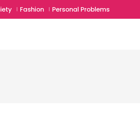
⚲
BSCRIBE
Login
iety
Fashion
Personal Problems
⚲