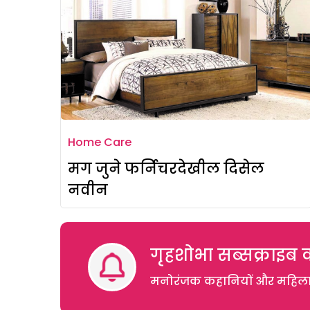
Home Care
मग जुने फर्निचरदेखील दिसेल
नवीन
गृहशोभा सब्सक्राइब क
मनोरंजक कहानियों और महिलाओं