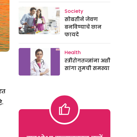
Society
सोबतीने जेवण
बनविण्याचे छान
फायदे
Health
स्त्रीरोगतज्ज्ञांना अशी
सांगा तुमची समस्या
करत
े.