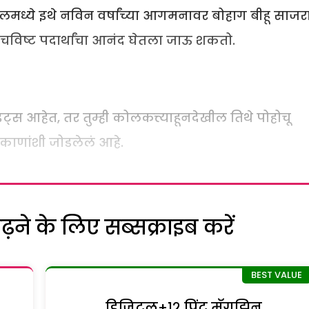
िलमध्ये इथे नविन वर्षांच्या आगमनावर बोहाग बीहू साजर
विष्ट पदार्थांचा आनंद घेतला जाऊ शकतो.
ट्स आहेत, तर तुम्ही कोलकत्त्याहूनदेखील तिथे पोहोचू
ठिकाणांशी जोडलेलं आहे.
ने के लिए सब्सक्राइब करें
डिजिटल+१२ प्रिंट मॅगझिन