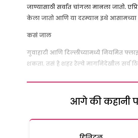
जाण्यासाठी सर्वात चांगला मानला जातो. एप्र
केला जातो आणि या दरम्यान इथे आसामच्या च
कसं जाल
गुवाहाटी आणि दिल्लीच्यामध्ये नियमित फ्लाइ
शकता. तसं हे शहर रेल्वे मार्गानेदेखील सर्व 
आगे की कहानी पढ़
डिजिटल