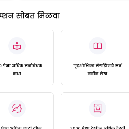
रिप्शन सोबत मिळवा
 पेक्षा अधिक मनोवेधक
गृहशोभिका मॅगझिनचे सर्व
कथा
नवीन लेख
पेक्षा अधिक ब्युटी टीप्स
२००० पेक्षा देखील अधिक टेस्टी