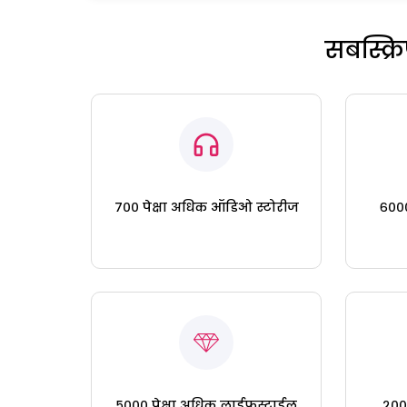
सबस्क्
७०० पेक्षा अधिक ऑडिओ स्टोरीज
६०००
५००० पेक्षा अधिक लाईफस्टाईल
२०० 