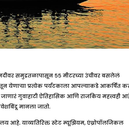
त्रा नदीवर समुद्रतळापासून ५५ मीटरच्या उंचीवर बसलेलं
ातून येणाऱ्या प्रत्येक पर्यटकाला आपल्याकडे आकर्षित 
 जाणारं गुवाहाटी ऐतिहासिक आणि राजकिय महत्त्वही आह
 प्रवेशबिंदू मानला जातो.
रहालय आहे. याव्यतिरिक्त स्टेट म्यूझियम, एंथ्रोपॉलजिकल