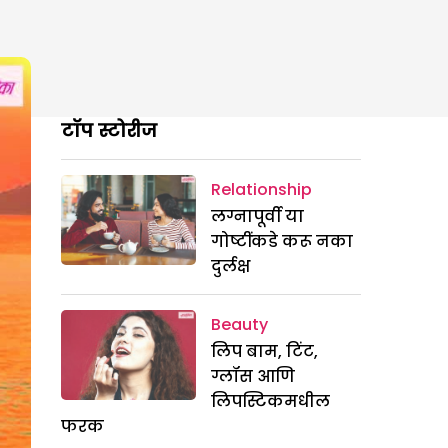
टॉप स्टोरीज
Relationship
लग्नापूर्वी या
गोष्टींकडे करू नका
दुर्लक्ष
Beauty
लिप बाम, टिंट,
ग्लॉस आणि
लिपस्टिकमधील
फरक