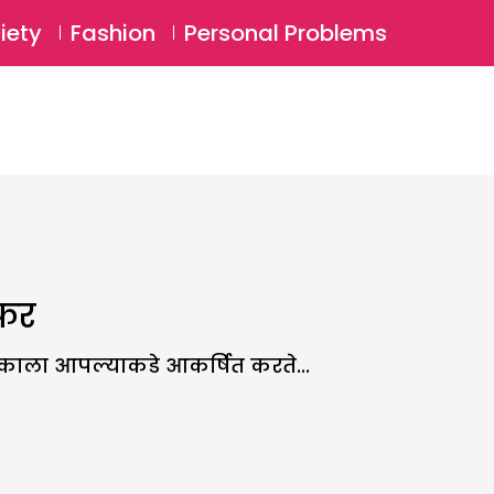
⚲
BSCRIBE
Login
iety
Fashion
Personal Problems
⚲
सफर
यटकाला आपल्याकडे आकर्षित करते...