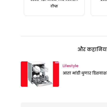
टीप्स
और कहानियां 
Lifestyle
आता भांडी धुणार डिशवाश