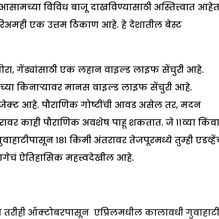
 आसामच्या विविध बाजू दाखविण्यासाठी अस्तित्त्वात आहेत
रिअमही एक उत्तम ठिकाण आहे. हे देशातील बेस्ट
ा, गेंड्यांसाठी एक लहान वाइल्ड लाइफ सेंचुरी आहे.
या किनाऱ्यावर मानस वाइल्ड लाइफ सेंचुरी आहे.
ोजेक्ट आहे. पौराणिक गोष्टींची आवड असेल तर, मदन
ावर काही पौराणिक अवशेष पाहू शकतात. जे ११व्या किंव
ाहाटीपासून १८१ किमी अंतरावर तेजपूरमध्ये तुम्ही एडव्हे
ागेचं ऐतिहासिक महत्त्वदेखील आहे.
ण तरीही ऑक्टोबरपासून एप्रिलमधील कालावधी गुवाहाट