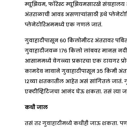
म्यूझियम, फॉरेस्ट म्यूझियमसारखे संग्रहालय
अंतराळाची आवड असणाऱ्यांसाठी इथे प्लेनेटो
प्लेनेटोरिअममध्ये एक गणलं जातं.
गुवाहाटीपासून ६० किलोमीटर अंतरावर पबितोर
गुवाहाटीजवळ १७६ किलो लांबवर मानस नदीच्
आसाममध्ये वेगळ्या प्रकारचा एक टायगर प्र
कामदेव नावाने गुवाहाटीपासून ३५ किमी अंतर
१२व्या शतकातील आहेत असं सांगितलं जातं. गुव
एक्टीव्हिटिजचा आनंद घेऊ शकता. तसं त्या ज
कधी जाल
तसं तर गुवाहाटीमध्ये कधीही जाऊ शकता. प