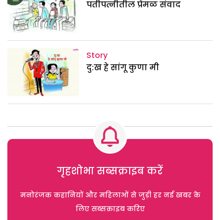
पतीपत्नीतील प्रेमळ संवाद
Story
दु:ख हे सांगू कुणा मी
गृहशोभा सब्सक्राइब करें
मनोरंजक कहानियों और महिलाओं से जुड़ी हर नई खबर के
लिए सब्सक्राइब करिए