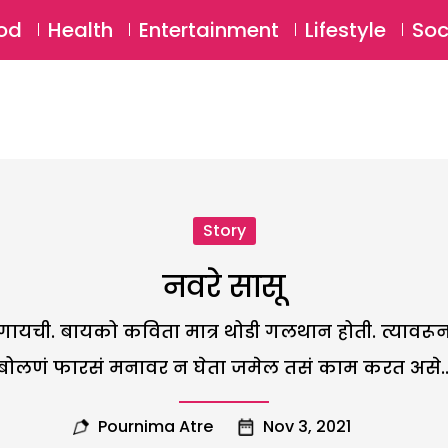
SU
od
Health
Entertainment
Lifestyle
Soc
Story
नवरे सासू
लागायची. बायको कविता मात्र थोडी गलथान होती. त्या
बोलणं फारसं मनावर न घेता जमेल तसं काम करत असे..
Pournima Atre
Nov 3, 2021