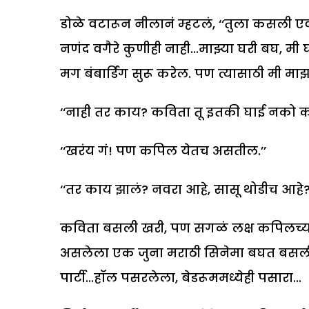
डोळे वटारून नीलानं म्हटलं, ‘‘तुला कसली 
नणंद वगैरे कुणीही नाही...माझ्या घरी बघ, मी 
मग बंबार्डिंग सुरू करेल. पण त्यासाठी मी म
‘‘नाही तर काय? कविता तू इतकी घाई नको क
‘‘खरंय गं! पण कपिल येतच असतील.’’
‘‘तर काय झालं? नवरा आहे, सासू थोडीच आहे? 
कविता बसली खरी, पण सगळं लक्ष कपिलच्या 
असलेला एक जुना मराठी सिनेमा बघत बसली
पार्टी...हॉल पसरलेला, बेडरूममध्येही पसारा...