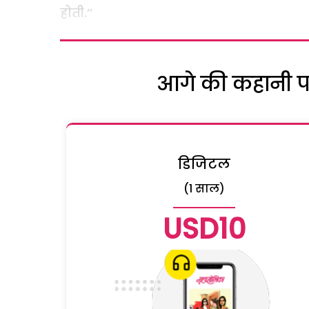
होती.’’
आगे की कहानी पढ़
डिजिटल
(1 साल)
USD10