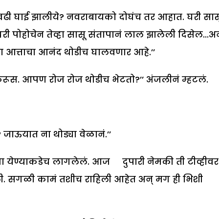
एवढी घाई झालीये? नवराबायको दोघंच तर आहात. घरी सास
घरी पोहोचेन तेव्हा सासू संतापानं लाल झालेली दिसेल...अ
ाझा आत्ताचा आनंद थोडीच घालवणार आहे.’’
रूस. आपण रोज रोज थोडीच भेटतो?’’ अंजलीनं म्हटलं.
जाऊयात ना थोड्या वेळानं.’’
येण्याकडेच लागलेलं. आज दुपारी नेमकी ती टीव्हीवर
. सगळी कामं तशीच राहिली आहेत अन् मग ही भिशी