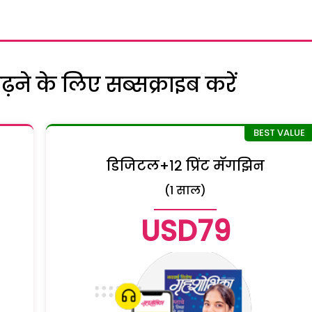
ने के लिए सब्सक्राइब करें
डिजिटल+१२ प्रिंट मॅगझिन
(1 साल)
USD79