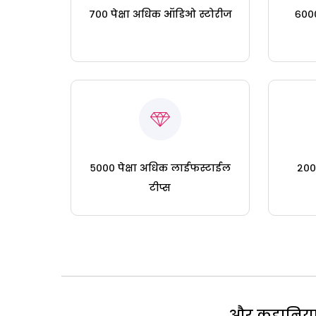
७०० पेक्षा अधिक ऑडिओ स्टोरीज
६०००
५००० पेक्षा अधिक लाईफस्टाईल
२०० 
टीप्स
और कहानियां 