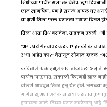
भिशीच्या पार्टीत मजा तर येतेच. खूप दिवसां
छान खाणंपिणं...पण हे सगळे आपलं घर अगदी 
या क्षणी तिला फक्त घरातला पसारा दिसत होत
तिला आता तिथं बसवेना. ताडकन् उठली. ‘‘मी 
‘‘अगं, घरी गेल्यावर कर ना? इतकी काय घा
उभ्या आहेत का?’’ वैतागून सीमानं म्हटलं, ‘‘
कवितानं फक्त हसून मान डोलावली अन् ती सर्
पायीच जाऊयात, सकाळी फिरणंही झालं नाहीए
बोलणं आठवून तिला हसू येत होतं. सगळ्या म्हण
मामेसासू अशा अनेक सासवा असतात कुणाकुण
हसायला आलं. तिच्या घरात नवरेसासू आहे. तिचं