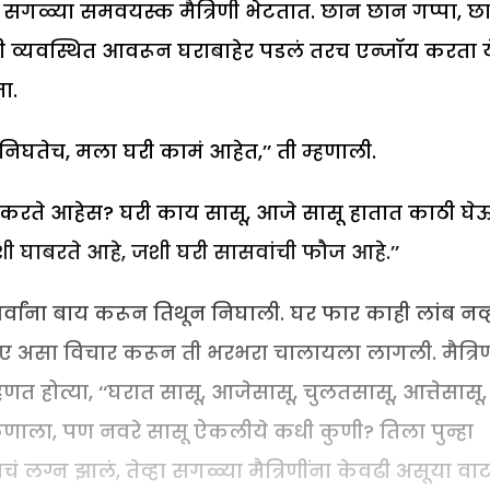
नी सगळ्या समवयस्क मैत्रिणी भेटतात. छान छान गप्पा, छ
व्यवस्थित आवरून घराबाहेर पडलं तरच एन्जॉय करता ये
ा.
निघतेच, मला घरी कामं आहेत,’’ ती म्हणाली.
ई करते आहेस? घरी काय सासू, आजे सासू हातात काठी घे
अशी घाबरते आहे, जशी घरी सासवांची फौज आहे.’’
वांना बाय करून तिथून निघाली. घर फार काही लांब नव्ह
 असा विचार करून ती भरभरा चालायला लागली. मैत्रिणी
त होत्या, ‘‘घरात सासू, आजेसासू, चुलतसासू, आत्तेसासू,
ाला, पण नवरे सासू ऐकलीये कधी कुणी? तिला पुन्हा
 लग्न झालं, तेव्हा सगळ्या मैत्रिणींना केवढी असूया वा