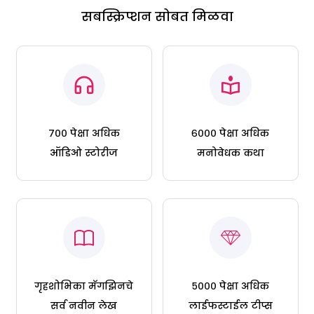
सबस्क्रिप्शन सोबत मिळवा
७०० पेक्षा अधिक
६००० पेक्षा अधिक
ऑडिओ स्टोरीज
मनोवेधक कथा
गृहशोभिका मॅगझिनचे
५००० पेक्षा अधिक
सर्व नवीन लेख
लाईफस्टाईल टीप्स