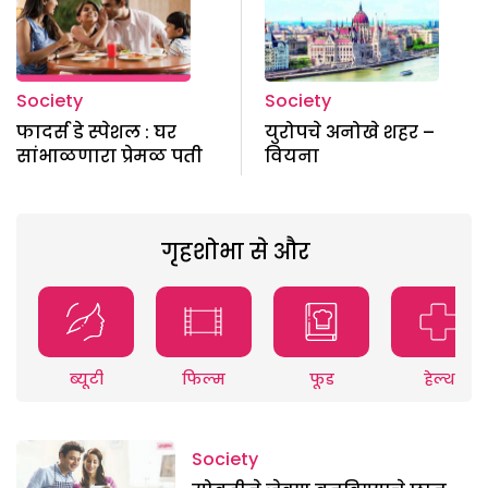
Society
Society
फादर्स डे स्पेशल : घर
युरोपचे अनोखे शहर –
सांभाळणारा प्रेमळ पती
वियना
गृहशोभा से और
ब्यूटी
फिल्म
फूड
हेल्थ
Society