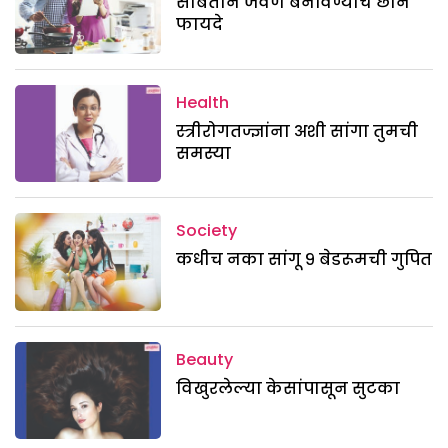
सोबतीने जेवण बनविण्याचे छान
फायदे
Health
स्त्रीरोगतज्ज्ञांना अशी सांगा तुमची
समस्या
Society
कधीच नका सांगू ९ बेडरूमची गुपित
Beauty
विखुरलेल्या केसांपासून सुटका