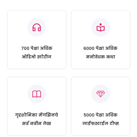
७०० पेक्षा अधिक
६००० पेक्षा अधिक
ऑडिओ स्टोरीज
मनोवेधक कथा
गृहशोभिका मॅगझिनचे
५००० पेक्षा अधिक
सर्व नवीन लेख
लाईफस्टाईल टीप्स