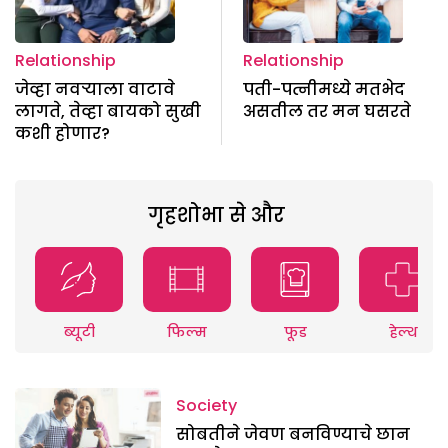
Relationship
Relationship
जेव्हा नवऱ्याला वाटावे
पती-पत्नीमध्ये मतभेद
लागते, तेव्हा बायको सुखी
असतील तर मन घसरते
कशी होणार?
गृहशोभा से और
ब्यूटी
फिल्म
फूड
हेल्थ
Society
सोबतीने जेवण बनविण्याचे छान