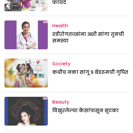
फायदे
Health
स्त्रीरोगतज्ज्ञांना अशी सांगा तुमची
समस्या
Society
कधीच नका सांगू ९ बेडरूमची गुपित
Beauty
विखुरलेल्या केसांपासून सुटका