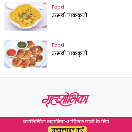
Food
उत्सवी पाककृती
Food
उत्सवी पाककृती
अनलिमिटेड कहानियां-आर्टिकल पढ़ने के लिए
सब्सक्राइब करें