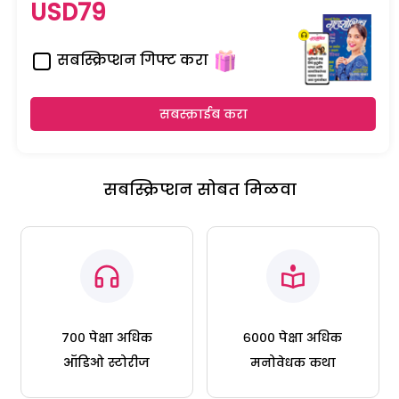
USD79
सबस्क्रिप्शन गिफ्ट करा
सबस्क्राईब करा
सबस्क्रिप्शन सोबत मिळवा
७०० पेक्षा अधिक
६००० पेक्षा अधिक
ऑडिओ स्टोरीज
मनोवेधक कथा