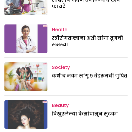
सोबतीने जेवण बनविण्याचे छान
फायदे
Health
स्त्रीरोगतज्ज्ञांना अशी सांगा तुमची
समस्या
Society
कधीच नका सांगू ९ बेडरूमची गुपित
Beauty
विखुरलेल्या केसांपासून सुटका