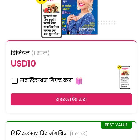
डिजिटल
(1 साल)
USD10
सबस्क्रिप्शन गिफ्ट करा
सबस्क्राईब करा
डिजिटल+१२ प्रिंट मॅगझिन
(1 साल)