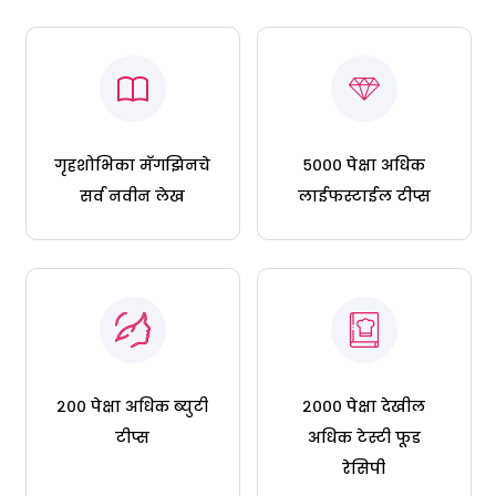
गृहशोभिका मॅगझिनचे
५००० पेक्षा अधिक
सर्व नवीन लेख
लाईफस्टाईल टीप्स
२०० पेक्षा अधिक ब्युटी
२००० पेक्षा देखील
टीप्स
अधिक टेस्टी फूड
रेसिपी