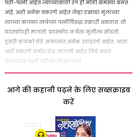
पती-पत्नी आहेत ज्यांच्यासाठी रंग ही मोठी समस्या बनत
आहे. अशी अनेक प्रकरणे आहेत जेव्हा एखाद्या मुलाच्या
त्याच्या काळ्या त्वचेच्या पत्नीविरुद्ध तक्रारी असतात. तो
घटस्फोटही मागतो. घटस्फोट न घेता मुलीला सोडतो.
दुसरी बायको घेते. समाजात अनेक उदाहरणे आहेत. आता
अशी प्रकरणे समोर येऊ लागली आहेत जिथे अंधार
पडल्यावर पत्नी पतीला सोडून जाते.
आगे की कहानी पढ़ने के लिए सब्सक्राइब
करें