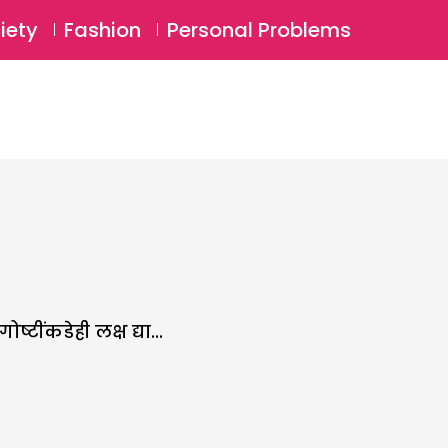
⚲
BSCRIBE
Login
iety
Fashion
Personal Problems
⚲
टींकडेही लक्ष द्या...