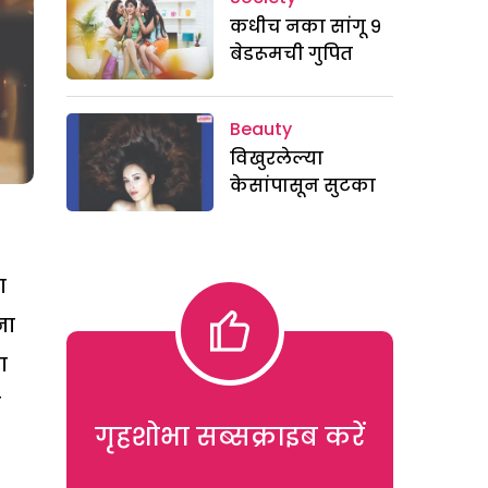
कधीच नका सांगू ९
बेडरूमची गुपित
Beauty
विखुरलेल्या
केसांपासून सुटका
ा
ना
ा
च
गृहशोभा सब्सक्राइब करें