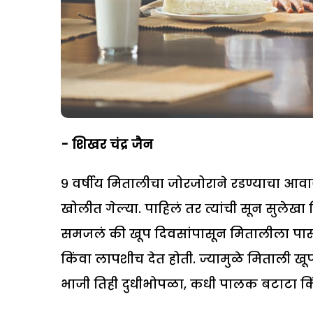
- शिखर चंद्र जैन
९ वर्षीय मितालीचा जोरजोराने रडण्याचा आव
खोलीत गेल्या. पाहिलं तर त्यांची सून सुलेखा
समजलं की खूप दिवसांपासून मितालीला पास्त
किंवा लापशीच देत होती. ज्यामुळे मिताली ख
भाजी तिही दुधीभोपळा, कधी पालक बटाटा क