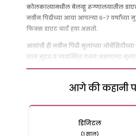
कोलकात्यामधील बेलव्हू रूग्णालयातील डा
नवीन पिढीच्या आया आपल्या ६-७ वर्षांच्या म
फिक्स डाएट चार्ट हवा असतो.
आयांची ही नवीन पिढी मुलांच्या ओबॅसिटीच्या 
छान सुदृढ व व्यवस्थित वजन असणाऱ्या मुलांच
आगे की कहानी पढ़
डिजिटल
(1 साल)