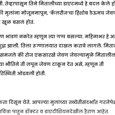
 तेव्हापासून तिने मितालीच्या डाएटमध्ये हे बदल केले हो
ी मुलांना मोजूनमापून, ‘कॅलरीज’चा हिशोब ठेऊनच जेव
हे खूळ बसलं होतं.
पण भांडणं नकोत म्हणून त्या गप्प बसल्या. महिनाभर हे अ
ुद्ध झाली. तिला रूग्णालयात दाखल करावे लागले. मिता
े समजले की रोज एकसारखे जेवण जेवल्यामुळे मितालील
ा भीतिने ती लपून जेवण टाकून देत असे, म्हणून ती
रिस्थिती ओढवली होती.
दिसून येते. आपल्या मुलांच्या तब्येतीसंदर्भात गरजेपेक्
वित्रा पाहून डॉक्टर व डाएटीशियनदेखील हैराण आहेत.