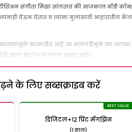
एटीशिअन संगीता मिस्रा सांगतात की आजकाल बॉडी कॉन
ुलांनाही घेऊन येतात व त्यांना मुलांसाठी आहारातील कॅल
बातम्यांमुळे काळजीत आहे. या भानगडीमुळे त्या त्यांच्या
ेही डाएट कंट्रोल करण्यात व्यस्त आहेत.
ने के लिए सब्सक्राइब करें
डिजिटल+१२ प्रिंट मॅगझिन
(1 साल)