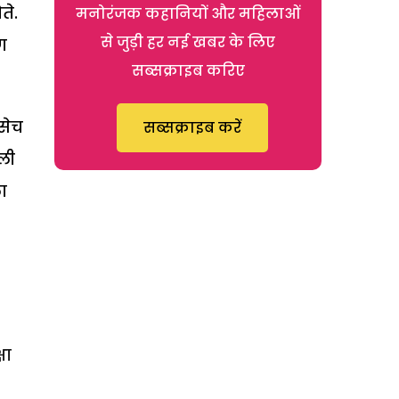
ते.
मनोरंजक कहानियों और महिलाओं
से जुड़ी हर नई खबर के लिए
ण
सब्सक्राइब करिए
सेच
सब्सक्राइब करें
ली
ा
षा