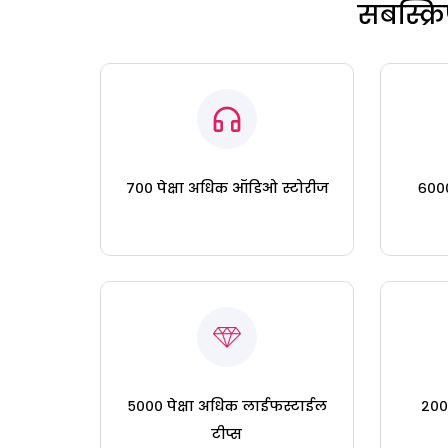
सबस्क्
७०० पेक्षा अधिक ऑडिओ स्टोरीज
६०००
५००० पेक्षा अधिक लाईफस्टाईल
२०० 
टीप्स