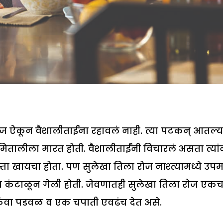
ाज ऐकून वैशालीताईंना रहावलं नाही. त्या पटकन् आतल्य
 मितालीला मारत होती. वैशालीताईंनी विचारलं असता त्यां
ा खायचा होता. पण सुलेखा तिला रोज नाश्त्यामध्ये उपम
ूप कंटाळून गेली होती. जेवणातही सुलेखा तिला रोज एक
िंवा पडवळ व एक चपाती एवढंच देत असे.