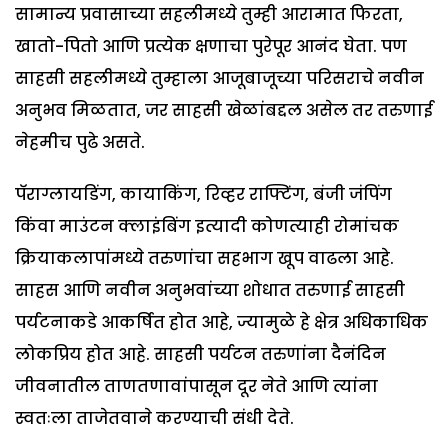
सामान्य प्रवासाच्या सहलीमध्ये तुम्ही आरामात फिरता,
खातो-पितो आणि प्रत्येक क्षणाचा पुरेपूर आनंद घेता. पण
साहसी सहलीमध्ये तुम्हाला आजूबाजूच्या परिसराचे नवीन
अनुभव मिळतात, जर साहसी खेळांबद्दल असेल तर तरुणाई
नेहमीच पुढे असते.
पॅराग्लायडिंग, कायाकिंग, रिव्हर राफ्टिंग, बंजी जंपिंग
किंवा माउंटन क्लाइंबिंग इत्यादी कोणत्याही रोमांचक
क्रियाकलापांमध्ये तरुणांचा सहभाग खूप वाढला आहे.
साहस आणि नवीन अनुभवांच्या शोधात तरुणाई साहसी
पर्यटनाकडे आकर्षित होत आहे, ज्यामुळे हे क्षेत्र अधिकाधिक
लोकप्रिय होत आहे. साहसी पर्यटन तरुणांना दैनंदिन
जीवनातील ताणतणावांपासून दूर नेते आणि त्यांना
स्वतःला ताजेतवाने करण्याची संधी देते.