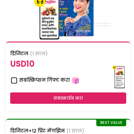
डिजिटल
(1 साल)
USD10
सबस्क्रिप्शन गिफ्ट करा
सबस्क्राईब करा
डिजिटल+१२ प्रिंट मॅगझिन
(1 साल)