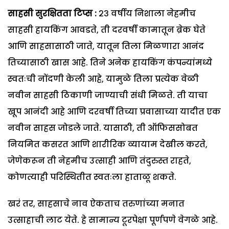
साहसी सुरक्षितता टिप्स :
२३ वर्षीय निशाला नेहमीच
साहसी हायकिंग आवडते, ती दरवर्षी कामातून ब्रेक घेते
आणि साहसासाठी जाते, यातून तिला मिळणारा आनंद
तिच्यासाठी खास आहे. तिने अनेक हायकिंग कंपन्यांमध्ये
स्वतःची नोंदणी केली आहे, यामुळे तिला प्रत्येक वेळी
नवीन साहसी ठिकाणी जाण्याची संधी मिळते. ती याचा
खूप आनंदी आहे आणि दरवर्षी तिच्या प्रवासाच्या यादीत एक
नवीन साहस जोडले जाते. यासाठी, ती ऑफिससोबत
नियमित कसरत आणि शारीरिक व्यायाम देखील करते,
जेणेकरून ती नेहमीच उत्साही आणि तंदुरुस्त राहते,
कोणत्याही परिस्थितीत स्वतःला हाताळू शकते.
खरं तर, साहसाचे नाव ऐकताच तरुणांच्या मनात
उत्साहाची लाट येते. हे सामान्य टूरपेक्षा पूर्णपणे वेगळे आहे.