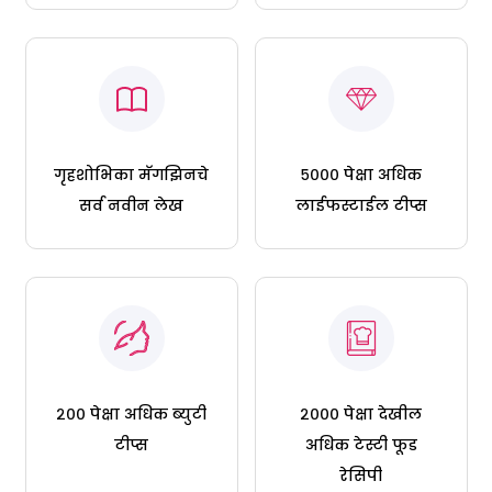
गृहशोभिका मॅगझिनचे
५००० पेक्षा अधिक
सर्व नवीन लेख
लाईफस्टाईल टीप्स
२०० पेक्षा अधिक ब्युटी
२००० पेक्षा देखील
टीप्स
अधिक टेस्टी फूड
रेसिपी