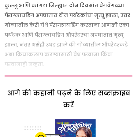
कुल्लू आणि कांगडा जिल्ह्यात दोन दिवसांत वेगवेगळ्या
पॅराग्लायडिंग अपघातात दोन पर्यटकांचा मृत्यू झाला, उत्तर
गोव्यातील केरी येथे पॅराग्लायडिंग करताना आणखी एका
पर्यटक आणि पॅराग्लायडिंग ऑपरेटरचा अपघातात मृत्यू
झाला, नंतर असेही उघड झाले की गोव्यातील ऑपरेटरकडे
अशा क्रियाकलाप करण्यासाठी वैध परवाना किंवा
परवानाही नव्हता.
आगे की कहानी पढ़ने के लिए सब्सक्राइब
करें