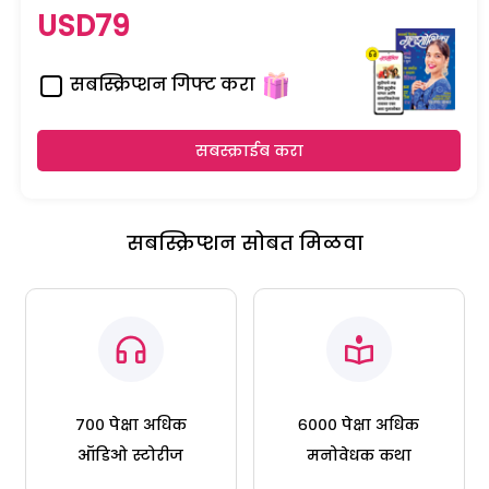
USD79
सबस्क्रिप्शन गिफ्ट करा
सबस्क्राईब करा
सबस्क्रिप्शन सोबत मिळवा
७०० पेक्षा अधिक
६००० पेक्षा अधिक
ऑडिओ स्टोरीज
मनोवेधक कथा