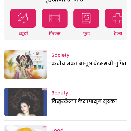
ब्यूटी
फिल्म
फूड
हेल्थ
Society
कधीच नका सांगू ९ बेडरूमची गुपित
Beauty
विखुरलेल्या केसांपासून सुटका
Food