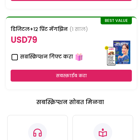
डिजिटल+१२ प्रिंट मॅगझिन
(1 साल)
USD79
सबस्क्रिप्शन गिफ्ट करा
सबस्क्राईब करा
सबस्क्रिप्शन सोबत मिळवा