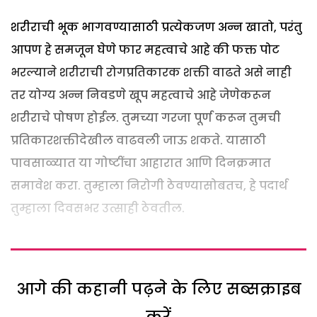
शरीराची भूक भागवण्यासाठी प्रत्येकजण अन्न खातो, परंतु
आपण हे समजून घेणे फार महत्वाचे आहे की फक्त पोट
भरल्याने शरीराची रोगप्रतिकारक शक्ती वाढते असे नाही
तर योग्य अन्न निवडणे खूप महत्वाचे आहे जेणेकरून
शरीराचे पोषण होईल. तुमच्या गरजा पूर्ण करून तुमची
प्रतिकारशक्तीदेखील वाढवली जाऊ शकते. यासाठी
पावसाळ्यात या गोष्टींचा आहारात आणि दिनक्रमात
समावेश करा. तुम्हाला निरोगी ठेवण्यासोबतच, हे पदार्थ
तुम्हाला दिवसभर उत्साही ठेवतील.
आगे की कहानी पढ़ने के लिए सब्सक्राइब
करें