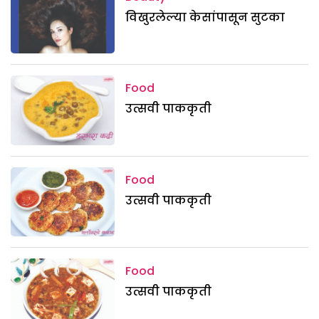
विखुरलेल्या केसांपासून सुटका
Food
उत्सवी पाककृती
Food
उत्सवी पाककृती
Food
उत्सवी पाककृती