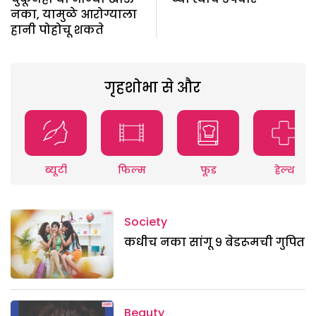
नका, यामुळे आरोग्याला
हानी पोहोचू शकते
गृहशोभा से और
ब्यूटी
फिल्म
फूड
हेल्थ
Society
कधीच नका सांगू ९ बेडरूमची गुपित
Beauty