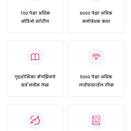
७०० पेक्षा अधिक
६००० पेक्षा अधिक
ऑडिओ स्टोरीज
मनोवेधक कथा
गृहशोभिका मॅगझिनचे
५००० पेक्षा अधिक
सर्व नवीन लेख
लाईफस्टाईल टीप्स