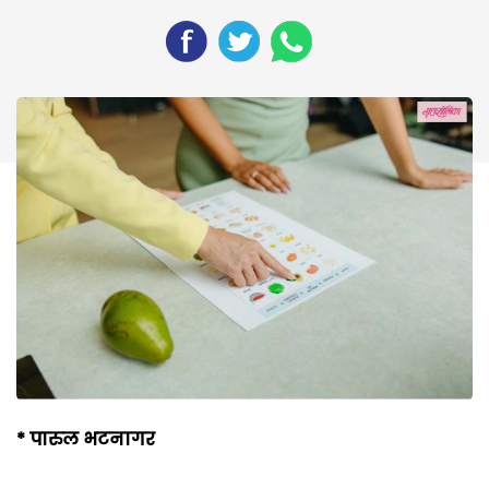
*
पारुल भटनागर