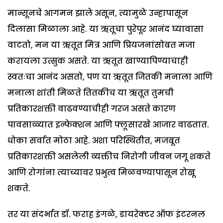
मान्सूनचे आगमन झाले असून, त्यामुळे उन्हापासून
दिलासा मिळाला आहे. या ऋतूचा पुरेपूर आनंद घ्यावासा
वाटतो, मन या ऋतूत मित्र आणि प्रियजनांसोबत मजा
करायला उत्सुक असते. या ऋतूत खाण्यापिण्याचाही
स्वतःचा आनंद असतो, पण या ऋतूत जितकी मनाला आणि
मनाला शांती मिळते तितकीच या ऋतूत तुमची
प्रतिकारशक्ती वाढवण्याचीही गरज असते कारण
पावसाळ्यात इन्फेक्शन आणि फ्लूसारखे आजार वाढतात.
धोका सर्वात मोठा आहे. अशा परिस्थितीत, मजबूत
प्रतिकारशक्ती असलेली व्यक्तीच निरोगी जीवन जगू शकते
आणि रोगांना त्याच्यावर प्रभुत्व मिळवण्यापासून रोखू
शकते.
तर या संदर्भात डॉ. फराह इंगळे, डायरेक्टर ऑफ इंटरनल