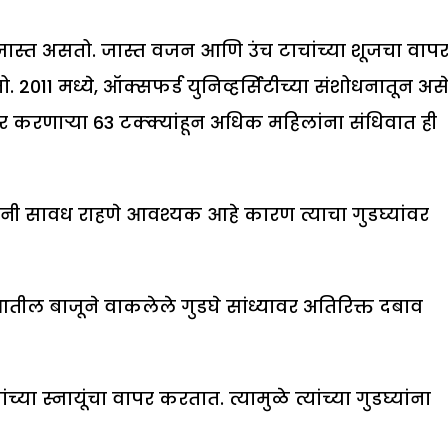
धोका जास्त असतो. जास्त वजन आणि उंच टाचांच्या शूजचा वाप
2011 मध्ये, ऑक्सफर्ड युनिव्हर्सिटीच्या संशोधनातून अस
ार करणाऱ्या 63 टक्क्यांहून अधिक महिलांना संधिवात ही
लांनी सावध राहणे आवश्यक आहे कारण त्याचा गुडघ्यांवर
त आतील बाजूने वाकलेले गुडघे सांध्यावर अतिरिक्त दबाव
यांच्या स्नायूंचा वापर करतात. त्यामुळे त्यांच्या गुडघ्यांना