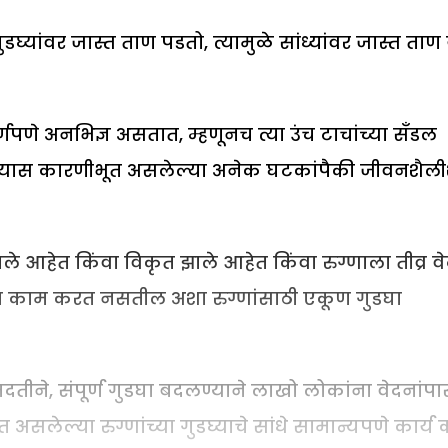
डघ्यांवर जास्त ताण पडतो, त्यामुळे सांध्यांवर जास्त ताण 
णपणे अनभिज्ञ असतात, म्हणूनच त्या उंच टाचांच्या सँडल
 होण्यास कारणीभूत असलेल्या अनेक घटकांपैकी जीवनशैली
ब झाले आहेत किंवा विकृत झाले आहेत किंवा रुग्णाला तीव्र व
याय काम करत नसतील अशा रुग्णांसाठी एकूण गुडघा
मदतीने, संपूर्ण गुडघा बदलण्याने लाखो लोकांना वेदनांपा
लेल्या रुग्णांच्या गुडघ्याचे सांधे सामान्यपणे कार्य 