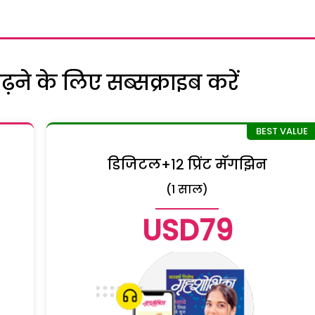
ने के लिए सब्सक्राइब करें
डिजिटल+१२ प्रिंट मॅगझिन
(1 साल)
USD79