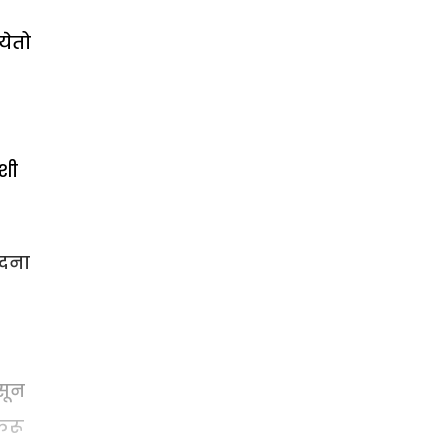
येतो
शी
ेदना
सून
करू