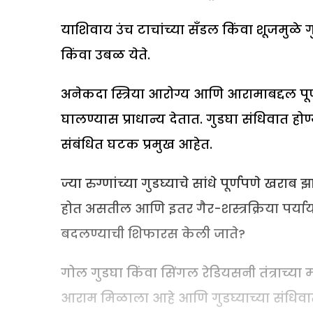
याशिवाय उंच टाचांच्या सँडल किंवा शूजमुळे गु
किंवा उबळ येते.
अनेकदा स्त्रिया आरोग्य आणि आरामाबद्दल पूर्
घालण्यास प्राधान्य देतात. गुडघा संधिवात
संबंधित घटक प्रमुख आहेत.
ज्या रुग्णांच्या गुडघ्याचे सांधे पूर्णपणे खरा
होत असतील आणि इतर गैर-शस्त्रक्रिया पर्
बदलण्याची शिफारस केली जाते?
गोल गुडघा किंवा सिंगल रेडियसनी तंत्राच्या 
आराम मिळाला आहे आणि गुडघ्याच्या संधिवात अस