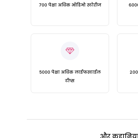
७०० पेक्षा अधिक ऑडिओ स्टोरीज
६०००
५००० पेक्षा अधिक लाईफस्टाईल
२०० 
टीप्स
और कहानियां 