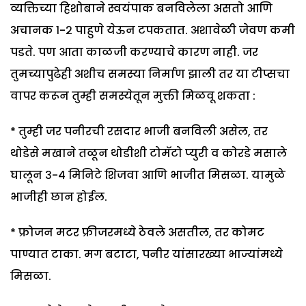
व्यक्तिच्या हिशोबाने स्वयंपाक बनविलेला असतो आणि
अचानक १-२ पाहुणे येऊन टपकतात. अशावेळी जेवण कमी
पडते. पण आता काळजी करण्याचे कारण नाही. जर
तुमच्यापुढेही अशीच समस्या निर्माण झाली तर या टीप्सचा
वापर करून तुम्ही समस्येतून मुक्ती मिळवू शकता :
* तुम्ही जर पनीरची रसदार भाजी बनविली असेल, तर
थोडेसे मखाने तळून थोडीशी टोमॅटो प्युरी व कोरडे मसाले
घालून ३-४ मिनिटे शिजवा आणि भाजीत मिसळा. यामुळे
भाजीही छान होईल.
* फ्रोजन मटर फ्रीजरमध्ये ठेवले असतील, तर कोमट
पाण्यात टाका. मग बटाटा, पनीर यांसारख्या भाज्यांमध्ये
मिसळा.