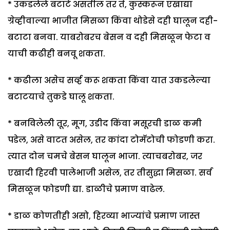
* उकडलेले बटाटे असतील तर ते, कुस्करून एखाद्या
ग्रेव्हीवाल्या भाजीत मिसळा किंवा थोडेसे दही घालून दही-
बटाटा बनवा. याबरोबरच बेसन व दही मिसळून फेटा व
याची कढीही बनवू शकता.
* कढीला असेच सर्व्ह करू शकता किंवा यात उकडलेल्या
बटाटयाचे तुकडे घालू शकता.
* बनविलेली तूर, मूग, उडीद किंवा मसूरची डाळ कमी
पडेल, असे वाटत असेल, तर कांदा टोमॅटोची फोडणी करा.
त्यात दोन चमचे बेसन घालून भाजा. त्याचबरोबर, जर
एखादी हिरवी पालेभाजी असेल, तर तीसुद्धा मिसळा. सर्व
मिसळून फोडणी द्या. डाळीचे प्रमाण वाढेल.
* डाळ कोणतीही असो, हिरव्या भाज्यांचे प्रमाण जास्त