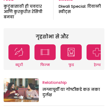
कुटुंबासाठी ही चवदार
Diwali Special: दिवाळी
आणि कुरकुरीत रेसिपी
स्वीट्स
बनवा
गृहशोभा से और
ब्यूटी
फिल्म
फूड
हेल्थ
Relationship
लग्नापूर्वी या गोष्टींकडे करू नका
दुर्लक्ष