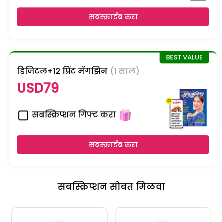
सबस्क्राईब करा
डिजिटल+१२ प्रिंट मॅगझिन
(1 साल)
USD79
सबस्क्रिप्शन गिफ्ट करा
सबस्क्राईब करा
सबस्क्रिप्शन सोबत मिळवा