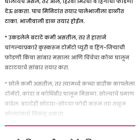
घालायचे असेल, तर आले, हिरवी मिरची व हिंगाची फोडणी
देऊ शकता. पाच मिनिटांत तयार पालेभाजीला डाळीत
टाका. भाजीवाली डाळ तयार होईल.
* उकडलेले बटाटे कमी असतील, तर ते हाताने
चांगल्याप्रकारे कुस्करून टोमॅटो प्युरी व हिंग-जिऱ्याची
फोडणी किंवा सांबार मसाला आणि चिंचेचा कोळ घालून
बटाटयाचे सांबार तयार करा.
* छोले कमी असतील, तर त्यामध्ये कच्चा बारीक कापलेला
टोमॅटो, कांदा व कोथिंबीर घालून मिसळा. छोल्यांचे प्रमाण
वाढेल. बटाटेही छोटया-छोटया फोडी करून त्या तळून
छोल्यांमध्ये मिसळू शकता.