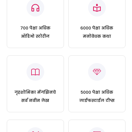
७०० पेक्षा अधिक
६००० पेक्षा अधिक
ऑडिओ स्टोरीज
मनोवेधक कथा
गृहशोभिका मॅगझिनचे
५००० पेक्षा अधिक
सर्व नवीन लेख
लाईफस्टाईल टीप्स