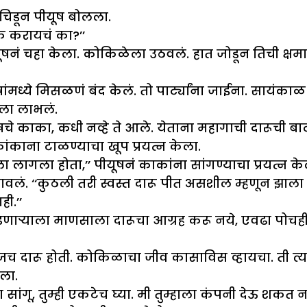
चिडून पीयूष बोलला.
क करायचं का?’’
षनं चहा केला. कोकिळेला उठवलं. हात जोडून तिची क्षमा
त्रांमध्ये मिसळणं बंद केलं. तो पार्ट्यांना जाईना. स
ला लाभलं.
े काका, कधी नव्हे ते आले. येताना महागाची दारूची ब
ंकाना टाळण्याचा खूप प्रयत्न केला.
ला लागला होता,’’ पीयूषनं काकांना सांगण्याचा प्रयत्न 
टावलं. ‘‘कुठली तरी स्वस्त दारू पीत असशील म्हणून झाल
ी.’’
ाऱ्याला माणसाला दारूचा आग्रह करू नये, एवढा पोचही न
रोजच दारू होती. कोकिळाचा जीव कासाविस व्हायचा. ती त्
ला.
 सांगू, तुम्ही एकटेच घ्या. मी तुम्हाला कंपनी देऊ शकत न