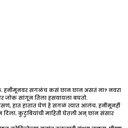
वलं. हनीमूनवर सगळंच कसं छान छान असतं ना? नवरा
डीभर जोक सांगून तिला हसवायला बघतो.
सणं, हात हातात घेणं हे सगळं त्यात आलंच. हनीमूनही
न दिला. कुटुंबियांची माहिती घेतली अन् छान संसार