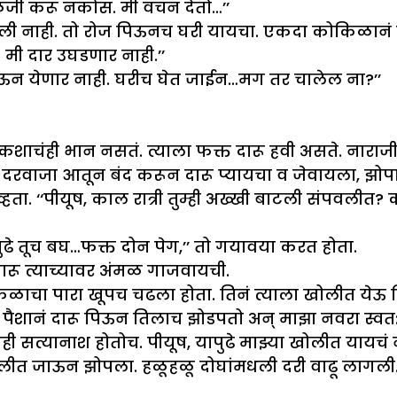
ळजी करू नकोस. मी वचन देतो…’’
 नाही. तो रोज पिऊनच घरी यायचा. एकदा कोकिळानं रात
मी दार उघडणार नाही.’’
िऊन येणार नाही. घरीच घेत जाईन…मग तर चालेल ना?’’
ाचंही भान नसतं. त्याला फक्त दारू हवी असते. नाराजी
ा दरवाजा आतून बंद करून दारू प्यायचा व जेवायला, झो
्हता. ‘‘पीयूष, काल रात्री तुम्ही अख्खी बाटली संपवलीत? 
े तूच बघ…फक्त दोन पेग,’’ तो गयावया करत होता.
ारू त्याच्यावर अंमळ गाजवायची.
ोकिळाचा पारा खूपच चढला होता. तिनं त्याला खोलीत येऊ दिल
ैशानं दारू पिऊन तिलाच झोडपतो अन् माझा नवरा स्वत:च
ही सत्यानाश होतोच. पीयूष, यापुढे माझ्या खोलीत यायचं न
ा खोलीत जाऊन झोपला. हळूहळू दोघांमधली दरी वाढू लाग