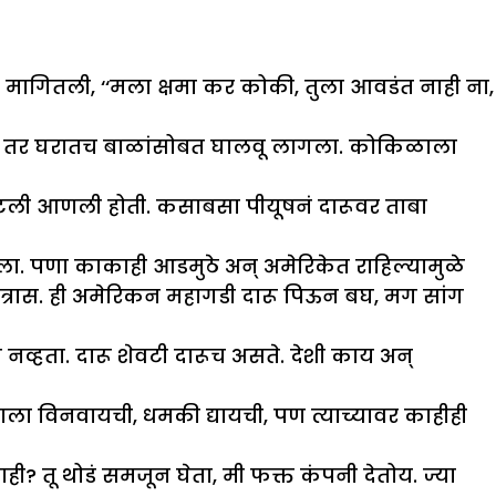
 मागितली, ‘‘मला क्षमा कर कोकी, तुला आवडंत नाही ना,
ायंकाळ तर घरातच बाळांसोबत घालवू लागला. कोकिळाला
ाटली आणली होती. कसाबसा पीयूषनं दारूवर ताबा
केला. पणा काकाही आडमुठे अन् अमेरिकेत राहिल्यामुळे
ा त्रास. ही अमेरिकन महागडी दारू पिऊन बघ, मग सांग
व्हता. दारू शेवटी दारूच असते. देशी काय अन्
याला विनवायची, धमकी द्यायची, पण त्याच्यावर काहीही
ाही? तू थोडं समजून घेता, मी फक्त कंपनी देतोय. ज्या