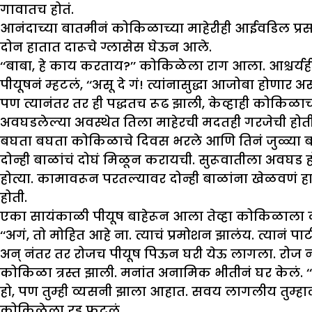
गावातच होतं.
आनंदाच्या बातमीनं कोकिळाच्या माहेरीही आईवडिल प्र
दोन हातात दारूचे ग्लासेस घेऊन आले.
‘‘बाबा, हे काय करताय?’’ कोकिळेला राग आला. आश्चर्यह
पीयूषनं म्हटलं, ‘‘असू दे गं! त्यांनासुद्धा आजोबा होणार 
पण त्यानंतर तर ही पद्धतच रूढ झाली, केव्हाही कोकिळाच्
अवघडलेल्या अवस्थेत तिला माहेरची मदतही गरजेची होती
बघता बघता कोकिळाचे दिवस भरले आणि तिनं जुळ्या बाळांन
दोन्ही बाळांचं दोघं मिळून करायची. सुरूवातीला अवघड 
होत्या. कामावरून परतल्यावर दोन्ही बाळांना खेळवणं
होती.
एका सायंकाळी पीयूष बाहेरून आला तेव्हा कोकिळाला द
‘‘अगं, तो मोहित आहे ना. त्याचं प्रमोशन झालंय. त्यानं प
अन् नंतर तर रोजच पीयूष पिऊन घरी येऊ लागला. रोज 
कोकिळा त्रस्त झाली. मनांत अनामिक भीतीनं घर केलं. ‘‘
हो, पण तुम्ही व्यसनी झाला आहात. सवय लागलीय तुम्हा
कोकिळेला रडू फुटलं.