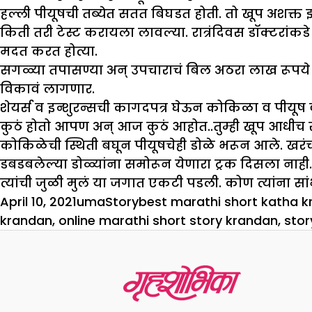
हल्ली पीयूषची तब्येत सतत बिघडत होती. तो खूप अशक्त झाल
किती तरी टेस्ट करायला लावल्या. रात्रंदिवस डॉक्टरांकडे 
मदत करत होत्या.
सगळ्या तपासण्या अन् उपचाराचं बिल अठरा लाख रूपये
विकावं लागणार.
शेयर्स व इन्शुरन्सची कागदपत्र घेऊन कोकिळा व पीयूष
कुठं होतो आपण अन् आज कुठं आहोत..तुम्ही खूप आधीच सा
कोकिळेची स्थिती बघून पीयूषचेही डोळे भरून आले. खरंच, 
डबडबलेल्या डोळ्यांना समोरून येणारा ट्रक दिसला नाह
त्यांची जुळी मुलं या जगात एकटी पडली. कोण त्यांना 
Posted
Author
Categories
Tags
April 10, 2021
uma
Story
best marathi short katha 
on
krandan
,
online marathi short story krandan
,
stor