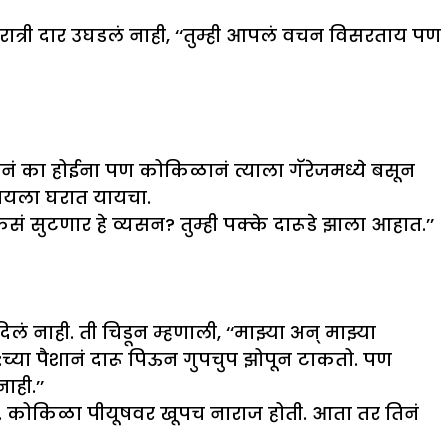
्री दार उघडलं नाही, ‘‘तुम्ही आपलं वचन विसरताय पण
नं का होईना पण कोकिळानं त्याला गॅरेजमध्ये बसून
पायला घरात यायचा.
कसं सुटणार हे व्यसन? तुम्ही पक्के दारूडे झाला आहात.’’
ं नाही. ती चिडून म्हणाली, ‘‘माझ्या अन् माझ्या
्या पैशानं दारू पिऊन गुपचुप झोपून टाकतो. पण
ाही.’’
ली. कोकिळा पीयूषवर खूपच नाराज होती. आता तर तिनं