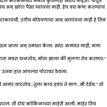
 याबद्दल कोकिळेच्या मनांत कुठलाही संशय नव्हता. पीयूष
 अन् खोटा पैसा घ्यायचा नाही. हेच वय कष्ट करण्याचं
क टाकायची. उगीच मोठेपणाचा आव आणायचा नाही हे तिनं
पिऊन आला अन् तमाशा केला. स्वत: कमवत नाही, मला
…आता नवरा छळतोय, मोठा झाला की मुलगा तेच करणार.’’
ाचा उजवा हात आपल्या पोटावर ठेवला.
त्ती आनंद वाटतोय…तुला काय हवंय ते माग…मी देईन.’’ तो
लं. ती दोघं कोकिळाच्या माहेरी आली. माहेर तिचं