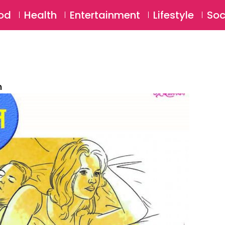
SU
od
Health
Entertainment
Lifestyle
Soc
n