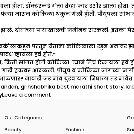
ा होता. डॉक्टरकडे गेला तेव्हा फार उशीर झाला होता. त्या
फेऱ्या मारून कोकिळा थकून गेली होती. पीयूषला सांभाळताना
 झालं. दोघांच्या पायाखालची जमीनच सरकली. इतका पैस
 वकीलाकडून परतून येताना कोकिळाला रडून अनावर झालं.
वध व्हायला हवं होतं.’’
किती सांगत होती कोकिळा. त्यानं तिचं ऐकायला हवं होतं. 
ी. गाडी ट्रकवर आदळली. पीयूष व कोकिळा जागच्या जागी
सांभाळणार? नावाडी जर नांव बुडवायला निघाला तर नावे
krandan
,
grihshobhika best marathi short story
,
kr
on
y
Leave a comment
क्रंदन
Our Categories
Gr
Beauty
Fashion
Sar