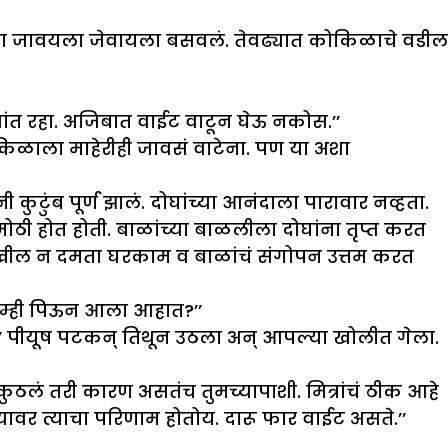
कीला जावयला जेवायला बसवलं. तेवढ्यात कोकिळाचे वडील
तू शांत रहा. अजिबात वाईट वाटून घेऊ नकोस.’’
कोकिळाला माहेरीही जावसं वाटेना. पण या अशा
ुंब पूर्ण झालं. दोघांच्या आनंदाला पारावार नव्हता.
ोठी होत होती. बाळांच्या बाळलीला दोघांना तृप्त करत
देखील न दमता घरकाम व बाळांचं संगोपन उत्तम करत
ुम्ही पिऊन आला आहात?’’
मुळे…’’ पीयूष पटकन् तिथून उठला अन् आपल्या खोलीत गेला.
कुठलं तरी कारण असतंच तुमच्यापाशी. मित्रांचं ठीक आहे
वर त्याचा परिणाम होतोय. दारू फार वाईट असते.’’