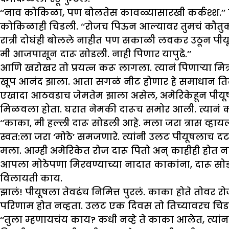
‘‘नाव कोकिळा, पण बोलतेस कावळ्यासारखी कर्कश्श.’’ 
कोकिळाही चिडली. ‘‘रोजच पिऊन आल्यावर तुमचं कौतु
रात्री दोघंही बोलले नाहीत पण सकाळी लवकर उठून पीयू
मी आजपासून दारू सोडली. नाही पिणार यापुढे.’’
आणि खरोखर तो प्रयत्न करू लागला. त्यानं पिणाऱ्या मि
खूप आनंद झाला. आता सगळं नीट होणार हे समाधान ति
एखादा आठवडाच जेमतेम झाला असेल, अमेरिकेहून पीयूषच
मिळवला होता. घरात नेमकी दारूच समोर आली. त्यानं का
‘‘काका, मी हल्ली दारू सोडली आहे. मला जरा त्रास व्हाय
स्वत:ला जरा ‘मोठे’ समजणारे. त्यांनी उलट पीयूषलाच द
मला. आम्ही अमेरिकेत रोज दारू पितो अन् काहीही होत नाह
आपला मोठेपणा मिरवण्याच्या नादात काकांना, दारू सोडण
विलायती काय.
झालं! पीयूषला तेवढंच निमित्त पुरलं. काका होते तोवर 
परिणाम होत नव्हता. उलट एक दिवस तो तिच्यावरच चिड
‘‘तुला म्हणायचंय काय? कधी नव्हे ते काका आलेत, त्यांना