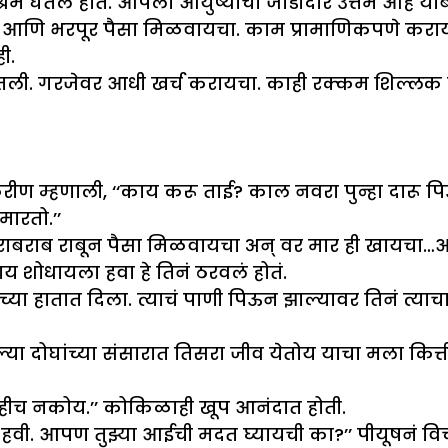
 खूप श्रम घेतले होते. आपला आयुष्याचा जोडीदार उत्तम आहे
 आणि भरपूर पैसा मिळवायचा. काम प्रामाणिकपणे करायचं
ी.
 घेतली. गरजेवर आधी खर्च करायचा. काही रक्कम शिल्ल
ण म्हणाली, ‘‘काय करू ताई? काल नवरा पुन्हा दारू 
मारतो.’’
. राबराब राबून पैसा मिळवायचा अन् वर मार ही खायचा
 शोधायला हवा हे तिनं ठरवलं होतं.
च्या हातात दिला. त्याचं पाणी पिऊन झाल्यावर तिनं त्य
 आपल्या दोघांच्या संसारात तिसरा जीव येतोय याचा मला कि
ाहीच नकोय.’’ कोकिळाही खूप आनंदात होती.
ी. आपण तुझ्या आईची मदत घ्यायची का?’’ पीयूषनं विचार