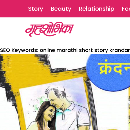
Story
Beauty
Relationship
Fo
SEO Keywords:
online marathi short story kranda