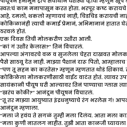
पीयूषनं हनीमून ट्रीप सर्वार्थानं यशस्वी व्हावी म्हणून
स्वत:चं काम मनापासून करत होता. भरपूर कष्ट करायचे
आहे, दमलो, थकलो म्हणायचं नाही, चिडचिड करायची नाह
कोकिळानंही त्याची कमाई प्रेमानं, अभिमानानं हातात
ठरवलं होतं.
एक दिवस तिची मोलकरीण उशीरा आली.
‘‘कां गं उशीर केलास?’’ तिनं विचारलं.
आपल्या अंगावरचे वळ व सुजलेला चेहरा दाखवत मोलकरी
पैसे साठवू देत नाही. माझ्या पैशानं दारू पितो, आम्हालाच 
‘‘पण तू सहन का करतेस? म्हणून म्हणतात थोडं शिकावं
कोकिळेला मोलकरणीसाठी वाईट वाटंत होतं. त्यावर उपाय
सायंकाळी पीयूष घरी आल्यावर तिनं पाण्याचा ग्लास त्या
‘‘खरंच कोकी?’’ आनंदून पीयूषनं विचारलं.
‘‘तू तर माझ्या आयुष्यात इंद्रधनुष्याचे रंग भरलेस गं!
आनंदून म्हणाला.
‘‘मला जे हवंय ते सगळं तुम्ही मला दिलंय. आता मला क
‘‘मला कुणी नातलग नाहीत. तुझी आता काळजी घ्यायला हव