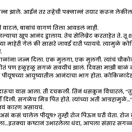
सन्न झाले. आईनं तर तऱ्हेची पक्नान्नं तयार करून ले
ी वाटलं, बाबांचं वागणं तिला आवडलं नाही.
असल्याचा खूप आनंद द्ब्रालाय. तेच सेलिब्रेट करताहेत ते. 
या माहेरी गेलं की सासरे जावई दारी प्यायचे. त्यामुळे 
.
ा जन्म दिला. एक मुलगा, एक मुलगी. त्यांचं चौकोनी कुट
होतं पण हळूहळू सगळं सवयीचं झालं. दिवसा माझी बाळं म
 हा पीयूषच्या आयुष्यातील आनंदाचा भाग होता. कोकिळा
ारूचा वास आला. ती दचकली. तिनं धसकून विचारलं, ‘‘त
ार्टी दिली. सगळेच मित्र पित होते. त्यांच्या अती आग्रहा
नवं कारण असायचं.
असं कसं चालेल पीयूष? तुम्ही रोज पिऊन घरी येता. रोज 
ला…इतक्या कष्टानं उभारलेला धंदा, आपला संसार सगळ्या