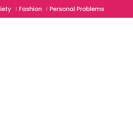
⚲
BSCRIBE
Login
iety
Fashion
Personal Problems
⚲