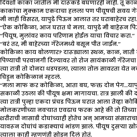
दिवशी काका जातील मी दारूकडे बघणारही नाही. तू का
काकांचा मुक्काम एकदाचा हलला पण पीयूषची सवय गेली
मी नाही विसरत, यापुढे पिऊन आलात तर घराबाहेरच रहा. 
‘‘ऐक कोकिळा, आज घरात घे मला. यापुढे मी बाहेरून प
‘‘पियूष, मुलांवर काय परिणाम होईल याचा विचार करा.’’
‘‘बरं तर, मी बाहेरच्या गॅरेजमध्ये बसून पीत जाईन.’’
कोकिळा काय बोलणार? दारूड्याला स्थळ, काळ, नाती कश
पिण्याची परवानगी दिल्यावर तो रोज सायंकाळी गॅरेजच
त्या रात्री तो दोनदा धडपडला, त्याला तोल सावरता येत नव
चिडून कोकिळानं म्हटलं.
‘‘मला माफ कर कोकिळा, आता बघ, फक्त दोन पेग…यापुढ
सकाळी उठला की पीयूष क्षमा मागायचा. रात्र झाली की द
त्या रात्री पुन्हा एकदा प्रंचड पिऊन घरात आला तेव्हा क
मोलकरणीच्या नवऱ्यात एवढाच फरक आहे की तो तिच्या प
शरीराची नासाडी दोघांच्याही होतेच अन् आमच्या संसाराचा
यावरून दोघांचं कडाक्याचं भांडण झालं. पीयूष दुसऱ्य
त्याला काही म्हणणंही सोडून दिलं होतं.