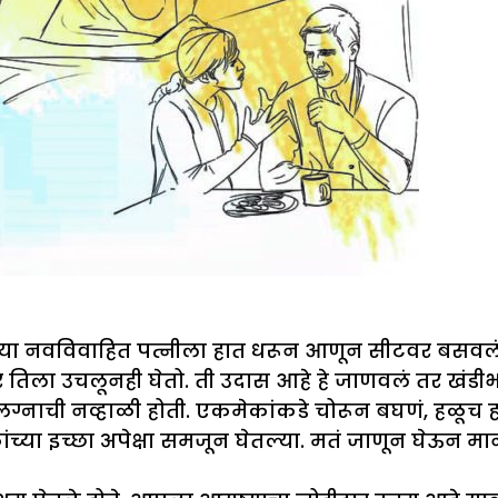
आपल्या नवविवाहित पत्नीला हात धरून आणून सीटवर बस
र तिला उचलूनही घेतो. ती उदास आहे हे जाणवलं तर खं
ग्नाची नव्हाळी होती. एकमेकांकडे चोरून बघणं, हळूच ह
ंच्या इच्छा अपेक्षा समजून घेतल्या. मतं जाणून घेऊन मा