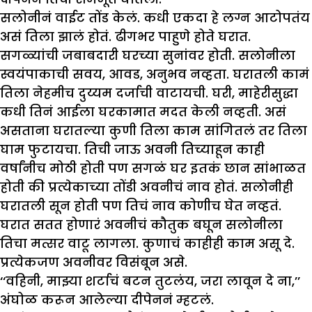
सलोनीनं वाईट तोंड केलं. कधी एकदा हे लग्न आटोपतंय
असं तिला झालं होतं. ढीगभर पाहुणे होते घरात.
सगळ्यांची जबाबदारी घरच्या सुनांवर होती. सलोनीला
स्वयंपाकाची सवय, आवड, अनुभव नव्हता. घरातली कामं
तिला नेहमीच दुय्यम दर्जाची वाटायची. घरी, माहेरीसुद्धा
कधी तिनं आईला घरकामात मदत केली नव्हती. असं
असताना घरातल्या कुणी तिला काम सांगितलं तर तिला
घाम फुटायचा. तिची जाऊ अवनी तिच्याहून काही
वर्षांनीच मोठी होती पण सगळं घर इतकं छान सांभाळत
होती की प्रत्येकाच्या तोंडी अवनीचं नाव होतं. सलोनीही
घरातली सून होती पण तिचं नाव कोणीच घेत नव्हतं.
घरात सतत होणारं अवनीचं कौतुक बघून सलोनीला
तिचा मत्सर वाटू लागला. कुणाचं काहीही काम असू दे.
प्रत्येकजण अवनीवर विसंबून असे.
‘‘वहिनी, माझ्या शर्टाचं बटन तुटलंय, जरा लावून दे ना,’’
अंघोळ करून आलेल्या दीपेननं म्हटलं.