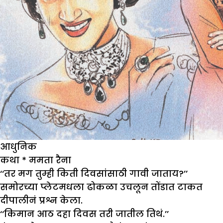
आधुनिक
कथा
* ममता रैना
‘‘तर मग तुम्ही किती दिवसांसाठी गावी जाताय?’’
समोरच्या प्लेटमधला ढोकळा उचलून तोंडात टाकत
दीपालीनं प्रश्न केला.
‘‘किमान आठ दहा दिवस तरी जातील तिथं.’’