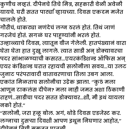
कुणीच नव्हतं. दीपेनचे तिचे मित्र, सहकारी वेळी अवेळी
यायचे. घरी सतत पार्ट्या व्हायच्या. दिवस एकदम मजेत
चालले होते.
गौरीचं, धाकट्या नणंदेचं लग्न ठरलं होतं. तिथं जाणं
गरजेचं होतं. सगळं घर पाहुण्यांनी भरलं होतं.
उन्हाळ्याचे दिवस, त्यातून वीज गेलेली. हातपंख्यानं वारा
घेता घेता हात दुखू लागले. त्यात साडी अन् डोक्यावरचा
पदर सांभाळण्याची कसरत…एयरकंडिशन्ड ऑफिस अन्
एयर कंडिशन्ड घरात रहायची सलोनीला सवय…या उलट
जुनाट परंपरावादी वातावरणाचा तिला उबग आला.
एकांत मिळताच सलोनीचा उद्रेक झाला. ‘‘कुठं मला
आणून टाकलंस दीपेन? मला नाही जमत अशा ठिकाणी
राहणं…साडीचा पदर सतत डोक्यावर…शी, मी इथं यायला
नको होतं.’’
‘‘सलोनी, जरा हळू बोल. अगं, थोडे दिवस एडजेस्ट कर.
लग्नाचा दुसऱ्या दिवशी आपण इथून निघणार आहोत,’’
दीपेननं तिची समजूत घातली.