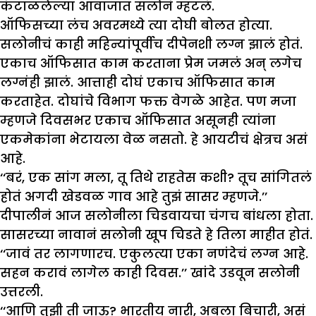
कंटाळलेल्या आवाजात सलोनं म्हटलं.
ऑफिसच्या लंच अवरमध्ये त्या दोघी बोलत होत्या.
सलोनीचं काही महिन्यांपूर्वीच दीपेनशी लग्न झालं होतं.
एकाच ऑफिसात काम करताना प्रेम जमलं अन् लगेच
लग्नंही झालं. आत्ताही दोघं एकाच ऑफिसात काम
करताहेत. दोघांचे विभाग फक्त वेगळे आहेत. पण मजा
म्हणजे दिवसभर एकाच ऑफिसात असूनही त्यांना
एकमेकांना भेटायला वेळ नसतो. हे आयटीचं क्षेत्रच असं
आहे.
‘‘बरं, एक सांग मला, तू तिथे राहतेस कशी? तूच सांगितलं
होतं अगदी खेडवळ गाव आहे तुझं सासर म्हणजे.’’
दीपालीनं आज सलोनीला चिडवायचा चंगच बांधला होता.
सासरच्या नावानं सलोनी खूप चिडते हे तिला माहीत होतं.
‘‘जावं तर लागणारच. एकुलत्या एका नणंदेचं लग्न आहे.
सहन करावं लागेल काही दिवस.’’ खांदे उडवून सलोनी
उत्तरली.
‘‘आणि तुझी ती जाऊ? भारतीय नारी, अबला बिचारी, असं