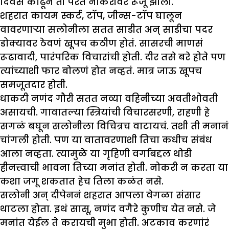
दिवस काढून ती परत नोकरीवर रूजू झाली.
शहरात कायम स्कर्ट, टॉप, जीन्स-टॉप घालून
वावरणाऱ्या सलोनीला सतत साडीत अन् साडीचा पदर
डोक्यावर ठेवणं खूपच कठीण होतं. सासरची माणसं
रूढावादी, पारंपरिक विचारांची होती. दीर तसे बरे होते पण
त्यांच्याशी फार बोलणं होत नव्हतं. मात्र जाऊ खूपच
समजूतदार होती.
धाकटी नणंद गौरी सतत नव्या वहिनीच्या अवतीभोवती
असायची. गावातल्या स्त्रियांची विचारसरणी, राहणी हे
सगळं बघून सलोनीला विचित्रच वाटायचं. तशी ती मनानं
चांगली होती. पण या वातावरणाशी तिचा कधीच संबंध
आला नव्हता. त्यामुळे या गृहिणी वर्गाबद्दल थोडी
हीनत्त्वाची भावना तिच्या मनांत होती. नोकरी न करता या
कशा जगू शकतात हेच तिला कळंत नसे.
सलोनी अन् दीपेननं शहरात आपला वेगळा संसार
थाटला होता. इथं सासू, नणंद वगैरे कुणीच येत नसे. जे
मनांत येईल ते करायची मुभा होती. अटकाव करणांरं