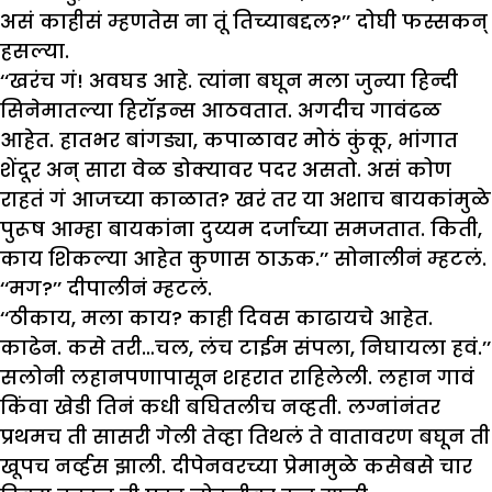
असं काहीसं म्हणतेस ना तूं तिच्याबद्दल?’’ दोघी फस्सकन्
हसल्या.
‘‘खरंच गं! अवघड आहे. त्यांना बघून मला जुन्या हिन्दी
सिनेमातल्या हिरॉइन्स आठवतात. अगदीच गावंढळ
आहेत. हातभर बांगड्या, कपाळावर मोठं कुंकू, भांगात
शेंदूर अन् सारा वेळ डोक्यावर पदर असतो. असं कोण
राहतं गं आजच्या काळात? खरं तर या अशाच बायकांमुळे
पुरूष आम्हा बायकांना दुय्यम दर्जाच्या समजतात. किती,
काय शिकल्या आहेत कुणास ठाऊक.’’ सोनालीनं म्हटलं.
‘‘मग?’’ दीपालीनं म्हटलं.
‘‘ठीकाय, मला काय? काही दिवस काढायचे आहेत.
काढेन. कसे तरी…चल, लंच टाईम संपला, निघायला हवं.’’
सलोनी लहानपणापासून शहरात राहिलेली. लहान गावं
किंवा खेडी तिनं कधी बघितलीच नव्हती. लग्नांनंतर
प्रथमच ती सासरी गेली तेव्हा तिथलं ते वातावरण बघून ती
खूपच नर्व्हस झाली. दीपेनवरच्या प्रेमामुळे कसेबसे चार