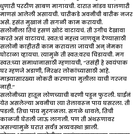
धुणारी परटीण साबण मागायची. दारात मांडव घालणारी
माणसं आलेली असायची. चारीकडे अवनीची बारीक नजर
असे. हसंत मुखानं ती सगळी काम करायची.
सलोनीला तिचं हसणं खोटं वाटायचं. ती उगीच देखावा
करते असं वाटायचं. स्वत:चं महत्त्व जाणवून देण्यासाठी
सलोनी काहीतरी काम करायला जायची अन् नेमका
घोटाळा व्हायचा. त्यामुळे ती स्वत:वरच चिडायची. मग
स्वत:च्या समाधानासाठी म्हणायची, ‘‘तसंही हे स्वयंपाक
घर म्हणजे अडाणी, निरक्षर लोकांच्यासाठी आहे.
माझ्यासारख्या नोकरी करणाऱ्या मुलीला याची गरजच
नाही.’’
सलोनीच्या हातून लोणच्याची बरणी पडून फुटली. घाईनं
येत असलेल्या अवनीचा त्या तेलावरून पाय घसरला. ती
पडली. तिचा पाय मुरगळला. सगळे धावले, तिची
काळजी घेतली जाऊ लागली. पण ती अंथरूणावर
असल्यामुळे घरात सर्वत्र अव्यवस्था झाली.