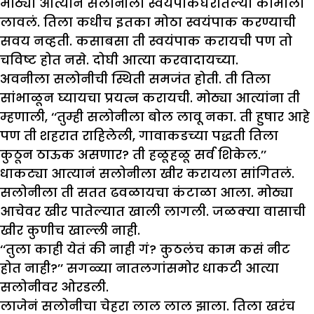
मोठ्या आत्यानं सलोनीला स्वयंपाकघरातल्या कामाला
लावलं. तिला कधीच इतका मोठा स्वयंपाक करण्याची
सवय नव्हती. कसाबसा ती स्वयंपाक करायची पण तो
चविष्ट होत नसे. दोघी आत्या करवादायच्या.
अवनीला सलोनीची स्थिती समजंत होती. ती तिला
सांभाळून घ्यायचा प्रयत्न करायची. मोठ्या आत्यांना ती
म्हणाली, ‘‘तुम्ही सलोनीला बोल लावू नका. ती हुषार आहे
पण ती शहरात राहिलेली, गावाकडच्या पद्धती तिला
कुठून ठाऊक असणार? ती हळूहळू सर्व शिकेल.’’
धाकट्या आत्यानं सलोनीला खीर करायला सांगितलं.
सलोनीला ती सतत ढवळायचा कंटाळा आला. मोठ्या
आचेवर खीर पातेल्यात खाली लागली. जळक्या वासाची
खीर कुणीच खाल्ली नाही.
‘‘तुला काही येतं की नाही गं? कुठलंच काम कसं नीट
होत नाही?’’ सगळ्या नातलगांसमोर धाकटी आत्या
सलोनीवर ओरडली.
लाजेनं सलोनीचा चेहरा लाल लाल झाला. तिला खरंच