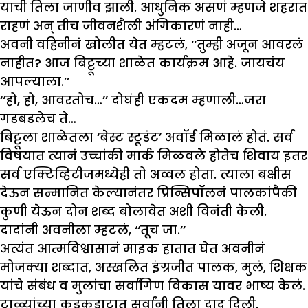
याची तिला जाणीव झाली. आधुनिक असणं म्हणजे शहरात
राहणं अन् तीच जीवनशैली अंगिकारणं नाही…
अवनी वहिनीनं खोलीत येत म्हटलं, ‘‘तुम्ही अजून आवरलं
नाहीत? आज बिट्टूच्या शाळेत कार्यक्रम आहे. जायचंय
आपल्याला.’’
‘‘हो, हो, आवरतोच…’’ दोघंही एकदम म्हणाली…जरा
गडबडलेच ते…
बिट्टूला शाळेतला ‘बेस्ट स्टूडंट’ अवॉर्ड मिळालं होतं. सर्व
विषयात त्यानं उच्चांकी मार्क मिळवले होतेच शिवाय इतर
सर्व एक्टिव्हिटीजमध्येही तो अव्वल होता. त्याला बक्षीस
देऊन सन्मानित केल्यानंतर प्रिन्सिपॉलनं पालकांपैकी
कुणी येऊन दोन शब्द बोलावेत अशी विनंती केली.
दादांनी अवनीला म्हटलं, ‘‘तूच जा.’’
अत्यंत आत्मविश्वासानं माइक हातात घेत अवनीनं
मोजक्या शब्दात, अस्खलित इंग्रजीत पालक, मुलं, शिक्षक
यांचे संबंध व मुलांचा सर्वांगिण विकास यावर भाष्य केलं.
टाळ्यांच्या कडकडाटात सर्वांनी तिला दाद दिली.