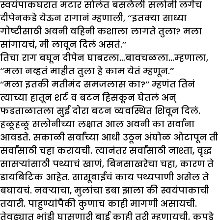
स्वयंपाकघरात मटार सोलंत बसलेली सलोनी लगेच
दीपेनकडे येऊन रागानं म्हणाली, ‘‘इतक्या साध्या
गोष्टीसाठी अवनी वहिनी कशाला लागते तुला? मला
सांगायचं, मी लावून दिलं असतं.’’
तिचा राग बघून दीपेन घाबरला…बावचळला…म्हणाला,
‘‘मला नव्हतं माहीत तुला हे काम येतं म्हणून.’’
‘‘मला इतकी मतीमंद समजलास का?’’ म्हणंत तिनं
त्याच्या हातून शर्ट व बटन हिसकून घेतलं अन्
फडताळातला सुई दोरा बटन व्यवस्थित शिवून दिलं.
हळूहळू सलोनीच्या लक्षात आल अवनी का सर्वांना
आवडते. सकाळी सर्वांच्या आधी उठून अंघोळ ओटापून ती
सर्वांसाठी चहा करायची. त्यानंतर सर्वांसाठी नाश्ता, वृद्ध
सासऱ्यांसाठी पथ्याचं खाणं, बिनसाखरेचा चहा, कारण ते
डायबिटिक आहेत. सासूबाईंचं काय पथ्यपाणी असेल ते
बघायचं. नवऱ्याचा, मुलांचा डबा झाला की स्वयंपाकाची
तयारी. पाहुण्यांपैकी कुणाच काही मागणी असायची.
तेवढ्यात भांडी घासणारी बाई काही तरी म्हणायची, कपडे