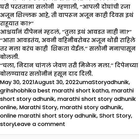
घरी परतताना सलोनी म्हणाली, ‘‘आपली दोघांची रजा
अजून शिल्लक आहे, ती वापरून अजून काही दिवस इथं
राहूयात का?’’
आश्चर्यानं दीपेननं म्हटलं, ‘‘तुला इथं आवडत नाही ना?’’
‘‘आता आवडतंय, अवनी वहिनीबरोबर अजून थोडी राहिले
तर मला बरंच काही शिकता येईल.’’ सलोनी मनापासून
बोलली.
‘‘चला, निदान चांगलं जेवण तरी मिळेल मला.’’ दिपेनच्या
बोलण्यावर सलोनीनं हसून दाद दिली.
Posted
Author
Categories
Tags
May 30, 2021
August 30, 2022
uma
Story
adhunik
,
on
grihshobhika best marathi short katha
,
marathi
short story adhunik
,
marathi short story adhunik
online
,
Marathi Story
,
marathi story adhunik
,
online marathi short story adhunik
,
Short Story
,
on
story
Leave a comment
आधुनिक