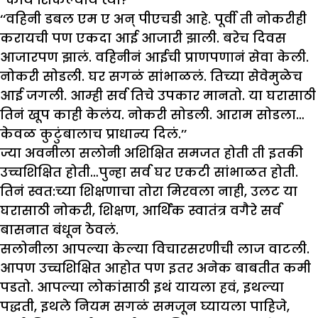
‘‘वहिनी डबल एम ए अन् पीएचडी आहे. पूर्वी ती नोकरीही
करायची पण एकदा आई आजारी झाली. बरेच दिवस
आजारपण झालं. वहिनीनं आईची प्राणपणानं सेवा केली.
नोकरी सोडली. घर सगळं सांभाळलं. तिच्या सेवेमुळेच
आई जगली. आम्ही सर्व तिचे उपकार मानतो. या घरासाठी
तिनं खूप काही केलंय. नोकरी सोडली. आराम सोडला…
केवळ कुटुंबालाच प्राधान्य दिलं.’’
ज्या अवनीला सलोनी अशिक्षित समजत होती ती इतकी
उच्चशिक्षित होती…पुन्हा सर्व घर एकटी सांभाळत होती.
तिनं स्वत:च्या शिक्षणाचा तोरा मिरवला नाही, उलट या
घरासाठी नोकरी, शिक्षण, आर्थिक स्वातंत्र वगैरे सर्व
बासनात बंधून ठेवलं.
सलोनीला आपल्या केल्या विचारसरणीची लाज वाटली.
आपण उच्चशिक्षित आहोत पण इतर अनेक बाबतीत कमी
पडतो. आपल्या लोकांसाठी इथं यायला हवं, इथल्या
पद्धती, इथले नियम सगळं समजून घ्यायला पाहिजे,