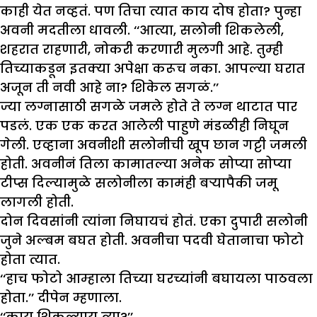
काही येत नव्हतं. पण तिचा त्यात काय दोष होता? पुन्हा
अवनी मदतीला धावली. ‘‘आत्या, सलोनी शिकलेली,
शहरात राहणारी, नोकरी करणारी मुलगी आहे. तुम्ही
तिच्याकडून इतक्या अपेक्षा करूच नका. आपल्या घरात
अजून ती नवी आहे ना? शिकेल सगळं.’’
ज्या लग्नासाठी सगळे जमले होते ते लग्न थाटात पार
पडलं. एक एक करत आलेली पाहुणे मंडळीही निघून
गेली. एव्हाना अवनीशी सलोनीची खूप छान गट्टी जमली
होती. अवनीनं तिला कामातल्या अनेक सोप्या सोप्या
टीप्स दिल्यामुळे सलोनीला कामंही बऱ्यापैकी जमू
लागली होती.
दोन दिवसांनी त्यांना निघायचं होतं. एका दुपारी सलोनी
जुने अल्बम बघत होती. अवनीचा पदवी घेतानाचा फोटो
होता त्यात.
‘‘हाच फोटो आम्हाला तिच्या घरच्यांनी बघायला पाठवला
होता.’’ दीपेन म्हणाला.
‘‘काय शिकल्याय त्या?’’