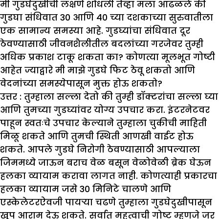
मी गुडघेदुखीची लक्षणे शोधली तेव्हा मला आढळले की
गुडघा संधिवात
30
आणि
40
च्या दशकाच्या सुरुवातीला
एक सामान्य समस्या आहे. गुडघ्यांचा संधिवात दूर
ठेवण्यासाठी जीवनशैलीतील बदलांच्या गरजेवर तुम्ही
अधिक प्रकाश टाकू शकता का
?
कोणत्या मूलभूत गोष्टी
आहेत ज्याद्वारे मी माझे गुडघे फिट ठेवू शकतो आणि
वेदनांच्या समस्येपासून मुक्त होऊ शकतो
?
उत्तर :
तुम्हाला सल्ला देतो की तुम्ही डॉक्टरांचा सल्ला घ्या
आणि तुमच्या गुडघ्यांवर योग्य उपचार करा. इंटरनेटवर
पाहून स्वतःचे उपचार केल्याने तुम्हाला चुकीची माहिती
मिळू शकते आणि तुमची स्थिती आणखी वाईट होऊ
शकते. आपले गुडघे निरोगी ठेवण्यासाठी आपल्याला
जिममध्ये जाऊन बराच वेळ बसून वेळोवेळी ब्रेक घेऊन
हलका व्यायाम करावा लागत नाही. कोणत्याही प्रकारचा
हलका व्यायाम जसे 30 मिनिटे चालणे आणि
एस्केलेटरऐवजी पायऱ्या चढणे तुम्हाला गुडघेदुखीपासून
खूप आराम देऊ शकते. सर्वात महत्वाची गोष्ट म्हणजे जर