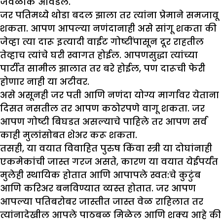
जवळीक आवडेल.
जर पतिमध्ये थोडा बदल झाला तर त्यांना प्रेमाने समजावू
शकता. आपण आपल्या नणंदानाही असे सांगू शकता की
जेव्हा त्या दारू इत्यादी वाईट गोष्टींपासून दूर राहतील
तेव्हाच त्यांचे घरी स्वागत होईल. आपणसुद्धा त्यांच्या
पार्टीत सामील झालात तर बरे होईल, पण दारूची फेरी
होणार नाही या अटीवर.
असे असूनही जर पती आणि नणंदा योग्य मार्गावर येताना
दिसत नसतील तर आपण कठोरपणे वागू शकता. जर
आपण गोष्टी बिघडत असल्याचे पाहिले तर आपण सर्व
काही मुलांसोबत शेअर करू शकता.
तसही, या वयात विवाहित पुरुष किंवा स्त्री या दोघांनाही
एकमेकांची जास्त गरज असते, कारण या वयात येईपर्यंत
मुलेही स्थायिक होतात आणि आपापले स्वत:चे कुटुंब
आणि करिअर बनविण्यात व्यस्त होतात. जर आपण
आपल्या पतिबरोबर जास्तीत जास्त वेळ राहिलात तर
त्यांनादेखील आपले पाठबळ मिळेल आणि शक्य आहे की