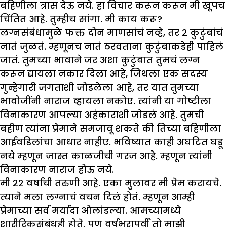
बहिणीला त्रास देऊ नये. हा विचार करून करून मी खूपच
चिंतित आहे. तुम्हीच सांगा. मी काय करू
?
लग्नसंबंधामुळे फक्त दोन माणसांचं नव्हे, तर २ कुटुंबांचं
नातं जुळतं. म्हणूनच नातं ठरवताना कुटुंबाकडेही पाहिलं
जातं. तुमच्या भावाने जर अशा कुटुंबात तुमचं लग्न
करून द्यायला नकार दिला आहे, जिथला एक सदस्य
गुन्हेगारी जगताशी जोडलेला आहे, तर यात तुमच्या
भावोजींनी नाराज व्हायला नकोए. त्यांनी या गोष्टीला
विनाकारण आपल्या अहंकाराशी जोडलं आहे. तुमची
बहीण त्यांना प्रेमाने समजावू शकते की तिच्या बहिणीला
आईवडिलांचा आधार नाहीए. भविष्यात काही अघटित घडू
नये म्हणून जास्त काळजीची गरज आहे. म्हणून त्यांनी
विनाकारण नाराज होऊ नये.
मी २२ वर्षांची तरुणी आहे. एका मुलावर मी प्रेम करायचे.
त्याने मला लग्नाचं वचन दिलं होतं. म्हणून आम्ही
प्रेमाच्या सर्व मर्यादा ओलांडल्या. आमच्यामध्ये
शारीरिकसंबंधही होते
,
पण वर्षभरापूर्वी तो मा
झी