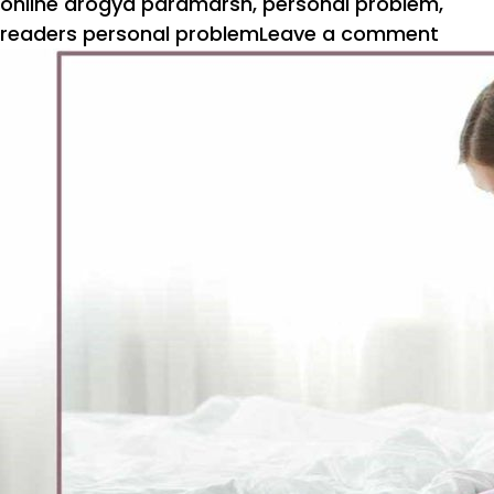
online arogya paramarsh
,
personal problem
,
on
readers personal problem
Leave a comment
आरोग्
परामर्