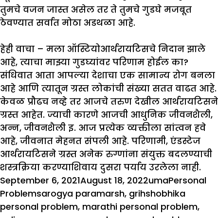
तुमचे वजन जास्त असेल तर ते तुमचे गुडघे मजबूत
ठेवण्यात सर्वात मोठा अडथळा आहे.
हेही वाचा – मला ऑस्टियोआर्थरायटिसचे निदान झाले
आहे, त्याचा माझ्या गुडघ्यांवर परिणाम होईल का?
संधिवात आता आपल्या देशाचा एक सामान्य रोग बनला
आहे आणि त्यातून ग्रस्त लोकांची संख्या सतत वाढत आहे.
केवळ प्रौढच नव्हे तर आजचे तरुण देखील आर्थरायटिसने
ग्रस्त आहेत. ज्याची कारणे आजची आधुनिक जीवनशैली,
अन्न, जीवनशैली इ. आज प्रत्येक व्यक्तीला सांत्वन हवे
आहे, जीवनात मेहनत संपली आहे. परिणामी, एंडस्टेज
आर्थरायटिसने ग्रस्त अनेक रुग्णांना संयुक्त बदलण्याची
शस्त्रक्रिया करण्याशिवाय दुसरा पर्याय उरलेला नाही.
Posted
Author
Categories
September 6, 2021
August 18, 2022
uma
Personal
on
Tags
Problems
arogya paramarsh
,
grihshobhika
personal problem
,
marathi personal problem
,