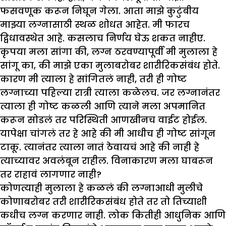
फसवणूक करून निघून गेला. आता मा
झे
कुटुंबीय
मा
झ्
या लग्नासाठी स्थळ
शोधत आहेत. मी फारच
द्विधावस्थेत आहे. कसलाच निर्णय घेऊ शकत नाहीए.
कृपया मला सांगा की
,
लग्न ठरवण्यापूर्वी मी मुलाला हे
सांगू का
,
की मा
झे
एका मुलाबरोबर शारीरिकसंबंध होते.
कारण मी त्याला हे सांगितलं नाही
,
तरी ही गोष्ट
लग्नाच्या पहिल्या रात्री त्याला कळेलच. जर लग्नानंतर
त्याला ही गोष्ट कळली आणि त्याने मला अपमानित
करून सोडलं तर परिस्थिती आणखीनच वाईट होईल.
यापेक्षा चांगलं तर हे आहे की मी आधीच ही गोष्ट सांगून
टाकू. त्यानंतर त्याला नातं ठेवायचं आहे की नाही हे
त्याच्यावर अवलंबून राहील. विनाकारण मला घाबरून
तर राहावं लागणार नाही
?
कोणत्याही मुलाला हे कळलं की लग्नाआधी मुलीचे
कोणाबरोबर तरी शारीरिकसंबंध होते तर तो तिच्याशी
कधीच लग्न करणार नाही. लोक कितीही आधुनिक आणि