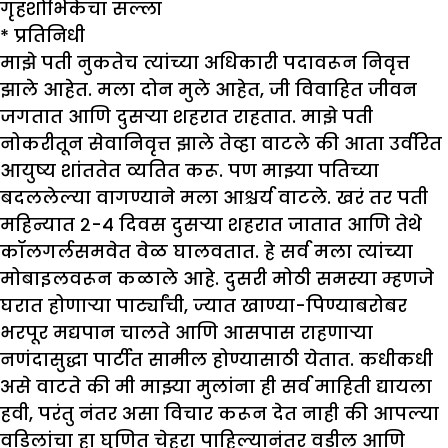
गृहशोभिकेचा सल्ला
* प्रतिनिधी
मा
झे
पती नुकतेच त्यांच्या अधिकारी पदावरून निवृत्त
झा
ले आहेत. मला दोन मुले आहेत
, जी विवाहित जीवन
जगतात आणि दुसऱ्या शहरात राहतात. मा
झे
पती
नोकरीतून सेवानिवृत्त
झा
ले तेव्हा वाटले की आता उर्वरित
आयुष्य शांततेत व्यतित करू. पण मा
झ्
या पतिच्या
बदललेल्या वागण्याने मला आश्चर्य वाटले. खरं तर पती
महिन्यात २-४ दिवस दुसऱ्या शहरात जातात आणि तेथे
कॉलगर्लसमवेत वेळ घालवतात. हे सर्व मला त्यांच्या
मोबाइलवरून कळाले आहे. दुसरी मोठी समस्या म्हणजे
घरात होणाऱ्या पार्ट्यांची
, ज्यात खाण्या-पिण्याबरोबर
भरपूर मद्यपान चालते आणि आसपास राहणाऱ्या
नणंदासुद्धा पार्टीत सामील होण्यासाठी येतात. कधीकधी
असे वाटते की मी मा
झ्
या मुलांना ही सर्व माहिती द्यायला
हवी
, परंतु नंतर असा विचार करून देत नाही की आपल्या
वडिलांचा हा घृणित चेहरा पाहिल्यानंतर वडील आणि