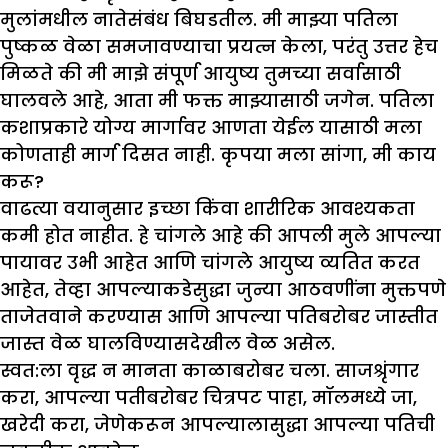
मुलांमधील नातेसंबंध बिघडतील. मी मा
झ्
या पतिला
पुष्कळ वेळा समजावण्याचा प्रयत्न केला
, परंतु उत्तर हेच
मिळते की मी मा
झे
संपूर्ण आयुष्य तुमच्या सर्वासाठी
घालवले आहे
, आता मी फक्त मा
झ्
यासाठी जगेन. पतिला
कशाप्रकारे योग्य मार्गावर आणता येईल यासाठी मला
कोणताही मार्ग दिसत नाही. कृपया मला सांगा
, मी काय
करू?
वाढत्या वयानुसार इच्छा किंवा शारीरिक आवश्यकता
कमी होत नाहीत. हे चांगले आहे की आपली मुले आपल्या
पायावर उभी आहेत आणि चांगले आयुष्य व्यतित करत
आहेत, तेव्हा आपल्याकडेसुद्धा जुन्या आठवणींना मुक्तपणे
ताजेतवाने करण्यास आणि आपल्या पतिबरोबर जास्तीत
जास्त वेळ घालविण्यासदेखील वेळ असेल.
स्वत:ला वृद्ध न मानता काळाबरोबर चला. साजश्रृंगार
करा, आपल्या पतीबरोबर चित्रपट पाहा, मॉलमध्ये जा,
खरेदी करा, जेणेकरून आपल्यालासुद्धा आपल्या पतिची