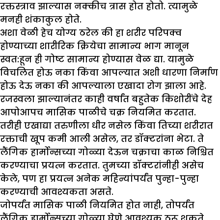
रक्तस्त्राव झाल्यास नक्कीच त्रास होत होतो. त्यामुळे
मनही शंकाकुल होते.
अशा वेळी हेच योग्य ठरेल की हा शरीर परिपक्व
होण्याच्या शारीरिक क्रियेचा सामान्य भाग मानून
स्वत:हून ही गोष्ट सामान्य होण्यास वेळ द्या. यामुळे
विचलित होऊ नका किंवा आपल्यात अशी धारणा निर्माण
होऊ देऊ नका की आपल्याला एखादा रोग झाला आहे.
रजस्वला झाल्यानंतर काही वर्षांत बहुतेक किशोरींचे देह
आपोआपच मासिक पाळीचे चक्र नियमित करतात.
तरीही एखाद्या तरुणीला धीर नसेल किंवा तिच्या शरीरात
रक्ताची खूप कमी आली असेल, तर डॉक्टरांना भेटा. ते
लैंगिक हार्मोन्सच्या गोळ्या देऊन चक्राचा काळ निश्चित
करण्याचा प्रयत्न करतात. तुमच्या डॉक्टरांनीही असेच
केले, पण हा प्रयत्न अनेक महिन्यांपर्यंत पुन्हा-पुन्हा
करण्याची आवश्यकता असते.
जोपर्यंत मासिक पाळी नियमित होत नाही, तोपर्यंत
लैंगिक हार्मोन्सच्या गोळ्या घेणे आवश्यक ठरू शकते.