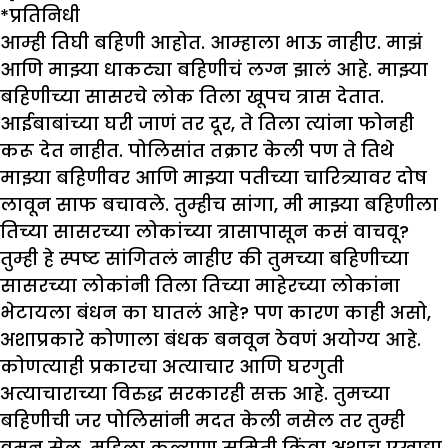
*
प्रतिनिधी
आम्ही तिघी बहिणी आहोत. आम्हाला भाऊ नाहीए. मा
झं
आणि मा
झ्
या धाकट्या बहिणीचं लग्न
झालं
आहे. मा
झ्
बहिणीच्या सासरचे लोक तिला खूपच त्रास देतात.
आईबाबांच्या घरी जा
णं
तर दूर
,
ते तिला त्यांना फोनही
करू देत नाहीत. पोलिसांत तक्रार केली पण ते तिथे
मा
झ्
या बहिणीवर आणि मा
झ्
या पतीच्या चारित्र्यावर दोष
लावून साफ बचावले. तुम्हीच सांगा
,
मी मा
झ्
या बहिणीला
तिच्या सासरच्या लोकांच्या त्रासापासून कसं वाचवू
?
तुम्ही हे स्पष्ट सांगितलं नाहीए की तुमच्या बहिणीच्या
सासरच्या लोकांनी तिला तिच्या माहेरच्या लोकांना
भेटायला बंधन का घातलं आहे? पण कारण काही असो,
अशाप्रकारे कोणाला बंधक बनवून ठेवणं अयोग्य आहे.
कोणत्याही प्रकारचा अत्याचार आणि घरगुती
अत्याचाराच्या विरुद्ध सरकारही सक्त आहे. तुमच्या
बहिणीची जर पोलिसांनी मदत केली नसेल तर तुम्ही
वुमन सेल, महिला कल्याण समिती किंवा अशाच एखाद्या