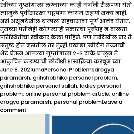
स्त्रीच्या गुप्तांगाला लग्नाच्या काही वर्षांनी सैलपणा येतो
त्यामुळे पूर्वीसारखा घट्टपणा कायम राहाणं शक्य नाही.
असं असूनदेखील दाम्पत्य सहवासाचा पूर्ण आनंद घेतात.
तुमच्या पतीनेही कोणत्याही प्रकारचा पूर्वग्रह न बाळता
परिस्थितीचा स्वीकार केला पाहिजे. पण तरीदेखील जर ते
संतुष्ट होत नसतील तर तुम्ही एखाद्या स्त्रीरोग तज्ज्ञाची
भेट घेऊन आपल्या गुप्तांगाला २-३ टाके घालून ते
आकुंचित करण्याची छोटीशी शस्त्रक्रिया करवून घ्या.
Posted
Author
Categories
Tags
June 8, 2021
uma
Personal Problems
arogya
on
paramarsh
,
grihshobhika personal problem
,
grihshobhika personal sallah
,
ladies personal
problem
,
online personal problem article
,
onlline
arogya paramarsh
,
personal problem
Leave a
on
comment
गृहशोभिकेचा
सल्ला