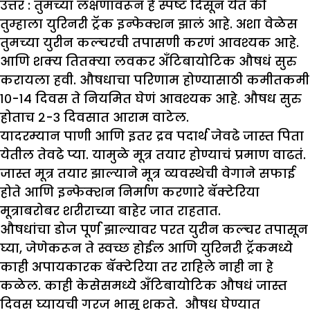
उत्तर :
तुमच्या लक्षणांवरून हे स्पष्ट दिसून येतं की
तुम्हाला युरिनरी ट्रॅक इन्फेक्शन झालं आहे. अशा वेळेस
तुमच्या युरीन कल्चरची तपासणी करणं आवश्यक आहे.
आणि शक्य तितक्या लवकर अँटिबायोटिक औषधं सुरु
करायला हवी. औषधाचा परिणाम होण्यासाठी कमीतकमी
१०-१४ दिवस ते नियमित घेणं आवश्यक आहे. औषध सुरु
होताच २-३ दिवसात आराम वाटेल.
यादरम्यान पाणी आणि इतर द्रव पदार्थ जेवढे जास्त पिता
येतील तेवढे प्या. यामुळे मूत्र तयार होण्याचं प्रमाण वाढतं.
जास्त मूत्र तयार झाल्याने मूत्र व्यवस्थेची वेगाने सफाई
होते आणि इन्फेक्शन निर्माण करणारे बॅक्टेरिया
मूत्राबरोबर शरीराच्या बाहेर जात राहतात.
औषधांचा डोज पूर्ण झाल्यावर परत युरीन कल्चर तपासून
घ्या, जेणेकरून ते स्वच्छ होईल आणि युरिनरी ट्रॅकमध्ये
काही अपायकारक बॅक्टेरिया तर राहिले नाही ना हे
कळेल. काही केसेसमध्ये अँटिबायोटिक औषधं जास्त
दिवस घ्यायची गरज भासू शकते. औषध घेण्यात