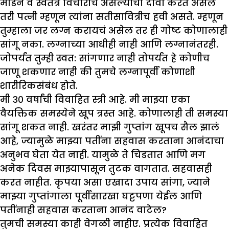
मॉडर्न व स्वतंत्र विचारांचे असल्याचा दावा करत असले
तरी पत्नी म्हणून त्यांना सतीसावित्रीच हवी असते. म्हणून
तुम्हाला जर लग्न करायचं असेल तर ही गोष्ट कोणालाही
सांगू नका. लग्नाच्या आधीही नाही आणि लग्नानंतरही.
जोपर्यंत तुम्ही स्वत: सांगणार नाही तोपर्यंत हे कोणीच
जाणू शकणार नाही की तुमचे लग्नापूर्वी कोणाशी
शारीरिकसंबंध होते.
मी ३० वर्षांची विवाहित स्त्री आहे. मी मा
झ्
या एका
वैयक्तिक समस्येने खूप त्रस्त आहे. कोणालाही ती समस्या
सांगू शकत नाही. खरंतर मा
झी
गुप्तांग खूपच सैल
झा
लं
आहे
,
ज्यामुळे मा
झ्
या पतींना सहवास करताना आनंदाचा
अनुभव घेता येत नाही. यामुळे ते चिडतात आणि मग
अनेक दिवस मा
झ्
यापासून तुटक वागतात. सहवासही
करत नाहीत. कृपया असा एखादा उपाय सांगा
,
ज्याने
मा
झ्
या गुप्तांगाला पूर्वीसारखा घट्टपणा येईल आणि
पतींनाही सहवास करताना आनंद वाटेल
?
तुमची समस्या काही वेगळी नाहीए. प्रत्येक विवाहित