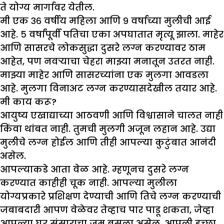
ते योग्य मार्गावर येतील.
मी एक ३६ वर्षीय महिला आणि ९ वर्षाच्या मुलीची आई
आहे. ५ वर्षांपूर्वी पतिचा एका अपघातात मृत्यू
झा
ला. माहेर
आणि सासरचे लोकसुद्धा दुसरे लग्न करण्यावर ठाम
आहेत
, पण नवऱ्याचा चेहरा मा
झ्
या मनातून उतरत नाही.
मा
झ्
या माहेर आणि सासरच्यांना एक मुलगा आवडला
आहे. मुलगा विनाअट लग्न करण्यासदेखील तयार आहे.
मी काय करू
?
आयुष्य एखाद्याच्या आठवणी आणि विश्वासाने चालत नाही
किंवा थांबत नाही. तुमची मुलगी अजून लहान आहे. उद्या
मुलीचे लग्न होईल आणि तीही आपल्या कुटुंबात आनंदी
असेल.
आपल्याकडे आता वेळ आहे. म्हणूनच दुसरे लग्न
करण्यात काहीही चूक नाही. आपल्या मुलीला
योग्यप्रकारे प्रशिक्षण देण्याची आणि तिचे लग्न करण्याची
जबाबदारी आपण वेळेवर तेव्हाच पार पाडू शकता, जेव्हा
आपल्या घर संसाराचा जम बसला असेल. आपली इच्छा