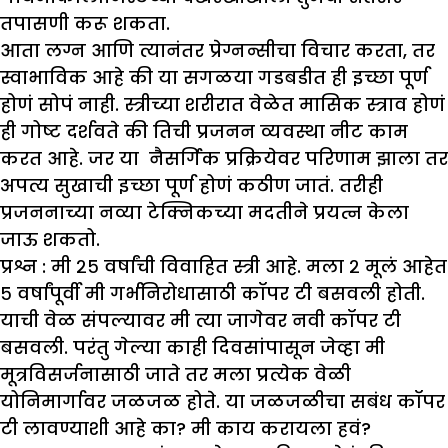
तपासणी करू शकता.
आता लग्न आणि त्यानंतर प्रेग्नन्सीचा विचार करता, तर
स्वाभाविक आहे की या सगळया गडबडीत ही इच्छा पूर्ण
होणं सोपं नाही. स्त्रीच्या शरीरात वेळेत मासिक स्त्राव होणं
ही गोष्ट दर्शवते की तिची प्रजनन व्यवस्था नीट काम
करत आहे. जर या नैसर्गिक प्रक्रियेवर परिणाम झाला तर
अपत्य सुखाची इच्छा पूर्ण होणं कठीण जातं. तरीही
प्रजननाच्या नव्या टेक्निकच्या मदतीने प्रयत्न केला
जाऊ शकतो.
प्रश्न : मी २५ वर्षांची विवाहित स्त्री आहे. मला २ मूलं आहेत
५ वर्षांपूर्वी मी गर्भनिरोधासाठी कॉपर टी बसवली होती.
याची वेळ संपल्यावर मी त्या जागेवर नवी कॉपर टी
बसवली. परंतु गेल्या काही दिवसांपासून जेव्हा मी
मूत्रविसर्जनासाठी जाते तर मला प्रत्येक वेळी
योनिमार्गावर जळजळ होते. या जळजळीचा सबंध कॉपर
टी लावण्याशी आहे का
?
मी काय करायला हवं
?