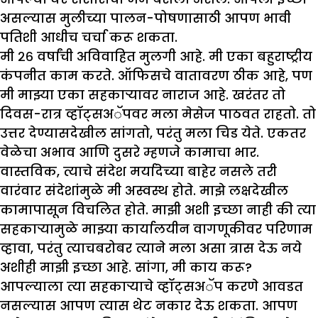
असल्यास मुलीच्या पालन-पोषणासाठी आपण भावी
पतिशी आधीच चर्चा करू शकता.
मी २६ वर्षांची अविवाहित मुलगी आहे. मी एका बहुराष्ट्रीय
कंपनीत काम करते. ऑफिसचे वातावरण ठीक आहे
, पण
मी मा
झ्
या एका सहकाऱ्यावर नाराज आहे. खरंतर तो
दिवस-रात्र व्हॉट्सअॅपवर मला मेसेज पाठवत राहतो. तो
उत्तर देण्यासदेखील सांगतो
, परंतु मला चिड येते. एकतर
वेळेचा अभाव आणि दुसरे म्हणजे कामाचा भार.
वास्तविक, त्याचे संदेश मर्यादेच्या बाहेर नसले तरी
वारंवार संदेशांमुळे मी अस्वस्थ होते. मा
झे
लक्षदेखील
कामापासून विचलित होते. मा
झी
अशी इच्छा नाही की त्या
सहकाऱ्यामुळे मा
झ्
या कार्यालयीन वागणूकीवर परिणाम
व्हावा
, परंतु त्याचबरोबर त्याने मला असा त्रास देऊ नये
अशीही मा
झी
इच्छा आहे. सांगा
, मी काय करू?
आपल्याला त्या सहकाऱ्याचे व्हॉट्सअॅप करणे आवडत
नसल्यास आपण त्यास थेट नकार देऊ शकता. आपण