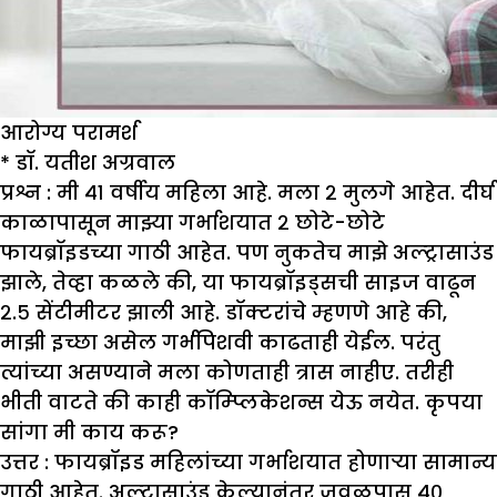
आरोग्य परामर्श
*
डॉ. यतीश अग्रवाल
प्रश्न : मी ४१ वर्षीय महिला आहे. मला २ मुलगे आहेत. दीर्घ
काळापासून मा
झ्
या गर्भाशयात २ छोटे-छोटे
फायब्रॉइडच्या गाठी आहेत. पण नुकतेच मा
झे
अल्ट्रासाउंड
झा
ले
,
तेव्हा कळले की
,
या फायब्रॉइड्सची साइज वाढून
२.५ सेंटीमीटर
झा
ली आहे. डॉक्टरांचे म्हणणे आहे की
,
मा
झी
इच्छा असेल गर्भपिशवी काढताही येईल. परंतु
त्यांच्या असण्याने मला कोणताही त्रास नाहीए. तरीही
भीती वाटते की काही कॉम्प्लिकेशन्स येऊ नयेत. कृपया
सांगा मी काय करू
?
उत्तर :
फायब्रॉइड महिलांच्या गर्भाशयात होणाऱ्या सामान्य
गाठी आहेत. अल्ट्रासाउंड केल्यानंतर जवळपास ४०