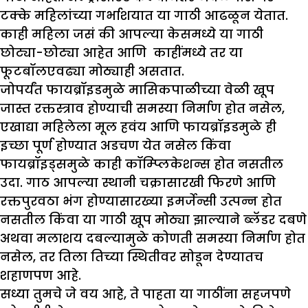
टक्के महिलांच्या गर्भाशयात या गाठी आढळून येतात.
काही महिला जसं की आपल्या केसमध्ये या गाठी
छोट्या-छोट्या आहेत आणि काहींमध्ये तर या
फूटबॉलएवढ्या मोठ्याही असतात.
जोपर्यंत फायब्रॉइडमुळे मासिकपाळीच्या वेळी खूप
जास्त रक्तस्त्राव होण्याची समस्या निर्माण होत नसेल,
एखाद्या महिलेला मूल हवंय आणि फायब्रॉइडमुळे ही
इच्छा पूर्ण होण्यात अडचण येत नसेल किंवा
फायब्रॉइड्समुळे काही कॉम्प्लिकेशन्स होत नसतील
उदा. गाठ आपल्या स्थानी चक्रासारखी फिरणे आणि
रक्तपुरवठा भंग होण्यासारख्या इमर्जेन्सी उत्पन्न होत
नसतील किंवा या गाठी खूप मोठ्या झाल्याने ब्लॅडर दबणे
अथवा मलाशय दबल्यामुळे कोणती समस्या निर्माण होत
नसेल, तर तिला तिच्या स्थितीवर सोडून देण्यातच
शहाणपण आहे.
सध्या तुमचे जे वय आहे, ते पाहता या गाठींना सहजपणे