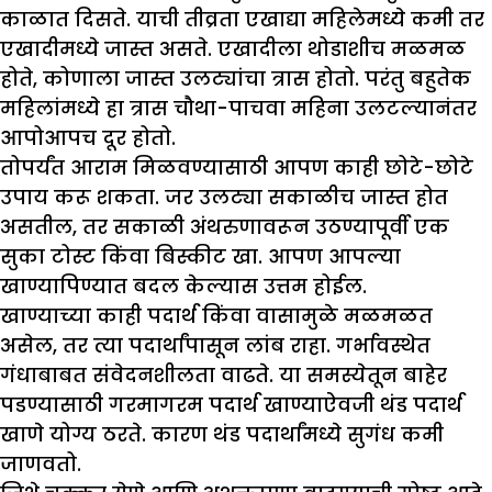
काळात दिसते. याची तीव्रता एखाद्या महिलेमध्ये कमी तर
एखादीमध्ये जास्त असते. एखादीला थोडाशीच मळमळ
होते, कोणाला जास्त उलट्यांचा त्रास होतो. परंतु बहुतेक
महिलांमध्ये हा त्रास चौथा-पाचवा महिना उलटल्यानंतर
आपोआपच दूर होतो.
तोपर्यंत आराम मिळवण्यासाठी आपण काही छोटे-छोटे
उपाय करू शकता. जर उलट्या सकाळीच जास्त होत
असतील, तर सकाळी अंथरुणावरून उठण्यापूर्वी एक
सुका टोस्ट किंवा बिस्कीट खा. आपण आपल्या
खाण्यापिण्यात बदल केल्यास उत्तम होईल.
खाण्याच्या काही पदार्थ किंवा वासामुळे मळमळत
असेल, तर त्या पदार्थांपासून लांब राहा. गर्भावस्थेत
गंधाबाबत संवेदनशीलता वाढते. या समस्येतून बाहेर
पडण्यासाठी गरमागरम पदार्थ खाण्याऐवजी थंड पदार्थ
खाणे योग्य ठरते. कारण थंड पदार्थांमध्ये सुगंध कमी
जाणवतो.