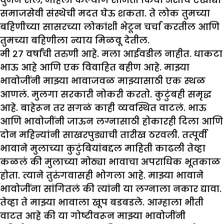
समाजसेवी संस्थेची मदत घेऊ शकता. ते लोक तुमच्या
बहिणीच्या सासरच्या लोकांशी भेटून चर्चा करतील आणि
तुमच्या बहिणीला न्याय मिळवू देतील.
मी २७ वर्षांची तरुणी आहे. मला आईवडील नाहीत. धाकटा
भाऊ आहे आणि एक विवाहित बहीण आहे. मा
झ्
भावोजींनी मा
झ्
या भावाजवळ मा
झ्
यासाठी एक स्थळ
आणलं. मुलगा सरकारी नोकरी करतो. कुटुंबही समृद्ध
आहे. बाहेरून तर सगळं काही व्यवस्थित वाटलं. भाऊ
आणि भावोजींनी जाऊन लग्नासाठी होकारही दिला आणि
दोन महिन्यांनी साखरपुड्याची तारीख ठरवली. तत्पूर्वी
भावाने मुलाच्या कुटुंबियांबद्दल माहिती काढली तेव्हा
कळलं की मुलाच्या मोठ्या भावाचा अपराधिक भूतकाळ
होता. त्याने तुरुंगवासही भोगला आहे. मा
झ्
या भावाने
भावोजींना सांगितलं की त्यांनी या लग्नाला नकार द्यावा.
तेव्हा ते मा
झ्
या भावाला खूप बडबडले. आम्हाला भीती
वाटत आहे की या गोष्टीवरून मा
झ्
या भावोजींनी