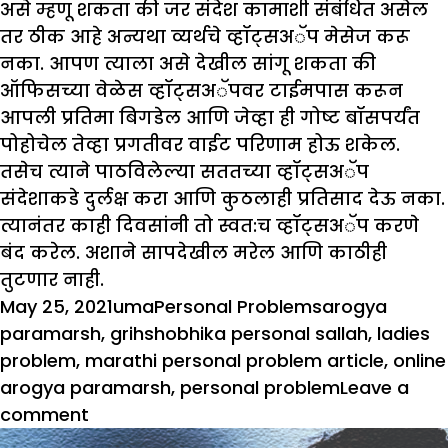
असे म्हणू शकता की जर संदेश कामाशी संबंधित असेल
तर ठीक आहे अन्यथा व्यर्थचे व्हॉट्सअॅप मेसेज करू
नका. आपण त्याला असे देखील सांगू शकता की
ऑफिसच्या वेळेस व्हॉट्सअॅपवर टाईमपास करून
आपली प्रतिमा बिगडेल आणि जेव्हा ही गोष्ट बॉसपर्यंत
पोहोचेल तेव्हा प्रगतीवर वाईट परिणाम होऊ शकेल.
तसेच त्याने पाठविलेल्या सततच्या व्हॉट्सअॅप
संदेशाकडे दुर्लक्ष करा आणि कुठलाही प्रतिसाद देऊ नका.
त्यानंतर काही दिवसांनी तो स्वत:च व्हॉट्सअॅप करणे
बंद करेल. अशाने सापदेखील मरेल आणि काठीही
तुटणार नाही.
Posted
Author
Categories
Tags
May 25, 2021
uma
Personal Problems
arogya
on
paramarsh
,
grihshobhika personal sallah
,
ladies
problem
,
marathi personal problem article
,
online
arogya paramarsh
,
personal problem
Leave a
on
comment
गृहशोभिकेचा