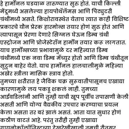
हे हार्मोनल घडयाळ तारुण्यात सुरु होतं. याची किल्ली
मेंदूमध्ये असलेल्या हायपोथॅलॅमस आणि पिट्युटरी
ग्रंथींमध्ये असते. किशोरावस्थेत येताच त्यात काही विशिष्ट
प्रकारचे यौन प्रेरक हारमोन्स तयार होणं सुरु होतं आणि
त्यापासून प्रेरणा देणारे सिग्नल घेऊन डिम्ब ग्रंथी
एस्ट्रोजन आणि प्रोजेस्टेरॉन हार्मोन तयार करू लागतात.
याच हार्मोन्सच्या प्रभावामुळे दर महिन्यात डिम्ब
ग्रंथींमध्ये एक नवा डिम्ब मॅच्युर होतो आणि डिम्ब ग्रंथीतून
सुटून बाहेर येतो. याच हार्मोनल हालचालीमुळे महिन्या
अखेर स्त्रीला मासिक स्त्राव होतो.
तुमच्या शरीरात हे जैविक चक्र सुरूवातीपासूनच एखाद्या
कारणामुळे लय पकडू शकलं नाही. तुमच्या
आईवडिलांनी आणि तुम्ही याची खूप पूर्वीच तपासणी केली
असती आणि योग्य वैद्यकीय उपचार करण्याचा प्रयत्न
केला असता तर बरं झालं असतं. आता यात सुधार होणं
कठीण वाटतं आहे. परंतु तरीही तुम्ही एखाद्या
गायनोकॉलॉजिस्टच्या देखरेखीखाली तुमची रीतसर