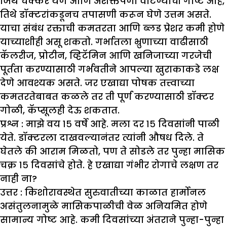
जिथे चक्कर येणे आणि अशक्तपणा वाटण्याची गोष्ट आहे,
तिथे डॉक्टरांकडूनच तपासणी करून घेणे उत्तम असते.
याचा संबंध रक्ताची कमतरता आणि ब्लड प्रेशर कमी होणे
याच्याशीही असू शकतो. गर्भातला भ्रुणाच्या वाढीसाठी
कॅलरीज, प्रोटीन, व्हिटॅमिन आणि खनिजाच्या गरजेची
पूर्तता करण्यासाठी गर्भवतीने आपल्या खुराकाकडे लक्ष
देणे आवश्यक असते. जर एखाद्या पोषक तत्त्वाच्या
कमतरतेबाबत कळले तर ती पूर्ण करण्यासाठी डॉक्टर
गोळी, कॅप्सूलही देऊ शकतात.
प्रश्न : मा
झे
वय १५ वर्षे आहे. मला दर १५ दिवसांनी पाळी
येते. डॉक्टरला दाखवल्यानंतर त्यांनी औषध दिले. ते
घेतले की आराम मिळतो
,
पण ते सोडले तर पुन्हा मासिक
चक्र १५ दिवसांचे होते. हे एखाद्या गंभीर रोगाचे लक्षण तर
नाही ना
?
उत्तर :
किशोरावस्थेत सुरुवातीच्या काळात हार्मोनल
असंतुलनामुळे मासिकपाळीची वेळ अनियमित होणे
सामान्य गोष्ट आहे. कमी दिवसांच्या अंतराने पुन्हा-पुन्हा