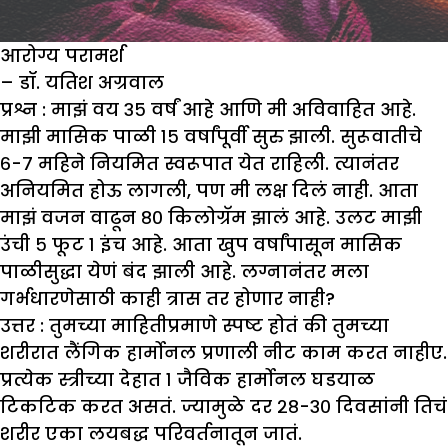
आरोग्य परामर्श
– डॉ. यतिश अग्रवाल
प्रश्न : मा
झं
वय ३५ वर्षं आहे आणि मी अविवाहित आहे.
मा
झी
मासिक पाळी १५ वर्षांपूर्वी सुरु
झा
ली. सुरूवातीचे
६-७ महिने नियमित स्वरूपात येत राहिली. त्यानंतर
अनियमित होऊ लागली
,
पण मी लक्ष दिलं नाही. आता
मा
झं
वजन वाढून ८० किलोग्रॅम
झा
लं आहे. उलट मा
झी
उंची ५ फूट १ इंच आहे. आता खुप वर्षांपासून मासिक
पाळीसुद्धा येणं बंद
झा
ली आहे. लग्नानंतर मला
गर्भधारणेसाठी काही त्रास तर होणार नाही
?
उत्तर :
तुमच्या माहितीप्रमाणे स्पष्ट होतं की तुमच्या
शरीरात लैंगिक हार्मोनल प्रणाली नीट काम करत नाहीए.
प्रत्येक स्त्रीच्या देहात १ जैविक हार्मोनल घडयाळ
टिकटिक करत असतं. ज्यामुळे दर २८-३० दिवसांनी तिचं
शरीर एका लयबद्ध परिवर्तनातून जातं.