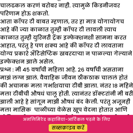
चालढकल करणं बरोबर नाही. त्यामुळे किडनीजवर
परिणाम होऊ शकतो.
आता कॉपर टी बाबत म्हणाल, तर हा मात्र योगायोगच
आहे की ज्या काळात तुम्ही कॉपर टी लावली त्याच
काळात तुम्ही युरिनरी ट्रॅक इन्फेक्शनशी सामना करत
आहात, परंतु हे पण शक्य आहे की कॉपर टी लावताना
योग्य प्रकारे अँटिसेप्टिक खबरदाऱ्या न पाळल्या गेल्याने
इन्फेक्शन झाले असेल.
प्रश्न : मी ४५ वर्षाची महिला आहे. २६ वर्षांची असताना
मा
झं
लग्न
झा
लं. वैवाहिक जीवन ठीकठाक चाललं होतं
की अचानक मला गर्भाशयाचा टीबी
झा
ला. नंतर १८ महिने
मला टीबीची औषधं चालू होती. त्यानंतर डॉक्टरांनी मी बरी
झा
ली आहे हे सांगून मा
झी
औषधं बंद केली. परंतु अजूनही
मला मासिक पाळीच्या वेळेस खूप वेदना होतात आणि
योनिमार्गातून पांढरा स्त्राव होतो. दरम्यान जेव्हा मी कधी
अनलिमिटेड कहानियां-आर्टिकल पढ़ने के लिए
अँटिबायोटिक्स औषध घेते तेव्हा काही दिवस आराम
सब्सक्राइब करें