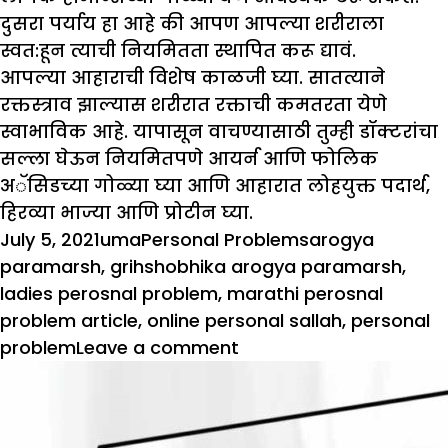
दुसरा पर्याय हा आहे की आपण आपल्या शरीराला
स्वत:हून त्याची नियमितता स्थापित करू द्यावं.
आपल्या आहाराची विशेष काळजी घ्या. सातत्याने
रक्तस्त्राव झाल्यास शरीरात रक्ताची कमतरता येणे
स्वाभाविक आहे. यापासून वाचण्यासाठी तुम्ही डॉक्टरांचा
सल्ला घेऊन नियमितपणे आयर्न आणि फोलिक
अॅसिडच्या गोळ्या घ्या आणि आहारात लोहयुक्त पदार्थ,
हिरव्या भाज्या आणि प्रोटीन घ्या.
Posted
Author
Categories
Tags
July 5, 2021
uma
Personal Problems
arogya
on
paramarsh
,
grihshobhika arogya paramarsh
,
ladies perosnal problem
,
marathi perosnal
problem article
,
online personal sallah
,
personal
on
problem
Leave a comment
आरोग्य
परामर्श