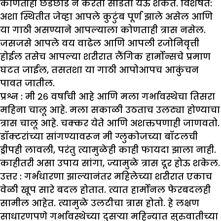
कोणतीही छेडछाड न करता सोडता येऊ शकते. विशेषत:
अशा स्थितीत जेव्हा आपले कुटुंब पूर्ण झाले असेल आणि
या गाठी असण्याने आपल्याला कोणताही त्रास नसेल.
जसजसे आपले वय वाढेल आणि आपली रजोनिवृत्ती
होईल तसेच आपल्या शरीरात लैंगिक हार्मोन्सचे प्रमाण
घटत जाईल, तसतशा या गाठी आपोआपच आकुंचन
पावत जातील.
प्रश्न : मी २६ वर्षांची आहे आणि मला गर्भावस्थेचा तिसरा
महिना चालू आहे. मला सकाळी उठताच उलट्या होण्याचा
त्रास चालू आहे. चक्कर येते आणि अशक्तपणाही जाणवतो.
डॉक्टरांच्या सांगण्यावरून मी ग्लुकोजच्या बॉटलची
ड्रीपही लावली
,
परंतु त्यामुळेही काही फायदा
झा
ला नाही.
काहीतरी असा उपाय सांगा
,
ज्यामुळे त्रास दूर होऊ शकेल.
उत्तर :
गर्भधारणा झाल्यानंतर महिलेच्या शरीरात एकाच
वेळी खूप सारे बदल होतात. त्यात हार्मोनल फेरबदलही
सामील आहेत. त्यामुळे उलटीचा त्रास होतो. हे लक्षण
साधारणपणे गर्भावस्थेच्या दुसऱ्या महिन्यात सुरुवातीच्या