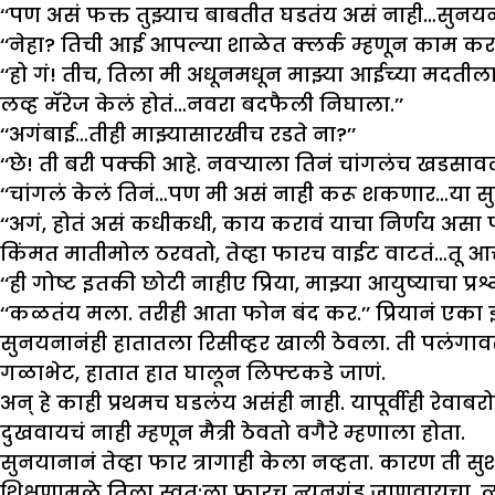
‘‘पण असं फक्त तुझ्याच बाबतीत घडतंय असं नाही…सुनयन
‘‘नेहा? तिची आई आपल्या शाळेत क्लर्क म्हणून काम करा
‘‘हो गं! तीच, तिला मी अधूनमधून माझ्या आईच्या मदती
लव्ह मॅरेज केलं होतं…नवरा बदफैली निघाला.’’
‘‘अगंबाई…तीही माझ्यासारखीच रडते ना?’’
‘‘छे! ती बरी पक्की आहे. नवऱ्याला तिनं चांगलंच खडसावल
‘‘चांगलं केलं तिनं…पण मी असं नाही करू शकणार…या स
‘‘अगं, होतं असं कधीकधी, काय करावं याचा निर्णय असा पट
किंमत मातीमोल ठरवतो, तेव्हा फारच वाईट वाटतं…तू आत
‘‘ही गोष्ट इतकी छोटी नाहीए प्रिया, माझ्या आयुष्याचा प्रश
‘‘कळतंय मला. तरीही आता फोन बंद कर.’’ प्रियानं एक
सुनयनानंही हातातला रिसीव्हर खाली ठेवला. ती पलंगावर 
गळाभेट, हातात हात घालून लिफ्टकडे जाणं.
अन् हे काही प्रथमच घडलंय असंही नाही. यापूर्वीही रेवाबरोब
दुखवायचं नाही म्हणून मैत्री ठेवतो वगैरे म्हणाला होता.
सुनयानानं तेव्हा फार त्रागाही केला नव्हता. कारण ती सुशा
शिक्षणामुळे तिला स्वत:ला फारच न्यूनगंड जाणवायचा. त