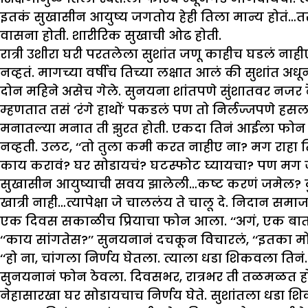
इतकं सुखासीन आयुष्य जगतोय हेही तिला मान्य होतं…तरीह
वासना होती. शारीरिक सुखाची ओढ होती.
रात्री उशीरा घरी परतलेला सुशांत जणू काहीच घडलं नाह
नव्हतं. मागच्या वर्षीच तिच्या लक्षात आलं की सुशांत अधून
दोन महिने असेच गेले. सुनयना शांतपणे सुंशातवर नजर ठेव
म्हणतात तसं ‘रंगे हाथों’ पकडलं पण तो निर्लज्जपणे 
मनातल्या मनात ती झुरत होती. एकदा तिनं आईला फोन कर
नव्हती. उलट, ‘‘तो तुला कमी करत नाहीए ना? मग राहा त
काय करावं? घर सोडायचं? घटस्फोट घ्यायचा? पण मग जग
सुखासीन आयुष्याची सवय झालेली…कष्ट करणं जमेल? दुस
खात्री नाही…त्यापेक्षा जे चाललंय ते चालू दे. निदान स
एक दिवस सकाळीच प्रियाचा फोन आला. ‘‘अगं, एक बातम
‘‘काय सांगतेस?’’ सुनयनानं दचकून विचारलं, ‘‘इतका 
‘‘हो ना, चांगला निर्णय घेतला. त्याला धडा शिकवला तिनं
सुनयनानं फोन ठेवला. दिवसभर, रात्रभर ती तळमळत होत
नेहासारखा घर सोडायचाच निर्णय घेते. सुशांतला धडा शिकव