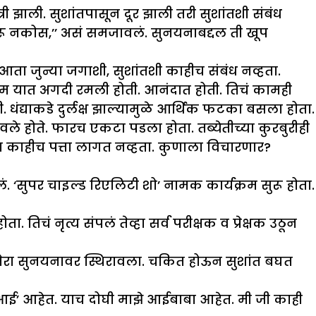
 झाली. सुशांतपासून दूर झाली तरी सुशांतशी संबंध
 करू नकोस,’’ असं समजावलं. सुनयनाबद्दल ती खूप
आता जुन्या जगाशी, सुशांतशी काहीच संबंध नव्हता.
ाम यात अगदी रमली होती. आनंदात होती. तिचं कामही
धंद्याकडे दुर्लक्ष झाल्यामुळे आर्थिक फटका बसला होता.
रावले होते. फारच एकटा पडला होता. तब्येतीच्या कुरबुरीही
चा काहीच पत्ता लागत नव्हता. कुणाला विचारणार?
 ‘सुपर चाइल्ड रिएलिटी शो’ नामक कार्यक्रम सुरू होता.
िचं नृत्य संपलं तेव्हा सर्व परीक्षक व प्रेक्षक उठून
कॅमेरा सुनयनावर स्थिरावला. चकित होऊन सुशांत बघत
 ‘आई’ आहेत. याच दोघी माझे आईबाबा आहेत. मी जी काही