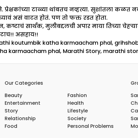
्रेक्षकांच्या टाळ्या थांबतच नव्हत्या. सुशांतला कळत न
घ्यावं असं वाटत होतं. पण तो फक्त रडत होता.
ष्टाचं सार्थक, मुलीबद्दलची अपार माया तिच्या चेहऱ्या
एकटाच!! असहाय!!
athi koutumbik katha karmaacham phal
,
grihsho
tha karmaacham phal
,
Marathi Story
,
marathi sto
on
कर्माचं
फळ
Our Categories
Gr
Beauty
Fashion
Sar
Entertainment
Health
Ch
Story
Lifestyle
Ca
Relationship
Society
Sar
Food
Personal Problems
Mo