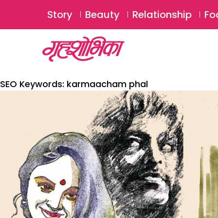
Story
Beauty
Relationship
Fo
SEO Keywords:
karmaacham phal