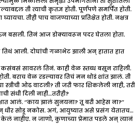
 झाल्यामुळे मिळालेली समृद्धी उपभोगताना ती सुशांतला
द्दल ती त्याची कृतज्ञ होती. पूर्णपणे समर्पित होती.
ा. तीही पाच वाजण्याच्या प्रतिक्षेत होती. नक्षत्र
 येऊन बसली. तिनं आज डोक्यावरून पदर घेतला होता.
तिथं आली. दोघांची गळाभेट झाली अन् हातात हात
ंबसं सावरलं तिनं. काही वेळ स्तब्ध बसून राहिली.
. बराच वेळ रडल्यावर तिचं मन थोडं शांत झालं. ती
सऱ्या स्त्रीची ओढ वाटली? ती जरी फार शिकलेली नाही, तरी
याची संधी दिली नाही…तरीही?
षात आलं. ‘‘काय झालं सुनयना? तू बरी आहेस ना?’’
न् धीर सोडू नकोस. अगं, आयुष्यात असे प्रसंग येतातच…
ेलं नाहीए. न जाणो, कुणाच्या प्रेमात पडले अन् त्यानं