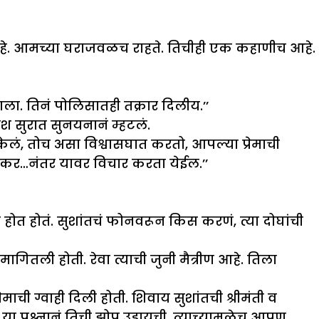
 आहे. आमच्या घराजवळच राहते. तिचीही एक कहाणीच आहे.
ाला. तिनं पोलिसातही तक्रार दिलीय.’’
श सुरात सुनयनानं म्हटलं.
केलं, तोच असा विश्वासघात करतो, आपल्या प्रेमाची
न कर…नंतर यावर विचार करता येईल.’’
 होत होतं. सुशांतचं फोनवरून किस करणं, त्या दोघांची
ा मागितली होती. रेवा त्याची जुनी मैत्रीण आहे. तिला
ेमाची ग्वाही दिली होती. शिवाय सुशांतची श्रीमंती व
ा प्रश्नानं तिची झोप उडायची. त्याच्यामुळेच आपण