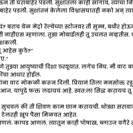
ी घराबाहेर पडली. सुशांतला काही सांगावं, त्याचा निरोप
हेर पडली. सुशांतनं केलेला विश्वासघातही नको अन् त्य
बराच वेळ मेट्रो रेल्वेच्या स्टोजवर ती सुन्न, बधीर होऊ
ी नाहीएस म्हणाला. तुझा मोबाईलही तू उचलत नव्हतीस. 
ू शकली.
 आहेस कुठे?’’
ए.’’
 तुझ्या आयुष्याची दिशा ठरवूयात. लगेच निघ. मी वाट बघत
कींचा आधार होईल.
ना वाट मोकळी करून दिली. प्रियानं तिला मनसोक्त रडू द
्त आज. यापुढे फक्त लढायचं आहे. स्वत:ला सिद्ध करायचं 
ला सुचवलं की ती शिवण काम छान करायची. थोड्या सरावा
ष टेलरही खूप पैसा मिळवत आहेत.
लं. कापड आणलं. त्यातून काही पोषाख, ब्लाउज वगैरे त