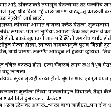
आहे. डॉक्टरांकडे तपासून घेतल्यावर तर पक्कीच खात्री
रियानं पुन्हा धीर दिला. ‘‘हे बाळ आपण वाढवू…तू काळजी
ोंडस मुलीची आई झाली.
राच्या लांबच्या भागात चांगला फ्लॅट घेतला. सुनयनाचा 
बंध संपला. पण ती सुप्रिया, आपली लेक अन् स्वत:चं क
ोती. इकडे सुशांतची मात्र परिस्थिती अगदीच वाईट होती. 
ून गेल्या होत्या. त्याच्या वागण्यामुळे पुरूष मित्रही दु
प्रेम, साधं वागणं, समर्पण आठवून तो हळवा व्हायचा…ति
ॅनेल बदलत होता. एका चॅनलनं त्याचं लक्ष वेधून घेतलं.
वक बघू लागला.
 सुंदर नृत्यही करत होती. सुशांत भान हरपून बघत होता. त
 कलाकार मुलीला तिच्या पालकांबद्दल विचारलं, तेव्हा 
ना? की तिनं दुसरं लग्न केलंय?
ा हातानं धरून स्टेजवर आणलं…‘‘मला बाबा नाहीएत…पण दोन