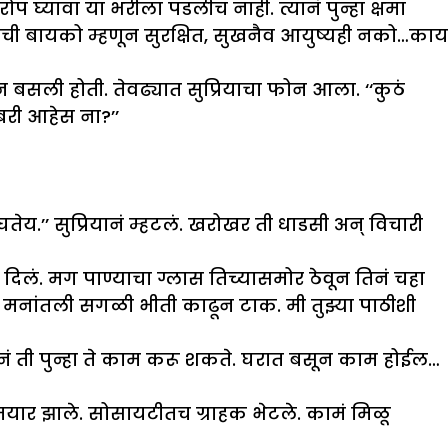
 घ्यावा या भरीला पडलीच नाही. त्यानं पुन्हा क्षमा
ाची बायको म्हणून सुरक्षित, सुखनैव आयुष्यही नको…काय
न बसली होती. तेवढ्यात सुप्रियाचा फोन आला. ‘‘कुठं
बरी आहेस ना?’’
ेय.’’ सुप्रियानं म्हटलं. खरोखर ती धाडसी अन् विचारी
िलं. मग पाण्याचा ग्लास तिच्यासमोर ठेवून तिनं चहा
तू. मनांतली सगळी भीती काढून टाक. मी तुझ्या पाठीशी
नं ती पुन्हा ते काम करू शकते. घरात बसून काम होईल…
यार झाले. सोसायटीतच ग्राहक भेटले. कामं मिळू