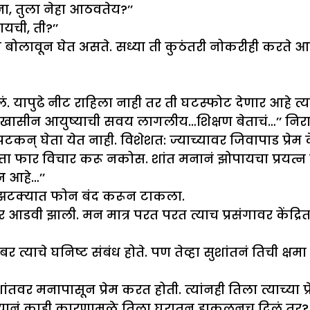
ा, तुला नेहा आठवतेय?’’
यची, ती?’’
ला बोलावून घेत असते. सध्या ती कुठंतरी नोकरीही करते
ं. यापुढे नीट राहिला नाही तर ती घटस्फोट देणार आहे त्य
ुखासीन आयुष्याची सवय लागलीय…शिक्षण बेताचं…’’ निरा
कन् घेता येत नाही. विशेशत: ज्याच्यावर जिवापाड प्रेम 
्ता फार विचार करू नकोस. शांत मनानं झोपायचा प्रयत्
्न आहे…’’
ा झटक्यात फोन बंद करून टाकला.
आडवी झाली. मन मात्र परत परत त्याच प्रसंगावर केंद्रित
र त्याचे घनिष्ट संबंध होते. पण तेव्हा सुशांतनं तिची क्षम
ंतवर मनापासून प्रेम करत होती. त्यांनही तिला त्याच्या प्र
्यानं काही कारणामुळे तिला घरातून हाकूलनच दिलं तर? य