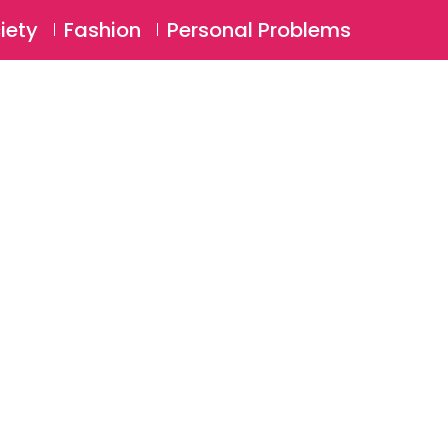
⚲
BSCRIBE
Login
iety
Fashion
Personal Problems
⚲