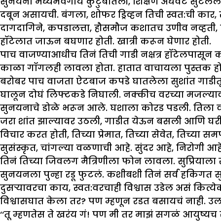
सुनयना मध्यमवर्गीय कुटुंबातली, शिक्षण अर्धवट सुटलेलं
दबून असायची. बंगला, शोफर ड्रिव्हन तिची स्वत:ची कार, 
दागदागिने, कपडालत्ता, हौसमौज कशातच उणीव नव्हती, पण 
हॉटेलात जाऊन बघणार होती. खात्री करून घेणार होती.
पाच वाजण्याआधीच तिनं तिची गाडी नक्षत्र हॉटेलपासून 
काळा गॉगलही लावला होता. हातात वाचायला पुस्तक होतं
बरोबर पाच वाजता ऐटबाज कपडे घातलेला सुशांत गाडीतू
घालून दोघं लिफ्टकडे निघाली. नक्कीच वरच्या मजल्या
सुनयनाचे डोळे भरून आले. घशाला कोरड पडली. तिला वा
जरा शांत झाल्यावर उठली, गाडीत येऊन बसली आणि घरी 
विचार करत होती, तिच्या प्रेमात, तिच्या सेवेत, तिच्या 
सुसंस्कृत, चांगल्या वळणाची आहे. सुंदर आहे, निरोगी आ
तिनं तिच्या जिवलग मैत्रिणीला फोन लावला. सुप्रियाल
सुनयनला पुन्हा रडू फुटलं. कशीबशी तिनं सर्व हकिगत सुप
दुसऱ्यावरचा काय, स्वत:वरचाही विश्वास उडेल असं कित्ये
विश्वासघात केला तर? पण म्हणून रडत बसायचं नाही. उ
‘‘तू म्हणतेस ते खरंय गं! पण मी तर माझं सगळं आयुष्यच 