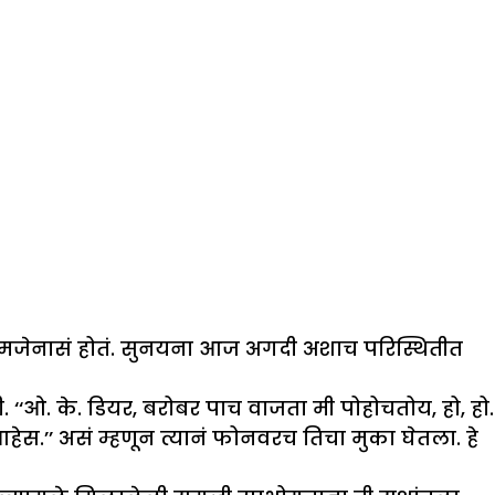
समजेनासं होतं. सुनयना आज अगदी अशाच परिस्थितीत
‘ओ. के. डियर, बरोबर पाच वाजता मी पोहोचतोय, हो, हो.
 आहेस.’’ असं म्हणून त्यानं फोनवरच तिचा मुका घेतला. हे