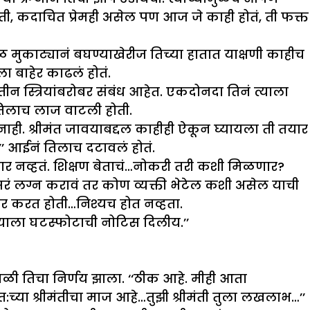
ती, कदाचित प्रेमही असेल पण आज जे काही होतं, ती फक्त
 मुकाट्यानं बघण्याखेरीज तिच्या हातात याक्षणी काहीच
ला बाहेर काढलं होतं.
तीन स्त्रियांबरोबर संबंध आहेत. एकदोनदा तिनं त्याला
 तिलाच लाज वाटली होती.
ी. श्रीमंत जावयाबद्दल काहीही ऐकून घ्यायला ती तयार
’’ आईनं तिलाच दटावलं होतं.
र नव्हतं. शिक्षण बेताचं…नोकरी तरी कशी मिळणार?
रं लग्न करावं तर कोण व्यक्ती भेटेल कशी असेल याची
चार करत होती…निश्यच होत नव्हता.
याला घटस्फोटाची नोटिस दिलीय.’’
ी तिचा निर्णय झाला. ‘‘ठीक आहे. मीही आता
त:च्या श्रीमंतीचा माज आहे…तुझी श्रीमंती तुला लखलाभ…’’