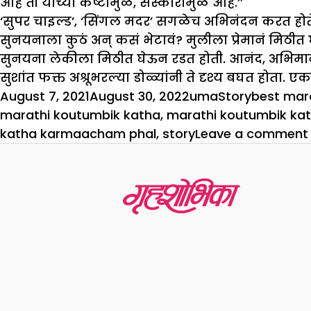
आहे ती यांच्या कष्टामुळे, संस्कारामुळे आहे.’’
‘सुपर चाइल्ड’, ‘सिंगल मदर’ सगळेच अभिनंदन करत होते. प
सुनयनाला कुठं अन् कसं भेटावं? मुलीला प्रेमानं मिठीत 
सुनयना लेकीला मिठीत घेऊन रडत होती. आनंद, अभिमान, क
सुशांत फक्त अश्रूभरल्या डोळ्यांनी ते दृश्य बघत होता. 
Posted
Author
Categories
Tags
August 7, 2021
August 30, 2022
uma
Story
best mar
on
marathi koutumbik katha
,
marathi koutumbik ka
katha karmaacham phal
,
story
Leave a comment