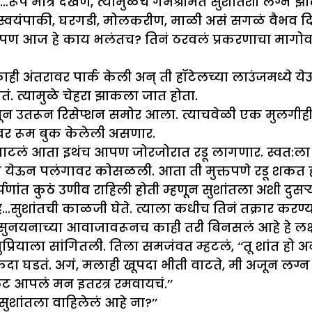
…रूप मात्र देखणं, त्यामुळेच गर्भश्रीमंत सुशांतशी लग्न
स्वयंपाकी, घरगडी, मोलकरीण, माळी असं सगळं वैभव दिल्याब
आज हे काय भलंतच? तिनं ठरवलं प्रकरणाचा मागोवा घ्यायच
काही अंतरावर पार्क केली अन् ती हॉटेलच्या लाउंजमध्ये
. त्यामुळे चेहरा झाकला जात होता.
न उतरून रिसेप्शन समोर आला. त्याचवेळी एक मुलगीही 
वर रूम बुक केलेली असणार.
टलं आता इथंच आपण जोरजोरात रडू लागणार. स्वत:ला कस
येऊन पलंगावर कोसळली. आता ती मुक्तपणे रडू शकत होती
समर्पणांत कुठं उणीव राहिली होती म्हणून सुशांतला अशी दु
हे…सुशांतची काळजी घेते. त्याला कधीच तिनं तक्रार करण्
ा सुनयनाच्या आवाजावरूनच काही तरी बिनसलं आहे हे लक्
्रियाला सांगितली. तिला समजंवत म्हटलं, ‘‘तू शांत हो अ
कदा घडतं. अगं, मलाही खूपदा भीती वाटते, मी अजून लग्न क
लट आपलं मन इतरत्र रमवायचं.’’
सुशांतला वाहिलेलं आहे ना?’’