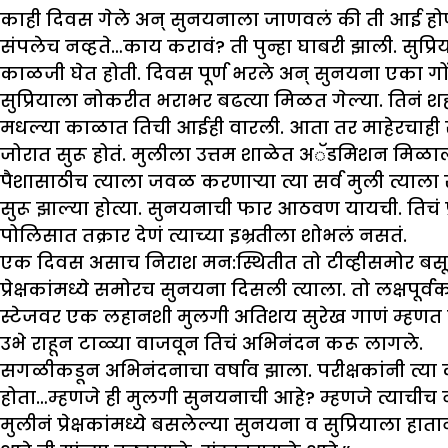
काही दिवस गेले अन् सुनयनाला जाणवलं की ती आई होणार 
संपलेच नव्हते…काय करावं? ती पुन्हा घाबरी झाली. सुप्
काळजी घेत होती. दिवस पूर्ण भरले अन् सुनयना एका ग
सुप्रियाला नोकरीत भराभर बढत्या मिळत गेल्या. तिनं शह
मधल्या काळात तिची आईही वारली. आता तर माहेरचाही सं
जोरात सुरू होतं. मुलीला उत्तम शाळेत अॅडमिशन मिळाली ह
पैशासाठीच त्याला जवळ करणाऱ्या त्या सर्व मुली त्याला सोड
सुरू झाल्या होत्या. सुनयनाची फार आठवण यायची. तिचं 
पोलिसात तक्रार देणं त्याच्या इभ्रतीला शोभलं नसतं.
एक दिवस असाच निराश मन:स्थितीत तो टीव्हीसमोर बसून च
प्रेक्षकांमध्ये समोरच सुनयना दिसली त्याला. तो लक्षपूर्
स्टेजवर एक लहानशी मुलगी अतिशय सुरेख गाणं म्हणत तेवढंच
उभे राहून टाळ्या वाजवून तिचं अभिनंदन करू लागले.
सगळीकडून अभिनंदनाचा वर्षाव झाला. परीक्षकांनी त्या
होता…म्हणजे ही मुलगी सुनयनाची आहे? म्हणजे त्याचीच 
मुलीनं प्रेक्षकांमध्ये बसलेल्या सुनयना व सुप्रियाल