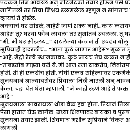
पटकन् तिनं आवरलं अन् नीटनेटकी तयार होऊन पर्स घेऊन त
मागितली तर तिचा निश्चय डळमळेल म्हणून न सांगताच बा
व्हायचं ते होईल.
नवऱ्याचं घर सोडलं, माहेरी जाणं शक्य नाही…काय करायचं? 
आहेस तू? घरचा फोन लावला तर सुशांतनं उचलला. तू घर
‘‘मी…मी घर सोडलंय…’’ दाटलेल्या कंठानं ती एवढंच बोल
सुप्रियाही हादरलीच… ‘‘आता कुठं जाणार आहेस? मुळात तू
‘‘आहे. मेट्रो रेल्वे स्थानकावर…कुठं जायचं तेच कळत नाही
‘‘ताबडतोब माझ्या घरी ये. मी आज रजा टाकतेय, निवांतपणे
होती. ती ही एकटीच होती. दोघी एकत्र राहिल्यावर एकमे
सुनयनानं आल्याबरोबर प्रियाला मिठी मारली अन् भावनां
केला. चहा घेताघेता म्हणाली, ‘‘जे काही रडणं आहे ते फक
आहे.’’
सुनयनाला सावरायला थोडा वेळ हवा होता. प्रियानं ति
पैसा हातात येऊ लागेल. सध्या शिवणावर बायका व पुरू
सुनयना तयार झाली. शिवणाचं मशीन सुप्रियानं विकत आण
लागली.