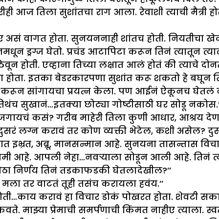
ी आज तिला सुशांतचा राग आला. रेवाशी त्याची मैत्री हो
ीए असं वागत होता. सुनयननाही शांतच होती. नियतीचा खेळ
मधून ड्रग्ज घेतो. प्रचंड आटापिटा करून तिनं त्यातून त्या
ून होती. एव्हाना तिच्या लक्षात आलं होतं की त्याचे दोन
हसला होता. इतका बेडरकारपणा सुशांत करू शकतो हे बघून
ून सांगायचा प्रयत्न केला. पण आईनं ऐकूनच घेतलं नाह
िथंच सुखानं…इतक्या छोट्या गोष्टीसाठी घर सोडू नकोस.
ायचं कसं? गरीब माहेरी तिला कुणी आधार, आश्रय देणा
रं लग्न करावं तर कोण व्यक्ती भेटेल, कशी असेल? दुस
माजात इभ्रत, अब्रू, मानसन्मान आहे. सुनयना तासन्तास वि
ी आहे. आपली नेहा…नवऱ्याला सोडून आली आहे. तिनं त्
मोठा निर्णय तिनं तडकाफडकी घेतलादेखील?’’
. मला तर वाटतं तूही तसंच करायला हवंय.’’
ी…काय करावं हा विचार डोकं पोखरत होता. शेवटी सकाळ
ते. माझ्या प्रेमाची समर्पणाची किंमत नाहीए त्याला. स्व