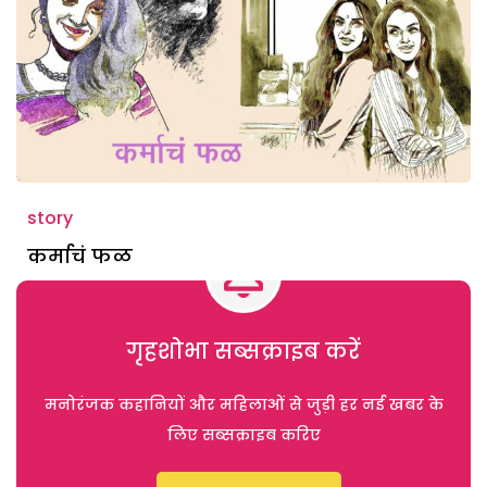
story
कर्माचं फळ
गृहशोभा सब्सक्राइब करें
मनोरंजक कहानियों और महिलाओं से जुड़ी हर नई खबर के
लिए सब्सक्राइब करिए