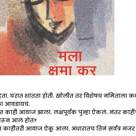
ता. घरात शांतता होती. खोलीत तर विशेषच नमिताला कधी 
ला आवडायचं.
 काही आवाज झाला. लक्षपूर्वक पुन्हा ऐकलं. नंतर क
ारून आलं होतं?
ला काहीतरी आवाज ऐकू आला. अंधारातच तिनं सर्वत्र नजर 