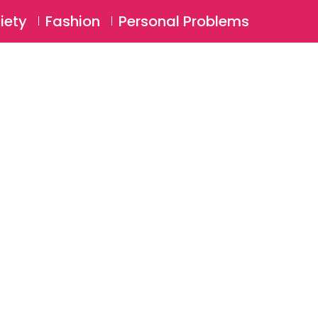
⚲
BSCRIBE
Login
iety
Fashion
Personal Problems
⚲