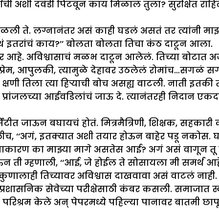
ची अशी दवंडी पिटवून काय मिळालं तुला? सुरक्षित राहिल
ळली ते. लग्नानंतर असं काही घडलं असतं तर त्यांनी मा
ं इतरांचं काय?’’ बोलता बोलता तिचा कंठ दाटून आला.
आहे. अविश्वासाचं मळभ दाटून आलेलं. तिच्या बोटात अजून
तील प्रेम, आपुलकी, त्यामुळे देहावर उठलेलं रोमांच…सगळं 
ा क्षणी तिला त्या हिऱ्याची बोच असह्य वाटली. नाती इ
्रांजलच्या आईवडिलांचं जाऊ दे. त्यानंतरही निदान एकदा
ीत जाऊन बघायचं होतं. मित्रमैत्रिणी, शिक्षक, सहकारी क
, ‘‘अगं, इतक्यात अशी तयार होऊन बाहेर पडू नकोस. घ
कारण का माझ्या मागे असतेस आई? अगं असं वागून तू म
होऊन ती म्हणाली, ‘‘आई, जे होईल ते सोसायला मी समर्थ 
 कुणालाही तिच्यावर अविश्वास दाखवावा असं वाटलं नाही. 
्रशासनिक सेवेच्या परीक्षेसाठी कंबर कसली. समाजात स
 परिश्रम केले अन् पेपरमध्ये पहिल्या पानावर बातमी छाप