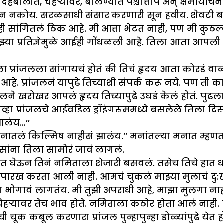
देहबोलीत, चेहऱ्यावर, बोलण्यात पश्चात्ताप अन् क्षमायाचना
 सून नकोय. सरळसाधी संसार करणारी सून हवीय. शेवटी ब
ही सांगितलं ठिक आहे. मी आत्ता भेटत नाही, पण मी कुठ
झ्या प्रतिज्ञेमुळे आईही गोंधळली आहे. तिला आता आपल
 प्रांजलला सांगायचं होतं की तिचं हृदय आता कोरडं वाळवं
े. प्रांजलनं यापुढे तिच्याशी संपर्क करू नये. पण ती 
ंजलने खरोखर आपलं हृदय तिच्यापुढे उघडं केलं होतं. पुढल
प्रांजलचे आईवडिल ड्रॉइंगरूममध्ये बसलेले तिला दिसले. क
आलंय…’’
नातलं किल्मिष नाहीसं झालंय.’’ मनांतल्या मनात म्हणत
ाणसांना तिला सामोरं जावं लागलं.
घेऊन तिनं नमिताला शेजारी बसवलं. तसेच तिचे हात धरून
रख करता आली नाही. आमचं चुकलं माझ्या मुलाचं दु:ख,
ाला भोगावं लागतंय. मी तुझी अपराधी आहे, माझा मुलगा ना
ी चेहऱ्यावर तेच भाव होते. नमिताला कठोर होता आलं नाह
्वत:ची चूक कबूल करणारा प्रांजल पुन्हापुन्हा डोळ्यांपुढे