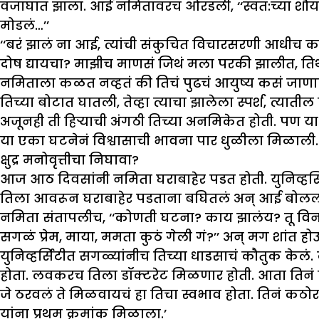
वजाघात झाला. आई नमितावरच ओरडली, ‘‘स्वत:च्या शौर्या
मोडलं…’’
‘‘बरं झालं ना आई, त्यांची संकुचित विचारसरणी आधीच क
दोष द्यायचा? माझीच माणसं जिथं मला परकी झालीत, तिथ
नमिताला कळत नव्हतं की तिचं पुढचं आयुष्य कसं जाणार 
तिच्या बोटात घातली, तेव्हा त्याचा झालेला स्पर्श, त्या
अजूनही ती हिऱ्याची अंगठी तिच्या अनमिकेत होती. पण य
या एका घटनेनं विश्वासाची भावना पार धुळीला मिळाली. प
क्षुद्र मनोवृत्तीचा निघावा?
आज आठ दिवसांनी नमिता घराबाहेर पडत होती. युनिव्हर्सिट
तिला आवरून घराबाहेर पडताना बघितलं अन् आई बोललीच
नमिता संतापलीच, ‘‘कोणती घटना? काय झालंय? तू विना
सगळं प्रेम, माया, ममता कुठं गेली गं?’’ अन् मग शांत 
युनिव्हर्सिटीत सगळ्यांनीच तिच्या धाडसाचं कौतुक केलं.
होता. लवकरच तिला डॉक्टरेट मिळणार होती. आता तिनं प
जे ठरवलं ते मिळवायचं हा तिचा स्वभाव होता. तिनं कठोर
यांना प्रथम क्रमांक मिळाला.’