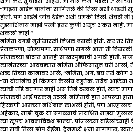
क्षमा कर. तू धाडसी आहेस. मी मात्र कमी पडलो…’’ त्याच्या 
‘‘माझ्या आईनं बाबांना सांगितलं की तिला अशी धाडसी
होतो, पण आईनं ‘जीव देईन’ अशी धमकी दिली. शेवटी मी 
तुझ्याशिवाय माझी पत्नी इतर कुणी असूच शकत नाही. मा
शकलो नाही.’’
नमिता दगडी मूर्तीसारखी निश्चल बसली होती. खरं तर तिला
प्रेमळपणा, सौम्यपणा, साधेपणा सगळं आता ती विसरली आह
प्रांजलच्या बोटात आजही साखरपुड्याची अंगठी होती. प्रा
त्यानंतरच्या आठवड्यात नमिता ऑफिसातून घरी आली, तेव्हा 
शब्द तिच्या कानावर आले, ‘‘नमिता, अगं, बघ तरी कोण 
‘‘या दोघांनीच ही किमया केलीय बहुतेक. तरीच आईच्या म
त्यांची तोंडं बघणार नाही असं तिनं ठरवलं होतं, त्याच म
प्रांजलची आई पटकन् उठली. नमिताचे हात आपल्या हातात 
हिरकणी आमच्या नशिबानं लाभली होती, पण आम्हालाच पा
अहंकार, माझी चूक या सगळ्याचं प्रायश्चित्त माझ्या मुल
त्या खूपच भावनाविवश झाल्या. प्रांजलच्या वडिलांच्याह
त्या रात्री तिला झोप येईना. ट्रेनमध्ये क्षमा मागणारा, स