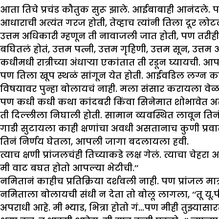
आता तिचे प्रचंड कौतुक सुरू झाले. आईबाबाही आनंदले. 
आधाराची अत्यंत गरज होती, तेव्हाच त्यांनी तिला दूर लो
उत्तम अधिकारी म्हणून ती नावाजली जात होती, पण तरीही
बघितलं होतं, उत्तम पत्नी, उत्तम गृहिणी, उत्तम सून, उ
कधीमधी रात्रीच्या अंधाऱ्या एकांतात ती रडून घ्यायची.
पण तिला खूप स्थळं सांगून येत होती. आईवडिल लग्न कर
विषयावर पुन्हा बोलायचं नाही. मला संसार करायला वेळ
पण कधी कधी कथा कांदबरी किंवा सिनेमात शोभावेत असे
ती दिल्लीला निघाली होती. सामान व्यवस्थित लावून तिन
गाडी सुटायला काही क्षणांचा अवधी असतानाच कुणी प्रवा
तिनं निर्णय घेतला, आपली जागा बदलायला हवी.
त्याच क्षणी प्रांजलचंही तिच्याकडे लक्ष गेलं. त्याचा च
मी वाट बघत होतो आपल्या भेटीची.’’
नमितानं काहीच प्रतिक्रिया दर्शवली नाही. पण प्रांजल म
नमिताला बोलायची संधी न देता तो बोलू लागला, ‘‘तू यू
अपराधी आहे. मी भ्याड, भित्रा होतो गं…पण मीही तुझ्