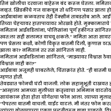
तिनं खोलीचा दरवाजा बाहेरून बंद करून घेतला. नमितान
नव्हतं. खिडकीचे गज वाकवून तो धटिंगण पसार झाला हो
आईबाबांना कळवताच तेही टॅक्सीनं ताबडतोब आले. आईच
तिच्या चेहऱ्यावर हातापायावर ओरखडे होते. मुक्कामाराचे 
नमितानं आईवडिलांना, पोलिसांना पूर्ण हकीगत सांगितली
स्वत:ला सही सलामत वाचवू शकले.’’ नमिता आता सावरल
पण प्रेसला कशी, कोणी विकृत बातमी दिली, कुणास ठ
झाला का? नमितानं तर तसं सांगितलं नाही.
नमितानं आईवडिलांना सांगितलं, ‘‘माझ्यावर विश्वास ठ
विश्वास नाही का?’’
आईबाबा अजूनही घाबरलेले, चिंताक्रांत होते. ‘‘ही ब
म्हणत होती.
तेवढ्यात फोनची घंटी वाजली. लोक सहानुभूती दाखवत हो
‘‘आम्हाला आमच्या मुलीच्या कतृत्त्वाचा अभिमान वाटतोय
सायंकाळ होता होता योगेशचा फोन आला. त्याच्या मुलाशी नम
‘‘पेपरला बातमी वाचली. वाईट वाटलं. मी नंतर फोन करतो
त्यांच्या बोलण्याच्या एकूण पद्धतीवरून बाबा घाबरले, व