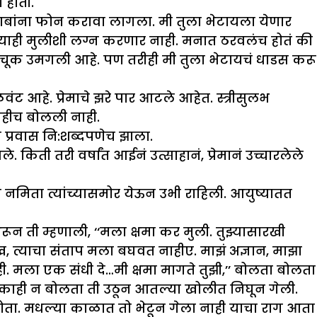
 होती.
ाबांना फोन करावा लागला. मी तुला भेटायला येणार
ल्याही मुलीशी लग्न करणार नाही. मनात ठरवलंच होतं की
ी चूक उमगली आहे. पण तरीही मी तुला भेटायचं धाडस करू
ट आहे. प्रेमाचे झरे पार आटले आहेत. स्त्रीसुलभ
काहीच बोलली नाही.
ा प्रवास नि:शब्दपणेच झाला.
िती तरी वर्षांत आईनं उत्साहानं, प्रेमानं उच्चारलेले
 नमिता त्यांच्यासमोर येऊन उभी राहिली. आयुष्यातत
 ती म्हणाली, ‘‘मला क्षमा कर मुली. तुझ्यासारखी
 त्याचा संताप मला बघवत नाहीए. माझं अज्ञान, माझा
ही. मला एक संधी दे…मी क्षमा मागते तुझी,’’ बोलता बोलता
ी. काही न बोलता ती उठून आतल्या खोलीत निघून गेली.
 येत होता. मधल्या काळात तो भेटून गेला नाही याचा राग आता