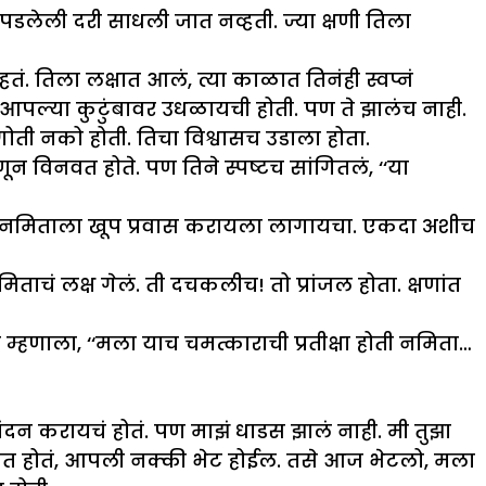
डलेली दरी साधली जात नव्हती. ज्या क्षणी तिला
. तिला लक्षात आलं, त्या काळात तिनंही स्वप्नं
ला आपल्या कुटुंबावर उधळायची होती. पण ते झालंच नाही.
गोती नको होती. तिचा विश्वासच उडाला होता.
 विनवत होते. पण तिने स्पष्टच सांगितलं, ‘‘या
नं नमिताला खूप प्रवास करायला लागायचा. एकदा अशीच
चं लक्ष गेलं. ती दचकलीच! तो प्रांजल होता. क्षणांत
 म्हणाला, ‘‘मला याच चमत्काराची प्रतीक्षा होती नमिता…
दन करायचं होतं. पण माझं धाडस झालं नाही. मी तुझा
मनात होतं, आपली नक्की भेट होईल. तसे आज भेटलो, मला