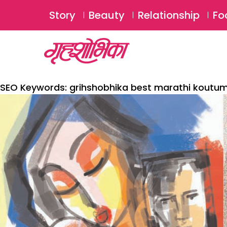
Story
Beauty
Relationship
Fo
SEO Keywords:
grihshobhika best marathi koutum