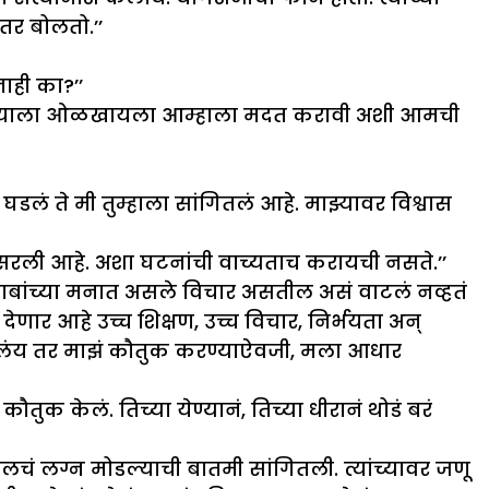
ंतर बोलतो.’’
नाही का?’’
डमनं त्याला ओळखायला आम्हाला मदत करावी अशी आमची
घडलं ते मी तुम्हाला सांगितलं आहे. माझ्यावर विश्वास
सरली आहे. अशा घटनांची वाच्यताच करायची नसते.’’
ाबांच्या मनात असले विचार असतील असं वाटलं नव्हतं
देणार आहे उच्च शिक्षण, उच्च विचार, निर्भयता अन्
केलंय तर माझं कौतुक करण्याऐवजी, मला आधार
 केलं. तिच्या येण्यानं, तिच्या धीरानं थोडं बरं
चं लग्न मोडल्याची बातमी सांगितली. त्यांच्यावर जणू