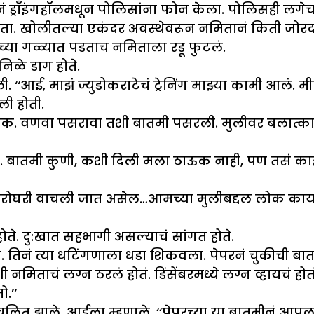
ं ड्राँइंगहॉलमधून पोलिसांना फोन केला. पोलिसही लगे
ता. खोलीतल्या एकंदर अवस्थेवरून नमितानं किती जोरदा
्या गळ्यात पडताच नमिताला रडू फुटलं.
निळे डाग होते.
. ‘‘आई, माझं ज्युडोकराटेचं ट्रेनिंग माझ्या कामी आलं
ी होती.
ाऊक. वणवा पसरावा तशी बातमी पसरली. मुलीवर बलात्क
ेवा. बातमी कुणी, कशी दिली मला ठाऊक नाही, पण तसं क
ातमी घरोघरी वाचली जात असेल…आमच्या मुलीबद्दल लोक क
ते. दु:खात सहभागी असल्याचं सांगत होते.
. तिनं त्या धटिंगणाला धडा शिकवला. पेपरनं चुकीची बातम
िताचं लग्न ठरलं होतं. डिंसेंबरमध्ये लग्न व्हायचं होतं
.’’
िचलित झाले. आईला म्हणाले, ‘‘पेपरच्या या बातमीनं आपला