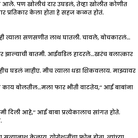
च आले. पण खोलीचं दार उघडलं, तेव्हा खोलीत कोणीत
र प्रतिकार केला होता हे सहज कळत होतं.
. मीही त्याला सणसणीत लाथ घातली. चावले, बोचकारलं…
ार झाल्याची बातमी. आईवडिल हादरले…खरंच बलात्कार
ाहीच घडलं नाहीए. मीच त्याला धडा शिकवलाय. माझ्यावर
ाय काय बोलतील…मला फार भीती वाटतेय,’’ आई बाबांना
ी दिली आहे,’’ आई बाबा प्रत्येकालाच सांगत होते.
.
 सत्यानाश केलाय. योगेशजींचा फोन होता. त्यांच्या