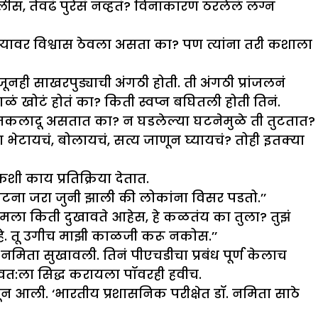
ीस, तेवढं पुरेसं नव्हतं? विनाकारण ठरलेलं लग्न
झ्यावर विश्वास ठेवला असता का? पण त्यांना तरी कशाला
ही साखरपुड्याची अंगठी होती. ती अंगठी प्रांजलनं
सगळं खोटं होतं का? किती स्वप्न बघितली होती तिनं.
तकी तकलादू असतात का? न घडलेल्या घटनेमुळे ती तुटतात?
 भेटायचं, बोलायचं, सत्य जाणून घ्यायचं? तोही इतक्या
शी काय प्रतिक्रिया देतात.
टना जरा जुनी झाली की लोकांना विसर पडतो.’’
ला किती दुखावते आहेस, हे कळतंय का तुला? तुझं
आहे. तू उगीच माझी काळजी करू नकोस.’’
नमिता सुखावली. तिनं पीएचडीचा प्रबंध पूर्ण केलाच
्वत:ला सिद्ध करायला पॉवरही हवीच.
ून आली. ‘भारतीय प्रशासनिक परीक्षेत डॉ. नमिता साठे