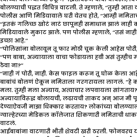
बोलण्याची पद्धत विचित्र वाटली. ते म्हणाले, ‘‘तुम्ही 
पोलीस आणि मिडियावाले घरी येतच होते, ‘‘आम्ही नमिताचा इ
‘‘इतकं गलिच्छ खोटं नाटं छापूनही समाधान झालं नाही का? 
मिडियावाले मुकाट झाले. पण पोलीस म्हणाले, ‘‘तसं 
इच्छा आहे.’’
‘‘पोलिसांना बोलावून तू फार मोठी चूक केली आहेस पोरी, क
‘‘पण बाबा, अन्यायाला वाचा फोडायला हवी असं तुम्हीच म्ह
ठेवा ना?’’
‘‘नाही गं पोरी, नाही. केस फाइल करून तू घोळ केला 
बाबांचं बोलणं ऐकून नमिताला गरगरायला लागलं. ‘‘हे क
मला. तुम्ही मला अन्याय, अत्याचार लपवायला सांगताय? बाब
अन्यायाविरूद्ध बोलायची, लढायची ताकद अन् आज मी पू
देण्याऐवजी माझा धिक्कार करताय? लोकांच्या बोलण्याल
ग्वाल्हेरच्या मेडिकल कॉलेजात शिकणारी नमिताची धाकटी ब
वाटलं.
आईबाबांना वाटणारी भीती शेवटी खरी ठरली. फोनवरच योग