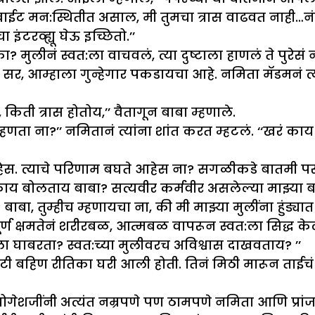
आता वाईट मन:स्थितीत असाल, मी तुमचा त्रास वाढवत नाही…न
ंटरव्ह्यू घेऊ इच्छितो.’’
मुलीनं स्वत:ला वाचवलं, त्या दुष्टाला हाणलं ते पुरेसं 
नाही सर, आम्हाला गुन्हेगार पकडायचा आहे. नमिता मॅ
िती त्रास होतोय,’’ वैतागून बाबा म्हणाले.
णता ना?’’ नमितानं त्यांना शांत करत म्हटलं. ‘‘खरं काय 
आहेस. त्याचे परिणाम बघते आहेस ना? सगळीकडे बातमी प
ाय बोलताय बाबा? सत्यवीर कर्मवीर असलेल्या माझ्या ब
ा, तुम्हीच म्हणायचा ना, की मी माझ्या मुलींना हुंड्यात 
र्ण क्षमतेनं शरीरबळ, आत्मबळ वापरून स्वत:ला सिद्ध 
ा घाबरता? स्वत:च्या मुलीवरच अविश्वास दाखवताय? ’’
हिण रीतिका घरी आली होती. तिनं मिठी मारून ताईचं कौतुक
ेशजींनी अत्यंत नम्रपणे पण ठामपणे नमिता आणि प्रांजल