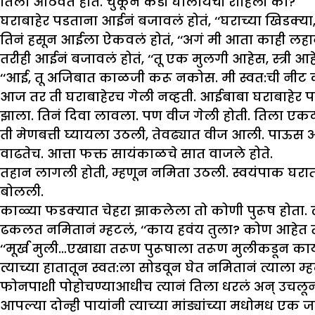
तिला आठवत होतं. चुकून कडी घालायची राहिली का?
घराबाहेर पडताना आईनं बजावलं होतं, ‘‘घराच्या खिडक्या, द
तिनं हसून आईला ऐकवलं होतं, ‘‘अगं मी आता काही लहा
तरीही आईनं बजावलं होतं, ‘‘तू एक मुलगी आहेस, स्त्री आ
‘‘आई, तू अजिबात काळजी करू नकोस. मी स्वत:ची नीट क
आज तर ती घराबाहेरच गेली नव्हती. आईबाबा घराबाहेर प
झाला. तिनं दिवा लावला. पण वीज गेली होती. तिला एक
ती मेणबत्ती घ्यायला उठली, तेवढ्यात वीज आली. पाऊ
वाढतेच. आत्ता फक्त सायंकाळचे सात वाजले होते.
तहान लागली होती, म्हणून नमिता उठली. स्वयंपाक घर
बोलली.
काळ्या फडक्यात चेहरा झाकलेला तो कोणी पुरूष होता. त
ढकलत नमितानं म्हटलं, ‘‘काय हवंय तुला? कोण आहेत तू
‘‘मूर्ख मुली…एखाद्या तरूण पुरूषाला तरूण मुलीकडून क
त्याच्या हातातून स्वत:ला सोडवून घेत नमितानं त्याला म
फोनपाशी पोहोचण्याआधीच त्यानं तिला धरलं अन् उचलून
आपल्या दोन्ही पायांनी त्याच्या मांड्यांच्या मधोमध 