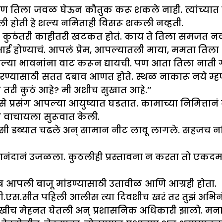
पण तिला जवळ घेऊन कौतुक करू शकले नाही. त्यांच्यात प
टली होती हे शल्य नमिताही विसरू शकली नव्हती.
 कुठंतरी काहीतरी खटकत होतं. काय ते तिला समजत नव्हतं
त्तम आई होण्याचं. आपलं प्रेम, आपल्यातली माया, ममता ति
 आपल्या भावनांना वाट करून द्यायची. पण आता तिला नाती 
ण्यासाठी सतत दबाव आणत होते. स्थळ नाकारू नये म्हणून
 तरी कुठं आहे? मी अशीच सुखात आहे.’’
 प्रसंग आपल्या आयुष्यात घडतात. कामाच्या निमित्ता
ं वाचायला सुरूवात केली.
सी डब्यात चढले अन् सामान नीट लावू लागले. सहजच नमिता
ेहरा आनंदानं उजळला. कुठलीही प्रस्तावना न करता तो एकदम
ात्र आपली बाजू मांडण्यासाठी उतावीळ आणि आग्रही होता.
.पी.एस.सीत पहिली आलीस त्या दिवशीच खरं तर तुझं अभिनं
यासारखीच मेहनत घेतली अन् प्रशासनिक अधिकारी झालो. 