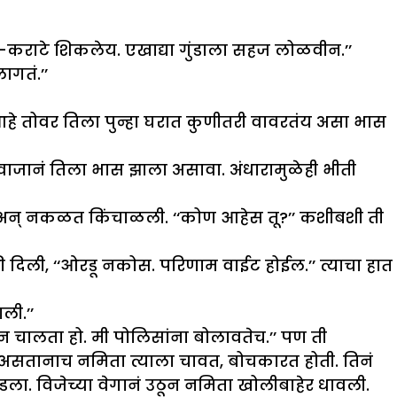
-कराटे शिकलेय. एखाद्या गुंडाला सहज लोळवीन.’’
ागतं.’’
आहे तोवर तिला पुन्हा घरात कुणीतरी वावरतंय असा भास
जानं तिला भास झाला असावा. अंधारामुळेही भीती
 अन् नकळत किंचाळली. ‘‘कोण आहेस तू?’’ कशीबशी ती
 दिली, ‘‘ओरडू नकोस. परिणाम वाईट होईल.’’ त्याचा हात
ली.’’
ून चालता हो. मी पोलिसांना बोलावतेच.’’ पण ती
 असतानाच नमिता त्याला चावत, बोचकारत होती. तिनं
डला. विजेच्या वेगानं उठून नमिता खोलीबाहेर धावली.