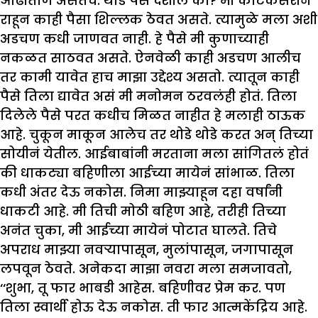
ओढाताण असतेच. थोडे पैसे देशील का? मी काटकसरीनं
राहून काही पैसा शिल्लक ठेवत असते. त्यामुळे मला अशी
अडचण कधी जाणवत नाही. हे पैसे मी कुणाच्याही
नकळत साठवत असते. ऐनवेळी काही अडचण आलीच
तर कामी यावेत हाच माझा उद्देश्य असतो. त्यातून काही
पैसे तिला द्यावेत असं मी मनोमन ठरवलंही होतं. तिला
दिलेले पैसे परत कधीच मिळत नाहीत हे मलाही ठाऊक
आहे. चुकून माकून आलेच तर थोडे थोडे करत अन् तिच्या
सोयीनं येतील. आईबाबांनी मरताना मला सांगितलं होतं
की धाकट्या बहिणीला आईच्या मायेनं सांभाळ. तिला
कधी अंतर देऊ नकोस. निमा माझ्याहून दहा वर्षांनी
धाकटी आहे. मी तिची मोठी बहिण आहे, तरीही तिच्या
अनंत चुका, मी आईच्या मायेनं पोटात घालते. तिचे
अपराध माझ्या नवऱ्यापासून, मुलांपासून, जगापासून
लपवून ठेवते. अनेकदा माझा नवरा मला समजावतो,
‘‘शुभा, तू फार भाबडी आहेस. बहिणीवर प्रेम कर. पण
तिला स्वार्थी होऊ देऊ नकोस. ती फार आत्मकेंद्रिय आहे.