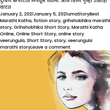
दुर्बिण कपाटात लपवून ठेवली. आज तिला पुन्हा उत्साही
वाटत
Posted
Author
Categories
Tags
January 2, 2021
January 5, 2021
uma
Story
Best
on
Marathi Katha
,
fiction story
,
grihshobhika marathi
story
,
Grihshobhika Short Story
,
Marathi Katha
Online
,
Online Short Story
,
online story
veerungula
,
Short Story
,
story
,
veerungula
on
marathi story
Leave a comment
विरंगुळा