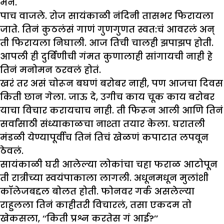
मन.
पाच वाजले. रोज सायंकाळी नंदिनी तासभर फिरायला
जाते. तिनं कुठलंसं गाणं गुणगुणत स्वत:चं आवरलं अन्
ती फिरायला निघाली. आज तिची चालही झपाझप होती.
आपली ही दुर्बिणीची गंमत कुणालाही सांगायची नाही हे
तिनं मनोमन ठरवलं होतं.
खरं तर असं चोरून बघणं बरोबर नाही, पण आजचा दिवस
किती छान गेला. जाऊ दे, उगीच काय चूक काय बरोबर
याचा विचार करायचाच नाही. ती फिरून आली आणि तिनं
सर्वांसाठी संध्याकाळचा नाश्ता तयार केला. घरातली
मंडळी येण्यापूर्वीच तिनं तिचं खेळणं कपाटात लपवून
ठेवलं.
सायंकाळी घरी आलेल्या लोकांचा चहा फराळ आटोपून
ती रात्रीच्या स्वयंपाकाला लागली. अधूनमधून मुलांशी
कॉलेजबद्दल बोलत होती. फोनवर गर्क असलेल्या
राहुलला तिनं काहीतरी विचारलं, तसा एकदम तो
खेकसला, ‘‘किती प्रश्न करतेस गं आई?’’