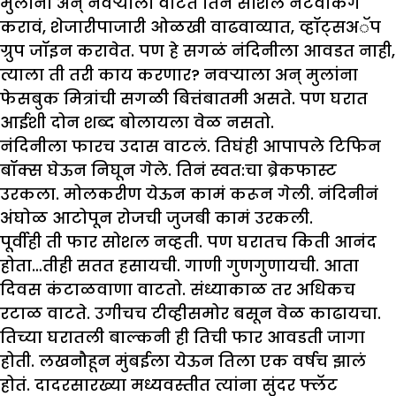
मुलांना अन् नवऱ्याला वाटतं तिनं सोशल नेटवर्किंग
करावं, शेजारीपाजारी ओळखी वाढवाव्यात, व्हॉट्सअॅप
ग्रुप जॉइन करावेत. पण हे सगळं नंदिनीला आवडत नाही,
त्याला ती तरी काय करणार? नवऱ्याला अन् मुलांना
फेसबुक मित्रांची सगळी बित्तंबातमी असते. पण घरात
आईशी दोन शब्द बोलायला वेळ नसतो.
नंदिनीला फारच उदास वाटलं. तिघंही आपापले टिफिन
बॉक्स घेऊन निघून गेले. तिनं स्वत:चा ब्रेकफास्ट
उरकला. मोलकरीण येऊन कामं करून गेली. नंदिनीनं
अंघोळ आटोपून रोजची जुजबी कामं उरकली.
पूर्वीही ती फार सोशल नव्हती. पण घरातच किती आनंद
होता…तीही सतत हसायची. गाणी गुणगुणायची. आता
दिवस कंटाळवाणा वाटतो. संध्याकाळ तर अधिकच
रटाळ वाटते. उगीचच टीव्हीसमोर बसून वेळ काढायचा.
तिच्या घरातली बाल्कनी ही तिची फार आवडती जागा
होती. लखनौहून मुंबईला येऊन तिला एक वर्षच झालं
होतं. दादरसारख्या मध्यवस्तीत त्यांना सुंदर फ्लॅट