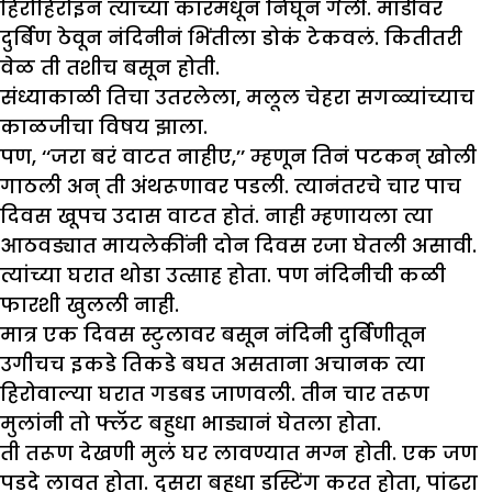
हिरोहिरोइन त्यांच्या कारमधून निघून गेली. मांडीवर
दुर्बिण ठेवून नंदिनीनं भिंतीला डोकं टेकवलं. कितीतरी
वेळ ती तशीच बसून होती.
संध्याकाळी तिचा उतरलेला, मलूल चेहरा सगळ्यांच्याच
काळजीचा विषय झाला.
पण, ‘‘जरा बरं वाटत नाहीए,’’ म्हणून तिनं पटकन् खोली
गाठली अन् ती अंथरूणावर पडली. त्यानंतरचे चार पाच
दिवस खूपच उदास वाटत होतं. नाही म्हणायला त्या
आठवड्यात मायलेकींनी दोन दिवस रजा घेतली असावी.
त्यांच्या घरात थोडा उत्साह होता. पण नंदिनीची कळी
फारशी खुलली नाही.
मात्र एक दिवस स्टुलावर बसून नंदिनी दुर्बिणीतून
उगीचच इकडे तिकडे बघत असताना अचानक त्या
हिरोवाल्या घरात गडबड जाणवली. तीन चार तरूण
मुलांनी तो फ्लॅट बहुधा भाड्यानं घेतला होता.
ती तरूण देखणी मुलं घर लावण्यात मग्न होती. एक जण
पडदे लावत होता. दुसरा बहुधा डस्टिंग करत होता, पांढरा