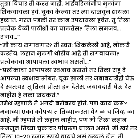
तुझा विचार ती करत नाही. आईवडिलांनीच मुलांना
शिकवायला हवं. चुका केल्या तर त्या दाखवून द्यायला
हव्यात. गरज पडली तर कान उपटायला हवेत. तू तिला
प्रत्येक वेळी पाठीशी का घालतेस? तिला समजव…
रागव…’’
‘‘मी काय रागावणार? ती स्वत: शिकलेली आहे, नोकरी
करतेय. लहान मुलगी थोडीच आहे ती रागवायला?
प्रत्येकाचा आपापला स्वभाव असतो…’’
‘‘प्रत्येकाचा आपापला स्वभाव असतो तर तिला राहू दे
आपल्या स्वभावासोबत. चूक झाली तर जबाबदारीही घेऊ
दे स्वत:वर. तू तिला प्रोत्साहन देतेस, जबाबदारी घेऊ देत
नाहीस हे मला खटकतं.’’
उमेश म्हणाले ते अगदी बरोबरच होतं. पण काय करू?
मनाच्या एका कोपऱ्यात तिच्याकरता वेगळाच जिव्हाळा
आहे. मी म्हणते ती लहान नाहीए, पण मी तिला लहान
समजून तिच्या चुकांवर पांघरूण घालत असते. मी खरं तर
तिला १०-२० हजार रुपये द्यायचे असं ठरवलं होतं. ती