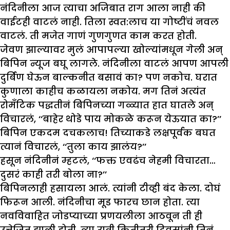
नंदिनीला आज त्याचा अजिबात राग आला नाही की
वाईटही वाटलं नाही. तिला स्वत:लाच या गोष्टींचं नवल
वाटलं. ती मजेत गाणं गुणगुणत काम करत होती.
जेवण झाल्यावर मुलं आपापल्या खोल्यांमधून गेली अन्
बिपिन न्यूज बघू लागले. नंदिनीला वाटलं आपण आपली
दुर्बिण घेऊन बाल्कनीत बसावं का? पण नकोच. घरात
कुणाला काहीच कळायला नकोय. मग तिनं अत्यंत
रोमँटिक पद्धतीनं बिपिनच्या गळ्यात हात घातले अन्
विचारलं, ‘‘बाहेर थोडे पाय मोकळे करून येऊयात का?’’
बिपिन एकदम दचकलाच! तिच्याकडे लक्षपूर्वक बघत
त्यानं विचारलं, ‘‘तुला काय झालंय?’’
हसून नंदिनीनं म्हटलं, ‘‘फक्त एवढंच नेहमी विचारता…
दुसरं काही तरी बोला ना?’’
बिपिनलाही हसायला आलं. त्यांनी टीव्ही बंद केला. दोघं
फिरून आली. नंदिनीचा मूड फारच छान होता. त्या
नवविवाहित जोडप्याच्या प्रणयलीला आठवून ती ही
उत्तेजित झाली होती. त्या रात्री कितीतरी दिवसांनी तिनं