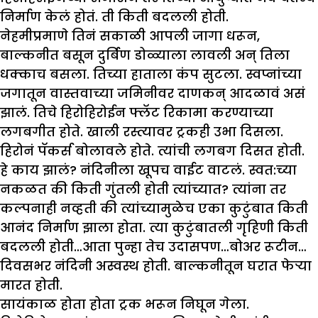
निर्माण केलं होतं. ती किती बदलली होती.
नेहमीप्रमाणे तिनं सकाळी आपली जागा धरून,
बाल्कनीत बसून दुर्बिण डोळ्याला लावली अन् तिला
धक्काच बसला. तिच्या हाताला कंप सुटला. स्वप्नांच्या
जगातून वास्तवाच्या जमिनीवर दाणकन् आदळावं असं
झालं. तिचे हिरोहिरोईन फ्लॅट रिकामा करण्याच्या
लगबगीत होते. खाली रस्त्यावर ट्रकही उभा दिसला.
हिरोनं पॅकर्स बोलावले होते. त्यांची लगबग दिसत होती.
हे काय झालं? नंदिनीला खूपच वाईट वाटलं. स्वत:च्या
नकळत की किती गुंतली होती त्यांच्यात? त्यांना तर
कल्पनाही नव्हती की त्यांच्यामुळेच एका कुटुंबात किती
आनंद निर्माण झाला होता. त्या कुटुंबातली गृहिणी किती
बदलली होती…आता पुन्हा तेच उदासपण…बोअर रूटीन…
दिवसभर नंदिनी अस्वस्थ होती. बाल्कनीतून घरात फेऱ्या
मारत होती.
सायंकाळ होता होता ट्रक भरून निघून गेला.