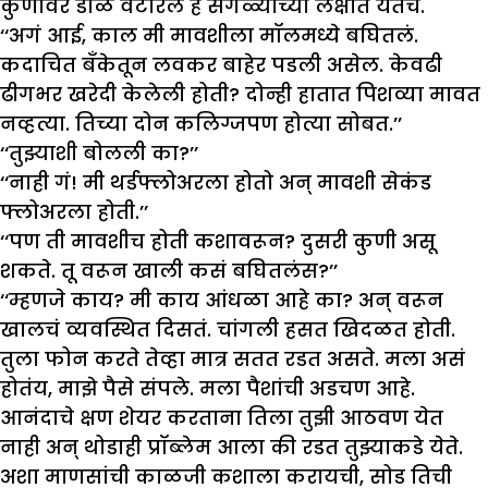
कुणावर डोळे वटारले हे सगळ्यांच्या लक्षात येतंच.
‘‘अगं आई, काल मी मावशीला मॉलमध्ये बघितलं.
कदाचित बँकेतून लवकर बाहेर पडली असेल. केवढी
ढीगभर खरेदी केलेली होती? दोन्ही हातात पिशव्या मावत
नव्हत्या. तिच्या दोन कलिग्जपण होत्या सोबत.’’
‘‘तुझ्याशी बोलली का?’’
‘‘नाही गं! मी थर्डफ्लोअरला होतो अन् मावशी सेकंड
फ्लोअरला होती.’’
‘‘पण ती मावशीच होती कशावरून? दुसरी कुणी असू
शकते. तू वरून खाली कसं बघितलंस?’’
‘‘म्हणजे काय? मी काय आंधळा आहे का? अन् वरून
खालचं व्यवस्थित दिसतं. चांगली हसत खिदळत होती.
तुला फोन करते तेव्हा मात्र सतत रडत असते. मला असं
होतंय, माझे पैसे संपले. मला पैशांची अडचण आहे.
आनंदाचे क्षण शेयर करताना तिला तुझी आठवण येत
नाही अन् थोडाही प्रॉब्लेम आला की रडत तुझ्याकडे येते.
अशा माणसांची काळजी कशाला करायची, सोड तिची