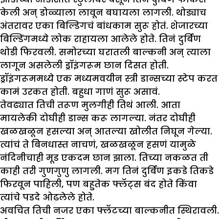
केली अन् डोळ्याला लावून बघायला लागली. थोड्याच
अंतरावर एका बिल्डिगचं बांधकाम सुरू होतं. शेजारच्या
बिल्डिंगमध्ये लोक राहायला आलेले होते. तिनं दुर्बिण
थोडी फिरवली. समोरच्या घरातली बाल्कनी अन् त्याला
लागून असलेली ड्रॉइंगरूम छान दिसत होती.
ड्रॉइंगरूममध्ये एक मध्यमवयीन स्त्री डान्सच्या स्टेप करत
कामं उरकत होती. बहुधा गाणं सुरू असावं.
तेवढ्यात तिची तरूण मुलगीही तिथं आली. आता
मायलेकी दोघीही डान्स करू लागल्या. नंतर दोघीही
खळखळून हसल्या अन् आतल्या खोलीत निघून गेल्या.
त्यांचं ते बिनधास्त नाचणं, खळखळून हसणं यामुळे
नंदिनीचाही मूड एकदम छान झाला. तिच्या नकळत ती
काही तरी गुणगुणु लागली. मग तिनं दुर्बिण इकडे तिकडे
फिरवून पाहिली, पण बहुतेक फ्लॅट्स बंद होते किंवा
त्यांचे पडदे ओढलेले होते.
अवचित तिची नजर एका फ्लॅटच्या बाल्कनीत स्थिरावली.