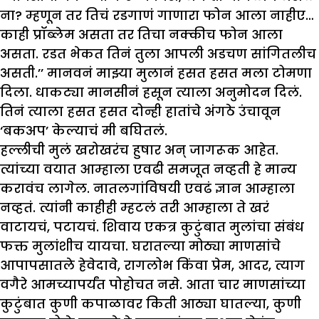
ना? म्हणून तर तिचं रडगाणं गाणारा फोन आला नाहीए…
काही प्रॉब्लेम असता तर तिचा नक्कीच फोन आला
असता. रडत भेकत तिनं तुला आपली अडचण सांगितलीच
असती.’’ मानवनं माझ्या मुलानं हसत हसत मला टोमणा
दिला. धाकट्या मानसीनं हसून त्याला अनुमोदन दिलं.
तिनं त्याला हसत हसत दोन्ही हातांचे अंगठे उंचावून
‘बकअप’ केल्याचं मी बघितलं.
हल्लीची मुलं खरोखरंच हुषार अन् जागरूक आहेत.
त्यांच्या वयात आम्हाला एवढी समजूत नव्हती हे मान्य
करावंच लागेल. नातलगांविषयी एवढं ज्ञान आम्हाला
नव्हतं. त्यांनी काहीही म्हटलं तरी आम्हाला ते खरं
वाटायचं, पटायचं. शिवाय एकत्र कुटुंबात मुलांचा संबंध
फक्त मुलांशीच यायचा. घरातल्या मोठ्या माणसांचे
आपापसातले हेवेदावे, रागलोभ किंवा प्रेम, आदर, त्याग
वगैरे आमच्यापर्यंत पोहोचत नसे. आता चार माणसांच्या
कुटुंबात कुणी कपाळावर किती आठ्या घातल्या, कुणी