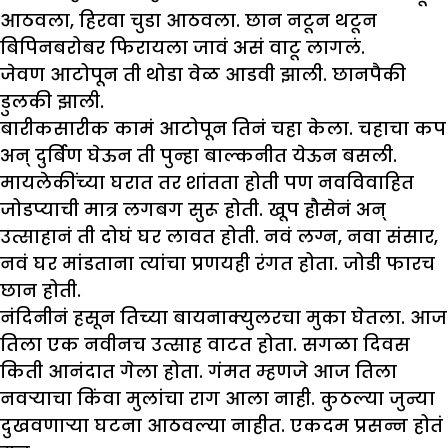
आठवला, हिरवा चुडा आठवला. छान नटून थटून
बिपिनबरोबर फिरायला जावं असं वाटू लागलं.
जेवण आटोपून ती थोडा वेळ आडवी झाली. छानपैकी
डुलकी झाली.
बारीकसारीक कामं आटोपून तिनं चहा केला. चहाचा कप
अन् दुर्बिण घेऊन ती पुन्हा बाल्कनीत येऊन बसली.
मायलेकींच्या घरात तर शांतता होती पण नवविवाहित
जोडप्याची मात्र लगबग सुरू होती. खूप हौसेनं अन्
उत्साहानं ती दोघं घर लावत होती. नवं लग्न, नवा संसार,
नवं घर मांडताना त्यांचा प्रणयही रंगत होता. जोडी फारच
छान होती.
नंदिनीनं हसून तिच्या बायनाक्युलरचा मुका घेतला. आज
तिला एक नवीनच उत्साह वाटत होता. सगळा दिवस
किती आनंदात गेला होता. गंमत म्हणजे आज तिला
नवऱ्याचा किंवा मुलांचा राग आला नाही. कुठल्या जुन्या
दुखवणाऱ्या घटना आठवल्या नाहीत. एकदम प्रसन्न होतं