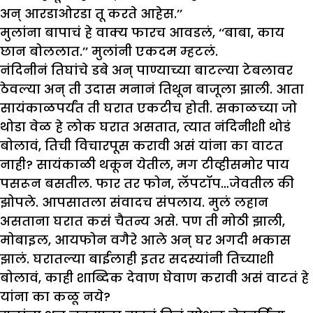
अन् आरडाओरडा तू करते आहेस.’’
मुलांना बापाचं हे वाक्य फारच आवडलं, ‘‘बाबा, काय
छान बोललात.’’ मुलांनी एकदम म्हटलं.
नंदिनीनं तिघांचे डबे अन् पाण्याच्या बाटल्या टेबलावर
ठेवल्या अन् ती उदास मनानं तिथून बाजूला झाली. आता
सायंकाळपर्यंत ती घरात एकटीच होती. सकाळच्या जो
थोडा वेळ हे लोक घरात असतात, त्यात नंदिनीशी थोडं
बोलावं, तिची विचारपूस करावी असं यांना का वाटत
नाही? सायंकाळी थकून येतील, मग टीव्हीसमोर पाय
पसरून बसतील. फार तर फोन, लॅपटॉप…जेवतील की
झोपले. आपसातला संवादच संपलाय. मुलं लहान
असताना घरात कसं चैतन्य असे. पण ती मोठी झाली,
मोबाइल, आयफोन वगैरे आले अन् घर अगदी भकास
झालं. घरातल्या बाईलाही इतर सदस्यांनी तिच्याशी
बोलावं, काही शाब्दिक देवाण घेवाण करावी असं वाटतं हे
यांना का कळू नये?