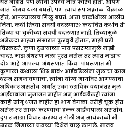
येत नाहीत. पण त्यांचा उपद्रव मात्र फारच होतो. आपण
नातं निभवायला बघतो, पण त्याचं रूप अक्राळ विक्राळ
होतं, आपल्यालाच गिळू बघतं. आता चाळीशीला आलीय
निमा. कधी तिच्या सवयी बदलणार? कदाचित कधीच ती
तिच्या या चुकीच्या सवयी बदलणार नाही. तिच्यामुळे
अनेकदा माझ्या संसारात कुरबुरी होतात, माझी घडी
विस्कटते. कुणा दुसऱ्याच्या पाय पसरण्यामुळे माझी
चादर, माझं अंथरूण मला पुरत नसेल तर त्यात माझाच
दोष आहे. आपल्या अंथरूणात किंवा पांघरूणात मी
कुणाला कशाला शिरू द्यावं? आईवडिलांना मुलांचा कान
धरून समजावण्याचा, त्यांना योग्य मार्गावर आणण्याचा
अधिकार असतोच. अर्थात् एका ठराविक वयानंतर मुलं
आईबाबांना जुमानत नाहीत अन् आईवडीलही त्यांना
काही सांगू धजत नाहीत हा भाग वेगळा. तरीही चूक होत
असेल तर सावध करण्याचा हक्क आईबापाला असतोच.
दुपार माझा विचार करण्यात गेली अन् सायंकाळी मी
सरळ निमाच्या घराच्या दिशेनं चालू लागले. मानव