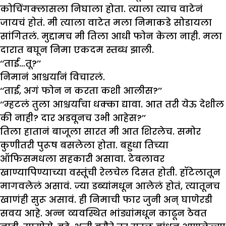
कोचिंगक्लासला निघाला होता. त्याला त्याच वाटेनं
जायचं होतं. मी त्याला वाटेत मला निमाकडे सोडायला
सांगितलं. मुद्दामच मी तिला आधी फोन केला नाही. मला
दारात बघून निमा एकदम स्तब्ध झाली.
‘‘ताई…तू?’’
निमानं आश्चर्यानं विचारलं.
‘‘ताई, अगं फोन न करता कशी आलीस?’’
‘‘म्हटलं तुला आश्चर्याचा धक्का द्यावा. आत तरी येऊ देशील
की नाही? दार अडवूनच उभी आहेस?’’
तिला हातानं बाजूला सारत मी आत शिरलेच. समोर
कुणीतरी पुरूष बसलेला होता. बहुधा तिच्या
ऑफिसमधला सहकारी असावा. टेबलावर
खाण्यापिण्याच्या वस्तूंची रेलचेल दिसत होती. हॉटेलातून
मागवलेलं असावं. ज्या डब्यांमधून आलेलं होतं, त्यातूनच
खाणंही सुरू असावं. ही निमाची फार जुनी अन् घाणेरडी
सवय आहे. अन्न व्यवस्थित भांड्यांमधून काढून ठेवत