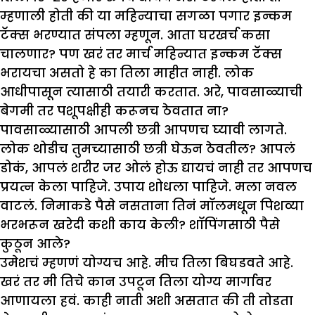
म्हणाली होती की या महिन्याचा सगळा पगार इन्कम
टॅक्स भरण्यात संपला म्हणून. आता घरखर्च कसा
चालणार? पण खरं तर मार्च महिन्यात इन्कम टॅक्स
भरायचा असतो हे का तिला माहीत नाही. लोक
आधीपासून त्यासाठी तयारी करतात. अरे, पावसाळ्याची
बेगमी तर पशूपक्षीही करूनच ठेवतात ना?
पावसाळ्यासाठी आपली छत्री आपणच घ्यावी लागते.
लोक थोडीच तुमच्यासाठी छत्री घेऊन ठेवतील? आपलं
डोकं, आपलं शरीर जर ओलं होऊ द्यायचं नाही तर आपणच
प्रयत्न केला पाहिजे. उपाय शोधला पाहिजे. मला नवल
वाटलं. निमाकडे पैसे नसताना तिनं मॉलमधून पिशव्या
भरभरून खरेदी कशी काय केली? शॉपिंगसाठी पैसे
कुठून आले?
उमेशचं म्हणणं योग्यच आहे. मीच तिला बिघडवते आहे.
खरं तर मी तिचे कान उपटून तिला योग्य मार्गावर
आणायला हवं. काही नाती अशी असतात की ती तोडता