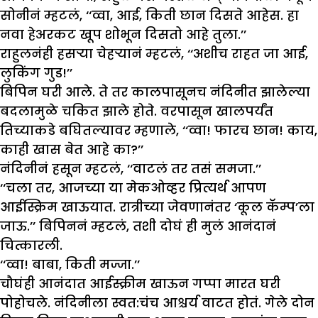
सोनीनं म्हटलं, ‘‘व्वा, आई, किती छान दिसते आहेस. हा
नवा हेअरकट खूप शोभून दिसतो आहे तुला.’’
राहुलनंही हसऱ्या चेहऱ्यानं म्हटलं, ‘‘अशीच राहत जा आई,
लुकिंग गुड!’’
बिपिन घरी आले. ते तर कालपासूनच नंदिनीत झालेल्या
बदलामुळे चकित झाले होते. वरपासून खालपर्यंत
तिच्याकडे बघितल्यावर म्हणाले, ‘‘व्वा! फारच छान! काय,
काही खास बेत आहे का?’’
नंदिनीनं हसून म्हटलं, ‘‘वाटलं तर तसं समजा.’’
‘‘चला तर, आजच्या या मेकओव्हर प्रित्यर्थ आपण
आईस्क्रिम खाऊयात. रात्रीच्या जेवणानंतर ‘कूल कॅम्प’ला
जाऊ.’’ बिपिननं म्हटलं, तशी दोघं ही मुलं आनंदानं
चित्कारली.
‘‘व्वा! बाबा, किती मज्जा.’’
चौघंही आनंदात आईस्क्रीम खाऊन गप्पा मारत घरी
पोहोचले. नंदिनीला स्वत:चंच आश्चर्य वाटत होतं. गेले दोन