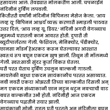
हसायला आलं. तेवढ्यात मोलकरीण आली. चपळाईनं
नंदिनीनं दुर्बिण लपवली.
कितीतरी वर्षांनी नंदिनीनं बिपिनला मेसेज केला. ‘आय
लव्ह यू’ बिपिननं आश्चर्य व्यक्त करणारी स्माइली पाठवत
उत्तर दिलं, ‘आय लव्ह यू, डियर.’ नंदिनी अगदी वेगळ्याच
मूडमध्ये घरातली कामं आवरत होती. दुपारी ती
ब्यूटीपार्लरला गेली. फेशियल, मेनिक्योर, पॅडीक्योर,
छानसा मॉडर्न हेअरकट करून घेतल्यावर आरशात
स्वत:चं रूप बघून एकदम खुष झाली. तिथून ती मॉलमध्ये
गेली. स्वत:साठी सुंदर कुर्ता विकत घेतला.
घरी परत येताच दुर्बिण उचलून बाल्कनी गाठली.
मायलेकी बहुधा एकदम सायंकाळीच परतत असाव्यात.
नवी नवरी एकदा ओझरती तिच्या बाल्कनीत दिसली अन्
मग एकदम संध्याकाळी छान नटून थटून नवऱ्याची वाट
बघत बाल्कनीत उभी होती. नंदिनीही आज एकदम
वेगळ्याच पद्धतीने तयार झाली.
सायंकाळी सोनी, राहुल घरी परतले अन् नंदिनीला बघून