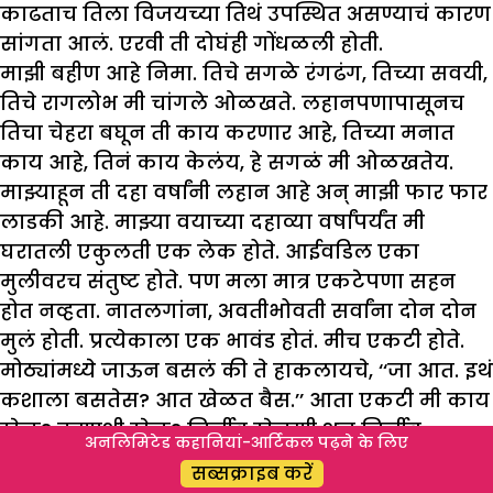
काढताच तिला विजयच्या तिथं उपस्थित असण्याचं कारण
सांगता आलं. एरवी ती दोघंही गोंधळली होती.
माझी बहीण आहे निमा. तिचे सगळे रंगढंग, तिच्या सवयी,
तिचे रागलोभ मी चांगले ओळखते. लहानपणापासूनच
तिचा चेहरा बघून ती काय करणार आहे, तिच्या मनात
काय आहे, तिनं काय केलंय, हे सगळं मी ओळखतेय.
माझ्याहून ती दहा वर्षांनी लहान आहे अन् माझी फार फार
लाडकी आहे. माझ्या वयाच्या दहाव्या वर्षांपर्यंत मी
घरातली एकुलती एक लेक होते. आईवडिल एका
मुलीवरच संतुष्ट होते. पण मला मात्र एकटेपणा सहन
होत नव्हता. नातलगांना, अवतीभोवती सर्वांना दोन दोन
मुलं होती. प्रत्येकाला एक भावंड होतं. मीच एकटी होते.
मोठ्यांमध्ये जाऊन बसलं की ते हाकलायचे, ‘‘जा आत. इथं
कशाला बसतेस? आत खेळत बैस.’’ आता एकटी मी काय
खेळू? कुणाशी खेळू? निर्जीव खेळणी अन् निर्जीव
अनलिमिटेड कहानियां-आर्टिकल पढ़ने के लिए
पुस्तक…मला कुणी तरी सजीव खेळणं हवं होतं. शेवटी
सब्सक्राइब करें
मला भावंड आणायचा निर्णय आईबाबांना घ्यावा लागला.