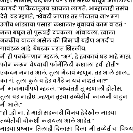
नाही. सामोसे, वडे, भजी वगैरे तर सरळ बांधून आणलेल्या
कागदी पाकिटातूनच खायला लागते. आम्हालाही तसंच
देते. वर म्हणते, ‘‘शेवटी जाणार तर पोटातच ना? मग
उगीच भांड्याचा पसारा कशाला? धुवायचं काम वाढतं.’’
मला बघून तो पुरूषही दचकला. भांबावला. त्याला
नक्कीच वाटलं असेल की निमाची बहीण अगदीच
गावंढळ आहे. बेधडक घरात शिरलीय.
मी ही पक्केपणानं म्हटलं, ‘‘अगं, हे हक्काचं घर आहे माझं.
फोन करून येण्याची फॉर्मेलिटी कशाला हवी होती?
एकदम मनात आलं, तुला भेटावं म्हणून, तर आले झालं…
का गं, तुला कुठं बाहेर वगैरे जायचं नव्हतं ना?’’
मी मानभावीपणे म्हटलं, ‘‘मध्यंतरी तू म्हणाली होतीस,
तुला बरं नाहीए…म्हणून तुझ्या तब्येतीची काळजी वाटून
मी आले.’’
‘‘हो…हो ना, हे माझे सहकारी विजय हेदेखील माझ्या
तब्येतीची चौकशी करायला आले आहेत.’’
माझ्या प्रश्नानं तिलाही दिलासा दिला. मी तब्येतीचा विषय