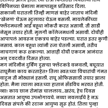
बिपिनच्या प्रेमाला मनापासून प्रतिसाद दिला.
सकाळी घरातली तिन्ही माणसं बाहेर जाताच नंदिनी
‘खेळणं’ घेऊन स्टुलावर येऊन बसली. मायलेकींच्या
फ्लॅटमधली आई बहुधा नोकरी करत असावी. ती साडी
नेसून तयार होती. मुलगी कॉलेजमधली असावी. दोघीही
आपापलं आवरून एकत्रच बाहेर पडल्या. घरात इतर कुणी
नसावं. काल बहुधा त्यांनी रजा घेतली असावी, तरीच
नाचगाणं करू शकल्या. आत्ताही दोघी एकदम आनंदात
अन् टवटवीत दिसत होत्या.
मग नंदिनीनं दुर्बिण दुसऱ्या फ्लॅटकडे वळवली, बघूयात
राघूमैना काय करताहेत? तिला स्वत:च्या विचारांची गंमत
वाटून ती मोठ्यानं हसली. राघू ऑफिससाठी तयार झाला
होता. मैना त्याला स्वत:च्या हातानं सँडविच भरवत होती.
व्वा! काय छान रोमांस चाललाय…खरंय, हेच दिवस
असतात आयुष्य उपभोगायचे. नव्या नवलाईचे हे नऊ
दिवस संपले की रटाळ आयुष्य सुरू होतं. तिला पुन्हा