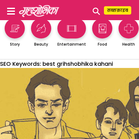
⚲
सब्सक्राइब
Story
Beauty
Entertainment
Food
Health
SEO Keywords:
best grihshobhika kahani