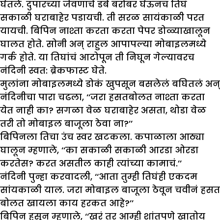
घेतले. दुपारच्या जेवणाचे डबे बरोबर घेऊनच तिघं
सकाळी घराबाहेर पडायची. ती सरळ सायंकाळी परत
यायची. बिपिन नाश्ता करता करता पेपर डोळ्याखालून
घालत होते. सोनी अन् राहुल आपापल्या मोबाइलमध्ये
गर्क होते. या तिघांचं आटोपून ती निघून गेल्यावरच
नंदिनी स्वत: ब्रेकफास्ट घेते.
मुलांना मोबाइलमध्ये डोकं खुपसून बसलेलं बघितलं अन्
नंदिनीचा पारा चढला, ‘‘जरा हसतबोलत नाश्ता करता
येत नाही का? सगळा वेळ घराबाहेर असता, थोडा वेळ
तरी तो मोबाइल बाजूला ठेवा ना?’’
बिपिनला तिचा उंच स्वर खटकला. कपाळाला आठ्या
घालून म्हणाले, ‘‘का सकाळी सकाळी आरडा ओरडा
करतेस? करत असतील काही त्यांच्या कामाचं.’’
नंदिनी पुन्हा करवादली, ‘‘आता तुम्ही तिघंही एकदम
सांयकाळी याल. जरा मोबाइल बाजूला ठेवून चवीनं हसत
बोलत खायला काय हरकत आहे?’’
बिपिन हसून म्हणाले, ‘‘खरं तर आम्ही शांतपणे खातोय