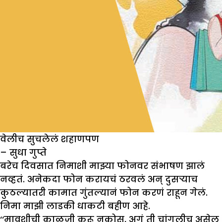
वेलीच सुचलेलं शहाणपण
– सुधा गुप्ते
बरेच दिवसात निमाशी माझ्या फोनवर संभाषण झालं
नव्हतं. अनेकदा फोन करायचं ठरवलं अन् दुसऱ्याच
कुठल्यातरी कामात गुंतल्यानं फोन करणं राहून गेलं.
निमा माझी लाडकी धाकटी बहीण आहे.
‘‘मावशीची काळजी करू नकोस, अगं ती चांगलीच असेल