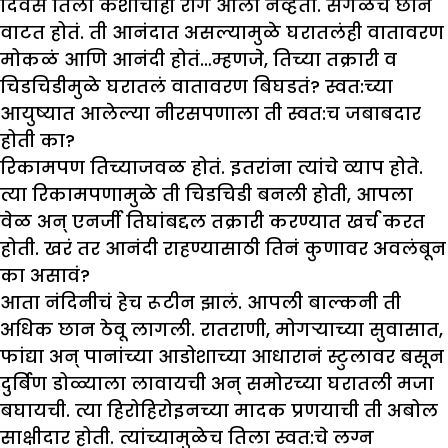
दिवस तिला कशाचाही राग आला नव्हता. सगळंच छान
वाटत होतं. ती आनंदात असल्यामुळे घरातलंही वातावरण
मोकळं आणि आनंदी होतं…म्हणजे, तिच्या तक्रारी व
चिडचिडीमुळे घरातलं वातावरण बिघडतं? स्वत:च्या
आयुष्यात आलेल्या नीरसपणाला ती स्वत:च जबाबदार
होती का?
रिकामपण तिच्याजवळ होतं. इतरांना त्यांचे व्याप होते.
त्या रिकामपणामुळे ती चिडचिडी बनली होती, आपला
वेळ अन् एनर्जी तिघांबद्दल तक्रारी करण्यात खर्च करत
होती. खरं तर आनंदी राहण्यासाठी तिनं कुणावर अवलंबून
का असावं?
आता नंदिनीचं हेच रूटीन झालं. आपली बाल्कनी ती
अधिक छान ठेवू लागली. रातराणी, मोगऱ्याच्या सुवासात,
फांद्या अन् पानांच्या आडोशाच्या आधारानं स्टुलावर बसून
दुर्बिण डोळ्याला लावायची अन् समोरच्या घरातली मजा
बघायची. त्या हिरोहिरोइनच्या मादक प्रणयाची ती अबोल
साक्षीदार होती. त्यांच्यामुळेच तिला स्वत:चे लग्न