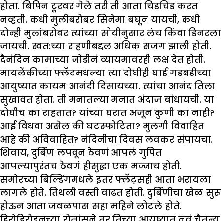
होता. बिपिन टूरवर गेले तरी ती आता चिडचिड करत
नव्हती. कधी मुलीबरोबर सिनेमा बघून यायची, कधी
दोन्ही मुलांबरोबर त्यांच्या सोयीनुसार लंच किंवा डिनरला
जायची. स्वत:च्या राहणीबद्दल अधिक सजग झाली होती.
दैनंदिन कामाच्या जोडीनं व्यायमावरही लक्ष देत होती.
मायलेंकीच्या फ्लॅटमधल्या त्या दोघीही घाई गडबडीच्या
आयुष्यात कायम आनंदी दिसायच्या. त्यांचा आनंद तिला
सुखावत होता. ती मनातल्या मनात अंदाज बांधायची. या
दोघीच का राहतात? यांच्या घरात अजून कुणी का नाही?
आई विधवा असेल की घटस्फोटिता? मुलगी विवाहित
आहे की अविवाहित? नंदिनीचा दिवस लवकर संपायचा.
शिवाय, दुर्बिण लपवून ठेवणं आपलं गुपित
आपल्यापुरंतच ठेवणं हीसुद्धा एक मज्जाच होती.
समोरच्या बिल्डिंगमधले इतर फ्लॅट्सही आता भरायला
लागले होते. तिथली वस्ती वाढत होती. दुर्बिणीचा खेळ सुरू
होऊन आता जवळपास सहा महिने लोटले होते.
हिरोहिरोइनच्या रोमांसने तर तिच्या आयुष्यात नवं चैतन्य