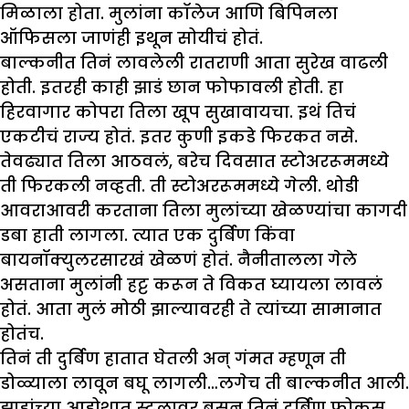
मिळाला होता. मुलांना कॉलेज आणि बिपिनला
ऑफिसला जाणंही इथून सोयीचं होतं.
बाल्कनीत तिनं लावलेली रातराणी आता सुरेख वाढली
होती. इतरही काही झाडं छान फोफावली होती. हा
हिरवागार कोपरा तिला खूप सुखावायचा. इथं तिचं
एकटीचं राज्य होतं. इतर कुणी इकडे फिरकत नसे.
तेवढ्यात तिला आठवलं, बरेच दिवसात स्टोअररूममध्ये
ती फिरकली नव्हती. ती स्टोअररूममध्ये गेली. थोडी
आवराआवरी करताना तिला मुलांच्या खेळण्यांचा कागदी
डबा हाती लागला. त्यात एक दुर्बिण किंवा
बायनॉक्युलरसारखं खेळणं होतं. नैनीतालला गेले
असताना मुलांनी हट्ट करून ते विकत घ्यायला लावलं
होतं. आता मुलं मोठी झाल्यावरही ते त्यांच्या सामानात
होतंच.
तिनं ती दुर्बिण हातात घेतली अन् गंमत म्हणून ती
डोळ्याला लावून बघू लागली…लगेच ती बाल्कनीत आली.
झाडांच्या आडोशात स्टुलावर बसून तिनं दुर्बिण फोकस