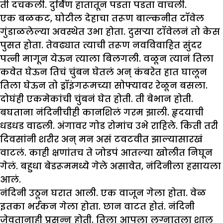
ती दचकली. दुर्बिण हातातून पडता पडता वाचली.
एक बळकट, घोटील देहाचा तरूण बाल्कनीत टॉवेल
गुंडाळलेल्या अवस्थेत उभा होता. दुसऱ्या टॉवेलनं तो केस
पुसत होता. तेवढ्यात त्याची तरूण नवविवाहित सुंदर
पत्नी मागून येऊन त्याला बिलगली. वळून त्यानं तिला
कवेत घेऊन तिचं चुंबन घेतलं अन् कंबरेत हात घालून
तिला घेऊन तो ड्रॉइंगरूमच्या सोफ्यावर रेळून बसला.
दोघंही एकमेकांची चुंबनं घेत होती. ती बेभान होती.
बघताना नंदिनीचीही कानशिलं गरम झाली. हृदयाची
धडधड वाढली. अंगावर गोड रोमांच उभे राहिले. किती तरी
दिवसांनी शरीर अन् मन असं टवटवीत झाल्यासारखं
वाटलं. काही क्षणांतच ते जोडपं आतल्या खोलीत निघून
गेलं. बहुधा बेडरूममध्ये गेले असावेत, नंदिनीला हसायला
आलं.
नंदिनी उठून घरात आली. एक वाजून गेला होता. वेळ
इतका भर्रकन गेला होता. छान वाटत होतं. नंदिनी
जेवतानाही प्रसन्न होती. तिला आपला लग्नातला शालू