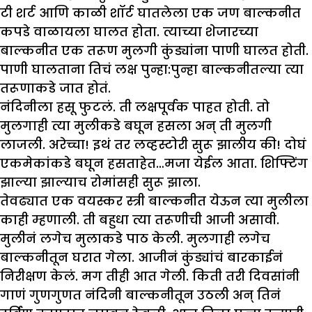
टी शर्ट आणि काळी शॉर्ट घातलेला एक जण बाल्कनीत
कपडे वाळायला घालत होता. त्याच्या शेजारच्या
बाल्कनीत एक तरूण मुलगी कुंड्यांना पाणी घालत होती.
पाणी घालताना तिचं लक्ष पुन्हा:पुन्हा बाल्कनीतल्या त्या
तरूणाकडे जात होतं.
नंदिनीला हसू फुटलं. ती लक्षपूर्वक पाहत होती. तो
मुलगाही त्या मुलीकडे बघून हसला अन् ती मुलगी
लाजली. अरेच्चा! इथं तर लव्हस्टोरी सुरू झालीय की! दोघं
एकमेकांकडे बघून हसताहेत…मजा येईल आता. शिफ्टिंग
झाल्या झाल्याच रोमांसही सुरू झाला.
तेवढ्यात एक वयस्कर स्त्री बाल्कनीत येऊन त्या मुलीला
काही म्हणाली. ती बहुधा त्या तरूणीची आजी असावी.
मुलीनं लगेच मुलाकडे पाठ केली. मुलगाही लगेच
बाल्कनीतून घरात गेला. आजीनं कुंड्यांचं बारकाईनं
निरीक्षण केलं. मग तीही आत गेली. किती तरी दिवसांनी
गाणं गुणगुणत नंदिनी बाल्कनीतून उठली अन् तिनं