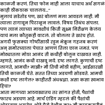
काळजी करणं. तिचा फोन नाही आला याचाच अर्थ सगळं
काही ठीकठाक चाललंय…’’
मुलाचं सडेतोड पण, खरं बोलणं मला आवडलं नाही. मी
त्याला रागावून पिटाळून लावलं. विषय तिथंच संपला.
पण त्यानं त्याच्या मावशीचं किती सूक्ष्म निरीक्षण केलंय
याचं मला कौतुकही वाटलं. तो बोलला ते खरंच होतं.
अगदी फुसक्या गोष्टींसाठी रडून भेकून गहजब करणं
अन् समोरच्याला पेचात आणणं तिला छान जमतं. पण
मोठ्यातला मोठा आनंद ती कधीही बोलून दाखवत नाही.
म्हणते, आनंद कधी दाखवू नये. दृष्ट लागते. कुणाची दृष्ट
लागते, आमची? माझी? मी तिची मोठी बहीण, आईसारखी
तिची काळजी घेते. सतत तिच्या अडचणी सोडवते. आमची
कशी दृष्ट लागेल? काहीतरी अंधश्रद्धा. असा कसा स्वभाव
हिचा?
आता मागच्या आठवड्यातच तर सांगत होती, पैशांची
फारच अडचण आहे. मार्च एंडिंग म्हटलं की पैशांची