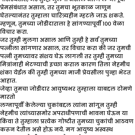
प्रेमसंबंधात असाल, तर तुमचा भूतकाळ जाणून
घेतल्यानंतर तुम्हाला चारित्र्यहीन म्हटले जाऊ शकते.
म्हणून, तुमच्या जोडीदाराला हे सांगण्यापूर्वी १०० वेळा
विचार करा.
जर तुम्ही मुलगा असाल आणि तुम्ही हे सर्व तुमच्या
पत्नीला सांगणार असाल, तर विचार करा की जर तुमची
पत्नी तुमच्यावर संशय घेऊ लागली तर तुम्ही तुमच्या
मित्रांनाही भेटण्याची इच्छा कराल कारण तिला नेहमीच
शंका येईल की तुम्ही तुमच्या माजी प्रेयसीला पुन्हा भेटत
आहात.
जेव्हा तुमचा जोडीदार आयुष्यभर तुम्हाला याबद्दल टोमणे
मारतो
लग्नापूर्वी केलेल्या चुकांबद्दल त्यांना सांगून तुम्ही
नेहमीच त्यांच्यासमोर अपराधीपणाची भावना घेऊन या
किंवा ते तुम्हाला प्रत्येक गोष्टीत तुमच्या चुकांची आठवण
करून देतील असे होऊ नये. मग आयुष्य अस्वस्थ