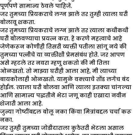
पूर्णपणे सामान्य ठेवले पाहिजे.
जर तुमच्या प्रियकराचे लग्न झाले तर तुम्ही त्याला घरी
बोलावू शकता.
जर तुमच्या प्रियकराचे लग्न झाले तर त्याला कधीकधी
घरी बोलवण्याचा प्रयत्न करा. हे करणे महत्वाचे आहे
जेणेकरून कोणीही तिसरी व्यक्ती पतीला सांगू नये की
तुमच्या पत्नीचे या व्यक्तीशी प्रेमसंबंध होते. जर आपण
असे म्हटले तर नवरा म्हणू शकतो की मी तिला
ओळखतो. तो माझ्या घरीही आला आहे, मी त्याच्या
बायकोलाही ओळखतो. यामुळे वक्त्याचे तोंड लगेच बंद
होईल. त्याला घरी बोलवा आणि त्याला इतक्या चांगल्या
आणि सामान्य पद्धतीने भेटा जणू काही एखादा नवीन
शेजारी आला आहे.
जुन्या गोष्टींबद्दल बोलू नका किंवा मित्रांबद्दल चर्चा करू
नका.
जर तुम्ही तुमच्या जोडीदाराला कुठेतरी भेटला असाल