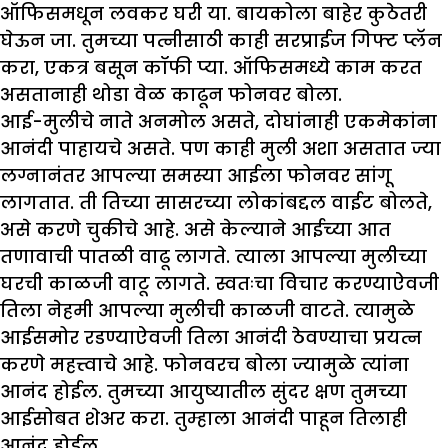
ऑफिसमधून लवकर घरी या. बायकोला बाहेर कुठेतरी
घेऊन जा. तुमच्या पत्नीसाठी काही सरप्राईज गिफ्ट प्लॅन
करा, एकत्र बसून कॉफी प्या. ऑफिसमध्ये काम करत
असतानाही थोडा वेळ काढून फोनवर बोला.
आई-मुलीचे नाते अनमोल असते, दोघांनाही एकमेकांना
आनंदी पाहायचे असते. पण काही मुली अशा असतात ज्या
लग्नानंतर आपल्या समस्या आईला फोनवर सांगू
लागतात. ती तिच्या सासरच्या लोकांबद्दल वाईट बोलते,
असे करणे चुकीचे आहे. असे केल्याने आईच्या आत
तणावाची पातळी वाढू लागते. त्याला आपल्या मुलीच्या
घरची काळजी वाटू लागते. स्वतःचा विचार करण्याऐवजी
तिला नेहमी आपल्या मुलीची काळजी वाटते. त्यामुळे
आईसमोर रडण्याऐवजी तिला आनंदी ठेवण्याचा प्रयत्न
करणे महत्त्वाचे आहे. फोनवरच बोला ज्यामुळे त्यांना
आनंद होईल. तुमच्या आयुष्यातील सुंदर क्षण तुमच्या
आईसोबत शेअर करा. तुम्हाला आनंदी पाहून तिलाही
आनंद होईल.