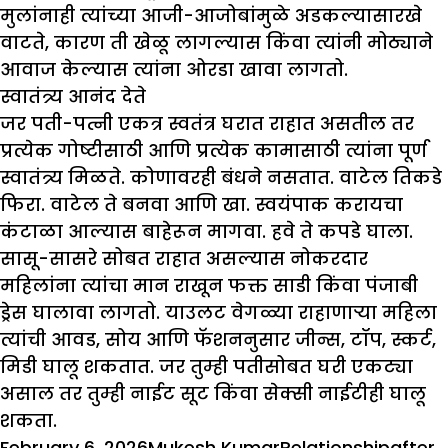
मुलांनाही त्यांच्या आजी-आजोबांमुळे अडकल्यासारखे
वाटते, कारण ती खेळू लागल्यास किंवा त्यांनी मोठ्याने
आवाज केल्यास त्यांना ओरडा खावा लागतो.
स्वातंत्र्य आनंद देते
जर पती-पत्नी एकत्र स्वतंत्र घरात राहात असतील तर
प्रत्येक गोष्टीसाठी आणि प्रत्येक कामासाठी त्यांना पूर्ण
स्वातंत्र्य मिळते. कोणावरही बंधने नसतात. वाटेल तिकडे
फिरा. वाटेल ते बनवा आणि खा. स्वयंपाक करायचा
कंटाळा आल्यास बाहेरून मागवा. हवे ते कपडे घाला.
सासू-सासरे सोबत राहात असल्यास नोकरदार
महिलांना त्यांचा मान राखून फक्त साडी किंवा पंजाबी
ड्रेस घालावा लागतो. याउलट वेगळ्या राहाणाऱ्या महिला
त्यांची आवड, सोय आणि फॅशननुसार जीन्स, टॉप, स्कर्ट,
मिडी घालू शकतात. जर तुम्ही पतीसोबत घरी एकट्या
असाल तर तुम्ही नाईट सूट किंवा सेक्सी नाईटीही घालू
शकता.
Posted
Author
Categories
Tags
February 6, 2026
Mukesh Kumar
Relationship
after