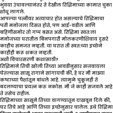
भुवया उंचावल्यानंतर ते देखील रिद्धिमाच्या कामात चुका
शोधू लागले.
आपल्या पत्नीवर अत्याचार होत असल्याचे रिद्धिमाचा
पती मनोजला दिसत होते, पण आई-वडील आणि
बहिणीसमोर तो गप्प बसत असे. रिद्धिमा स्वत:ला
मनोजच्या घरातील बिनपगारी मोलकरणीशिवाय दुसरे
काहीच समजत नव्हती. या घरात ती स्वत:च्या इच्छेने
काहीही करू शकत नव्हती.
अशी विचारसरणी कशासाठी
?
रिद्धिमाने तिची खोली तिच्या आवडीनुसार सजवायला
घेतल्यास सासू रागाने सांगायची की, हे घर मी माझ्या
कष्टाच्या पैशांतून बांधले आहे. त्यामुळे चुकूनही ते
बदलण्याचा प्रयत्न करू नकोस. मी जे काही सजवले आहे
ते तसेच राहील.
रिद्धिमाच्या सासूने तिच्या वागण्यातून दाखवून दिले की,
घर तिचे आहे आणि तिच्या इच्छेनुसार चालेल. इथे रिद्धिमा