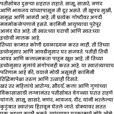
पतीसोबत दुसऱ्या शहरात राहाते. सासू, सासरे, नणंद
आणि भावजय यांच्यापासून ती दूर असते. ती खूपच सुखी,
समृद्ध आणि आनंदी आहे. ती प्रत्येक गोष्टीवर अगदी
मनमोकळेपणाने हसते. कामिनी आयुष्याचा पुरेपूर
आनंद घेत आहे. ती स्वत:च्या घराची आणि स्वत:च्या
इच्छेची मालक आहे.
तिच्या कामात कोणी ढवळाढवळ करत नाही. ती तिच्या
इच्छेनुसार आणि आवडीनुसार घर सजवते. पतीही तिची
आवड आणि कलात्मकता पाहून खूश आहे. ती तिच्या
इच्छेनुसार मुलांचे संगोपनही करत आहे. या स्वातंत्र्याचाच
परिणाम आहे की, वयाने मोठी असूनही कामिनी
रिद्धिमापेक्षा तरुण आणि उत्साही दिसते.
खरं तर महिलांचे आरोग्य, सौंदर्य, कला आणि गुणांच्या
विकासासाठी लग्नानंतर पतीसोबत वेगळ्या घरात राहणे
चांगले. सासू, सासरे, नणंद, भावजय, दीर, यांनी भरलेल्या
कुटुंबात स्वातंत्र्य हिरावून घेतले जाते. डोक्यावर सतत
एक अदृश्य काठी असते. त्यांच्यावर घरकामाचे मोठे ओझे