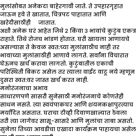
मुलांसोबत अनेकदा बाहेरगावी जाते. ते उपहारगृहात
जाऊन हवे ते खातात, चित्रपट पाहातात आणि
खरेदीसाठीही जातात.
अशी अनेक घरं आहेत जिथे २ किंवा ३ भावांचे कुटुंब एकत्र
राहाते. तिथे रोजच भांडणं होतात. घरी खायला आणायचे
असल्यास ते केवळ स्वत:च्या मुलांसाठीच नाही तर
भावाच्या मुलांसाठीही आणावे लागते. सर्वांना विचारात
घेऊनच खर्च करावा लागतो. कुटुंबातील एकाची
परिस्थिती बिकट असेल तर त्याला वाईट वाटू नये म्हणून
दुसरा स्वत:वर जास्त खर्च करत नाही.
मनोरंजनाचा अभाव
साधारणपणे सासरी सुनेसाठी मनोरंजनाचे कोणतेही
साधन नसते. त्या स्वयंपाकघर आणि शयनकक्षापुरत्याच
मर्यादित असतात. घराचा टीव्ही दिवाणखान्यात ठेवला
तरी त्या जागेवर सासू-सासरे आणि मुलांचा ताबा असतो.
सुनेला तिच्या आवडीचा एखादा कार्यक्रम पाहायचा असेल