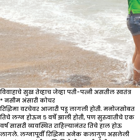
विवाहाचे सुख तेव्हाच जेव्हा पती-पत्नी असतील स्वतंत्र
*
नसीम अंसारी कोचर
रिद्धिमा वरचेवर आजारी पडू लागली होती. मनोजसोबत
तिचे लग्न होऊन ५ वर्षे झाली होती, पण सुरुवातीचे एक
वर्ष सासरी व्यवस्थित राहिल्यानंतर तिचे हाल होऊ
लागले. लग्नापूर्वी रिद्धिमा अनेक कलागुण असलेली