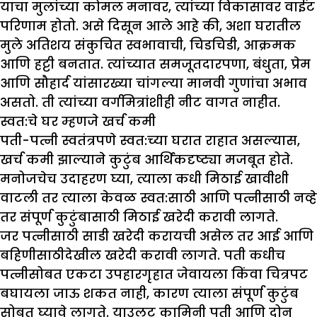
याचा मुलांच्या कोमल मनावर, त्यांच्या विकासावर वाईट
परिणाम होतो. असे दिसून आले आहे की, अशा घरातील
मुले अतिशय संकुचित स्वभावाची, चिडचिडी, आक्रमक
आणि हट्टी बनतात. त्यांच्यात समजूतदारपणा, बंधुता, प्रेम
आणि सौहार्द यांसारख्या चांगल्या मानवी गुणांचा अभाव
असतो. ती त्यांच्या वर्गमित्रांशीही नीट वागत नाहीत.
स्वत:चे घर म्हणजे खर्च कमी
पती-पत्नी स्वतंत्रपणे स्वत:च्या घरात राहात असल्यास,
खर्च कमी झाल्याने कुटुंब आर्थिकदृष्ट्या मजबूत होते.
मनोजचेच उदाहरण घ्या, त्याला कधी मिठाई खावीशी
वाटली तर त्याला केवळ स्वत:साठी आणि पत्नीसाठी नव्हे
तर संपूर्ण कुटुंबासाठी मिठाई खरेदी करावी लागते.
जर पत्नीसाठी साडी खरेदी करायची असेल तर आई आणि
बहिणीसाठीदेखील खरेदी करावी लागते. पती कधीच
पत्नीसोबत एकटा उपहारगृहात जेवायला किंवा चित्रपट
बघायला जाऊ शकत नाही, कारण त्याला संपूर्ण कुटुंब
सोबत घ्यावे लागते. याउलट कामिनी पती आणि दोन