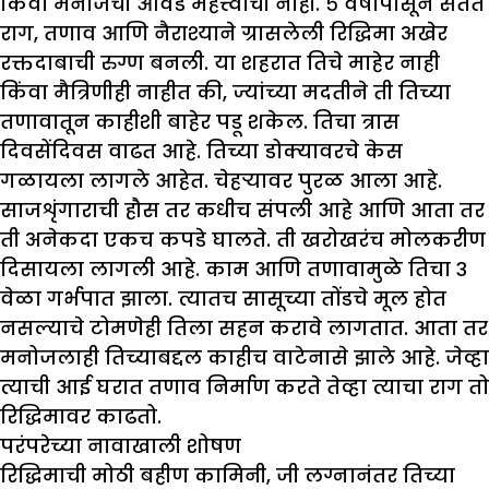
किंवा मनोजची आवड महत्त्वाची नाही. ५ वर्षांपासून सतत
राग, तणाव आणि नैराश्याने ग्रासलेली रिद्धिमा अखेर
रक्तदाबाची रुग्ण बनली. या शहरात तिचे माहेर नाही
किंवा मैत्रिणीही नाहीत की, ज्यांच्या मदतीने ती तिच्या
तणावातून काहीशी बाहेर पडू शकेल. तिचा त्रास
दिवसेंदिवस वाढत आहे. तिच्या डोक्यावरचे केस
गळायला लागले आहेत. चेहऱ्यावर पुरळ आला आहे.
साजशृंगाराची हौस तर कधीच संपली आहे आणि आता तर
ती अनेकदा एकच कपडे घालते. ती खरोखरंच मोलकरीण
दिसायला लागली आहे. काम आणि तणावामुळे तिचा ३
वेळा गर्भपात झाला. त्यातच सासूच्या तोंडचे मूल होत
नसल्याचे टोमणेही तिला सहन करावे लागतात. आता तर
मनोजलाही तिच्याबद्दल काहीच वाटेनासे झाले आहे. जेव्हा
त्याची आई घरात तणाव निर्माण करते तेव्हा त्याचा राग तो
रिद्धिमावर काढतो.
परंपरेच्या नावाखाली शोषण
रिद्धिमाची मोठी बहीण कामिनी, जी लग्नानंतर तिच्या