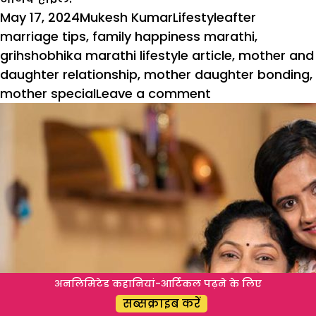
Posted
Author
Categories
Tags
May 17, 2024
Mukesh Kumar
Lifestyle
after
on
marriage tips
,
family happiness marathi
,
grihshobhika marathi lifestyle article
,
mother and
daughter relationship
,
mother daughter bonding
,
on
mother special
Leave a comment
मुलीचे
जाणे,
आईचा
नवा
डाव
अनलिमिटेड कहानियां-आर्टिकल पढ़ने के लिए
सब्सक्राइब करें