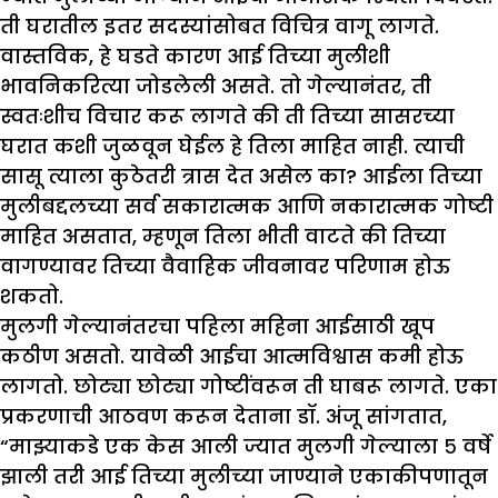
ती घरातील इतर सदस्यांसोबत विचित्र वागू लागते.
वास्तविक, हे घडते कारण आई तिच्या मुलीशी
भावनिकरित्या जोडलेली असते. तो गेल्यानंतर, ती
स्वतःशीच विचार करू लागते की ती तिच्या सासरच्या
घरात कशी जुळवून घेईल हे तिला माहित नाही. त्याची
सासू त्याला कुठेतरी त्रास देत असेल का? आईला तिच्या
मुलीबद्दलच्या सर्व सकारात्मक आणि नकारात्मक गोष्टी
माहित असतात, म्हणून तिला भीती वाटते की तिच्या
वागण्यावर तिच्या वैवाहिक जीवनावर परिणाम होऊ
शकतो.
मुलगी गेल्यानंतरचा पहिला महिना आईसाठी खूप
कठीण असतो. यावेळी आईचा आत्मविश्वास कमी होऊ
लागतो. छोट्या छोट्या गोष्टींवरून ती घाबरू लागते. एका
प्रकरणाची आठवण करून देताना डॉ. अंजू सांगतात,
“माझ्याकडे एक केस आली ज्यात मुलगी गेल्याला ५ वर्षे
झाली तरी आई तिच्या मुलीच्या जाण्याने एकाकीपणातून