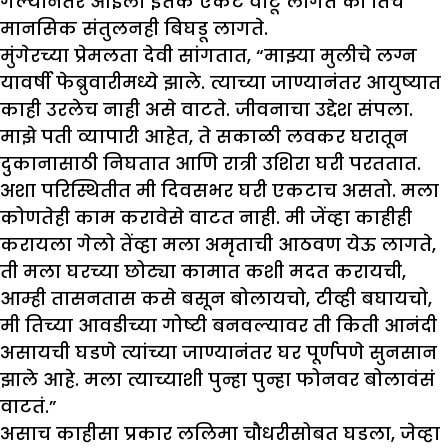
गेल्यानंतर आईला इतके एकटे वाटू लागते की तिचे
मानसिक संतुलनही बिघडू लागते.
मुंगेरच्या प्रेमलता देवी सांगतात, “माझ्या मुलीचे लग्न
यावर्षी फेब्रुवारीमध्ये झाले. त्याच्या जाण्यानंतर आयुष्यात
काही उरलेच नाही असे वाटते. जीवनाचा उद्देश संपला.
माझे पती व्यापारी आहेत, ते सकाळी लवकर घरातून
दुकानासाठी निघतात आणि रात्री उशिरा घरी परततात.
अशा परिस्थितीत मी दिवसभर घरी एकटाच असतो. मला
कोणतेही काम करावेसे वाटत नाही. मी जेंव्हा काहीही
करायला गेलो तेंव्हा मला अमृताची आठवण येऊ लागते,
ती मला घरच्या छोट्या कामात कशी मदत करायची,
आम्ही तासनतास कसे बसून बोलायचो, टीव्ही बघायचो,
मी तिच्या आवडीच्या गोष्टी बनवल्यावर ती किती आनंदी
असायची घडणे त्यांच्या जाण्यानंतर घर पूर्णपणे सुनसान
झाले आहे. मला त्याच्याशी पुन्हा पुन्हा फोनवर बोलावंसं
वाटतं.”
असाच काहीसा प्रकार ललिमा चौधरीसोबत घडला, जेव्हा