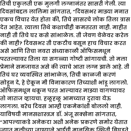
तिची एकुलती एक मुलगी लग्नानंतर सासरी गेली. त्या
दिवसांबद्दल लालिमा सांगतात, “दिवसभर माझ्या मनात
एकच विचार येत होता की, तिचे सासरचे लोक तिला त्रास
देत आहेत. त्याला तिथे कशाचीही कमतरता नाही. माहीत
नाही ती तिचे घर कसे सांभाळेल. ती जेवण वेळेवर करेल
की नाही? दिवसभर ती एकटीच बसून हाच विचार करत
असे आणि तिचा नवरा संध्याकाळी ऑफिसमधून
परतल्यावर तिला या सगळ्या गोष्टी सांगायची. तो मला
प्रेमाने समजावत असे की त्याचे आता लग्न झाले आहे. ती
तिचं घर व्यवस्थित सांभाळेल, तिची काळजी करणं
सोडून दे, हे ऐकून मी विनाकारण तिच्याशी भांडू लागलो.
ऑफिसमधून थकून परत आल्यावर माझ्या वागण्यावर
तो नाराज व्हायचा. हळूहळू आमच्यात दुरावा येऊ
लागला. बरेच दिवस आम्ही एकमेकांशी बोललो नाही.
याविषयी मानसशास्त्रज्ञ डॉ. अंजू सक्सेना सांगतात,
“आपल्याकडे अनेकदा अशी अनेक प्रकरणे समोर येतात
ज्यात मुलीच्या जाण्याने आईची मानसिक स्थिती बिघडते.