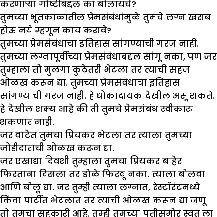
करणाऱ्या गोष्टीबद्दल का बोलायचे?
तुमच्या भूतकाळातील प्रेमसंबंधांमुळे तुमचे लग्न खराब
होऊ नये म्हणून काय करावे?
तुमच्या प्रेमसंबंधाचा इतिहास सांगण्याची गरज नाही.
तुमच्या लग्नापूर्वीच्या प्रेमसंबंधाबद्दल सांगू नका, पण जर
तुम्हाला तो मुलगा कुठेतरी भेटला तर त्याची सहज
ओळख करून द्या. तुमच्या प्रेमसंबंधाचा इतिहास
सांगण्याची गरज नाही. हे धोकादायक देखील असू शकते.
हे देखील शक्य आहे की ती तुमचे प्रेमसंबंध स्वीकारू
शकणार नाही.
जर वाटेत तुमचा प्रियकर भेटला तर त्याला तुमच्या
जोडीदाराची ओळख करून द्या.
जर एखाद्या दिवशी तुम्हाला तुमचा प्रियकर बाहेर
फिरताना दिसला तर डोळे फिरवू नका. त्याला बोलवा
आणि बोलू द्या. जर तुम्ही त्याला लग्नात, रेस्टॉरंटमध्ये
किंवा पार्टीत भेटलात तर त्याची ओळख करून द्या जणू
तो तुमचा सहकारी आहे. तुम्ही तुमच्या पतीसमोर स्वतःला