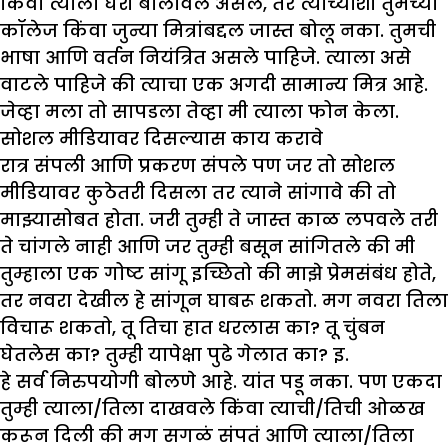
किंवा त्याला घरी बोलावले असेल, तर त्याच्याशी तुमच्या
कॉलेज किंवा जुन्या मित्रांबद्दल जास्त बोलू नका. तुमची
भाषा आणि वर्तन नियंत्रित असले पाहिजे. त्याला असे
वाटले पाहिजे की त्याचा एक अगदी सामान्य मित्र आहे.
जेव्हा मला तो सापडला तेव्हा मी त्याला फोन केला.
सोशल मीडियावर दिसल्यास काय करावे
रात्र संपली आणि प्रकरण संपले पण जर तो सोशल
मीडियावर कुठेतरी दिसला तर त्याने सांगावे की तो
माझ्यासोबत होता. जरी तुम्ही ते जास्त काळ लपवले तरी
ते चांगले नाही आणि जर तुम्ही बसून सांगितले की मी
तुम्हाला एक गोष्ट सांगू इच्छितो की माझे प्रेमसंबंध होते,
तर नवरा देखील हे सांगून घाबरू शकतो. मग नवरा तिला
विचारू शकतो, तू तिचा हात धरलास का? तू चुंबन
घेतलेस का? तुम्ही यापेक्षा पुढे गेलात का? इ.
हे सर्व निरुपयोगी बोलणे आहे. यांत पडू नका. पण एकदा
तुम्ही त्याला/तिला दाखवले किंवा त्याची/तिची ओळख
करून दिली की मग सगळं संपतं आणि त्याला/तिला