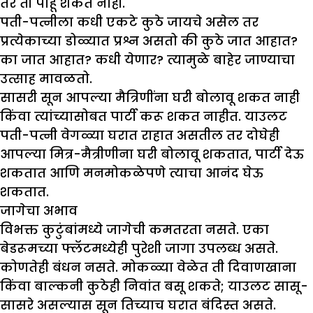
तर ती पाहू शकत नाही.
पती-पत्नीला कधी एकटे कुठे जायचे असेल तर
प्रत्येकाच्या डोळ्यात प्रश्न असतो की कुठे जात आहात?
का जात आहात? कधी येणार? त्यामुळे बाहेर जाण्याचा
उत्साह मावळतो.
सासरी सून आपल्या मैत्रिणींना घरी बोलावू शकत नाही
किंवा त्यांच्यासोबत पार्टी करू शकत नाहीत. याउलट
पती-पत्नी वेगळ्या घरात राहात असतील तर दोघेही
आपल्या मित्र-मैत्रीणीना घरी बोलावू शकतात, पार्टी देऊ
शकतात आणि मनमोकळेपणे त्याचा आनंद घेऊ
शकतात.
जागेचा अभाव
विभक्त कुटुंबांमध्ये जागेची कमतरता नसते. एका
बेडरूमच्या फ्लॅटमध्येही पुरेशी जागा उपलब्ध असते.
कोणतेही बंधन नसते. मोकळ्या वेळेत ती दिवाणखाना
किंवा बाल्कनी कुठेही निवांत बसू शकते; याउलट सासू-
सासरे असल्यास सून तिच्याच घरात बंदिस्त असते.