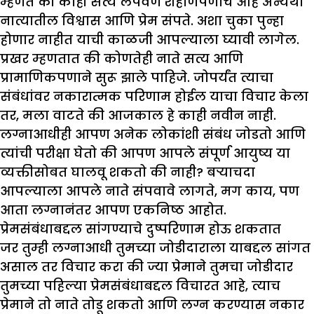
म्हणते की काही सत्य लपवणे शहाणपणाचे आहे अन्यथा
नात्यातील विश्वास आणि प्रेम संपते. अशा चुका पुन्हा
होणार नाहीत याची काळजी आपल्याला घ्यावी लागेल.
प्रखर म्हणतात की कोणतेही नाते सत्य आणि
प्रामाणिकपणाने सुरू झाले पाहिजे. जोपर्यंत त्याचा
संबंधांवर नकारात्मक परिणाम होईल याचा विचार केला
तर, मला वाटते की आजकाल हे काही नवीन नाही.
लग्नाआधीही आपण अनेक लोकांशी संबंध जोडतो आणि
त्यांची परीक्षा घेतो की आपण आपले संपूर्ण आयुष्य या
व्यक्तीसोबत घालवू शकतो की नाही? बऱ्याचदा
आपल्याला आपले नाते संपवावे लागते, मग काय, पण
आता लग्नानंतर आपण एकनिष्ठ आहोत.
प्रेमसंबंधाबद्दल सांगण्याचे दुष्परिणाम होऊ शकतात
जर तुम्ही लग्नाआधी तुमच्या जोडीदाराला याबद्दल सांगत
असाल तर विचार करा की ज्या प्रेमाने तुमचा जोडीदार
तुमच्या पहिल्या प्रेमसंबंधाबद्दल विचारत आहे, त्याच
प्रेमाने तो नाते तोडू शकतो आणि लग्न करण्यास नकार