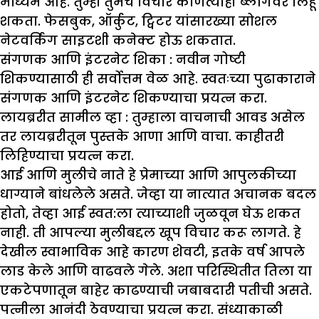
माध्यम आहे. तुम्ही तुमचे विचार कोणत्याही ब्लॉगवर लिहू
शकता. फेसबुक, ऑर्कुट, ट्विटर यांसारख्या सोशल
नेटवर्किंग साइटशी कनेक्ट होऊ शकतात.
संगणक आणि इंटरनेट शिका :
नवीन गोष्टी
शिकण्यासाठी ही सर्वोत्तम वेळ आहे. स्वतःच्या पुढाकाराने
संगणक आणि इंटरनेट शिकण्याचा प्रयत्न करा.
लायब्ररीत सामील व्हा :
तुम्हाला वाचनाची आवड असेल
तर लायब्ररीतून पुस्तके आणा आणि वाचा. काहीतरी
लिहिण्याचा प्रयत्न करा.
आई आणि मुलीचे नाते हे प्रेमाच्या आणि आपुलकीच्या
धाग्याने बांधलेले असते. जेव्हा या नात्यात अचानक बदल
होतो, तेव्हा आई स्वत:ला त्याच्याशी जुळवून घेऊ शकत
नाही. ती आपल्या मुलीबद्दल खूप विचार करू लागते. हे
देखील स्वाभाविक आहे कारण शेवटी, इतके वर्ष आपले
लाड केले आणि वाढवले ​​गेले. अशा परिस्थितीत तिला या
एकटेपणातून बाहेर काढण्याची जबाबदारी पतीची असते.
पत्नीला आनंदी ठेवण्याचा प्रयत्न करा. संध्याकाळी