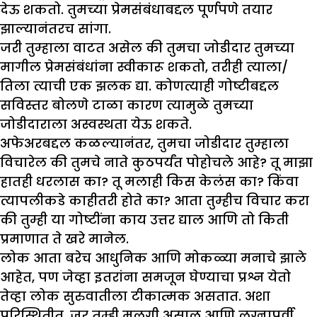
देऊ शकतो. तुमच्या प्रेमसंबंधाबद्दल पूर्णपणे तयार
झाल्यानंतरच सांगा.
जरी तुम्हाला वाटत असेल की तुमचा जोडीदार तुमच्या
मागील प्रेमसंबंधांना स्वीकारू शकतो, तरीही त्याला/
तिला त्याची एक झलक द्या. कोणत्याही गोष्टीबद्दल
सविस्तर बोलणे टाळा कारण त्यामुळे तुमच्या
जोडीदाराला अस्वस्थता येऊ शकते.
अफेअरबद्दल कळल्यानंतर, तुमचा जोडीदार तुम्हाला
विचारेल की तुमचे नाते कुठपर्यंत पोहोचले आहे? तू माझा
हातही धरलास का? तू मलाही किस केलंस का? किंवा
त्यापलीकडे काहीतरी होते का? आता तुम्हीच विचार करा
की तुम्ही या गोष्टींना काय उत्तर द्याल आणि तो किती
प्रमाणात ते खरे मानेल.
लोक आता बरेच आधुनिक आणि मोकळ्या मनाचे झाले
आहेत, पण जेव्हा इतरांना समजून घेण्याचा प्रश्न येतो
तेव्हा लोक सुरुवातीला टीकात्मक असतात. अशा
परिस्थितीत, जर तुम्ही मुलगी असाल आणि लग्नापूर्वी