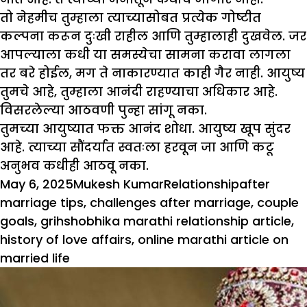
तो नेहमीच तुम्हाला त्याच्यासोबत प्रत्येक गोष्टीत
कल्पना करून दुःखी राहील आणि तुम्हालाही दुखवेल. जर
आपल्याला कधी या समस्येचा सामना करावा लागला
तर बरे होईल, मग ते नाकारण्यात काही गैर नाही. आयुष्य
तुमचे आहे, तुम्हाला आनंदी राहण्याचा अधिकार आहे.
विसरलेल्या आठवणी पुन्हा सांगू नका.
तुमच्या आयुष्यात फक्त आनंद शोधा. आयुष्य खूप सुंदर
आहे. त्याच्या सौंदर्यात स्वतःला हरवून जा आणि कटू
अनुभव कधीही आठवू नका.
Posted
Author
Categories
Tags
May 6, 2025
Mukesh Kumar
Relationship
after
on
marriage tips
,
challenges after marriage
,
couple
goals
,
grihshobhika marathi relationship article
,
history of love affairs
,
online marathi article on
married life