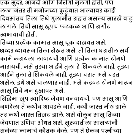
एक सुंदर, आनंदी आणि निरोगी मुलगी होती, पण
लग्नानंतर ती मनोजच्या कुटुंबात आल्यावर काही
दिवसांतच तिला तिथे गुलामीत राहात असल्यासारखे वाटू
लागले. तिची सासू खूपच फटकळ आणि रागीट
स्वभावाची होती.
तिच्या प्रत्येक कामात सासू चूक दाखवत असे.
शब्दशब्दावरून तिला रोखत असे. ती तिला घरातील सर्व
कामे करायला लावायची आणि प्रत्येक कामात टोमणे
मारायची, जसे तुझ्या आईने तुला हे शिकवले नाही, तुझ्या
आईने तुला ते शिकवले नाही, तुझ्या घरात असे घडत
असेल, इथे असे चालणार नाही, असे कडवट टोमणे मारून
सासू तिचे मन दुखावत असे.
रिद्धिमा खूप स्वादिष्ट जेवण बनवायची, पण सासू आणि
नणंदेला ते कधीच आवडले नाही. कधी जास्त मीठ झाले
तर कधी जास्त तिखट झाले, असे बोलून सासू तिच्या
जेवणात उणिवा शोधत असे. सुरुवातीला सासऱ्यांनी
सुनेच्या कामाचे कौतुक केले, पण ते ऐकून पत्नीच्या