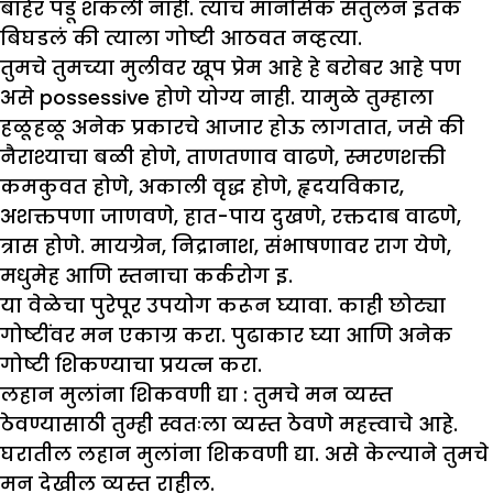
बाहेर पडू शकली नाही. त्याचं मानसिक संतुलन इतकं
बिघडलं की त्याला गोष्टी आठवत नव्हत्या.
तुमचे तुमच्या मुलीवर खूप प्रेम आहे हे बरोबर आहे पण
असे possessive होणे योग्य नाही. यामुळे तुम्हाला
हळूहळू अनेक प्रकारचे आजार होऊ लागतात, जसे की
नैराश्याचा बळी होणे, ताणतणाव वाढणे, स्मरणशक्ती
कमकुवत होणे, अकाली वृद्ध होणे, हृदयविकार,
अशक्तपणा जाणवणे, हात-पाय दुखणे, रक्तदाब वाढणे,
त्रास होणे. मायग्रेन, निद्रानाश, संभाषणावर राग येणे,
मधुमेह आणि स्तनाचा कर्करोग इ.
या वेळेचा पुरेपूर उपयोग करून घ्यावा. काही छोट्या
गोष्टींवर मन एकाग्र करा. पुढाकार घ्या आणि अनेक
गोष्टी शिकण्याचा प्रयत्न करा.
लहान मुलांना शिकवणी द्या :
तुमचे मन व्यस्त
ठेवण्यासाठी तुम्ही स्वतःला व्यस्त ठेवणे महत्त्वाचे आहे.
घरातील लहान मुलांना शिकवणी द्या. असे केल्याने तुमचे
मन देखील व्यस्त राहील.