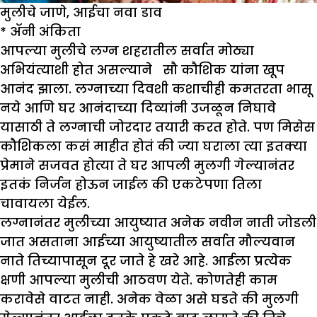
मुलीचे जाणे, आईचा नवा डाव
*
ॲनी अंकिता
आपल्या मुलीचे लग्न शहरातील सर्वात मोठ्या
अभियंत्याशी होत असल्याने सौ कौशिक यांना खूप
आनंद झाला. लग्नाच्या दिवशी कशाचीही कमतरता भासू
नये आणि घर आनंदाच्या दिव्यांनी उजळून निघावे
यासाठी ते लग्नाची जोरदार तयारी करत होते. पण मिसेस
कौशिकला कसं माहीत होतं की ज्या घराला त्या इतक्या
प्रेमाने सजवत होत्या ते घर आपली मुलगी गेल्यानंतर
इतकं निर्जन होऊन जाईल की एकटेपणा तिला
चावायला येईल.
लग्नानंतर मुलीच्या आयुष्यात अनेक नवीन नाती जोडली
जात असताना आईच्या आयुष्यातील सर्वात मौल्यवान
नाते तिच्यापासून दूर जाते हे खरे आहे. आईला प्रत्येक
क्षणी आपल्या मुलीची आठवण येते. कोणतेही काम
करावेसे वाटत नाही. अनेक वेळा असे घडते की मुलगी