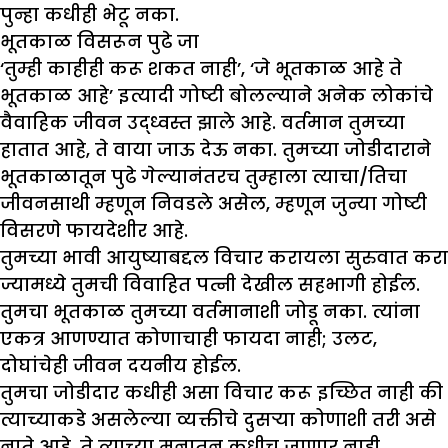
पुन्हा कधीही भेटू नका.
भूतकाळ विसरून पुढे जा
‘तुम्ही काहीही करू शकत नाही’, ‘जे भूतकाळ आहे ते
भूतकाळ आहे’ इत्यादी गोष्टी बोलल्याने अनेक लोकांचे
वैवाहिक जीवन उद्ध्वस्त झाले आहे. वर्तमान तुमच्या
हातात आहे, ते वाया जाऊ देऊ नका. तुमच्या जोडीदाराने
भूतकाळातून पुढे गेल्यानंतरच तुम्हाला त्याचा/तिचा
जीवनसाथी म्हणून निवडले असेल, म्हणून जुन्या गोष्टी
विसरणे फायदेशीर आहे.
तुमच्या भावी आयुष्याबद्दल विचार करायला सुरुवात करा
ज्यामध्ये तुमची विवाहित पत्नी देखील सहभागी होईल.
तुमचा भूतकाळ तुमच्या वर्तमानाशी जोडू नका. त्यांना
एकत्र आणण्यात कोणाचाही फायदा नाही; उलट,
दोघांचेही जीवन दयनीय होईल.
तुमचा जोडीदार कधीही असा विचार करू इच्छित नाही की
त्याच्याकडे असलेल्या व्यक्तीचे दुसऱ्या कोणाशी तरी असे
नाते आहे. ते त्याच्या मनातून कधीच जाणार नाही.