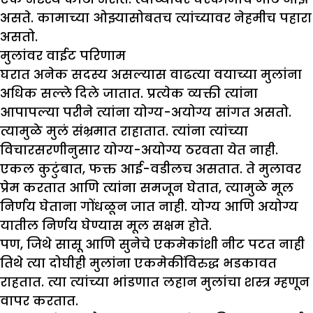
असते. कामाच्या ओझ्यासोबतच त्यांच्यावर नेहमीच पहारा
असतो.
मुलांवर वाईट परिणाम
घरात अनेक सदस्य असल्यास वाढत्या वयाच्या मुलांना
अधिक सल्ले दिले जातात. प्रत्येक व्यक्ती त्यांना
आपापल्या परीने त्यांना योग्य-अयोग्य सांगत असतो.
त्यामुळे मुलं संभ्रमात राहातात. त्यांना त्यांच्या
विचारसरणीनुसार योग्य-अयोग्य ठरवता येत नाही.
एकल कुटुंबात, फक्त आई-वडीलच असतात. ते मुलावर
प्रेम करतात आणि त्यांना समजून घेतात, त्यामुळे मूल
निर्णय घेताना गोंधळून जात नाही. योग्य आणि अयोग्य
यातील निर्णय घेण्यास मूल सक्षम होते.
पण, जिथे सासू आणि सुनेचे एकमेकांशी नीट पटत नाही
तिथे त्या दोघीही मुलांना एकमेकींविरुद्ध भडकावत
राहतात. त्या त्यांच्या भांडणात लहान मुलांचा शस्त्र म्हणून
वापर करतात.