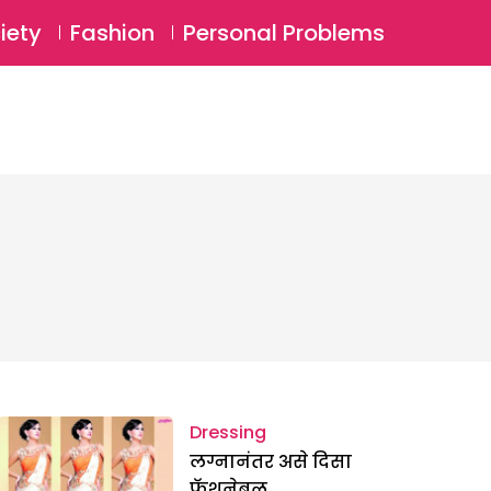
⚲
BSCRIBE
Login
iety
Fashion
Personal Problems
⚲
Dressing
लग्नानंतर असे दिसा
फॅशनेबल