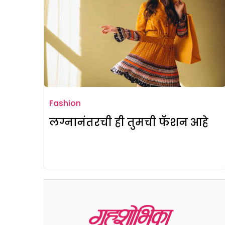
Fashion
लग्नानंतरची ही तुमची फॅशन आहे