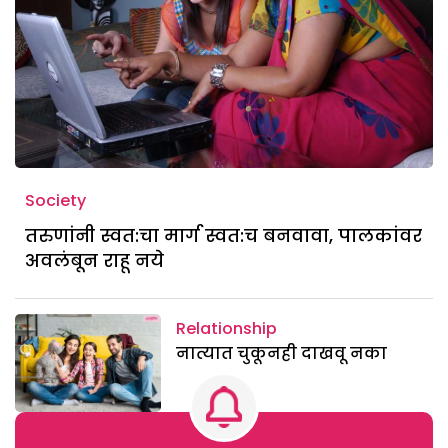
Society
तरुणांनी स्वत:चा मार्ग स्वत:च बनवावा, पालकांवर
अवलंबून राहू नये
Relationship
नात्यात चुकूनही दाखवू नका